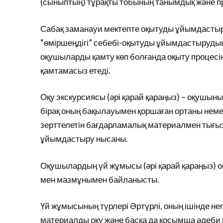
(сыныптың) тұрақты тобының танымдық және пр
Сабақ заманауи мектепте оқытуды ұйымдастыр
“өміршеңдігі” себебі-оқытуды ұйымдастырудың 
оқушыларды қамту көп болғанда оқыту процесі
қамтамасыз етеді.
Оқу экскурсиясы (әрі қарай қараңыз) – оқушын
бірақ оның бақылауымен қоршаған ортаны неме
зерттелетін бағдарламалық материалмен тығыз
ұйымдастыру нысаны.
Оқушылардың үй жұмысы (әрі қарай қараңыз) о
мен мазмұнымен байланысты.
Үй жұмысының түрлері Әртүрлі, оның ішінде нег
материалды оқу және басқа да қосымша әдеби