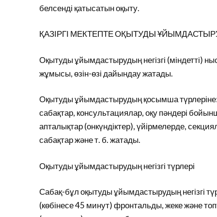
белсенді қатысатын оқыту.
ҚАЗІРГІ МЕКТЕПТЕ ОҚЫТУДЫ ҰЙЫМДАСТЫР
Оқытуды ұйымдастырудың негізгі (міндетті) ны
жұмысы, өзін-өзі дайындау жатады.
Оқытуды ұйымдастырудың қосымша түрлеріне:
сабақтар, консультациялар, оқу пәндері бойы
апталықтар (онкүндіктер), үйірмелерде, секц
сабақтар және т. б. жатады.
Оқытуды ұйымдастырудың негізгі түрлері
Сабақ-бұл оқытуды ұйымдастырудың негізгі түрі
(көбінесе 45 минут) фронтальды, жеке және т