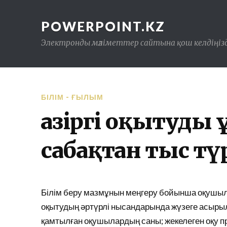
POWERPOINT.KZ
Электронды мәліметтер сайтына қош келдіңізд
БІЛІМ - ҒЫЛЫМ
Қазіргі оқытуд
сабақтан тыс тү
Білім беру мазмұнын меңгеру бойынша оқушыла
оқытудың әртүрлі нысандарында жүзеге асырыл
қамтылған оқушылардың саны; жекелеген оқу пр