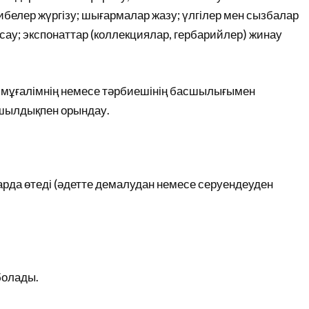
белер жүргізу; шығармалар жазу; үлгілер мен сызбалар
сау; экспонаттар (коллекциялар, гербарийлер) жинау
е мұғалімнің немесе тәрбиешінің басшылығымен
шылдықпен орындау.
ттарда өтеді (әдетте демалудан немесе серуендеуден
болады.