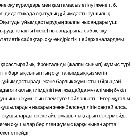
 оқу құралдарымен қамтамасыз етілуі және т. б.
іргі дидактикада оқытудың ұйымдастырушылық
. Оқытуды ұйымдастырудың жалпы нысандары үш:
рудың нақты (жеке) нысандарына: сабақ, оқу
ативтік сабақтар, оқу-өндірістік шеберханалардағы
арастырайық. Фронтальды (жалпы сынып) жұмыс түрі
ейтін барлық сыныптың оқу-танымдық қызметін
н ұйымдастырады және барлық жұмыстың бірыңғай
гогикалық тиімділігі көп жағдайда мұғалімнің бүкіл
оқушының жұмысын елемеуге байланысты. Егер мұғалім
шылардың назарын және белсенділігін сақтай алса,
мыс оқушылардың жеке айырмашылықтарын ескермейді.
леген оқушылар берілген жұмыс қарқынынан артта
кет етпейді.