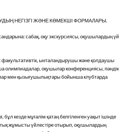
УДЫҢ НЕГІЗГІ ЖӘНЕ КӨМЕКШІ ФОРМАЛАРЫ.
сандарына: сабақ, оқу экскурсиясы, оқушылардың үй
 факультативтік, ынталандырушы және қолдаушы
нша олимпиадалар, оқушылар конференциясы, пәндік
иялар мен қызығушылықтары бойынша клубтарда
, бұл кезде мұғалім қатаң белгіленген уақыт ішінде
оптық жұмысты үйлестіре отырып, оқушылардың