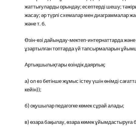
жаттығуларды орындау; есептерді шешу; тәжіри
жасау; әр түрлі схемалар мен диаграммалар жа
және т. б.
Өзін-өзі дайындау-мектеп-интернаттарда жән
ұзартылған топтарда үй тапсырмаларын ұйым
Артықшылықтары өзіндік даярлық:
а) ол өз бетінше жұмыс істеу үшін өнімді саға
кейін));
б) оқушылар педагогке көмек сұрай алады;
в) өзара бақылау, өзара көмек ұйымдастыруға 