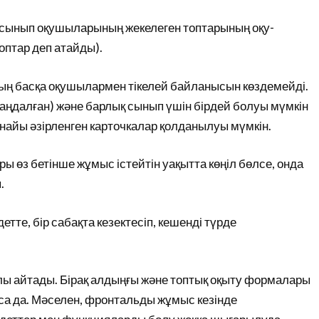
 сынып оқушыларының жекелеген топтарының оқу-
птар деп атайды).
ң басқа оқушылармен тікелей байланысын көздемейді.
таңдалған) және барлық сынып үшін бірдей болуы мүмкін
айы әзірленген карточкалар қолданылуы мүмкін.
ы өз бетінше жұмыс істейтін уақытта көңіл бөлсе, онда
.
те, бір сабақта кезектесіп, кешенді түрде
 айтады. Бірақ алдыңғы және топтық оқыту формалары
са да. Мәселен, фронтальды жұмыс кезінде