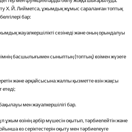
ндеттер мен функцияларды бөлу жоққа шығарылуда.
ту Х. Й. Лийметса, ұжымдық жұмыс сараланған топтық
белгілері бар:
ұжымдық жауапкершілікті сезінеді және оның орындалуы
мнің басшылығымен сыныптың (топтың) өзімен жүзеге
керетін және әрқайсысына жалпы қызметте өзін жақсы
 етеді;
бақылауы мен жауапкершілігі бар.
бұл ұжым өзінің әрбір мүшесін оқытып, тәрбиелейтін және
ойынша өз серіктестерін оқыту мен тәрбиелеуге