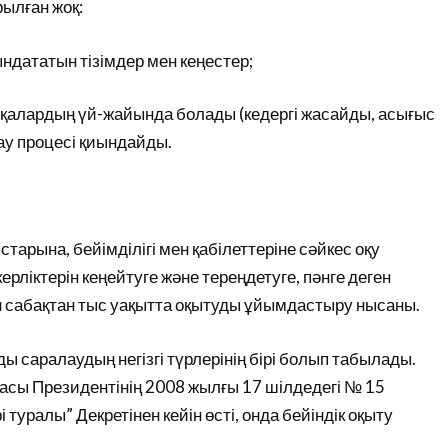
рылған жоқ:
ндататын тізімдер мен кеңестер;
сқалардың үй-жайында болады (кедергі жасайды, асығыс
у процесі қиындайды.
арына, бейімділігі мен қабілеттеріне сәйкес оқу
рліктерін кеңейтуге және тереңдетуге, пәнге деген
 сабақтан тыс уақытта оқытуды ұйымдастыру нысаны.
ды саралаудың негізгі түрлерінің бірі болып табылады.
асы Президентінің 2008 жылғы 17 шілдедегі № 15
 туралы” Декретінен кейін өсті, онда бейіндік оқыту