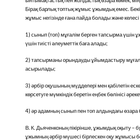
ынтымақтастық пен жолдастық өзара көмек, мі
Бірақ барлық топтық жұмыс ұжымдық емес. Бекі
жұмыс негізінде ғана пайда болады және келесі 
1) сынып (топ) мұғалім берген тапсырма үшін 
үшін тиісті әлеуметтік баға алады;
2) тапсырманы орындауды ұйымдастыру мұғалі
асырылады;
3) әрбір оқушының мүдделері мен қабілетін ес
көрсетуге мүмкіндік беретін еңбек бөлінісі әрекет
4) әр адамның сынып пен топ алдындағы өзара 
В. К. Дьяченконың пікірінше, ұжымдық оқыту – 
ұжымның әрбір мүшесі бірлескен оқу жұмысы б