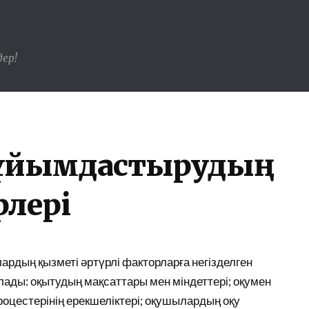
ер!
ы ұйымдастырудың
рлері
рдың қызметі әртүрлі факторларға негізделген
ады: оқытудың мақсаттары мен міндеттері; оқумен
оцестерінің ерекшеліктері; оқушылардың оқу