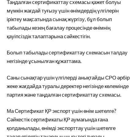
Таңдалған сертификаттау схемасы қажет болуы
мүмкін жағдай туғызу үшін өнімдердің үлгілерін
іріктеу мақсатында сынақ жүргізу, бұл болып
табылады кезең бағалау процесінде өнімнің
қауіпсіздік талаптарына сәйкестігін.
Болып табылады сертификаттау схемасын талдау
негізінде ұсынылған құжаттама.
Саны сынақтар үшін үлгілерді анықтайды СРО әрбір
жеке жағдайда туралы деректер негізінде көлемінде
партия және таңдалған сертификаттау схемасы.
Ма Сертификат ҚР экспорт үшін өнім шетелге?
Сәйкестік сертификаты ҚР аумағында ғана
қолданылады, өнімді экспорттау үшін шетелге
талап етілетін тауардың шығу тегі туралы