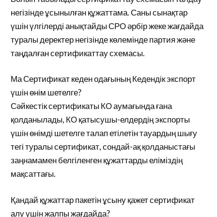
негізінде ұсынылған құжаттама. Саны сынақтар
үшін үлгілерді анықтайды СРО әрбір жеке жағдайда
туралы деректер негізінде көлемінде партия және
таңдалған сертификаттау схемасы.
Ма Сертификат кеден одағының Кедендік экспорт
үшін өнім шетелге?
Сәйкестік сертификаты КО аумағында ғана
қолданылады, КО қатысушы-елдердің экспорты
үшін өнімді шетелге талап етілетін тауардың шығу
тегі туралы сертификат, сондай-ақ қолданыстағы
заңнамамен белгіленген құжаттарды еліміздің
мақсаттағы.
Қандай құжаттар пакетін ұсыну қажет сертификат
алу үшін жалпы жағдайда?