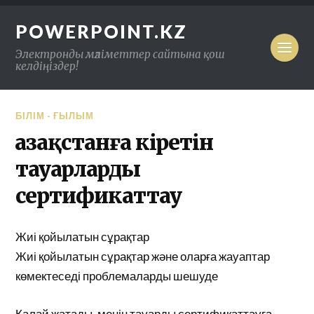
POWERPOINT.KZ
Электронды мәліметтер сайтына қош
келдіңіздер!
БІЛІМ - ҒЫЛЫМ
Қазақстанға кіретін
тауарларды
сертификаттау
Жиі қойылатын сұрақтар
Жиі қойылатын сұрақтар және оларға жауаптар
көмектеседі проблемаларды шешуде
Қалай жатады, менің тауарды сертификаттауға