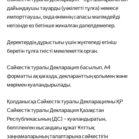
дайындаушы тауарды (уәкілетті тұлға) немесе
импорттаушы, онда өнімнің сапасы мәлімдейді
негізінде өз бетінше жиналған дәлелдемелер.
Деректердің дұрыстығы үшін жүктеледі өтініш
беретін тұлға тиісті мемлекеттік орган.
Сәйкестік туралы Декларация басылып, А4
форматты ақ қағазда, декларанттың қолымен және
мөрімен куәландырылады.
Қолданысқа Сәйкестік туралы Декларацияны ҚР
Сәйкестік туралы Декларация Қазақстан
Республикасының (ДС) – куәландыратын,
белгіленген нысандағы құжат Ұлттық
заңнамаларының талаптарына сәйкестігін