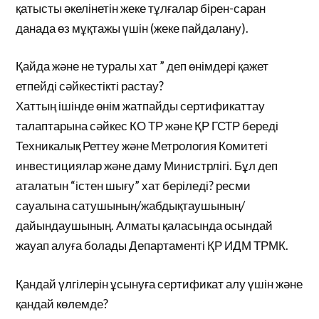
қатысты әкелінетін жеке тұлғалар бірен-саран
данада өз мұқтажы үшін (жеке пайдалану).
Қайда және не туралы хат ” деп өнімдері қажет
етпейді сәйкестікті растау?
Хаттың ішінде өнім жатпайды сертификаттау
талаптарына сәйкес КО ТР және ҚР ГСТР береді
Техникалық Реттеу және Метрология Комитеті
инвестициялар және даму Министрлігі. Бұл деп
аталатын “істен шығу” хат беріледі? ресми
сауалына сатушының/жабдықтаушының/
дайындаушының. Алматы қаласында осындай
жауап алуға болады Департаменті ҚР ИДМ ТРМК.
Қандай үлгілерін ұсынуға сертификат алу үшін және
қандай көлемде?