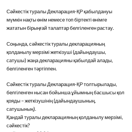
Сәйкестік туралы Декларация-ҚР қабылдануы
мүмкін нақты өнім немесе топ біртекті өнімге
жататын бірыңғай талаптар белгіленген растау.
Соңында, сәйкестік туралы декларацияның
қолданылу мерзімі жеткізуші (дайындаушы,
сатушы) жаңа декларацияны қабылдай алады,
белгіленген тәртіппен.
Сәйкестік туралы Декларация-ҚР толтырылады,
белгіленген нысан бойынша ұйымның басшысы қол
қояды – жеткізушінің (дайындаушының,
сатушының).
Қандай туралы декларацияның қолданылу мерзімі,
сәйкестік?