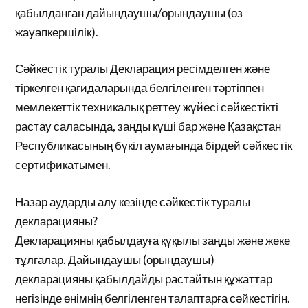
қабылданған дайындаушы/орындаушы (өз
жауапкершілік).
Сәйкестік туралы Декларация ресімделген және
тіркелген қағидаларында белгіленген тәртіппен
мемлекеттік техникалық реттеу жүйесі сәйкестікті
растау саласында, заңды күші бар және Қазақстан
Республикасының бүкіл аумағында бірдей сәйкестік
сертификатымен.
Назар аударды алу кезінде сәйкестік туралы
декларацияны?
Декларацияны қабылдауға құқылы заңды және жеке
тұлғалар. Дайындаушы (орындаушы)
декларацияны қабылдайды растайтын құжаттар
негізінде өнімнің белгіленген талаптарға сәйкестігін.