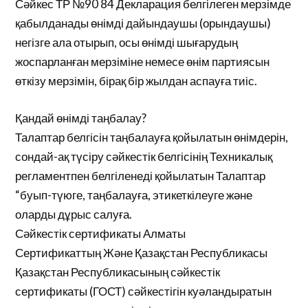
Сәйкес ТР №90 84 Декларация белгілеген мерзімде
қабылданады өнімді дайындаушы (орындаушы)
негізге ала отырып, осы өнімді шығарудың
жоспарланған мерзіміне немесе өнім партиясын
өткізу мерзімін, бірақ бір жылдан аспауға тиіс.
Қандай өнімді таңбалау?
Талаптар белгісін таңбалауға қойылатын өнімдерін,
сондай-ақ түсіру сәйкестік белгісінің Техникалық
регламентпен белгіленеді қойылатын Талаптар
“буып-түюге, таңбалауға, этикеткілеуге және
оларды дұрыс салуға.
Сәйкестік сертификаты Алматы
Сертификаттың Және Қазақстан Республикасы
Қазақстан Республикасының сәйкестік
сертификаты (ГОСТ) сәйкестігін куәландыратын