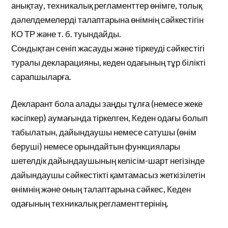
анықтау, техникалық регламенттер өнімге, толық
дәлелдемелерді талаптарына өнімнің сәйкестігін
КО ТР және т. б. туындайды.
Сондықтан сеніп жасауды және тіркеуді сәйкестігі
туралы декларацияны, кеден одағының тұр білікті
сарапшыларға.
Декларант бола алады заңды тұлға (немесе жеке
кәсіпкер) аумағында тіркелген, Кеден одағы болып
табылатын, дайындаушы немесе сатушы (өнім
беруші) немесе орындайтын функциялары
шетелдік дайындаушының келісім-шарт негізінде
дайындаушы сәйкестікті қамтамасыз жеткізілетін
өнімнің және оның талаптарына сәйкес, Кеден
одағының техникалық регламенттерінің.