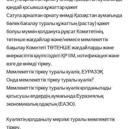
қандай қосымша құжаттар қажет
Сатуға арналған орнату өнімді Қазақстан аумағында
бөлек бағалау туралы құжаттың (растау) қажет
болуы мүмкін қолдануға рұқсат Комитетінің,
төтенше жағдайлар және/немесе мемлекеттік
бақылау Комитеті ТӨТЕНШЕ жағдайларды және
өнеркәсіптік қауіпсіздікті ҚР ІІМ, нотификация және
өзге де өнімді тіркеу.
Мемлекеттік тіркеу туралы куәлік, ЕУРАЗЭҚ
Онда мемлекеттік тіркеу туралы куәлік?
Мемлекеттік тіркеу туралы куәлік қолданылады
қатысушы елдердің аумағында Еуразиялық
экономикалық одақтың (ЕАЭО).
Куәліктің қолданылу мерзімі туралы мемлекеттік
тіркеу.