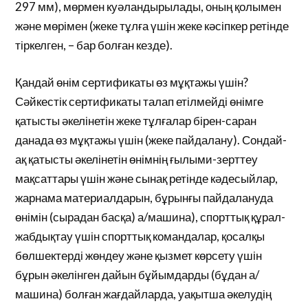
297 мм), мөрмен куәландырылады, оның қолымен
және мөрімен (жеке тұлға үшін жеке кәсіпкер ретінде
тіркелген, – бар болған кезде).
Қандай өнім сертификаты өз мұқтажы үшін?
Сәйкестік сертификаты талап етілмейді өнімге
қатысты әкелінетін жеке тұлғалар бірен-саран
данада өз мұқтажы үшін (жеке пайдалану). Сондай-
ақ қатысты әкелінетін өнімнің ғылыми-зерттеу
мақсаттары үшін және сынақ ретінде кәдесыйлар,
жарнама материалдарын, бұрынғы пайдалануда
өнімін (сырадан басқа) а/машина), спорттық құрал-
жабдықтау үшін спорттық командалар, қосалқы
бөлшектерді жөндеу және қызмет көрсету үшін
бұрын әкелінген дайын бұйымдарды (бұдан а/
машина) болған жағдайларда, уақытша әкелудің