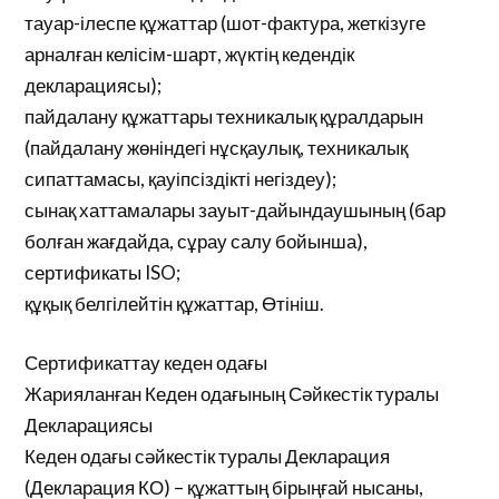
тауар-ілеспе құжаттар (шот-фактура, жеткізуге
арналған келісім-шарт, жүктің кедендік
декларациясы);
пайдалану құжаттары техникалық құралдарын
(пайдалану жөніндегі нұсқаулық, техникалық
сипаттамасы, қауіпсіздікті негіздеу);
сынақ хаттамалары зауыт-дайындаушының (бар
болған жағдайда, сұрау салу бойынша),
сертификаты ISO;
құқық белгілейтін құжаттар, Өтініш.
Сертификаттау кеден одағы
Жарияланған Кеден одағының Сәйкестік туралы
Декларациясы
Кеден одағы сәйкестік туралы Декларация
(Декларация КО) – құжаттың бірыңғай нысаны,