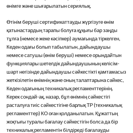
өнімге және шығарылатын сериялық.
Өтінім беруші сертификаттауды жүргізуге өнім
қатынастардың тарапы болуға құқығы бар заңды
тұлға (немесе жеке кәсіпкер) аумағында тіркелген,
Кеден одағы болып табылатын, дайындаушы
немесе сатушы (өнім беруші) немесе орындайтын
функциялары шетелдік дайындаушының келісім-
шарт негізінде дайындаушы сәйкестікті қамтамасыз
жеткізілетін өнімнің және оның талаптарына сәйкес,
Кеден одағының техникалық регламенттерінің.
Керек сондай-ақ, назар, бұл өнімнің сәйкестігі
расталуға тиіс сәйкестігіне барлық ТР (техникалық
регламенттер) КО оған қолданылатын. Құжаттың
жоқтығы туралы бағалау сәйкестігін болса да бір
техникалық регламентін білдіреді бағалауды