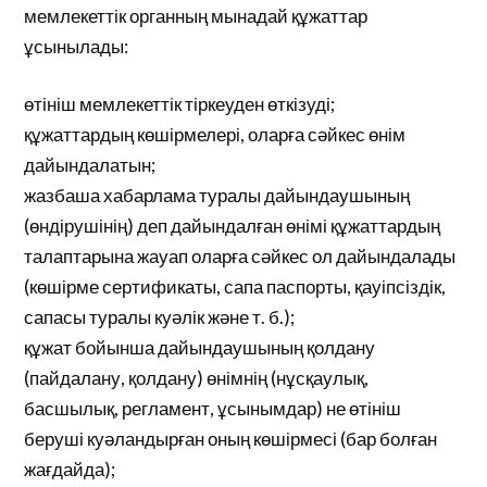
мемлекеттік органның мынадай құжаттар
ұсынылады:
өтініш мемлекеттік тіркеуден өткізуді;
құжаттардың көшірмелері, оларға сәйкес өнім
дайындалатын;
жазбаша хабарлама туралы дайындаушының
(өндірушінің) деп дайындалған өнімі құжаттардың
талаптарына жауап оларға сәйкес ол дайындалады
(көшірме сертификаты, сапа паспорты, қауіпсіздік,
сапасы туралы куәлік және т. б.);
құжат бойынша дайындаушының қолдану
(пайдалану, қолдану) өнімнің (нұсқаулық,
басшылық, регламент, ұсынымдар) не өтініш
беруші куәландырған оның көшірмесі (бар болған
жағдайда);