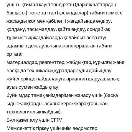
үшін ықтимал қауіп төндіретін (дәрілік заттардан
басқасы), жеке заттар (қосындылар) табиғи немесе
жасанды жолмен қабілетті жағдайында өндіру,
қолдану, тасымалдау, қайта өңдеу, сондай-ақ
тұрмыстық жағдайларда қолайсыз әсер етуі
адамның денсаулығына және қоршаған табиғи
ортаға;
материалдар, реагенттер, жабдықтар, құрылғы және
басқа да техникалық құралдар суды дайындау
жүйелерінде пайдалануға арналған шаруашылық-
ауыз сумен жабдықтау;
бұйымдар тамақ өнімдерімен жанасу үшін (басқа
ыдыс-аяқтарды, асхана керек-жарақтарынан,
технологиялық жабдық).
Бұл қажет алу үшін СГР?
Мемлекеттік тіркеу үшін өнім ведомство