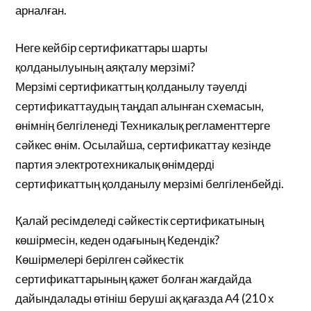
арналған.
Неге кейбір сертификаттары шарты
қолданылуының аяқталу мерзімі?
Мерзімі сертификаттың қолданылу тәуелді
сертификаттаудың таңдап алынған схемасын,
өнімнің белгіленеді Техникалық регламенттерге
сәйкес өнім. Осылайша, сертификаттау кезінде
партия электротехникалық өнімдерді
сертификаттың қолданылу мерзімі белгіленбейді.
Қалай ресімделеді сәйкестік сертификатының
көшірмесін, кеден одағының Кедендік?
Көшірмелері берілген сәйкестік
сертификаттарының қажет болған жағдайда
дайындалады өтініш беруші ақ қағазда А4 (210 х