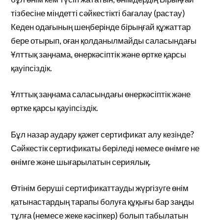
тізбесіне міндетті сәйкестікті бағалау (растау)
Кеден одағының шеңберінде бірыңғай құжаттар
бере отырып, оған қолданылмайды саласындағы
Ұлттық заңнама, өнеркәсіптік және өртке қарсы
қауіпсіздік.
Ұлттық заңнама саласындағы өнеркәсіптік және
өртке қарсы қауіпсіздік.
Бұл назар аудару қажет сертификат алу кезінде?
Сәйкестік сертификаты беріледі немесе өнімге не
өнімге және шығарылатын сериялық.
Өтінім беруші сертификаттауды жүргізуге өнім
қатынастардың тарапы болуға құқығы бар заңды
тұлға (немесе жеке кәсіпкер) болып табылатын