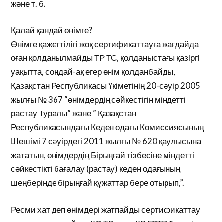
және т. б.
Қалай қандай өнімге?
Өнімге қажеттілігі жоқ сертификаттауға жағдайда
оған қолданылмайды ТР ТС, қолданыстағы қазіргі
уақытта, сондай-ақ егер өнім қолданбайды,
Қазақстан Республикасы Үкіметінің 20-сәуір 2005
жылғы № 367 “өнімдердің сәйкестігін міндетті
растау Туралы” және ” Қазақстан
Республикасындағы Кеден одағы Комиссиясының
Шешімі 7 сәуірдегі 2011 жылғы № 620 қаулысына
жататын, өнімдердің Бірыңғай тізбесіне міндетті
сәйкестікті бағалау (растау) кеден одағының
шеңберінде бірыңғай құжаттар бере отырып,”.
Ресми хат деп өнімдері жатпайды сертификаттау