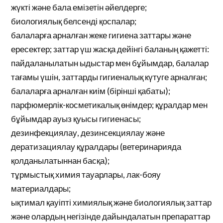
жүкті және бала емізетін әйелдерге;
биологиялық белсенді қоспалар;
балаларға арналған жеке гигиена заттары және
ересектер; заттар үш жасқа дейінгі баланың қажетті:
пайдаланылатын ыдыстар мен бұйымдар, балалар
тағамы үшін, заттарды гигиеналық күтуге арналған;
балаларға арналған киім (бірінші қабаты);
парфюмерлік-косметикалық өнімдер; құралдар мен
бұйымдар ауыз қуысы гигиенасы;
дезинфекциялау, дезинсекциялау және
дератизациялау құралдары (ветеринарияда
қолданылатыннан басқа);
тұрмыстық химия тауарлары, лак-бояу
материалдары;
ықтимал қауіпті химиялық және биологиялық заттар
және олардың негізінде дайындалатын препараттар