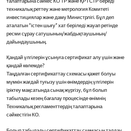
талаптарына сәйкес КО ТР және ҚР ГСТР береді
техникалық реттеу және метрология Комитеті
инвестициялар және даму Министрлігі. Бұл деп
аталатын “істен шығу” хат беріледі жауап ретінде
ресми сұрау сатушының/жабдықтаушының/
дайындаушының.
Қандай үлгілерін ұсынуға сертификат алу үшін және
қандай көлемде?
Таңдалған сертификаттау схемасы қажет болуы
мүмкін жағдай туғызу үшін өнімдердің үлгілерін
іріктеу мақсатында сынақ жүргізу, бұл болып
табылады кезең бағалау процесінде өнімнің
Техникалық регламенттердің талаптарына
сәйкестігін КО.
Болып табылады сертификаттау схемасын талдау