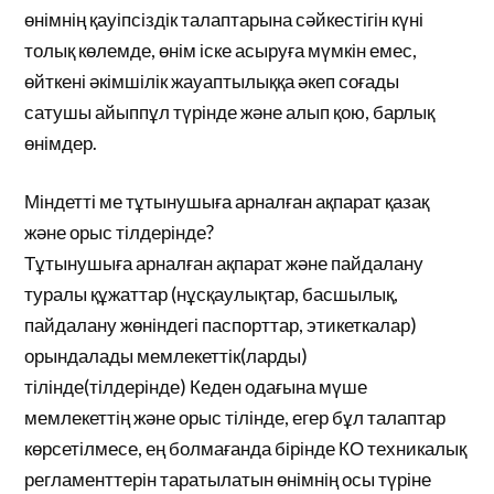
өнімнің қауіпсіздік талаптарына сәйкестігін күні
толық көлемде, өнім іске асыруға мүмкін емес,
өйткені әкімшілік жауаптылыққа әкеп соғады
сатушы айыппұл түрінде және алып қою, барлық
өнімдер.
Міндетті ме тұтынушыға арналған ақпарат қазақ
және орыс тілдерінде?
Тұтынушыға арналған ақпарат және пайдалану
туралы құжаттар (нұсқаулықтар, басшылық,
пайдалану жөніндегі паспорттар, этикеткалар)
орындалады мемлекеттік(ларды)
тілінде(тілдерінде) Кеден одағына мүше
мемлекеттің және орыс тілінде, егер бұл талаптар
көрсетілмесе, ең болмағанда бірінде КО техникалық
регламенттерін таратылатын өнімнің осы түріне