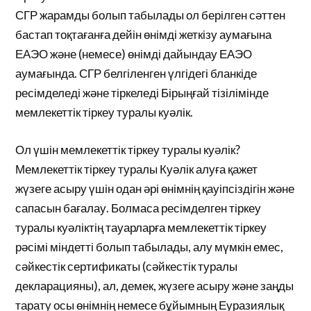
СГР жарамды болып табылады ол берілген сәттен
бастап тоқтағанға дейін өнімді жеткізу аумағына
ЕАЭО және (немесе) өнімді дайындау ЕАЭО
аумағында. СГР белгіленген үлгідегі бланкіде
ресімделеді және тіркеледі Бірыңғай тізілімінде
мемлекеттік тіркеу туралы куәлік.
Ол үшін мемлекеттік тіркеу туралы куәлік?
Мемлекеттік тіркеу туралы Куәлік алуға қажет
жүзеге асыру үшін одан әрі өнімнің қауіпсіздігін және
сапасын бағалау. Болмаса ресімделген тіркеу
туралы куәліктің тауарларға мемлекеттік тіркеу
рәсімі міндетті болып табылады, алу мүмкін емес,
сәйкестік сертификаты (сәйкестік туралы
декларацияны), ал, демек, жүзеге асыру және заңды
тарату осы өнімнің немесе бұйымның Еуразиялық