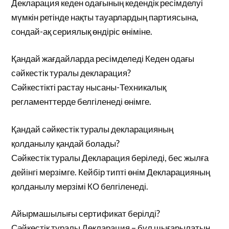
Декларация кеден одағының кедендік ресімделуі
мүмкін ретінде нақты тауарлардың партиясына,
сондай-ақ сериялық өндіріс өніміне.
Қандай жағдайларда ресімделеді Кеден одағы
сәйкестік туралы декларация?
Сәйкестікті растау нысаны-Техникалық
регламенттерде белгіленеді өнімге.
Қандай сәйкестік туралы декларацияның
қолданылу қандай болады?
Сәйкестік туралы Декларация беріледі, бес жылға
дейінгі мерзімге. Кейбір типті өнім Декларацияның
қолданылу мерзімі КО белгіленеді.
Айырмашылығы сертификат берілді?
Сәйкестік туралы Декларация – бұл шығарылатын