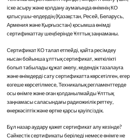
іске асыру және қолдану аумағында өнімнің КО
қатысушы-елдердің (Қазақстан, Ресей, Беларусь,
Армения және Қырғызстан) қосымша өнімді
сертификаттау шеңберінде Ұлттық заңнаманы.
Сертификат КО талап етпейді, қайта ресімдеу
нысан бойынша ұлттық сертификат, жеткілікті
болып табылады құжат әкелу, кедендік тазалауға
және өнімдерді сату сертификатта көрсетілген, егер
өзгеше көрсетілмесе, Техникалық регламенттерде
осы өнімге және оған қолданылмайды Ұлттық
заңнамасы саласындағы радиожиілік реттеу,
өнеркәсіптік және өртке қарсы қауіпсіздік.
Бұл назар аудару қажет сертификат алу кезінде?
Сәйкестік сертификаты беріледі немесе өнімге не