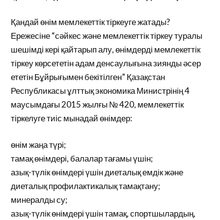
Қандай өнім мемлекеттік тіркеуге жатады?
Ережесіне “сәйкес және мемлекеттік тіркеу туралы
шешімді кері қайтарып алу, өнімдерді мемлекеттік
тіркеу көрсететін адам денсаулығына зиянды әсер
ететін Бұйрығымен бекітілген” Қазақстан
Республикасы ұлттық экономика Министрінің 4
маусымдағы 2015 жылғы № 420, мемлекеттік
тіркелуге тиіс мынадай өнімдер:
өнім жаңа түрі;
тамақ өнімдері, балалар тағамы үшін;
азық-түлік өнімдері үшін диеталық емдік және
диеталық профилактикалық тамақтану;
минералды су;
азық-түлік өнімдері үшін тамақ, спортшылардың,