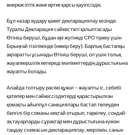
өнеркәсіптік және өртке қарсы қауіпсіздік.
Бұл назар аудару қажет декларациялау кезінде.
Туралы Декларация сәйкестікті қалыптасады
Өтініш беруші, бұдан әрі жүгінеді СРО тіркеу үшін
Бірыңғай тізілімінде (нөмір беру). Барлық бастапқы
ақпаратты ұсынады Өтініш беруші, ол үшін толық
жауапкершілік көтереді мәліметтердің дұрыстығына
жауапты болады.
Алайда толтыру рәсімі құжат – жауапты іс, себебі
қателер мен сәйкессіздіктерді қарастырылған
қомақты айыппұл санкциялары бастап төлеуден
белгілі бір соманы аяқтай отырып, тәркілеу, сондай-
ақ тауарларды сұрақтар мен дұрыстығына күмән
таңдау схемасын декларациялау, мерзімін, санын