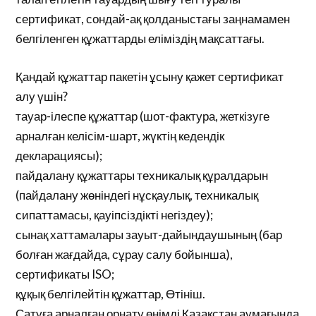
сертификат, сондай-ақ қолданыстағы заңнамамен
белгіленген құжаттарды еліміздің мақсаттағы.
Қандай құжаттар пакетін ұсыну қажет сертификат
алу үшін?
тауар-ілеспе құжаттар (шот-фактура, жеткізуге
арналған келісім-шарт, жүктің кедендік
декларациясы);
пайдалану құжаттары техникалық құралдарын
(пайдалану жөніндегі нұсқаулық, техникалық
сипаттамасы, қауіпсіздікті негіздеу);
сынақ хаттамалары зауыт-дайындаушының (бар
болған жағдайда, сұрау салу бойынша),
сертификаты ISO;
құқық белгілейтін құжаттар, Өтініш.
Сатуға арналған орнату өнімді Қазақстан аумағында