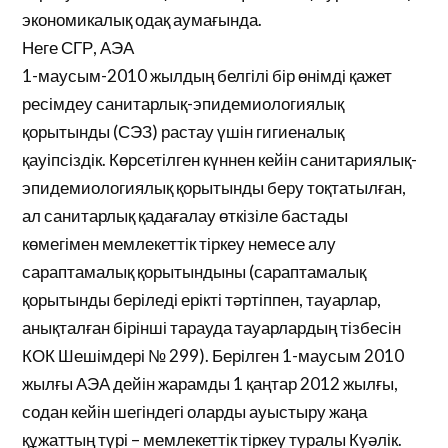
экономикалық одақ аумағында.
Неге СГР, АЭА
1-маусым-2010 жылдың белгілі бір өнімді қажет
ресімдеу санитарлық-эпидемиологиялық
қорытынды (СЭЗ) растау үшін гигиеналық
қауіпсіздік. Көрсетілген күннен кейін санитариялық-
эпидемиологиялық қорытынды беру тоқтатылған,
ал санитарлық қадағалау өткізіле бастады
көмегімен мемлекеттік тіркеу немесе алу
сараптамалық қорытындыны (сараптамалық
қорытынды беріледі ерікті тәртіппен, тауарлар,
анықталған бірінші тарауда тауарлардың тізбесін
КОК Шешімдері № 299). Берілген 1-маусым 2010
жылғы АЭА дейін жарамды 1 қаңтар 2012 жылғы,
содан кейін шегіндегі оларды ауыстыру жаңа
құжаттың түрі – мемлекеттік тіркеу туралы Куәлік.