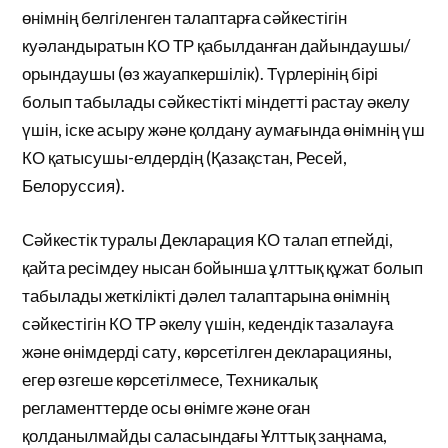
өнімнің белгіленген талаптарға сәйкестігін
куәландыратын КО ТР қабылданған дайындаушы/
орындаушы (өз жауапкершілік). Түрлерінің бірі
болып табылады сәйкестікті міндетті растау әкелу
үшін, іске асыру және қолдану аумағында өнімнің үш
КО қатысушы-елдердің (Қазақстан, Ресей,
Белоруссия).
Сәйкестік туралы Декларация КО талап етпейді,
қайта ресімдеу нысан бойынша ұлттық құжат болып
табылады жеткілікті дәлел талаптарына өнімнің
сәйкестігін КО ТР әкелу үшін, кедендік тазалауға
және өнімдерді сату, көрсетілген декларацияны,
егер өзгеше көрсетілмесе, Техникалық
регламенттерде осы өнімге және оған
қолданылмайды саласындағы Ұлттық заңнама,