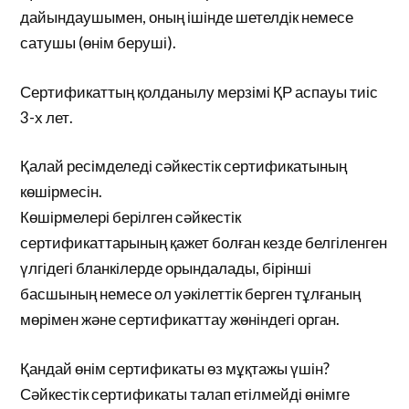
дайындаушымен, оның ішінде шетелдік немесе
сатушы (өнім беруші).
Сертификаттың қолданылу мерзімі ҚР аспауы тиіс
3-х лет.
Қалай ресімделеді сәйкестік сертификатының
көшірмесін.
Көшірмелері берілген сәйкестік
сертификаттарының қажет болған кезде белгіленген
үлгідегі бланкілерде орындалады, бірінші
басшының немесе ол уәкілеттік берген тұлғаның
мөрімен және сертификаттау жөніндегі орган.
Қандай өнім сертификаты өз мұқтажы үшін?
Сәйкестік сертификаты талап етілмейді өнімге