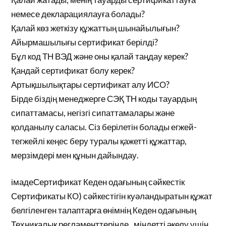
немесе декларациялауға болады?
Қалай көз жеткізу құжаттың шынайылығын?
Айырмашылығы сертификат берілді?
Бұл код ТН ВЭД және оны қалай таңдау керек?
Қандай сертификат болу керек?
Артықшылықтары сертификат алу ИСО?
Бірде біздің менеджерге СЭҚ ТН коды тауардың
сипаттамасы, негізгі сипаттамалары және
қолданылу саласы. Сіз берілетін болады егжей-
тегжейлі кеңес беру туралы қажетті құжаттар,
мерзімдері мен құнын дайындау.
імадеСертификат Кеден одағының сәйкестік
Сертификаты КО) сәйкестігін куәландыратын құжат
белгіленген талаптарға өнімнің Кеден одағының
Техникалық регламенттерінде , міндетті әкелу үшін,