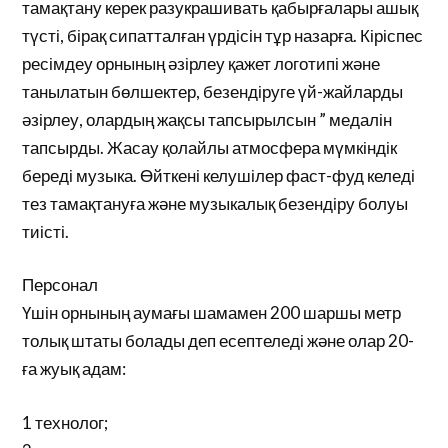
тамақтану керек разукрашивать қабырғалары ашық
түсті, бірақ сипатталған үрдісін тұр назарға. Кіріспес
ресімдеу орнының әзірлеу қажет логотипі және
танылатын бөлшектер, безендіруге үй-жайларды
әзірлеу, олардың жақсы тапсырылсын ” медалін
тапсырды. Жасау қолайлы атмосфера мүмкіндік
береді музыка. Өйткені келушілер фаст-фуд келеді
тез тамақтануға және музыкалық безендіру болуы
тиісті.
Персонал
Үшін орнының аумағы шамамен 200 шаршы метр
толық штаты болады деп есептеледі және олар 20-
ға жуық адам:
1 технолог;