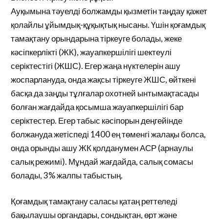
Ауқымына тәуелді болжамды қызметін таңдау қажет
қолайлы ұйымдық-құқықтық нысаны. Үшін қоғамдық
тамақтану орындарына тіркеуге болады, жеке
кәсіпкерлікті (ЖК), жауапкершілігі шектеулі
серіктестігі (ЖШС). Егер жаңа нүктелерін ашу
жоспарлануда, онда жақсы тіркеуге ЖШС, өйткені
басқа да заңды тұлғалар охотней ынтымақтасады
болған жағдайда қосымша жауапкершілігі бар
серіктестер. Егер табыс кәсіпорын деңгейінде
болжануда жетіспеді 1400 ең төменгі жалақы болса,
онда орынды ашу ЖК қолданумен АСР (арнаулы
салық режимі). Мұндай жағдайда, салық сомасы
болады, 3% жалпы табыстың.
Қоғамдық тамақтану саласы қатаң реттеледі
бақылаушы органдары, сондықтан, өрт және