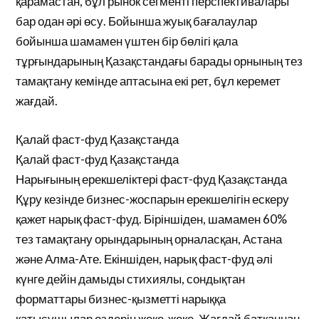
қарамастан, бұл рынок сегменті перспективалары
бар одан әрі өсу. Бойынша жуық бағалаулар
бойынша шамамен үштен бір бөлігі қала
тұрғындарының Қазақстандағы барады орнының тез
тамақтану кемінде аптасына екі рет, бұл керемет
жағдай.
Қалай фаст-фуд Қазақстанда
Қалай фаст-фуд Қазақстанда
Нарығының ерекшеліктері фаст-фуд Қазақстанда
Құру кезінде бизнес-жоспарын ерекшелігін ескеру
қажет нарық фаст-фуд. Біріншіден, шамамен 60%
тез тамақтану орындарының орналасқан, Астана
және Алма-Ате. Екіншіден, нарық фаст-фуд әлі
күнге дейін дамыды стихиялы, сондықтан
форматтары бизнес-қызметті нарыққа
қатысушылар өздерін жеке-жеке. Жағдай батқаннан