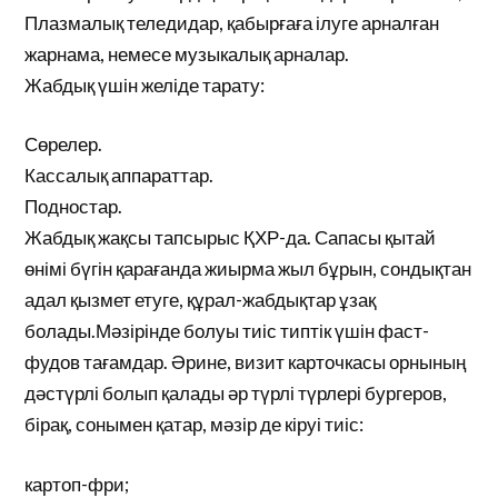
Плазмалық теледидар, қабырғаға ілуге арналған
жарнама, немесе музыкалық арналар.
Жабдық үшін желіде тарату:
Сөрелер.
Кассалық аппараттар.
Подностар.
Жабдық жақсы тапсырыс ҚХР-да. Сапасы қытай
өнімі бүгін қарағанда жиырма жыл бұрын, сондықтан
адал қызмет етуге, құрал-жабдықтар ұзақ
болады.Мәзірінде болуы тиіс типтік үшін фаст-
фудов тағамдар. Әрине, визит карточкасы орнының
дәстүрлі болып қалады әр түрлі түрлері бургеров,
бірақ, сонымен қатар, мәзір де кіруі тиіс:
картоп-фри;