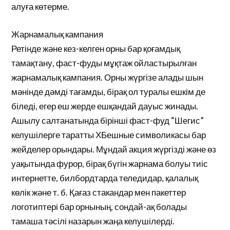
алуға көтерме.
Жарнамалық кампания
Ретінде және кез-келген орны бар қоғамдық
тамақтану, фаст-фуды мұқтаж ойластырылған
жарнамалық кампания. Орны жүргізе алады шын
мәнінде дәмді тағамды, бірақ ол туралы ешкім де
біледі, егер еш жерде ешқандай дауыс жинады.
Ашылу салтанатында бірінші фаст-фуд “Шегис”
келушілерге таратты ХБешные символикасы бар
жейделер орындары. Мұндай акция жүргізді және өз
уақытында фурор, бірақ бүгін жарнама болуы тиіс
интернетте, билбордтарда теледидар, қалалық
көлік және т. б. Қағаз стакандар мен пакеттер
логотиптері бар орнының, сондай-ақ болады
тамаша тәсілі назарын жаңа келушілерді.