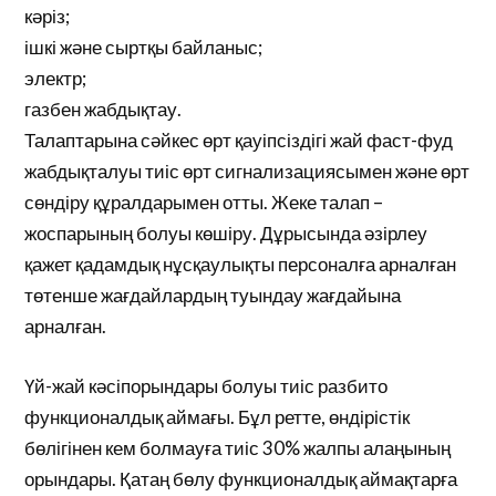
кәріз;
ішкі және сыртқы байланыс;
электр;
газбен жабдықтау.
Талаптарына сәйкес өрт қауіпсіздігі жай фаст-фуд
жабдықталуы тиіс өрт сигнализациясымен және өрт
сөндіру құралдарымен отты. Жеке талап –
жоспарының болуы көшіру. Дұрысында әзірлеу
қажет қадамдық нұсқаулықты персоналға арналған
төтенше жағдайлардың туындау жағдайына
арналған.
Үй-жай кәсіпорындары болуы тиіс разбито
функционалдық аймағы. Бұл ретте, өндірістік
бөлігінен кем болмауға тиіс 30% жалпы алаңының
орындары. Қатаң бөлу функционалдық аймақтарға