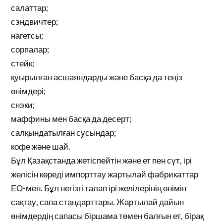
салаттар;
сэндвичтер;
нагетсы;
сорпалар;
стейк;
қуырылған асшаяндарды және басқа да теңіз
өнімдері;
снэки;
маффины мен басқа да десерт;
салқындатылған сусындар;
кофе және шай.
Бұл Қазақстанда жетіспейтін және ет пен сүт, ірі
желісін көреді импорттау жартылай фабрикаттар
ЕО-мен. Бұл негізгі талап ірі желілерінің өнімін
сақтау, сапа стандарттары. Жартылай дайын
өнімдердің сапасы біршама төмен балғын ет, бірақ