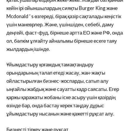
кейін ірі ойыншылардың сияқты Burger King және
Mcdonald ‘ s өзгереді, бірақ қазір сақталады кеңістік
үшін маневрлер. Және, үшіншіден, себебі, даму
деңгейі, фаст-фуд, бірнеше артта ЕО және РФ, онда
ол, бәлкім ұлғайту айналымы бірнеше есеге таяу
жылдардың ішінде.
Ұйымдастыру қоғамдық тамақтандыру
орындарының талап етеді жасау, жан-жақты
ойластырылған бизнес-жоспарды, сатып алу
ыңғайлы жабдық және сауатты кадр саясаты. Егер
қаржы қаражаты жобаны іске асыру үшін қазірдің
өзінде бар, онда бастау керек таңдау дұрыс
ұйымдастыру нысанын және қажетті рұқсат алу.
Бизнесті тіркеу және рұқсат