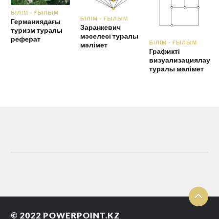
БІЛІМ - ҒЫЛЫМ
БІЛІМ - ҒЫЛЫМ
Германиядағы
Заранкевич
туризм туралы
мәселесі туралы
реферат
БІЛІМ - ҒЫЛЫМ
мәлімет
Графикті
визуализациялау
туралы мәлімет
© 2022
POWERPOINT.KZ