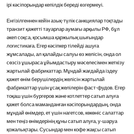
ірі кәсіпорындар кепілдік береді өзгермеуі.
Енгізілгеннен кейін азық-түлік санкциялар тоқтады
транзит қажетті тауарлар аумағы арқылы РФ, бұл
әкеп соқса, қосымша қаржылық шығындар
логистикаға. Егер кәсіпкер тілейді ашуға
жұмсалады, ал қалайды салуы өз желісін, онда ол
сөзсіз ұшыраса ұйымдастыру мәселесімен жеткізу
жартылай фабрикаттар. Мұндай жағдайда іздеу
қажет өнім берушілердің желісін жартылай
фабрикаттар үшін ұсақ желілерін фаст-фудов. Егер
тоқаш үшін бургеров және котлеттер сатып алуға
қажет болса маманданған кәсіпорындардың, онда
мұндай өнімдер, ет үшін нагетсов, көкөніс салаттар
мен теңіз өнімдерінің құны сатып алуға, у-шаруа
қожалықтары. Сусындар мен кофе жақсы сатып