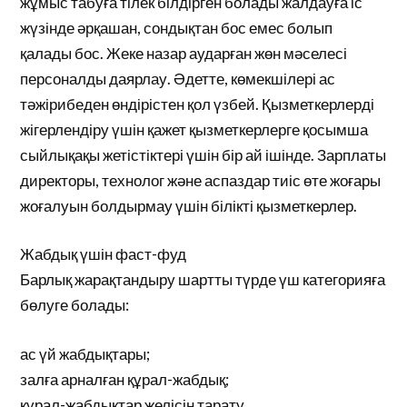
жұмыс табуға тілек білдірген болады жалдауға іс
жүзінде әрқашан, сондықтан бос емес болып
қалады бос. Жеке назар аударған жөн мәселесі
персоналды даярлау. Әдетте, көмекшілері ас
тәжірибеден өндірістен қол үзбей. Қызметкерлерді
жігерлендіру үшін қажет қызметкерлерге қосымша
сыйлықақы жетістіктері үшін бір ай ішінде. Зарплаты
директоры, технолог және аспаздар тиіс өте жоғары
жоғалуын болдырмау үшін білікті қызметкерлер.
Жабдық үшін фаст-фуд
Барлық жарақтандыру шартты түрде үш категорияға
бөлуге болады:
ас үй жабдықтары;
залға арналған құрал-жабдық;
құрал-жабдықтар желісін тарату