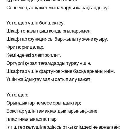
Сонымен, ас қажет мыналарды жарақтандыру:
Үстелдер үшін бөлшектеу.
Шкаф тоңазытқыш қондырғыларымен.
Шкафтар функциясы бар жылыту және қуыру.
Фритюрницалар.
Кемінде екі электроплит.
Әртүрлі құрал тағамдарды турау үшін.
Шкафтар үшін фартуков және басқа арнайы киім.
Үшін жабдықтау залы сатып алу қажет:
Үстелдер;
Орындықтар немесе орындықтар;
Бокстар үшін тамақ қалдықтарының және
пластикалық аспаптар;
Ілгіштер келушілердің сыртқы киімдеріне арналған;