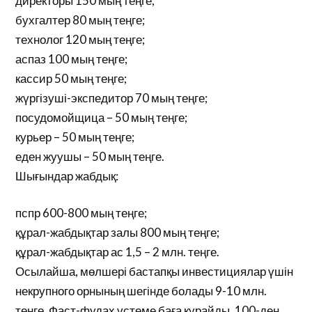
директоры 150 мың теңге;
бухгалтер 80 мың теңге;
технолог 120 мың теңге;
аспаз 100 мың теңге;
кассир 50 мың теңге;
жүргізуші-экспедитор 70 мың теңге;
посудомойщица – 50 мың теңге;
курьер – 50 мың теңге;
еден жуушы – 50 мың теңге.
Шығындар жабдық:
пспр 600-800 мың теңге;
құрал-жабдықтар залы 800 мың теңге;
құрал-жабдықтар ас 1,5 – 2 млн. теңге.
Осылайша, мөлшері бастапқы инвестициялар үшін
некрупного орнының шегінде болады 9-10 млн.
теңге. Фаст-фудах үстеме баға құрайды, 100-ден