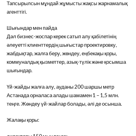
Тапсырылсын мұндай жұмысты жақсы жарнамалық
агенттігі.
Шығындар мен пайда
Дәл бизнес-жоспар керек сатып алу қабілетінің
әлеуетті клиенттердің шығыстар проектировку,
жабдықтар, жалға беру, жөндеу, еңбекақы қоры,
коммуналдық қызметтер, азық-түлік және қосымша
шығындар.
Үй-жайды жалға алу, ауданы 200 шаршы метр
Астанада орналаса алады шамамен 1 – 1,5 млн.
теңге. Жөндеу үй-жайлар болады, әлі де осынша.
Жалақы қоры: