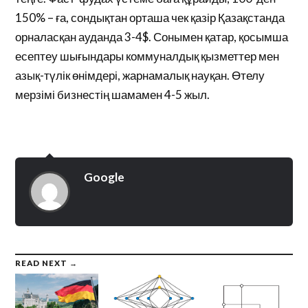
150% – ға, сондықтан орташа чек қазір Қазақстанда
орналасқан ауданда 3-4$. Сонымен қатар, қосымша
есептеу шығындары коммуналдық қызметтер мен
азық-түлік өнімдері, жарнамалық науқан. Өтелу
мерзімі бизнестің шамамен 4-5 жыл.
Google
READ NEXT →