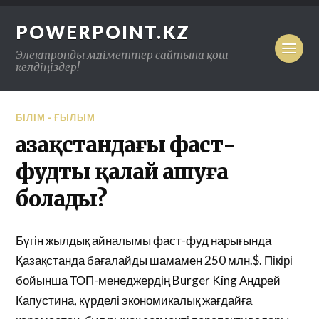
POWERPOINT.KZ
Электронды мәліметтер сайтына қош
келдіңіздер!
БІЛІМ - ҒЫЛЫМ
Қазақстандағы фаст-
фудты қалай ашуға
болады?
Бүгін жылдық айналымы фаст-фуд нарығында
Қазақстанда бағалайды шамамен 250 млн.$. Пікірі
бойынша ТОП-менеджердің Burger King Андрей
Капустина, күрделі экономикалық жағдайға