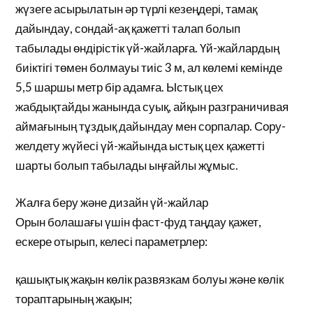
жүзеге асырылатын әр түрлі кезеңдері, тамақ
дайындау, сондай-ақ қажетті талап болып
табылады өндірістік үй-жайларға. Үй-жайлардың
биіктігі төмен болмауы тиіс 3 м, ал көлемі кемінде
5,5 шаршы метр бір адамға. Ыстық цех
жабдықтайды жанында суық, айқын разграничивая
аймағының тұздық дайындау мен сорпалар. Сору-
желдету жүйесі үй-жайында ыстық цех қажетті
шарты болып табылады ыңғайлы жұмыс.
Жалға беру және дизайн үй-жайлар
Орын болашағы үшін фаст-фуд таңдау қажет,
ескере отырып, келесі параметрлер:
қашықтық жақын көлік развязкам болуы және көлік
тораптарының жақын;