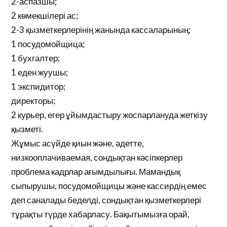
2-аспазшы;
2 көмекшілері ас;
2-3 қызметкерлерінің жанында кассаларының;
1 посудомойщица;
1 бухгалтер;
1 еден жуушы;
1 экспидитор;
директоры;
2 курьер, егер ұйымдастыру жоспарлануда жеткізу
қызметі.
Жұмыс асүйде қиын және, әдетте,
низкооплачиваемая, сондықтан кәсіпкерлер
проблема кадрлар ағымдылығы. Мамандық
сыпырушы, посудомойщицы және кассирдің емес
деп саналады беделді, сондықтан қызметкерлері
тұрақты түрде хабарласу. Бақытымызға орай,