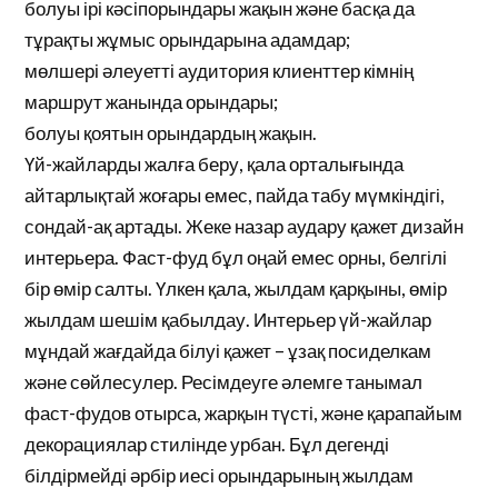
болуы ірі кәсіпорындары жақын және басқа да
тұрақты жұмыс орындарына адамдар;
мөлшері әлеуетті аудитория клиенттер кімнің
маршрут жанында орындары;
болуы қоятын орындардың жақын.
Үй-жайларды жалға беру, қала орталығында
айтарлықтай жоғары емес, пайда табу мүмкіндігі,
сондай-ақ артады. Жеке назар аудару қажет дизайн
интерьера. Фаст-фуд бұл оңай емес орны, белгілі
бір өмір салты. Үлкен қала, жылдам қарқыны, өмір
жылдам шешім қабылдау. Интерьер үй-жайлар
мұндай жағдайда білуі қажет – ұзақ посиделкам
және сөйлесулер. Ресімдеуге әлемге танымал
фаст-фудов отырса, жарқын түсті, және қарапайым
декорациялар стилінде урбан. Бұл дегенді
білдірмейді әрбір иесі орындарының жылдам