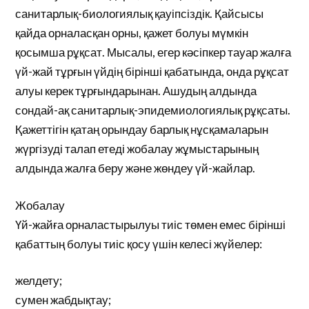
санитарлық-биологиялық қауіпсіздік. Қайсысы
қайда орналасқан орны, қажет болуы мүмкін
қосымша рұқсат. Мысалы, егер кәсіпкер тауар жалға
үй-жай тұрғын үйдің бірінші қабатында, онда рұқсат
алуы керек тұрғындарынан. Ашудың алдында
сондай-ақ санитарлық-эпидемиологиялық рұқсаты.
Қажеттігін қатаң орындау барлық нұсқамаларын
жүргізуді талап етеді жобалау жұмыстарының
алдында жалға беру және жөндеу үй-жайлар.
Жобалау
Үй-жайға орналастырылуы тиіс төмен емес бірінші
қабаттың болуы тиіс қосу үшін келесі жүйелер:
желдету;
сумен жабдықтау;