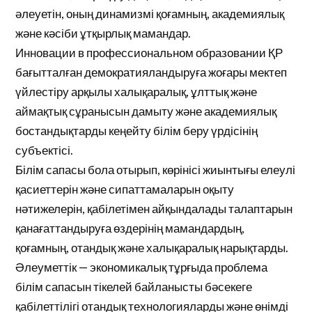
әлеуетін, оның динамизмі қоғамның, академиялық
және кәсіби ұтқырлық мамандар.
Инновации в профессиональном образовании ҚР
бағытталған демократияландыруға жоғары мектеп
үйлестіру арқылы халықаралық, ұлттық және
аймақтық сұранысын дамыту және академиялық
бостандықтарды кеңейту білім беру үрдісінің
субъектісі.
Білім сапасы бола отырып, көрінісі жиынтығы елеулі
қасиеттерін және сипаттамаларын оқыту
нәтижелерін, қабілетімен айқындалады талаптарын
қанағаттандыруға өздерінің мамандардың,
қоғамның, отандық және халықаралық нарықтарды.
Әлеуметтік — экономикалық тұрғыда проблема
білім сапасын тікелей байланысты бәсекеге
қабілеттілігі отандық технологияларды және өнімді