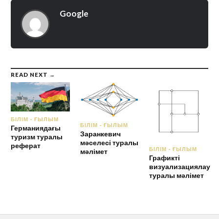
Google
READ NEXT →
БІЛІМ - ҒЫЛЫМ
БІЛІМ - ҒЫЛЫМ
Германиядағы
Заранкевич
туризм туралы
мәселесі туралы
реферат
БІЛІМ - ҒЫЛЫМ
мәлімет
Графикті
визуализациялау
туралы мәлімет