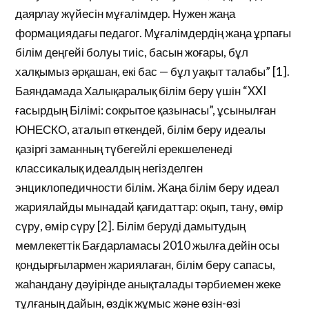
даярлау жүйесін мұғалімдер. Нужен жаңа
формациядағы педагог. Мұғалімдердің жаңа ұрпағы
білім деңгейі болуы тиіс, басын жоғары, бұл
халқымыз әрқашан, екі бас — бұл уақыт талабы” [1].
Баяндамада Халықаралық білім беру үшін “XXI
ғасырдың Білімі: сокрытое қазынасы”, ұсынылған
ЮНЕСКО, аталып өткендей, білім беру идеалы
қазіргі заманның түбегейлі ерекшеленеді
классикалық идеалдың негізделген
энциклопедичности білім. Жаңа білім беру идеал
жариялайды мынадай қағидаттар: оқып, тану, өмір
сүру, өмір сүру [2]. Білім беруді дамытудың
мемлекеттік Бағдарламасы 2010 жылға дейін осы
қондырғылармен жариялаған, білім беру сапасы,
жаһандану дәуірінде анықталады тәрбиемен жеке
тұлғаның дайын, өздік жұмыс және өзін-өзі