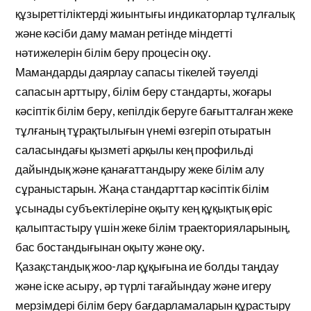
құзыреттіліктерді жиынтығы индикаторлар тұлғалық
және кәсіби даму маман ретінде міндетті
нәтижелерін білім беру процесін оқу.
Мамандарды даярлау сапасы тікелей тәуелді
сапасын арттыру, білім беру стандарты, жоғары
кәсіптік білім беру, кепілдік беруге бағытталған жеке
тұлғаның тұрақтылығын үнемі өзгеріп отыратын
саласындағы қызметі арқылы кең профильді
дайындық және қанағаттандыру жеке білім алу
сұраныстарын. Жаңа стандарттар кәсіптік білім
ұсынады субъектілеріне оқыту кең құқықтық өріс
қалыптастыру үшін жеке білім траекторияларының,
бас бостандығынан оқыту және оқу.
Қазақстандық жоо-лар құқығына ие болды таңдау
және іске асыру, әр түрлі тағайындау және игеру
мерзімдері білім беру бағдарламаларын құрастыру