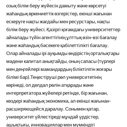
озық білім беру жүйесін дамыту және көрсетуі
жаһандық өркениеттік өзгерістер, екінші жағынан
ескеруге нақты жағдайы мен ресурстары, нақты
білім беру жүйесі. Қазіргі қоғамдағы университеттер
айналады түйін агенттігінің ұлттық өзін-өзі бағалау
және жаһандық бәсекеге қабілеттілікті бағалау.
Олар айналады ірі ауқымды өндірістің орталықтары
мәдени капитал анықтайды, оның сапасы (түрлері
мен деңгейлері мамандардың біліктілігін жоғары
білімі бар).Теңестіруші рөл университетінің
көрінеді, ол делдал рөлін атқарады және
интерпретатора жүйелері ретінде, бір жағынан,
көздері жаһандық экономика, ал екінші жағынан-
расширяющейся даралау. Сонымен қатар,
университет үйлестіреді мұндай үрдістер,
ашықтығы, инновациялар мен мүмкіндігі