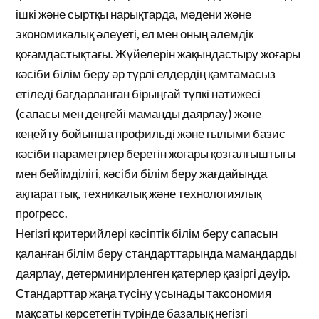
ішкі және сыртқы нарықтарда, мәдени және
экономикалық әлеуеті, ел мен оның әлемдік
қоғамдастықтағы. Жүйелерін жақындастыру жоғары
кәсіби білім беру әр түрлі елдердің қамтамасыз
етіледі бағдарланған бірыңғай түпкі нәтижесі
(сапасы мен деңгейі маманды даярлау) және
кеңейту бойынша профильді және ғылыми базис
кәсіби параметрлер беретін жоғары қозғалғыштығы
мен бейімділігі, кәсіби білім беру жағдайында
ақпараттық, техникалық және технологиялық
прогресс.
Негізгі критерийлері кәсіптік білім беру сапасын
қаланған білім беру стандарттарында мамандарды
даярлау, детерминирленген қатерлер қазіргі дәуір.
Стандарттар жаңа түсіну ұсынады таксономия
мақсаты көрсететін түрінде базалық негізгі