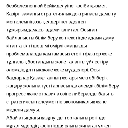
безболезненной бейімделуіне, кәсіби қызмет.
Қазіргі заманғы стратегиялық доктринасы дамыту
мен әлемнің озық елдері негізделген
тұжырымдамасы адами капитал. Осыған
байланысты білім беру контекстінде адами даму
кітапта кілті шешімі өмірлік маңызды
проблемаларды қамтамасыз ететін фактор жеке
тұлғалық бостандығы және талапты үйлестіру
әлемдік, ұлттық және жеке мүдделері. Осы
бағдарлар Қазақстанның жоғары мектебі берік
жаңару жолына түсті арнасында әлемдік білім беру
прогресс және отразила өзіне либералды бағыты
стратегиясын әлеуметтік-экономикалық және
мәдени дамуы.
Абай атындағы қазұпу-дың орталығы ретінде
мұғалімдердің кәсіптік даярлығы жинаған үлкен