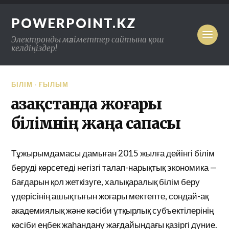
POWERPOINT.KZ
Электронды мәліметтер сайтына қош
келдіңіздер!
БІЛІМ - ҒЫЛЫМ
Қазақстанда жоғары
білімнің жаңа сапасы
Тұжырымдамасы дамыған 2015 жылға дейінгі білім
беруді көрсетеді негізгі талап-нарықтық экономика —
бағдарын қол жеткізуге, халықаралық білім беру
үдерісінің ашықтығын жоғары мектепте, сондай-ақ
академиялық және кәсіби ұтқырлық субъектілерінің
кәсіби еңбек жаһандану жағдайындағы қазіргі дүние.