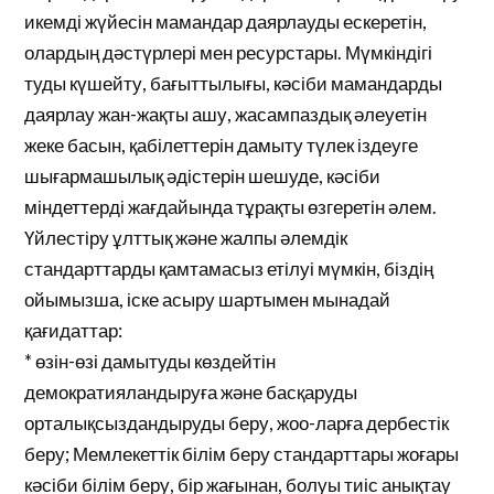
икемді жүйесін мамандар даярлауды ескеретін,
олардың дәстүрлері мен ресурстары. Мүмкіндігі
туды күшейту, бағыттылығы, кәсіби мамандарды
даярлау жан-жақты ашу, жасампаздық әлеуетін
жеке басын, қабілеттерін дамыту түлек іздеуге
шығармашылық әдістерін шешуде, кәсіби
міндеттерді жағдайында тұрақты өзгеретін әлем.
Үйлестіру ұлттық және жалпы әлемдік
стандарттарды қамтамасыз етілуі мүмкін, біздің
ойымызша, іске асыру шартымен мынадай
қағидаттар:
* өзін-өзі дамытуды көздейтін
демократияландыруға және басқаруды
орталықсыздандыруды беру, жоо-ларға дербестік
беру; Мемлекеттік білім беру стандарттары жоғары
кәсіби білім беру, бір жағынан, болуы тиіс анықтау