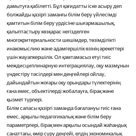
дамытуға қабілетті. Бұл қағидатты іске асыру деп
болжайды қазіргі заманғы білім беру үйлесімді
қамтитын білім беру үрдісіне шығармашылық,
қалыптастыру көзқарас негізделген
многокритериальности шешімдер, төзімділікті
инакомыслию және адамгершілік өзінің әрекеттері
үшін жауапкершілік. Ол қамтамасыз етуі тиіс
междисциплинарную интеграциялау, оқу мазмұнын
үндестіру тәсілдері мен деңгейлері ойлау,
дайындайтын жоғары оқу орындары түлектерінің
ғана емес, объектілерді жобалауға, бірақ және
қызмет түрлері.
Білім сапасы қазіргі заманда бағалануы тиіс ғана
емес, арқылы педагогикалық және білім беру
параметрлері, бірақ мен арқылы осындай жаһандық
санаттағы, өмір сүру деңгейі, елдің экономикалық