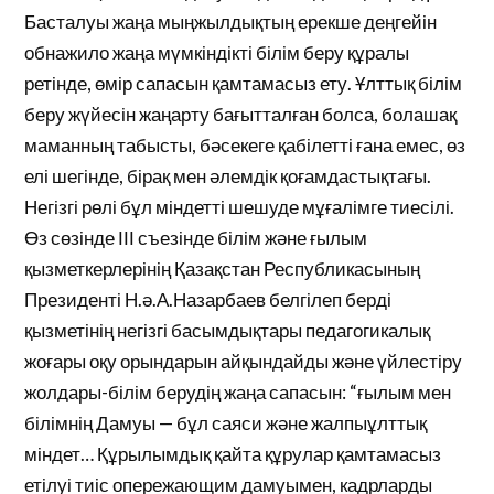
Басталуы жаңа мыңжылдықтың ерекше деңгейін
обнажило жаңа мүмкіндікті білім беру құралы
ретінде, өмір сапасын қамтамасыз ету. Ұлттық білім
беру жүйесін жаңарту бағытталған болса, болашақ
маманның табысты, бәсекеге қабілетті ғана емес, өз
елі шегінде, бірақ мен әлемдік қоғамдастықтағы.
Негізгі рөлі бұл міндетті шешуде мұғалімге тиесілі.
Өз сөзінде ІІІ съезінде білім және ғылым
қызметкерлерінің Қазақстан Республикасының
Президенті Н.ә.А.Назарбаев белгілеп берді
қызметінің негізгі басымдықтары педагогикалық
жоғары оқу орындарын айқындайды және үйлестіру
жолдары-білім берудің жаңа сапасын: “ғылым мен
білімнің Дамуы — бұл саяси және жалпыұлттық
міндет… Құрылымдық қайта құрулар қамтамасыз
етілуі тиіс опережающим дамуымен, кадрларды