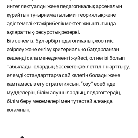
интеллектуалды және педагогикалық арсеналын
құрайтын тұғырнама ғылыми-теориялық және
әдістемелік-тәжірибелік мектеп жиынтығында
ақпараттық-ресурстық резерві.
Біз сенеміз, бұл әрбір педагогикалық жоо тиіс
әзірлеу және енгізу критериально бағдарланған
кешенді сапа менеджменті жүйесі, ол негізі болып
табылады, олардың бәсекеге қабілеттілігін арттыру,
әлемдік стандарттарға сай келетін болады және
қамтамасыз ету стратегиясын, “озу” есебінде
мүдделерін, білім алушылардың, педагогтердің,
білім беру мекемелері мен тұтастай алғанда
қоғамның.