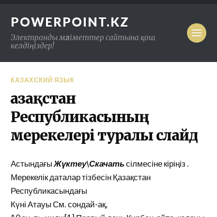
POWERPOINT.KZ
Электронды мәліметтер сайтына қош
келдіңіздер!
КАЗАХСКИЙ ЯЗЫК
Қазақстан
Республикасының
мерекелері туралы слайд
Астындағы
Жүктеу\Скачать
сілмесіне кіріңіз .
Мерекелік даталар тізбесін Қазақстан
Республикасындағы
Күні Атауы См. сондай-ақ,