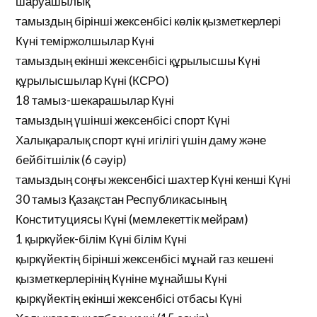
шаруашылық
тамыздың бірінші жексенбісі көлік қызметкерлері
Күні теміржолшылар Күні
тамыздың екінші жексенбісі құрылысшы Күні
құрылысшылар Күні (КСРО)
18 тамыз-шекарашылар Күні
тамыздың үшінші жексенбісі спорт Күні
Халықаралық спорт күні игілігі үшін даму және
бейбітшілік (6 сәуір)
тамыздың соңғы жексенбісі шахтер Күні кенші Күні
30 тамыз Қазақстан Республикасының
Конституциясы Күні (мемлекеттік мейрам)
1 қыркүйек-білім Күні білім Күні
қыркүйектің бірінші жексенбісі мұнай газ кешені
қызметкерлерінің Күніне мұнайшы Күні
қыркүйектің екінші жексенбісі отбасы Күні