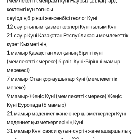
(мемлекеттік мейрам) күні Наурыз (21 қаңтар),
көктемгі күн тоғысы
сәуірдің бірінші жексенбісі геолог Күні
12 сәуір ғылым қызметкерлері Күні ғылым Күні
21 сәуір Күні Қазақстан Республикасы мемлекеттік
күзет Қызметінің
1 мамыр Қазақстан халқының бірлігі күні
(мемлекеттік мереке) бірлігі Күні-Бірінші мамыр
мерекесі)
7 мамыр-Отан қорғаушылар Күні (мемлекеттік
мереке)
9 мамыр-Жеңіс Күні (мемлекеттік мереке) Жеңіс
Күні Еуропада (8 мамыр)
21 мамыр мәдениет және өнер қызметкерлері Күні
мәдениет қызметкерлерінің Күні
31 мамыр Күні саяси қуғын-сүргін және ашаршылық