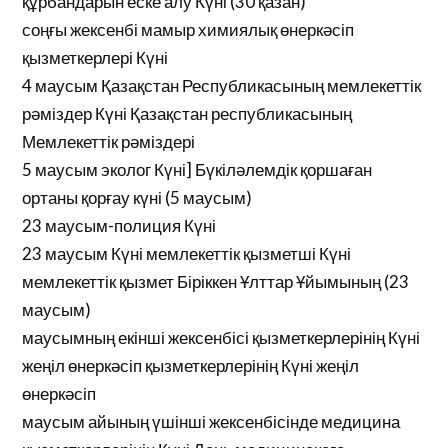
құрбандарын еске алу Күні (30 қазан)
соңғы жексенбі мамыр химиялық өнеркәсіп
қызметкерлері Күні
4 маусым Қазақстан Республикасының мемлекеттік
рәміздер Күні Қазақстан республикасының
Мемлекеттік рәміздері
5 маусым эколог Күні] Бүкіләлемдік қоршаған
ортаны қорғау күні (5 маусым)
23 маусым-полиция Күні
23 маусым Күні мемлекеттік қызметші Күні
мемлекеттік қызмет Біріккен Ұлттар Ұйымының (23
маусым)
маусымның екінші жексенбісі қызметкерлерінің Күні
жеңіл өнеркәсіп қызметкерлерінің Күні жеңіл
өнеркәсіп
маусым айының үшінші жексенбісінде медицина