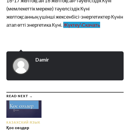
16-17 желтоқсан 16 желтоқсан-тәуелсіздік Күні
(мемлекеттік мереке) тәуелсіздік Күні
желтоқсанның үшінші жексенбісі-энергетиктер Күнін
атап өтті энергетика Күні.
Жүктеу\Скачать
Damir
READ NEXT →
КАЗАХСКИЙ ЯЗЫК
Қос сөздер