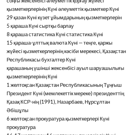
соңғы жексенбісі әлеуметтік қорғау жүйесі
қызметкерлерінің Күні әлеуметтік қызметкер Күні
29 қазан Күні күзет ұйымдарының қызметкерлерін
5 қараша Күні сыртқы барлау
8 қараша статистика Күні статистика Күні
15 қараша-ұлттық валюта Күні — теңге, қаржы
жүйесі қызметкерлерінің кәсіби мерекесі, Қазақстан
Республикасы бухгалтер Күні
қарашаның үшінші жексенбісі ауыл шаруашылығы
қызметкерлерінің Күні
1 желтоқсан Қазақстан Республикасының Тұңғыш
Президент Күні (мемлекеттік мереке) президенттің
Қазақ КСР-нің (1991), Назарбаев, Нұрсұлтан
Әбішұлы
6 желтоқсан прокуратура қызметкерлері Күні
прокуратура