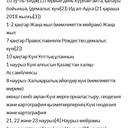
10 зу-ль-хидж[1] Первый день Курбан-айта, қалауы
бойынша, (демалыс күні[2]) Ид әл-Адха (21 қараша
2018 жылғы[3])
1-2 қаңтар Жаңа жыл (мемлекеттік мейрам) Жаңа
жыл
7 қаңтар Православиелік Рождество демалыс
күні[2])
10 қаңтар Күні Ұлттық ұланның
1 наурыз Күні алғысын Қазақстан халқы
Ассамблеясы
8 наурыз-Халықаралық әйелдер күні (мемлекеттік
мереке)
екінші сенбі ақпан Күні жерге орналастыру, геодезия
және картография қызметкерлерінің Күні геодезия
және картография
21, 22 және 23 наурыз[4] Наурыз мейрамы