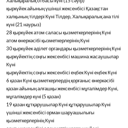
Халықаралық отбасы күні (15 сәуір)
қыркүйек айының үшінші жексенбісі Қазақстан
халқының тілдері Күні Тілдер, Халықаралық ана тілі
күні (21 наурыз)
28 қыркүйек атом саласы қызметкерлерінің Күні
атом өнеркәсібі қызметкерлерінің Күні
30 қыркүйек әділет органдары қызметкерлерінің Күні
қыркүйектің соңғы жексенбісі машина жасаушылар
Күні
қыркүйектің соңғы жексенбісі еңбек Күні еңбек Күні
6 қазан Күні қызметкерлердің қорғаныс өнеркәсібі
қазан айының алғашқы жексенбісі мұғалімдер Күні,
мұғалімдер күні (5 қазан)
19 қазан құтқарушылар Күні құтқарушылар Күні
үшінші жексенбісі орман шаруашылығы
қызметкерлерінің Күні