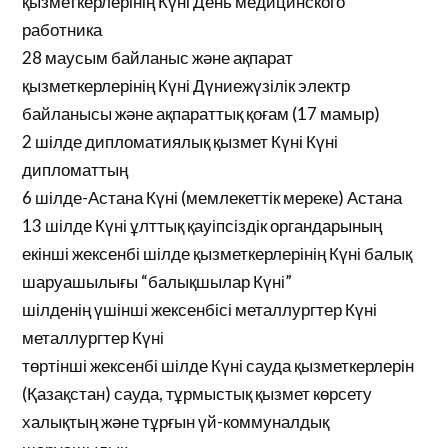
қызметкерлерінің Күні День медицинского
работника
28 маусым байланыс және ақпарат
қызметкерлерінің Күні Дүниежүзілік электр
байланысы және ақпараттық қоғам (17 мамыр)
2 шілде дипломатиялық қызмет Күні Күні
дипломаттың
6 шілде-Астана Күні (мемлекеттік мереке) Астана
13 шілде Күні ұлттық қауіпсіздік органдарының
екінші жексенбі шілде қызметкерлерінің Күні балық
шаруашылығы “балықшылар Күні”
шілденің үшінші жексенбісі металлургтер Күні
металлургтер Күні
төртінші жексенбі шілде Күні сауда қызметкерлерін
(Қазақстан) сауда, тұрмыстық қызмет көрсету
халықтың және тұрғын үй-коммуналдық