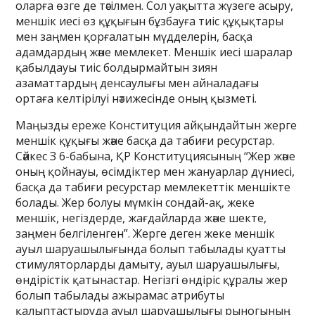
оларға өзге де тәсілмен. Сол уақытта жүзеге асыру,
меншік иесі өз құқығын бұзбауға тиіс құқықтары
мен заңмен қорғалатын мүдделерін, басқа
адамдардың және мемлекет. Меншік иесі шаралар
қабылдауы тиіс болдырмайтын зиян
азаматтардың денсаулығы мен айналадағы
ортаға келтірілуі нәтижесінде оның қызметі.
Маңызды ереже Конституция айқындайтын жерге
меншік құқығы және басқа да табиғи ресурстар.
Сәйкес З 6-бабына, ҚР Конституциясының “Жер және
оның қойнауы, өсімдіктер мен жануарлар дүниесі,
басқа да табиғи ресурстар мемлекеттік меншікте
болады. Жер болуы мүмкін сондай-ақ, жеке
меншік, негіздерде, жағдайларда және шекте,
заңмен белгіленген”. Жерге деген жеке меншік
ауыл шаруашылығында болып табылады қуатты
стимуляторларды дамыту, ауыл шаруашылығы,
өндірістік қатынастар. Негізгі өндіріс құралы жер
болып табылады ажырамас атрибуты
қалыптастыруда ауыл шаруашылығы рыногының