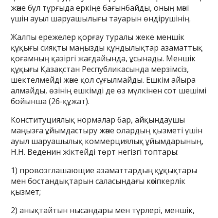
және бұл тұрғыда еркіңе бағынбайды, оның мәні
үшін ауыл шаруашылығы тауарын өндірушінің.
Жалпы ережелер қорғау туралы жеке меншік
құқығы сияқты маңызды құндылықтар азаматтық
қоғамның қазіргі жағдайында, ұсынады. Меншік
құқығы Қазақстан Республикасында мерзімсіз,
шектелмейді және қол сұғылмайды. Ешкім айыра
алмайды, өзінің ешкімді де өз мүлкінен сот шешімі
бойынша (26-құжат).
Конституциялық нормалар бар, айқындаушы
маңызға ұйымдастыру және олардың қызметі үшін
ауыл шаруашылық коммерциялық ұйымдарының,
Н.Н. Веденин жіктейді төрт негізгі топтары:
1) провозглашающие азаматтардың құқықтары
мен бостандықтарын саласындағы кәсіпкерлік
қызмет;
2) анықтайтын нысандары мен түрлері, меншік,