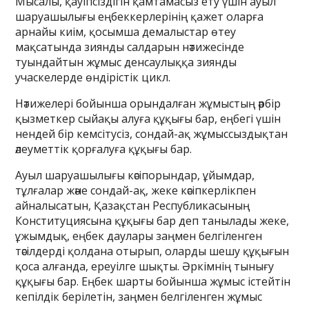
Мысалы, қауіпсіздігін қамтамасыз ету үшін ауыл
шаруашылығы еңбеккерлерінің қажет оларға
арнайы киім, қосымша демалыстар өтеу
мақсатында зиянды салдарын нәтижесінде
туындайтын жұмыс денсаулыққа зиянды
учаскелерде өндірістік цикл.
Нәтижелері бойынша орындалған жұмыстың әрбір
қызметкер сыйақы алуға құқығы бар, еңбегі үшін
нендей бір кемсітусіз, сондай-ақ жұмыссыздықтан
әлеуметтік қорғалуға құқығы бар.
Ауыл шаруашылығы кәсіпорындар, ұйымдар,
тұлғалар және сондай-ақ, жеке кәсіпкерлікпен
айналысатын, Қазақстан Республикасының
Конституциясына құқығы бар деп танылады жеке,
ұжымдық, еңбек даулары заңмен белгіленген
тәсілдерді қолдана отырып, оларды шешу құқығын
қоса алғанда, ереуілге шықты. Әркімнің тынығу
құқығы бар. Еңбек шарты бойынша жұмыс істейтін
кепілдік берілетін, заңмен белгіленген жұмыс