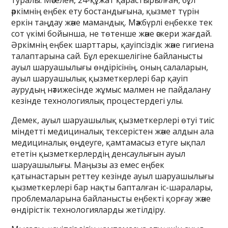
туралы. Мәселен, 24-құжат қарастырылған, бұл
әркімнің еңбек ету бостандығына, қызмет түрін
еркін таңдау және мамандық. Мәжбүрлі еңбекке тек
сот үкімі бойынша, не төтенше және әскери жағдай.
Әркімнің еңбек шарттары, қауіпсіздік және гигиена
талаптарына сай. Бұл ерекшелігіне байланысты
ауыл шаруашылығы өндірісінің, оның салаларын,
ауыл шаруашылық қызметкерлері бар қауіп
аурудың нәтижесінде жұмыс малмен не пайдалану
кезінде технологиялық процестердегі улы.
Демек, ауыл шаруашылық қызметкерлері өтуі тиіс
міндетті медициналық тексерістен және алдын ала
медициналық өңдеуге, қамтамасыз етуге ықпал
ететін қызметкерлердің денсаулығын ауыл
шаруашылығы. Маңызы аз емес еңбек
қатынастарын реттеу кезінде ауыл шаруашылығы
қызметкерлері бар нақты бапталған іс-шаралары,
проблемаларына байланысты еңбекті қорғау және
өндірістік технологияларды жетілдіру.