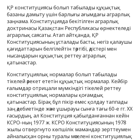
ҚР конституциясы болып табылады құқықтық
базаны дамыту үшін барлығы ағымдағы аграрлық
заңнама. Конституцияда бекітілген аграрлық
доктринасы Қазақстан Республикасы өрнектеледі
аграрлық саясаты. Атап айтқанда, ҚР
Конституциясының ұсталады басты, негіз қалаушы
қағидаттарын белгілейтін тәртібі, әдістері мен
нысандарын құқықтық реттеу аграрлық
қатынастар.
Конституциялық нормалар болып табылады
тікелей әрекет ететін құқықтық нормалар. Кейбір
ғалымдар отрицали мүмкіндігі тікелей реттеу
конституциялық нормалары қоғамдық
қатынастар. Бірақ бұл пікір емес қолдау таппады
заң әдебиетінде және ұшырауы сынға тағы 60-е гг. ХХ
ғасырдың, ал Конституция қабылданғаннан кейін
КСРО-ның 1977 ж. КСРО Конституциясының 1978
жылы отвергнуто көпшілік мамандар зерттеумен
айналысқан орны туралы мәселені конституциялық