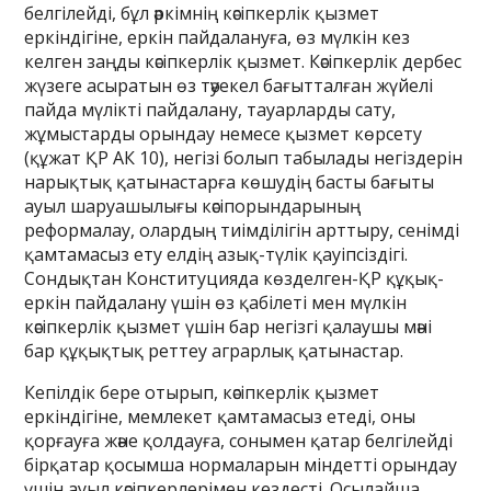
белгілейді, бұл әркімнің кәсіпкерлік қызмет
еркіндігіне, еркін пайдалануға, өз мүлкін кез
келген заңды кәсіпкерлік қызмет. Кәсіпкерлік дербес
жүзеге асыратын өз тәуекел бағытталған жүйелі
пайда мүлікті пайдалану, тауарларды сату,
жұмыстарды орындау немесе қызмет көрсету
(құжат ҚР АК 10), негізі болып табылады негіздерін
нарықтық қатынастарға көшудің басты бағыты
ауыл шаруашылығы кәсіпорындарының
реформалау, олардың тиімділігін арттыру, сенімді
қамтамасыз ету елдің азық-түлік қауіпсіздігі.
Сондықтан Конституцияда көзделген-ҚР құқық-
еркін пайдалану үшін өз қабілеті мен мүлкін
кәсіпкерлік қызмет үшін бар негізгі қалаушы мәні
бар құқықтық реттеу аграрлық қатынастар.
Кепілдік бере отырып, кәсіпкерлік қызмет
еркіндігіне, мемлекет қамтамасыз етеді, оны
қорғауға және қолдауға, сонымен қатар белгілейді
бірқатар қосымша нормаларын міндетті орындау
үшін ауыл кәсіпкерлерімен кездесті. Осылайша,