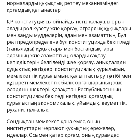
нормаларды құқықтық реттеу механизміндегі
қоғамдық қатынастар.
ҚР конституциясы ойнайды негіз қалаушы орын
алады рөл күзету және қорғау, аграрлық құқықтары
мен заңды мүдделерін, адам мен азаматтың. Бұл
рөл предопределена бұл конституцияда бекітіледі
(танылады) құқықтары мен бостандықтары
адамның және азаматтың, оларды сақтау
кепілдіктерін белгілейді және қорғау, анықталады
құқықтық негіздері конституциялық құрылысын,
мемлекеттік құрылымын, қалыптастыру тәртібі мен
құзыреті мемлекеттік билік органдарының және
олардың шектері. Қазақстан Республикасының
конституциясы бекітеді негіздері қоғамдық
құрылыстың экономикалық, ұйымдық, әлеуметтік,
рухани, тұлғалық.
Сондықтан мемлекет қана емес, оның
институттары черпают құқықтық ережелер,
идеялар. Осымен қатар қоғам, оның құрамдас