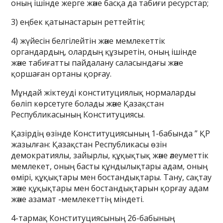
оның ішінде жерге және басқа да табиғи ресурстар;
3) еңбек қатынастарын реттейтін;
4) жүйесін белгілейтін және мемлекеттік
органдардың, олардың құзыретін, оның ішінде
және табиғатты пайдалану саласындағы және
қоршаған ортаны қорғау.
Мұндай жіктеуді конституциялық нормаларды
бөліп көрсетуге болады және Қазақстан
Республикасының Конституциясы.
Қазірдің өзінде Конституциясының 1-бабында ” ҚР
жазылған: Қазақстан Республикасы өзін
демократиялы, зайырлы, құқықтық және әлеуметтік
мемлекет, оның басты құндылықтары адам, оның
өмірі, құқықтары мен бостандықтары. Тану, сақтау
және құқықтары мен бостандықтарын қорғау адам
және азамат -мемлекеттің міндеті.
4-тармақ Конституциясының 26-бабының