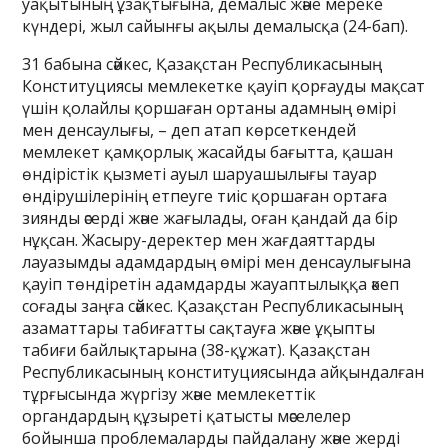
уақытының ұзақтығына, демалыс және мереке
күндері, жыл сайынғы ақылы демалысқа (24-бап).
31 бабына сәйкес, Қазақстан Республикасының
Конституциясы мемлекетке қауіп қорғауды мақсат
үшін қолайлы қоршаған ортаны адамның өмірі
мен денсаулығы, – деп атап көрсеткендей
мемлекет қамқорлық жасайды бағытта, қашан
өндірістік қызметі ауыл шаруашылығы тауар
өндірушілерінің етпеуге тиіс қоршаған ортаға
зиянды әсерді және жағылады, оған қандай да бір
нұқсан. Жасыру-деректер мен жағдаяттарды
лауазымды адамдардың өмірі мен денсаулығына
қауіп төндіретін адамдарды жауаптылыққа әкеп
соғады заңға сәйкес. Қазақстан Республикасының
азаматтары табиғатты сақтауға және ұқыпты
табиғи байлықтарына (38-құжат). Қазақстан
Республикасының конституциясында айқындалған
тұрғысында жүргізу және мемлекеттік
органдардың құзыреті қатысты мәселелер
бойынша проблемаларды пайдалану және жерді