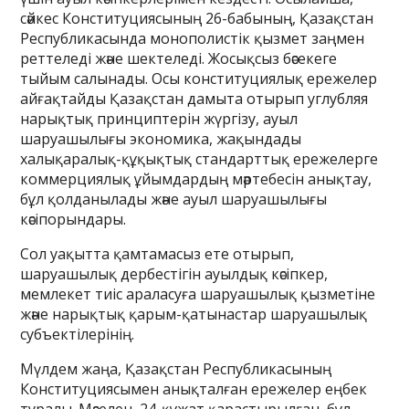
сәйкес Конституциясының 26-бабының, Қазақстан
Республикасында монополистік қызмет заңмен
реттеледі және шектеледі. Жосықсыз бәсекеге
тыйым салынады. Осы конституциялық ережелер
айғақтайды Қазақстан дамыта отырып углубляя
нарықтық принциптерін жүргізу, ауыл
шаруашылығы экономика, жақындады
халықаралық-құқықтық стандарттық ережелерге
коммерциялық ұйымдардың мәртебесін анықтау,
бұл қолданылады және ауыл шаруашылығы
кәсіпорындары.
Сол уақытта қамтамасыз ете отырып,
шаруашылық дербестігін ауылдық кәсіпкер,
мемлекет тиіс араласуға шаруашылық қызметіне
және нарықтық қарым-қатынастар шаруашылық
субъектілерінің.
Мүлдем жаңа, Қазақстан Республикасының
Конституциясымен анықталған ережелер еңбек