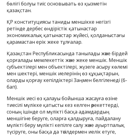
бөлігі болуы тиіс основывать өз қызметін
қазақстан.
ҚР конституциясы таниды меншікке негізгі
ретінде дербес өндірістік қатынастар
экономикалық қатынастар жүйесі, қолданыстағы
қарамастан ерік жеке тұлғалар.
Қазақстан Республикасында танылады және бірдей
қорғалады мемлекеттік және жеке меншік. Меншік
субъектілері мен объектілері, жүзеге асыру көлемі
мен шектері, меншік иелерінің өз құқықтарын,
оларды қорғау кепілдіктері Заңмен белгіленеді (6-
бап).
Меншік иесі өз қалауы бойынша жасауға өзіне
тиесілі мүлікке қатысты кез келген әрекеттерді,
соның ішінде ол мүлікті басқа адамдардың
меншігіне беруге, оларға қалдыруға, пайдалану
мүлікті беру мүлікті кепілге салу және ауыртпалық
түсіруге, оны басқа да тәсілдермен иелік етуге,