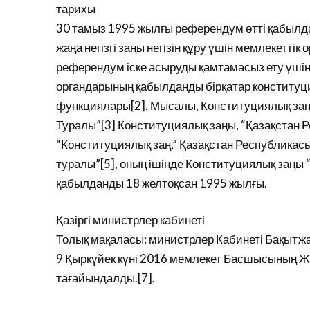
тарихы
30 тамыз 1995 жылғы референдум өтті қабылда
жаңа негізгі заңы негізін құру үшін мемлекеттік
референдум іске асыруды қамтамасыз ету үшін
органдарының қабылданды бірқатар конституция
функциялары[2]. Мысалы, Конституциялық заң
Туралы”[3] Конституциялық заңы, “Қазақстан 
“Конституциялық заң,” Қазақстан Республикас
туралы”[5], оның ішінде Конституциялық заңы 
қабылданды 18 желтоқсан 1995 жылғы.
Қазіргі министрлер кабинеті
Толық мақаласы: министрлер Кабинеті Бақытж
9 Қыркүйек күні 2016 мемлекет Басшысының 
тағайындалды.[7].