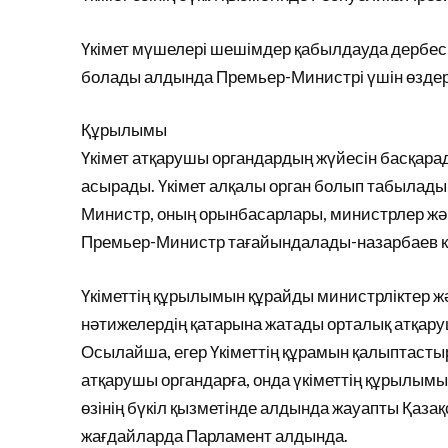
Үкімет мүшелері шешімдер қабылдауда дербес 
болады алдында Премьер-Министрі үшін өздер
Құрылымы
Үкімет атқарушы органдардың жүйесін басқара
асырады. Үкімет алқалы орган болып табылады
Министр, оның орынбасарлары, министрлер жән
Премьер-Министр тағайындалады-назарбаев келі
Үкіметтің құрылымын құрайды министрліктер жә
нәтижелердің қатарына жатады орталық атқаруш
Осылайша, егер Үкіметтің құрамын қалыптасты
атқарушы органдарға, онда үкіметтің құрылымы
өзінің бүкіл қызметінде алдында жауапты Қаза
жағдайларда Парламент алдында.