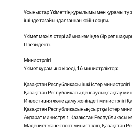
Ұсыныстар Үкіметтің құрылымы мен құрамы тур
ішінде тағайындалғаннан кейін соңғы.
Үкімет мәжілістері айына кемінде бір рет ша
Президенті.
Министрлігі
Үкімет құрамына кіреді, 16 министрліктер:
Қазақстан Республикасы ішкі істер министрлігі
Қазақстан Республикасы денсаулық сақтау мин
Инвестиция және даму жөніндегі министрлігі 
Қазақстан Республикасының сыртқы істер мини
Ақпарат министрлігі Қазақстан Республикасы кө
Мәдениет және спорт министрлігі, Қазақстан Р