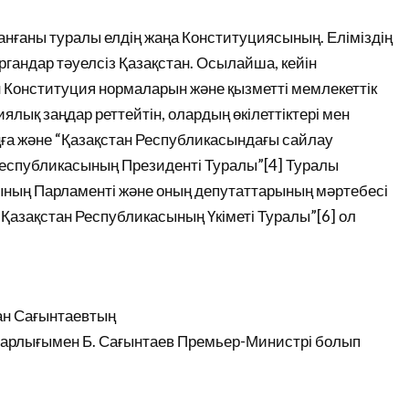
нғаны туралы елдің жаңа Конституциясының. Еліміздің
 органдар тәуелсіз Қазақстан. Осылайша, кейін
 Конституция нормаларын және қызметті мемлекеттік
лық заңдар реттейтін, олардың өкілеттіктері мен
ға және “Қазақстан Республикасындағы сайлау
Республикасының Президенті Туралы”[4] Туралы
ының Парламенті және оның депутаттарының мәртебесі
“Қазақстан Республикасының Үкіметі Туралы”[6] ол
ан Сағынтаевтың
Жарлығымен Б. Сағынтаев Премьер-Министрі болып