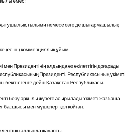
ұқылы емес:
 оқытушылық, ғылыми немесе өзге де шығармашылық
кеңесінің коммерциялық ұйым.
імі мен Президентінің алдында өз өкілеттігін доғарады
еспубликасының Президенті. Республикасының үкіметі
мы бекітілгенге дейін Қазақстан Республикасы.
енті беру арқылы жүзеге асырылады Үкіметі жазбаша
т басшысы мен мүшелері қол қойған.
зидентінің алдында жауапты.