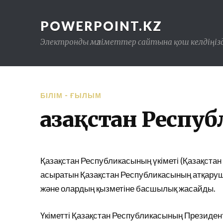
POWERPOINT.KZ
Электронды мәліметтер сайтына қош келдіңізд
БІЛІМ - ҒЫЛЫМ
Қазақстан Респу
Қазақстан Республикасының үкіметі (Қазақстан
асыратын Қазақстан Республикасының атқаруш
және олардың қызметіне басшылық жасайды.
Үкіметті Қазақстан Республикасының Президент