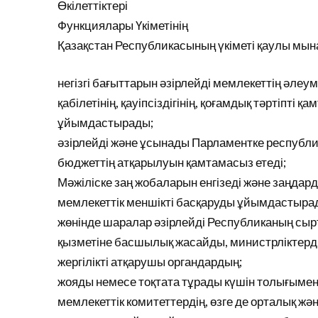
Өкілеттіктері
Функциялары Үкіметінің
Қазақстан Республикасының үкіметі қаулы мы
негізгі бағыттарын әзірлейді мемлекеттің әле
қабілетінің, қауіпсіздігінің, қоғамдық тәртіпті
ұйымдастырады;
әзірлейді және ұсынады Парламентке республи
бюджеттің атқарылуын қамтамасыз етеді;
Мәжіліске заң жобаларын енгізеді және заңдар
мемлекеттік меншікті басқаруды ұйымдастыра
жөнінде шаралар әзірлейді Республиканың сырт
қызметіне басшылық жасайды, министрліктердің
жергілікті атқарушы органдардың;
жояды немесе тоқтата тұрады күшін толығымен н
мемлекеттік комитеттердің, өзге де орталық жә