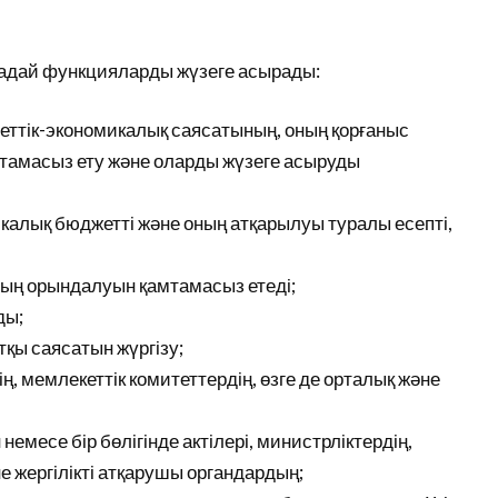
надай функцияларды жүзеге асырады:
уметтік-экономикалық саясатының, оның қорғаныс
 қамтамасыз ету және оларды жүзеге асыруды
калық бюджетті және оның атқарылуы туралы есепті,
дың орындалуын қамтамасыз етеді;
ды;
қы саясатын жүргізу;
, мемлекеттік комитеттердің, өзге де орталық және
емесе бір бөлігінде актілері, министрліктердің,
не жергілікті атқарушы органдардың;