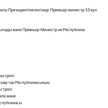
алы Президентіне енгізеді-Премьер-министр 10 күн
қырылады және Премьер-Министр не Республика
истрлігі
Қазақстан Республикасының
стрлігі
лік және
еспубликасы