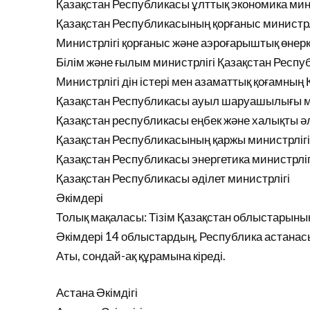
Қазақстан Республикасы ұлттық экономика мин
Қазақстан Республикасының қорғаныс министрл
Министрлігі қорғаныс және аэроғарыштық өнерк
Білім және ғылым министрлігі Қазақстан Респ
Министрлігі дін істері мен азаматтық қоғамны
Қазақстан Республикасы ауыл шаруашылығы м
Қазақстан республикасы еңбек және халықты әл
Қазақстан Республикасының қаржы министрлігі
Қазақстан Республикасы энергетика министрліг
Қазақстан Республикасы әділет министрлігі
Әкімдері
Толық мақаласы: Тізім Қазақстан облыстарының
Әкімдері 14 облыстардың, Республика астана
Аты, сондай-ақ құрамына кіреді.
Астана Әкімдігі