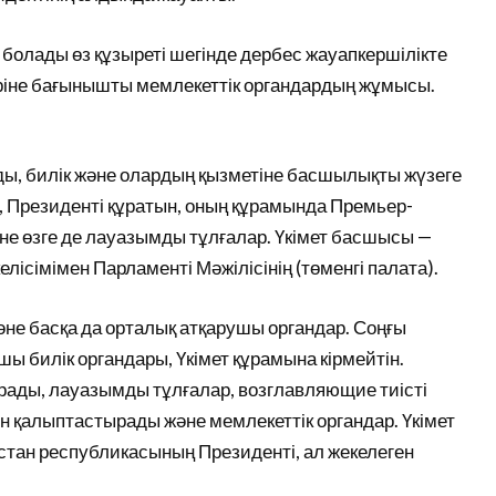
болады өз құзыреті шегінде дербес жауапкершілікте
іне бағынышты мемлекеттік органдардың жұмысы.
ды, билік және олардың қызметіне басшылықты жүзеге
, Президенті құратын, оның құрамында Премьер-
е өзге де лауазымды тұлғалар. Үкімет басшысы —
сімімен Парламенті Мәжілісінің (төменгі палата).
не басқа да орталық атқарушы органдар. Соңғы
ы билік органдары, Үкімет құрамына кірмейтін.
рады, лауазымды тұлғалар, возглавляющие тиісті
н қалыптастырады және мемлекеттік органдар. Үкімет
қстан республикасының Президенті, ал жекелеген