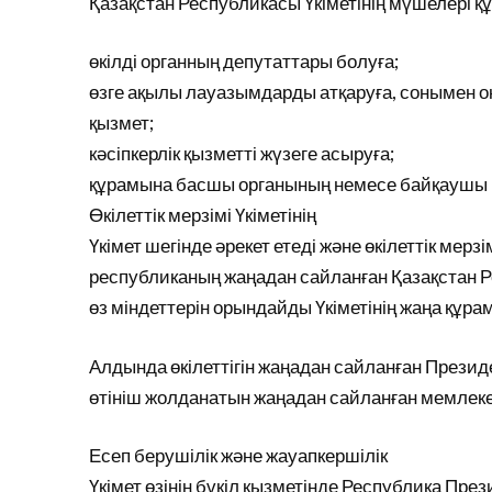
Қазақстан Республикасы Үкіметінің мүшелері қ
өкілді органның депутаттары болуға;
өзге ақылы лауазымдарды атқаруға, сонымен
қызмет;
кәсіпкерлік қызметті жүзеге асыруға;
құрамына басшы органының немесе байқаушы 
Өкілеттік мерзімі Үкіметінің
Үкімет шегінде әрекет етеді және өкілеттік мерз
республиканың жаңадан сайланған Қазақстан Р
өз міндеттерін орындайды Үкіметінің жаңа құра
Алдында өкілеттігін жаңадан сайланған Презид
өтініш жолданатын жаңадан сайланған мемлеке
Есеп берушілік және жауапкершілік
Үкімет өзінің бүкіл қызметінде Республика Пре