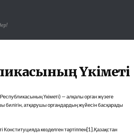
ер!
бликасының Үкіметі
 Республикасының Үкіметі) — алқалы орган жүзеге
ы билігін, атқарушы органдардың жүйесін басқарады
і Конституцияда көзделген тәртіппен[1].Қазақстан