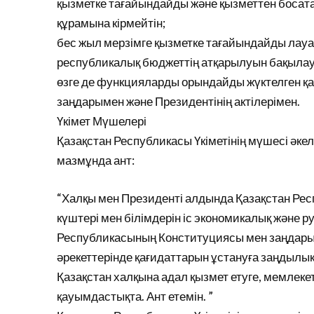
қызметке тағайындайды және қызметтен босат
құрамына кірмейтін;
бес жыл мерзімге қызметке тағайындайды лауаз
республикалық бюджеттің атқарылуын бақылау
өзге де функцияларды орындайды жүктелген қ
заңдарымен және Президентінің актілерімен.
Үкімет Мүшелері
Қазақстан Республикасы Үкіметінің мүшесі әке
мазмұнда ант:
“Халқы мен Президенті алдында Қазақстан Рес
күштері мен білімдерін іс экономикалық және
Республикасының Конституциясы мен заңдарын қ
әрекеттерінде қағидаттарын ұстануға заңдылық 
Қазақстан халқына адал қызмет етуге, мемлекетт
қауымдастықта. Ант етемін. ”