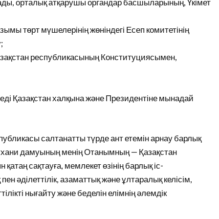
ады, орталық атқарушы органдар басшыларының, Үкімет
ымы төрт мүшелерінің жөніндегі Есеп комитетінің
;
азақстан республикасының Конституциясымен,
леді Қазақстан халқына және Президентіне мынадай
публикасы салтанатты түрде ант етемін арнау барлық
 рухани дамуының менің Отанымның — Қазақстан
атаң сақтауға, мемлекет өзінің барлық іс-
пен әділеттілік, азаматтық және ұлтаралық келісім,
ілікті нығайту және беделін елімнің әлемдік