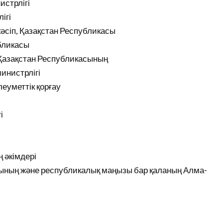
истрлігі
ігі
әсіп, Қазақстан Республикасы
убликасы
ң Қазақстан Республикасының
инистрлігі
еуметтік қорғау
і
 әкімдері
сының және республикалық маңызы бар қаланың Алма-