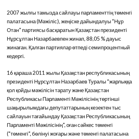
2007 жылғы тамызда сайлауы парламенттің төменгі
палатасына (Мәжіліс), жеңіске дайындалуы “Нұр
Отан” партиясы басқаратын Қазақстан президенті
Нұрсұлтан Назарбаевпен жинап, 88,05 % дауыс
жинаған. Қалған партиялар өтпеді семипроцентный
кедергі.
16 қараша 2011 жылы Қазақстан республикасының
президенті Нұрсұлтан Назарбаев Туралы “жарлыққа
қол қойды мәжілісін тарату және Қазақстан
Республикасы Парламенті Мәжілісінің төртінші
шақырылымдағы депутаттарының кезектен тыс
сайлауын тағайындау Қазақстан Республикасының
Парламенті Мәжілісінің”, оған сәйкес төменгі
(“төменгі”, бөлінуі жоғары және төменгі палатасына