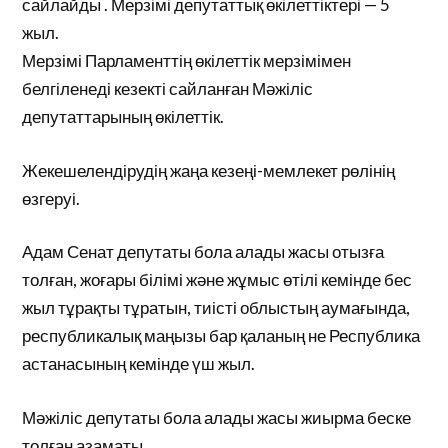
сайлайды . Мерзімі депутаттық өкілеттіктері — 5
жыл.
Мерзімі Парламенттің өкілеттік мерзімімен
белгіленеді кезекті сайланған Мәжіліс
депутаттарының өкілеттік.
Жекешелендірудің жаңа кезеңі-мемлекет рөлінің
өзгеруі.
Адам Сенат депутаты бола алады жасы отызға
толған, жоғары білімі және жұмыс өтілі кемінде бес
жыл тұрақты тұратын, тиісті облыстың аумағында,
республикалық маңызы бар қаланың не Республика
астанасының кемінде үш жыл.
Мәжіліс депутаты бола алады жасы жиырма беске
толған азаматы.