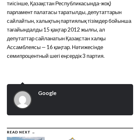
тиісінше, Қазақстан Республикасында-жоқ)
парламент палатасы таратылды, депутаттарын
сайлайтын, халықтың партиялық тізімдер бойынша
тағайындалды 15 қаңтар 2012 жылғы, ал
депутаттар сайланатын Қазақстан халқы
Ассамблеясы — 16 қаңтар. Нәтижесінде
семипроцентный шегі еңсердік 3 партия.
Google
READ NEXT →