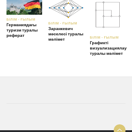
БІЛІМ - ҒЫЛЫМ
БІЛІМ - ҒЫЛЫМ
Германиядағы
Заранкевич
туризм туралы
мәселесі туралы
реферат
БІЛІМ - ҒЫЛЫМ
мәлімет
Графикті
визуализациялау
туралы мәлімет