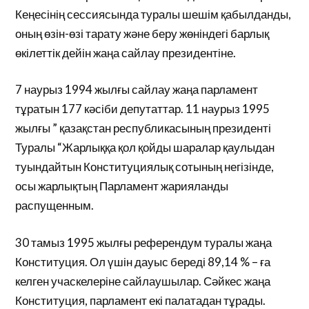
Кеңесінің сессиясында туралы шешім қабылданды,
оның өзін-өзі тарату және беру жөніндегі барлық
өкілеттік дейін жаңа сайлау президентіне.
7 наурыз 1994 жылғы сайлау жаңа парламент
тұратын 177 кәсіби депутаттар. 11 наурыз 1995
жылғы ” қазақстан республикасының президенті
Туралы “Жарлыққа қол қойды шаралар қаулыдан
туындайтын Конституциялық сотының негізінде,
осы жарлықтың Парламент жарияланды
распущенным.
30 тамыз 1995 жылғы референдум туралы жаңа
Конституция. Ол үшін дауыс береді 89,14 % – ға
келген учаскелеріне сайлаушылар. Сәйкес жаңа
Конституция, парламент екі палатадан тұрады.