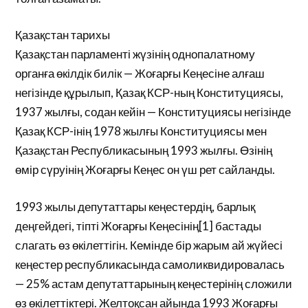
Қазақстан тарихы
Қазақстан парламенті жүзінің однопалатному
органға өкілдік билік — Жоғарғы Кеңесіне алғаш
негізінде құрылып, Қазақ КСР-ның Конституциясы,
1937 жылғы, содан кейін — Конституциясы негізінде
Қазақ КСР-інің 1978 жылғы Конституциясы мен
Қазақстан Республикасының 1993 жылғы. Өзінің
өмір сүруінің Жоғарғы Кеңес он үш рет сайланды.
1993 жылы депутаттары кеңестердің, барлық
деңгейдегі, тіпті Жоғарғы Кеңесінің[1] бастады
слагать өз өкілеттігін. Кемінде бір жарым ай жүйесі
кеңестер республикасында самоликвидировалась
— 25% астам депутаттарының кеңестерінің сложили
өз өкілеттіктері. Желтоқсан айында 1993 Жоғарғы