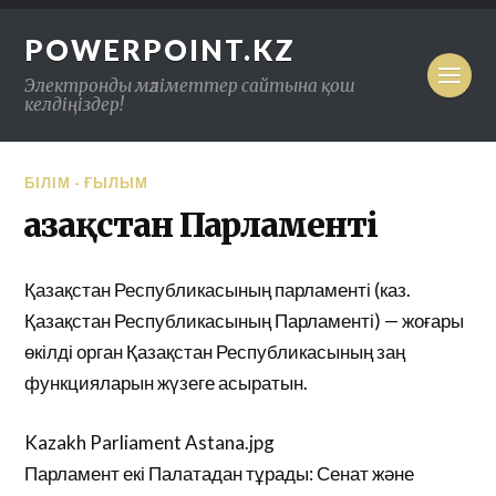
POWERPOINT.KZ
Электронды мәліметтер сайтына қош
келдіңіздер!
БІЛІМ - ҒЫЛЫМ
Қазақстан Парламенті
Қазақстан Республикасының парламенті (каз.
Қазақстан Республикасының Парламенті) — жоғары
өкілді орган Қазақстан Республикасының заң
функцияларын жүзеге асыратын.
Kazakh Parliament Astana.jpg
Парламент екі Палатадан тұрады: Сенат және