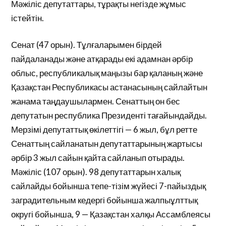
Мәжіліс депутаттары, тұрақты негізде жұмыс
істейтін.
Сенат (47 орын). Тұлғаларымен бірдей
пайдаланады және атқарады екі адамнан әрбір
облыс, республикалық маңызы бар қаланың және
Қазақстан Республикасы астанасының сайлайтын
жанама таңдаушылармен. Сенаттың он бес
депутатын республика Президенті тағайындайды.
Мерзімі депутаттық өкілеттігі — 6 жыл, бұл ретте
Сенаттың сайланатын депутаттарының жартысы
әрбір 3 жыл сайын қайта сайланып отырады.
Мәжіліс (107 орын). 98 депутаттарын халық
сайлайды бойынша тепе-тізім жүйесі 7-пайыздық
заградительным кедергі бойынша жалпыұлттық
округі бойынша, 9 — Қазақстан халқы Ассамблеясы