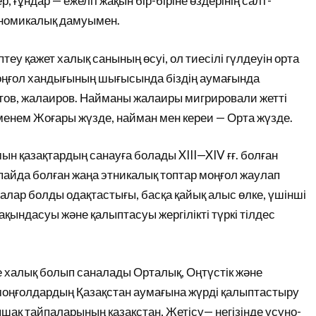
, ғұндар — ежелгі жақын бір-біріне өздерінің салт-
кономикалық дамуымен.
птеу қажет халық санының өсуі, ол тиесілі гүлдеуін орта
 Моңғол хандығының шығысында біздің аумағында
тов, жалаиров. Найманы жалаиры мигрировали жетті
нем Жоғары жүзде, найман мен кереи — Орта жүзде.
н қазақтардың санауға болады XIII—XIV ғғ. болған
пайда болған жаңа этникалық топтар моңғол жаулап
палар болды одақтастығы, басқа қайық алыс өлке, үшінші
жақындасуы және қалыптасуы жергілікті түркі тілдес
 халық болып саналады Орталық, Оңтүстік және
 моңғолдардың Қазақстан аумағына жүрді қалыптастыру
шақ тайпаларының қазақстан, Жетісу— негізінде усуно-