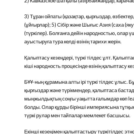
2) Кавказское шатқалы (әзірбайжандар, карача
3) Тұран ойпаты (қазақтар, қырғыздар, өзбектер
(ұйғырлар); 5) Сібір және Шығыс Азия (саха (яку
(түркілер). Болғанға дейін народностью, олар ү
ауыстыруға тура келді өзінің тарихи жерін.
Қалыптасу кезеңдері, түркі тілдес ұлт. Қалыпта
кіші народность процесінде өзінің қалыптасу 
БҰҰ-ның құрамына алты ірі түркі тілдес ұлыс. Бұ
қырғыздар және түрікмендер, қалыптаса бастад
мыңжылдықтың соңғы уақытта ғалымдар көп lean
болды. Олар құрды бірінші империясына тұтқын
түркі рулар мен тайпалар мемлекет басшысы.
Екінші кезеңімен қалыптастыру түркітілдес эт