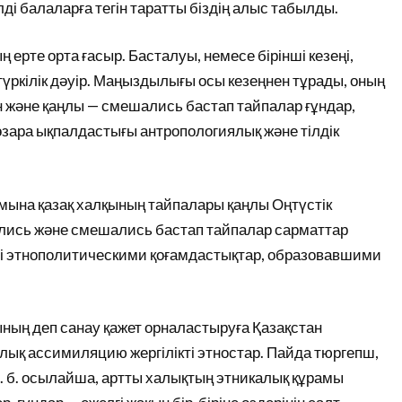
лді балаларға тегін таратты біздің алыс табылды.
ң ерте орта ғасыр. Басталуы, немесе бірінші кезеңі,
түркілік дәуір. Маңыздылығы осы кезеңнен тұрады, оның
н және қаңлы — смешались бастап тайпалар ғұндар,
зара ықпалдастығы антропологиялық және тілдік
рамына қазақ халқының тайпалары қаңлы Оңтүстік
зились және смешались бастап тайпалар сарматтар
ші этнополитическими қоғамдастықтар, образовавшими
ның деп санау қажет орналастыруға Қазақстан
лық ассимиляцию жергілікті этностар. Пайда тюргепш,
т. б. осылайша, артты халықтың этникалық құрамы