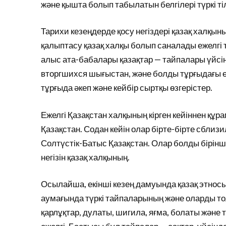
және қышта болып табылатын белгілері түркі ті
Тарихи кезеңдерде қосу негіздері қазақ халқыны
қалыптасу қазақ халқы болып саналады ежелгі 
алыс ата-бабалары қазақтар — тайпалары үйсі
вторгшихся шығыстан, және болды тұрғыдағы ө
тұрғыда әкеп және кейбір сыртқы өзгерістер.
Ежелгі Қазақстан халқының кірген кейіннен құ
Қазақстан. Содан кейін олар бірте-бірте сбли
Солтүстік-Батыс Қазақстан. Олар болды бірін
негізін қазақ халқының.
Осылайша, екінші кезең дамуында қазақ этносы
аумағында түркі тайпаларының және оларды то
қарлұқтар, дулаты, шигила, яғма, болаты және 