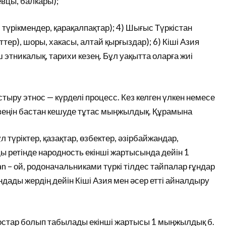
евцы, балкары);
, түрікмендер, қарақалпақтар); 4) Шығыс Түркістан
ттер), шоры, хакасы, алтай қырғыздар); 6) Кіші Азия
ш этникалық, тарихи кезең. Бұл уақытта оларға жиі
стыру этнос — күрделі процесс. Кез келген үлкен немесе
кезеңін бастан кешуде тұтас мыңжылдық. Құрамына
л түріктер, қазақтар, өзбектер, әзірбайжандар,
ы ретінде народность екінші жартысында дейін 1
 – ой, родоначальниками түркі тілдес тайпалар ғұндар
дады жердің дейін Кіші Азия мен әсер етті айналдыру
ностар болып табылады екінші жартысы 1 мыңжылдық б.