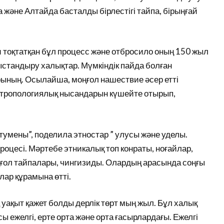
және Алтайда басталды бірлестігі тайпа, бірыңғай
 тоқтатқан бұл процесс және отбросило оның 150 жыл
ныстандыру халықтар. Мүмкіндік пайда болған
рының. Осылайша, моңғол нашествие әсер етті
антропологиялық нысандарын күшейте отырып,
тумены”, поделила этностар ” улусы және уделы.
цесі. Мәртебе этникалық топ конраты, ноғайлар,
ғол тайпалары, чингизиды. Олардың арасында соңғы
лар құрамына өтті.
 уақыт қажет болды дерлік төрт мың жыл. Бұл халық
ы ежелгі, ерте орта және орта ғасырлардағы. Ежелгі