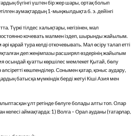
ардың бүгінгі үштен бір жер шары, ортақ болып
тілген аумақтардың 1-мыңжылдықта б. э. дейінгі
та. Түркі тілдес халықтары, негізінен, мал
постоянно кочевать малмен іздеп, шырынды жайылым.
і қарай тура келді откочевывать. Мал өсіру талап етті
яқталған деп жеңімпазы расширял өздерінің жайылым
ия осындай қуатты көршілес мемлекет Қытай, бөлу
әлсіретті көшпенділер. Сонымен қатар, қоныс аудару,
ардың батысқа мүмкіндік берді жетуі Кіші Азия мен
қалыптасқан ұлт ретінде бөлуге болады алты топ. Олар
н келесі аймақтарда: 1) Волга – Орал ауданы (татарлар,