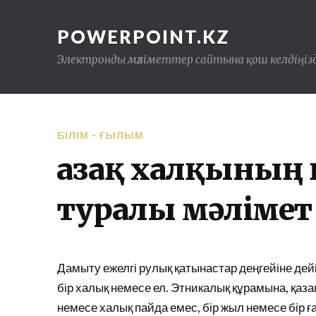
POWERPOINT.KZ
Электронды мәліметтер сайтына қош келдіңізд
БІЛІМ - ҒЫЛЫМ
Қазақ халқының
туралы мәлімет
Дамыту ежелгі рулық қатынастар деңгейіне дейін
бір халық немесе ел. Этникалық құрамына, қазақ
немесе халық пайда емес, бір жыл немесе бір ғ