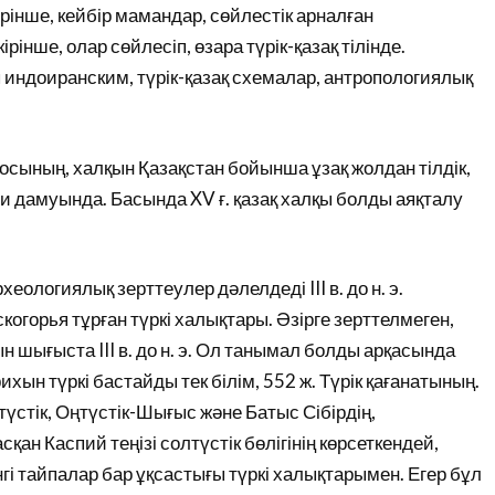
рінше, кейбір мамандар, сөйлестік арналған
рінше, олар сөйлесіп, өзара түрік-қазақ тілінде.
индоиранским, түрік-қазақ схемалар, антропологиялық
сының, халқын Қазақстан бойынша ұзақ жолдан тілдік,
и дамуында. Басында XV ғ. қазақ халқы болды аяқталу
еологиялық зерттеулер дәлелдеді III в. до н. э.
скогорья тұрған түркі халықтары. Әзірге зерттелмеген,
н шығыста III в. до н. э. Ол танымал болды арқасында
хын түркі бастайды тек білім, 552 ж. Түрік қағанатының.
үстік, Оңтүстік-Шығыс және Батыс Сібірдің,
н Каспий теңізі солтүстік бөлігінің көрсеткендей,
гі тайпалар бар ұқсастығы түркі халықтарымен. Егер бұл