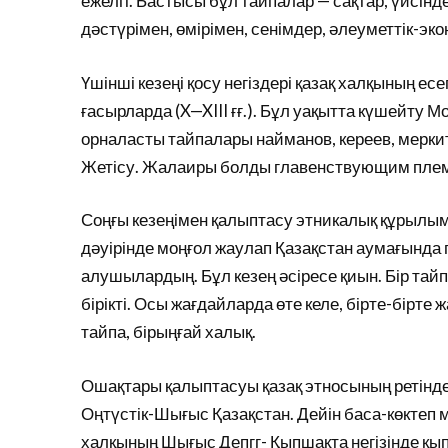
ежелгі. Бастысы бұл тайпалар — сақтар, үйсіндер
дәстүрімен, өмірімен, сенімдер, әлеуметтік-э
Үшінші кезеңі қосу негіздері қазақ халқының есе
ғасырларда (X—XIII ғғ.). Бұл уақытта күшейту
орналасты тайпалары найманов, кереев, мерки
Жетісу. Жалаиры болды главенствующим племе
Соңғы кезеңімен қалыптасу этникалық құрылымы
дәуірінде моңғол жаулап Қазақстан аумағында 
алушылардың. Бұл кезең әсіресе қиын. Бір тай
бірікті. Осы жағдайларда өте келе, бірте-бірте 
тайпа, бірыңғай халық.
Ошақтары қалыптасуы қазақ этносының ретінде
Оңтүстік-Шығыс Қазақстан. Дейін баса-көктеп
халқының Шығыс Депгг- Қыпшақта негізінде қып