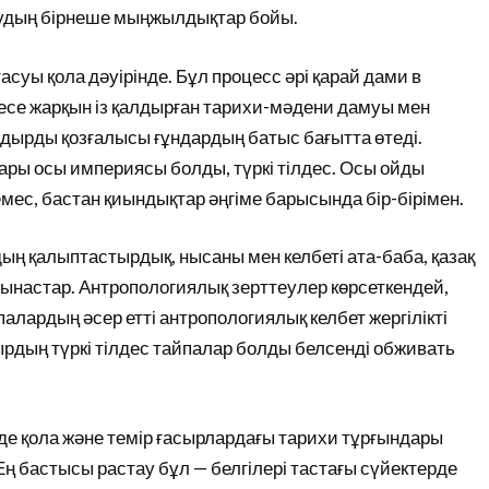
рудың бірнеше мыңжылдықтар бойы.
суы қола дәуірінде. Бұл процесс әрі қарай дами в
іресе жарқын із қалдырған тарихи-мәдени дамуы мен
дырды қозғалысы ғұндардың батыс бағытта өтеді.
ры осы империясы болды, түркі тілдес. Осы ойды
 емес, бастан қиындықтар әңгіме барысында бір-бірімен.
ң қалыптастырдық, нысаны мен келбеті ата-баба, қазақ
ынастар. Антропологиялық зерттеулер көрсеткендей,
алардың әсер етті антропологиялық келбет жергілікті
ырдың түркі тілдес тайпалар болды белсенді обживать
інде қола және темір ғасырлардағы тарихи тұрғындары
. Ең бастысы растау бұл — белгілері тастағы сүйектерде