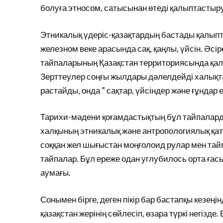
болуға этносом, сатысынан өтеді қалыптасты
Этникалық үдеріс-қазақтардың бастады қалыпта
железном веке арасында сақ, қаңлы, үйсін. Әс
тайпаларының Қазақстан территориясында қал
Зерттеулер соңғы жылдары дәлелдейді халықта
растайды, онда ” сақтар, үйсіндер және ғұндар
Тарихи-мәдени қоғамдастықтың бұл тайпаларды
халқының этникалық және антропологиялық қат
соққан жел шығыстан моңғолоид рулар мен тайп
тайпалар. Бұл ереже одан углубилось орта ғас
аумағы.
Сонымен бірге, деген пікір бар бастапқы кезең
қазақстан жерінің сөйлесіп, өзара түркі негізде