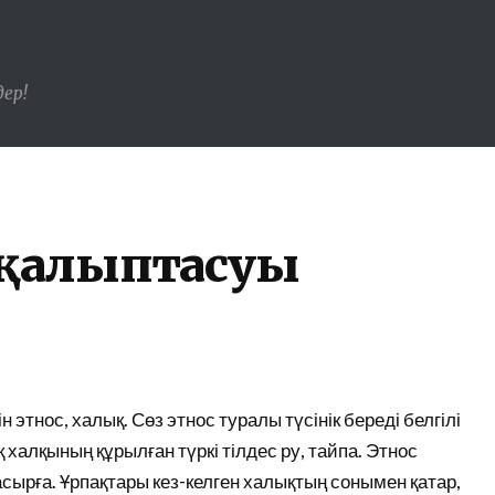
ер!
 қалыптасуы
 этнос, халық. Сөз этнос туралы түсінік береді белгілі
 халқының құрылған түркі тілдес ру, тайпа. Этнос
асырға. Ұрпақтары кез-келген халықтың сонымен қатар,