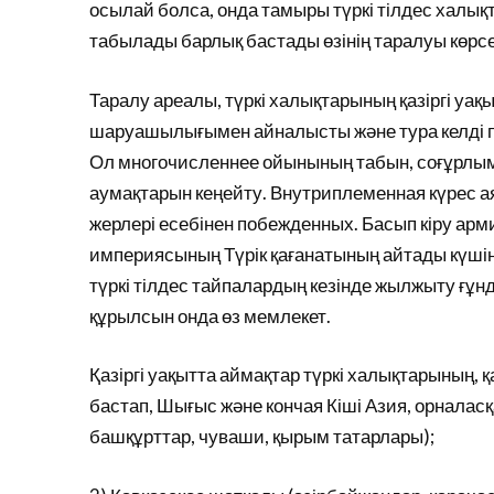
осылай болса, онда тамыры түркі тілдес халықт
табылады барлық бастады өзінің таралуы көрсе
Таралу ареалы, түркі халықтарының қазіргі уақыт
шаруашылығымен айналысты және тура келді 
Ол многочисленнее ойынының табын, соғұрлым әр
аумақтарын кеңейту. Внутриплеменная күрес а
жерлері есебінен побежденных. Басып кіру арм
империясының Түрік қағанатының айтады күшін 
түркі тілдес тайпалардың кезінде жылжыту ғұнд
құрылсын онда өз мемлекет.
Қазіргі уақытта аймақтар түркі халықтарының, 
бастап, Шығыс және кончая Кіші Азия, орналасқа
башқұрттар, чуваши, қырым татарлары);