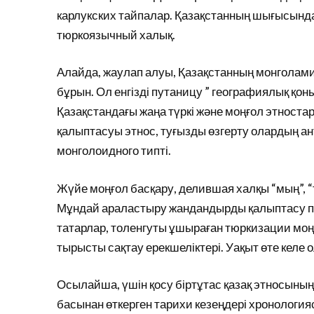
карлукских тайпалар. Қазақстанның шығысында 
тюркоязычный халық.
Алайда, жаулап алуы, Қазақстанның монголами
бұрын. Ол енгізді путаницу ” географиялық қо
Қазақстандағы жаңа түркі және моңғол этноста
қалыптасуы этнос, туғызды өзгерту олардың 
монголоидного типті.
Жүйе моңғол басқару, делившая халқы “мың”, “
Мұндай араластыру жандандырды қалыптасу про
татарлар, толенгуты ұшыраған тюркизации моң
тырысты сақтау ерекшеліктері. Уақыт өте келе о
Осылайша, үшін қосу біртұтас қазақ этносының
басынан өткерген тарихи кезеңдері хронологияс