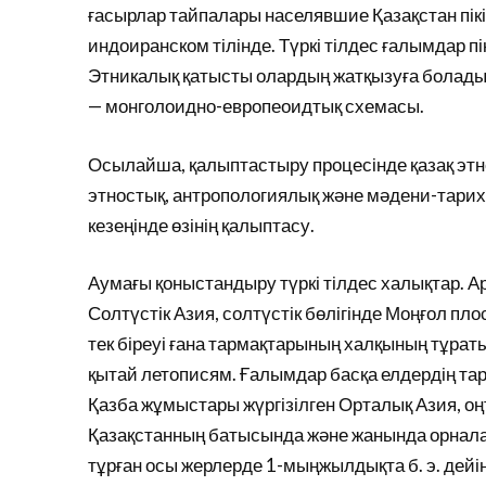
ғасырлар тайпалары населявшие Қазақстан пікі
индоиранском тілінде. Түркі тілдес ғалымдар пікі
Этникалық қатысты олардың жатқызуға болады 
— монголоидно-европеоидтық схемасы.
Осылайша, қалыптастыру процесінде қазақ этно
этностық, антропологиялық және мәдени-тарих
кезеңінде өзінің қалыптасу.
Аумағы қоныстандыру түркі тілдес халықтар. Арх
Солтүстік Азия, солтүстік бөлігінде Моңғол пло
тек біреуі ғана тармақтарының халқының тұраты
қытай летописям. Ғалымдар басқа елдердің тари
Қазба жұмыстары жүргізілген Орталық Азия, оңт
Қазақстанның батысында және жанында орналасқа
тұрған осы жерлерде 1-мыңжылдықта б. э. дейін