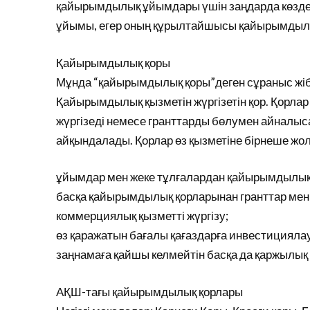
қайырымдылық ұйымдары үшін заңдарда көзде
ұйымы, егер оның құрылтайшысы қайырымдылы
Қайырымдылық қоры
Мұнда “қайырымдылық қоры”деген сұраныс жібе
Қайырымдылық қызметін жүргізетін қор. Қорлар
жүргізеді немесе гранттарды бөлумен айналыс
айқындалады. Қорлар өз қызметіне бірнеше жо
ұйымдар мен жеке тұлғалардан қайырымдылық
басқа қайырымдылық қорларынан гранттар мен
коммерциялық қызметті жүргізу;
өз қаражатын бағалы қағаздарға инвестициялау, 
заңнамаға қайшы келмейтін басқа да қаржылық қ
АҚШ-тағы қайырымдылық қорлары