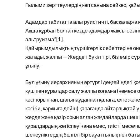
Ғылыми зерттеулердің көп санына сәйкес, қайы
Адамдар табиғатта альтруистичті, басқаларға к
Ақша құрбан болған кезде адамдар жақсы сезін
альтруизма”[1].
Қайырымдылықтың түршігерлік себептеріне он
жатады, жалпы — Жердегі бүкіл тірі, біз өмір сү
ұғыну.
Бұл ұғыну иерархияның әртүрлі деңгейіндегі 
күш пен құралдар салу жалпы қоғамға (немесе он
кәсіпорыннан, шағынауданнан қалаға, елге және т
кәсіби, қаржыға дейін) қарағанда айтарлықтай ү
жерде және қазір орын алған жағдайларда шеші
құралдардың жетіспеуі ғана емес, тиісті мәселе
шенеуніктердің белгілі бір сауаттылық пен бат