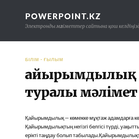
POWERPOINT.KZ
Электронды мәліметтер сайтына қош келдіңізд
БІЛІМ - ҒЫЛЫМ
Қайырымдылық 
туралы мәлімет
Қайырымдылық — көмекке мұқтаж адамдарға көме
Қайырымдылықтың негізгі белгісі түрді, уақытт
ерікті таңдау болып табылады.Қайырымдылықт