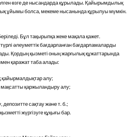
лген өзге де нысандарда құрылады. Қайырымдылық
қ ұйымы болса, мекеме нысанында құрылуы мүмкін.
ріледі. Бұл тақырыпқа жеке мақала қажет.
 түрлі әлеуметтік бағдарланған бағдарламаларды
ады. Қордың қызметі оның жарғылық құжаттарында
лмен қаражат таба алады:
 қайырмалдықтар алу;
 мақсатты қаржыландыру алу;
депозитте сақтау және т. б.;
ызметті жүргізуге құқығы бар.