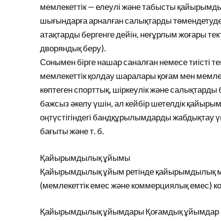
мемлекеттік — елеулі және табысты қайырымды
шығындарға арналған салықтарды төмендетуден 
атақтарды бергенге дейін, неғұрлым жоғары тек
дворяндық беру).
Сонымен бірге нашар саналған немесе тиісті 
мемлекеттік қолдау шаралары қоғам мен мемле
көптеген спорттық, шіркеулік және салықтарды б
бажсыз әкелу үшін, ал кейбір шетелдік қайы
оңтүстігіндегі бандқұрылымдарды жабдықтау үш
бағыты және т. б.
Қайырымдылық ұйымы
Қайырымдылық ұйым ретінде қайырымдылық мақ
(мемлекеттік емес және коммерциялық емес) 
Қайырымдылық ұйымдары Қоғамдық ұйымдар (бі