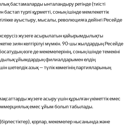
лық бастамаларды ынталандыру ретінде (тиісті
бастап түрлі құрметті, соның ішінде мемлекеттік
тілікке ауыстыру, мысалы, революцияға дейінгі Ресейде
тексерусіз жүзеге асырылатын қайырымдылықты
кетке зиян келтірілуі мүмкін. 90-шы жылдардың Ресейде
осатудың өзге де мекемелерінің, соның ішінде темекіні
рымдылық ұйымдардың филиалдарымен елдің
ін шетелдік азық — түлік көмегінің партияларының
саттарды жүзеге асыру үшін құрылған үкіметтік емес
коммерциялық емес ұйым болып табылады.
рлестіктер), қорлар, мекемелер нысанында және