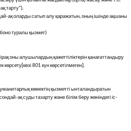
ақ тарту”).
ндай-ақ оларды сатып алу қаражатын, оның ішінде ақшаны
боно туралы қызмет)
ірақ оны алушылардың қажеттіліктерін қанағаттандыру
 көрсету[көзі 801 күн көрсетілмеген].
.. Гуманитарлық көмектің қызметті ынталандыратын
ондай-ақ суды тазарту және білім беру жөніндегі іс-