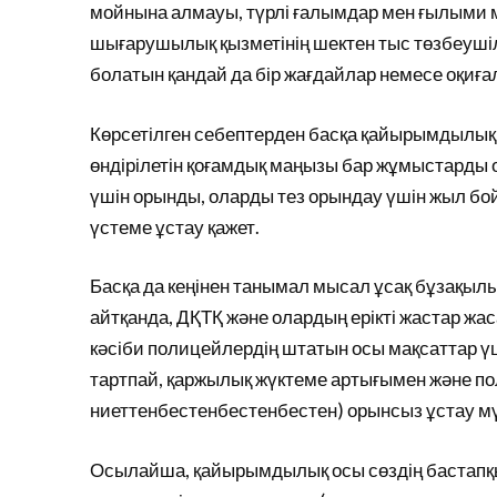
мойнына алмауы, түрлі ғалымдар мен ғылыми 
шығарушылық қызметінің шектен тыс төзбеушілі
болатын қандай да бір жағдайлар немесе оқиғал
Көрсетілген себептерден басқа қайырымдылық 
өндірілетін қоғамдық маңызы бар жұмыстарды о
үшін орынды, оларды тез орындау үшін жыл б
үстеме ұстау қажет.
Басқа да кеңінен танымал мысал ұсақ бұзақылы
айтқанда, ДҚТҚ және олардың ерікті жастар жас
кәсіби полицейлердің штатын осы мақсаттар үшін
тартпай, қаржылық жүктеме артығымен және по
ниеттенбестенбестенбестен) орынсыз ұстау мү
Осылайша, қайырымдылық осы сөздің бастапқы