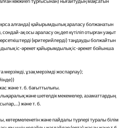
далған көкжиегі тұрғысынан) нығайтудың мақсатын
і қоса алғанда) қайырымдылық араласу болжанатын
сондай-ақ осы араласу оң деп күтіліп отырған уақыт
көрсеткіштерді (критерийлерді) таңдауды болжайтын
дылық іс-әрекет қайырымдылық іс-әрекет бойынша
а мерзімді, ұзақ мерзімді жоспарлау);
йінде))
жас және т. б. бағыттылығы.
халықаралық және шетелдік мекемелер, азаматтардың
ылар,…) және т. б.
ы, көтермеленетін және пайдалы түрлері туралы білім
е асыру үшін қолайлы жағдайлар (орта) жасау және т.б.