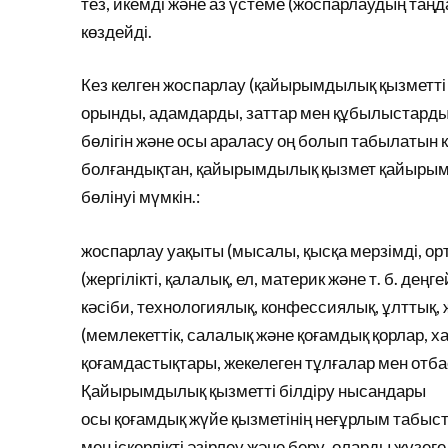
тез, икемді және аз үстеме (жоспарлаудың таң
көздейді.
Кез келген жоспарлау (қайырымдылық қызметт
орынды, адамдарды, заттар мен құбылыстарды, 
бөлігін және осы араласу оң болып табылатын 
болғандықтан, қайырымдылық қызмет қайырым
бөлінуі мүмкін.:
жоспарлау уақыты (мысалы, қысқа мерзімді, орт
(жергілікті, қалалық, ел, материк және т. б. деңге
кәсіби, технологиялық, конфессиялық, ұлттық, 
(мемлекеттік, салалық және қоғамдық қорлар, 
қоғамдастықтары, жекелеген тұлғалар мен отбас
Қайырымдылық қызметті білдіру нысандары
осы қоғамдық жүйе қызметінің неғұрлым табыст
мен іскерлікті әзірлеу және беру, оларды жүзег