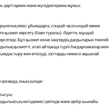
н, қарттармен және мүгедектермен жұмыс.
рциялық емес ұйымдарға, сондай-ақ осындай көмек
е қызмет көрсету (баво туралы). Әдетте, мұндай
көрсетеді. Бұл қызмет өзіне заңгердің дағдыларын тікелей
ылық қызметті, атап айтқанда түрлі бағдарламалар мен
мдастыру мен өткізуді, заттарды немесе ақшалай
қоғамда, оның ішінде:
атысуы;
ымдылықтың негіздемесі ретінде және әрбір шынайы