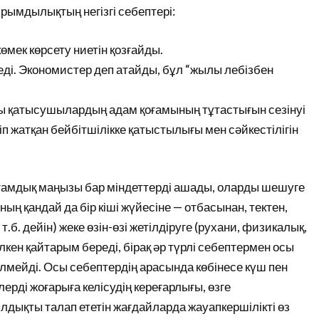
рымдылықтың негізгі себептері:
өмек көрсету ниетін қозғайды.
еді. Экономистер деп атайды, бұл “жылы лебізбен
ы қатысушылардың адам қоғамының тұтастығын сезінуі
ріп жатқан бейбітшілікке қатыстылығы мен сәйкестілігін
қоғамдық маңызы бар міндеттерді ашады, оларды шешуге
ың қандай да бір кіші жүйесіне — отбасынан, тектен,
.б. дейін) жеке өзін-өзі жетілдіруге (рухани, физикалық,
лкен қайтарым береді, бірақ әр түрлі себептермен осы
лмейді. Осы себептердің арасында көбінесе күш пен
лерді жоғарыға келісудің кереғарлығы, өзге
ылдықты талап ететін жағдайларда жауапкершілікті өз