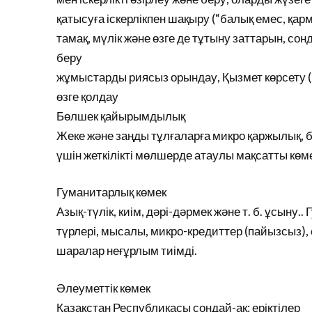
қатысуға іскерлікпен шақыру (“балық емес, қарм
тамақ, мүлік және өзге де тұтыну заттарын, со
беру
жұмыстарды риясыз орындау, Қызмет көрсету (
өзге қолдау
Бөлшек қайырымдылық
Жеке және заңды тұлғаларға микро қаржылық, б
үшін жеткілікті мөлшерде атаулы мақсатты көмек
Гуманитарлық көмек
Азық-түлік, киім, дәрі-дәрмек және т. б. ұсыну
түрлері, мысалы, микро-кредиттер (пайызсыз), с
шаралар неғұрлым тиімді.
Әлеуметтік көмек
Қазақстан Республикасы сондай-ақ: еріктілер