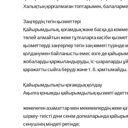
Халықтың қорғалмаған топтарымен, балаларме
Заңгердің тегін қызметтері
Қайырымдылық, қоғамдық және басқа да комме
төлей алмайтын жеке тұлғаларға кәсіби қызметт
қызметтерді заңгерлер тегін заң көмегі түрінде 
қолданумен байланысты емес өзге де қайырымд
жобаларды қаржыландыруды, іс-шараларды ұйы
қаражатты сыйға беруді және т. б. қамтымайды.
Қайырымдылықты қоғамдық қолдау
Ақылға қонымды қайырымдылық қызметі әдетте 
жекелеген азаматтар мен мекемелердің жеке қ
шіркеу-тиісті діни сенім догмаларында қайыр
сенушінің міндеті ретінде;