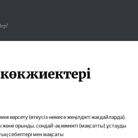
ер!
көкжиектері
к көрсету (өтеусіз немесе жеңілдікті жағдайларда).
ы және орынды, сондай-ақ көмекті (мақсатты) ұстауды
ың себептері мен мақсаты