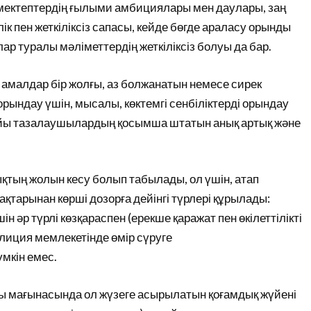
мектептердің ғылыми амбициялары мен даулары, заң
к пен жеткіліксіз сапасы, кейде бөгде араласу орынды
ар туралы мәліметтердің жеткіліксіз болуы да бар.
амалдар бір жолғы, аз болжанатын немесе сирек
рындау үшін, мысалы, көктемгі сенбіліктерді орындау
ойы тазалаушылардың қосымша штатын анық артық және
қтың жолын кесу болып табылады, ол үшін, атап
ақтарынан көрші дозорға дейінгі түрлері құрылады:
 әр түрлі көзқараспен (ерекше қаражат пен өкілеттілікті
лиция мемлекетінде өмір сүруге
мкін емес.
 мағынасында ол жүзеге асырылатын қоғамдық жүйені