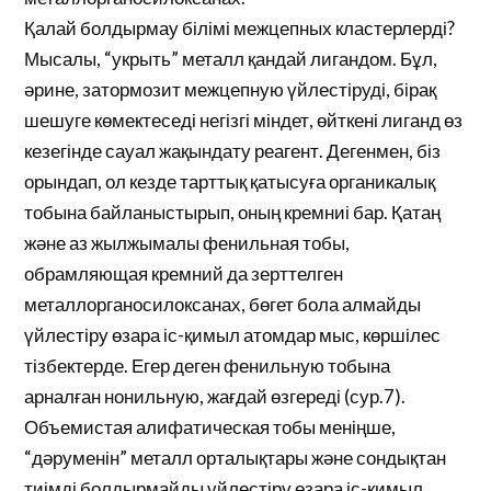
Қалай болдырмау білімі межцепных кластерлерді?
Мысалы, “укрыть” металл қандай лигандом. Бұл,
әрине, затормозит межцепную үйлестіруді, бірақ
шешуге көмектеседі негізгі міндет, өйткені лиганд өз
кезегінде сауал жақындату реагент. Дегенмен, біз
орындап, ол кезде тарттық қатысуға органикалық
тобына байланыстырып, оның кремниі бар. Қатаң
жəне аз жылжымалы фенильная тобы,
обрамляющая кремний да зерттелген
металлорганосилоксанах, бөгет бола алмайды
үйлестіру өзара іс-қимыл атомдар мыс, көршілес
тізбектерде. Егер деген фенильную тобына
арналған нонильную, жағдай өзгереді (сур.7).
Объемистая алифатическая тобы меніңше,
“дәруменін” металл орталықтары және сондықтан
тиімді болдырмайды үйлестіру өзара іс-қимыл