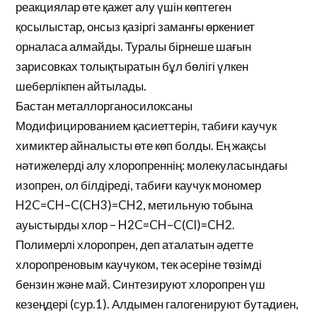
реакциялар өте қажет алу үшін көптеген
қосылыстар, онсыз қазіргі заманғы өркениет
орналаса алмайды. Туралы бірнеше шағын
зарисовках толықтыратын бұл бөлігі үлкен
шеберлікпен айтылады.
Бастан металлорганосилоксаны
Модифицированием қасиеттерін, табиғи каучук
химиктер айналысты өте көп болды. Ең жақсы
нәтижелерді алу хлоропреннің: молекуласындағы
изопрен, ол білдіреді, табиғи каучук мономер
H2C=CH–C(CH3)=CH2, метильную тобына
ауыстырды хлор – H2C=CH–C(Cl)=CH2.
Полимерлі хлоропрен, деп аталатын әдетте
хлоропреновым каучуком, тек әсеріне төзімді
бензин және май. Синтезируют хлоропрен үш
кезеңдері (сур.1). Алдымен галогенируют бутадиен,