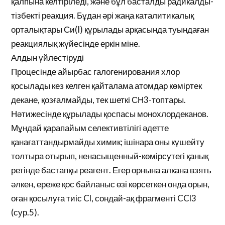
қалпына келтіріледі, және бұл басталды радикалды-
тізбекті реакция. Бұдан әрі жаңа каталитикалық
орталықтары Си(I) құрылады арқасында туындаған
реакциялық жүйесінде еркін міне.
Алдын үйлестіруді
Процесінде айырбас галогенирования хлор
қосылады кез келген қайталама атомдар көміртек
декане, қозғалмайды, тек шеткі СН3-топтары.
Нәтижесінде құрылады қоспасы монохлордеканов.
Мұндай қарапайым селективтілігі әдетте
қанағаттандырмайды химик; ішінара оны күшейту
толтыра отырып, ненасыщенный-көмірсутегі қанық
ретінде бастапқы реагент. Егер орнына алкана взять
әлкен, ереже қос байланыс өзі көрсеткен онда орын,
оған қосылуға тиіс Cl, сондай-ақ фрагменті CCl3
(сур.5).