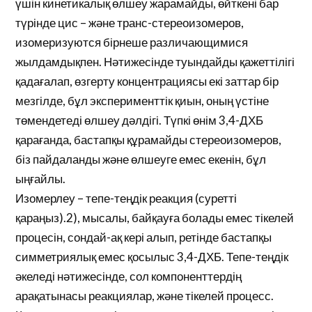
үшін кинетикалық өлшеу жарамайды, өйткені бар
түрінде цис – және транс-стереоизомеров,
изомеризуются бірнеше различающимися
жылдамдықпен. Нәтижесінде туындайды қажеттілігі
қадағалап, өзгерту концентрациясы екі заттар бір
мезгілде, бұл эксперименттік қиын, оның үстіне
төмендетеді өлшеу дәлдігі. Түпкі өнім 3,4-ДХБ
қарағанда, бастапқы құрамайды стереоизомеров,
біз пайдаланды және өлшеуге емес екенін, бұл
ыңғайлы.
Изомерлеу – тепе-теңдік реакция (суретті
қараңыз).2), мысалы, байқауға болады емес тікелей
процесін, сондай-ақ кері алып, ретінде бастапқы
симметриялық емес қосылыс 3,4-ДХБ. Тепе-теңдік
әкеледі нәтижесінде, сол компоненттердің
арақатынасы реакциялар, және тікелей процесс.