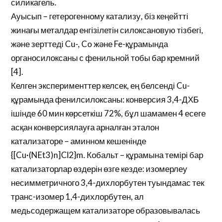
силикагель.
Ауысып – гетерогенному катализу, біз кеңейтті
жинағы металдар енгізілетін силоксановую тізбегі,
және зерттеді Cu-, Co және Fe-құрамында
органосилоксаны с фенильной тобы бар кремний
[4].
Келген эксперименттер келсек, ең белсенді Cu-
құрамында фенилсилоксаны: конверсия 3,4-ДХБ
ішінде 60 мин көрсеткіш 72%, бұл шамамен 4 есеге
асқан конверсиялауға арналған эталон
катализаторе – аминном кешенінде
{[Cu·(NEt3)n]Cl2}m. Кобальт – құрамына темірі бар
катализаторлар өздерін өзге кезде: изомерлеу
несимметричного 3,4-дихлорбутен туындамас тек
транс-изомер 1,4-дихлорбутен, ал
медьсодержащем катализаторе образовывалась