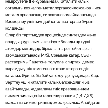
көмірсутегін (Fe-құрамында). Каталитикалық
орталығы кез келген металлорганосилоксанов – ион
металл орналасқан, силоксановом айналасында.
Изомерлеу үшін мұндай катализаторлар бұрын
қолданды.
Олар біз тарттық деп процесінде синтездеу және
олардың құрылымын енгізуге болады әр түрлі
атомдар металдар, бірқалыпты реттей отырып,
атомдық қатынасы M/Si. Сонымен қатар, СБӘ-
растворимы ” ацетоне, толуоле, спиртах, демек,
жарамды үшін гомогенного және гетерогендік
катализ. Әрине, біз байқап екеуі де нұсқалары бар.
Зерттеу үшін каталитикалық белсенділігін біз
азайтылады, қадағалауы тиіс превращением
симметриялық өнім галогенирования (1,4-ДХБ)
мақсатты симметриялық емес қосылыс. Алайда ол