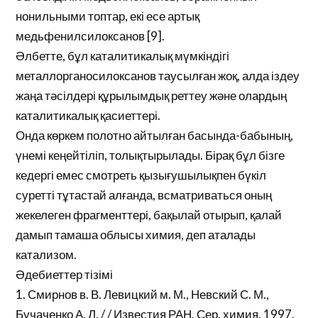
нонильными топтар, екі есе артық
медьфенилсилоксанов [9].
Әлбетте, бұл каталитикалық мүмкіндігі
металлорганосилоксанов таусылған жоқ, алда іздеу
жаңа тәсілдері құрылымдық реттеу және олардың
каталитикалық қасиеттері.
Онда көркем полотно айтылған басында-бабының,
үнемі кеңейтіліп, толықтырылады. Бірақ бұл бізге
кедергі емес смотреть қызығушылықпен бүкіл
суретті тұтастай алғанда, всматриваться оның
жекелеген фрагменттері, бақылай отырып, қалай
дамып тамаша облысы химия, деп аталады
катализом.
Әдебиеттер тізімі
1. Смирнов в. В. Левицкий м. М., Невский С. М.,
Бучаченко А. Л. / / Известия РАН. Сер. химия. 1997.