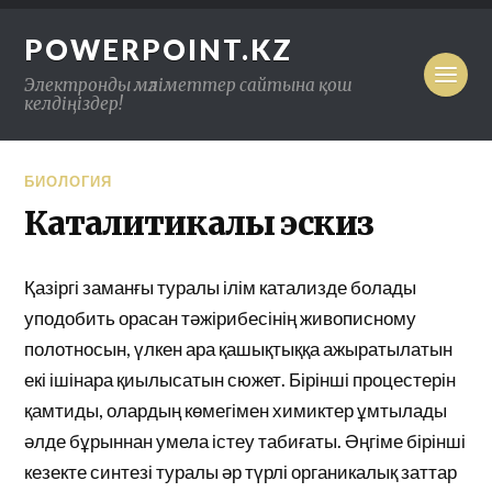
POWERPOINT.KZ
Электронды мәліметтер сайтына қош
келдіңіздер!
БИОЛОГИЯ
Каталитикалық эскиз
Қазіргі заманғы туралы ілім катализде болады
уподобить орасан тәжірибесінің живописному
полотносын, үлкен ара қашықтыққа ажыратылатын
екі ішінара қиылысатын сюжет. Бірінші процестерін
қамтиды, олардың көмегімен химиктер ұмтылады
әлде бұрыннан умела істеу табиғаты. Әңгіме бірінші
кезекте синтезі туралы әр түрлі органикалық заттар