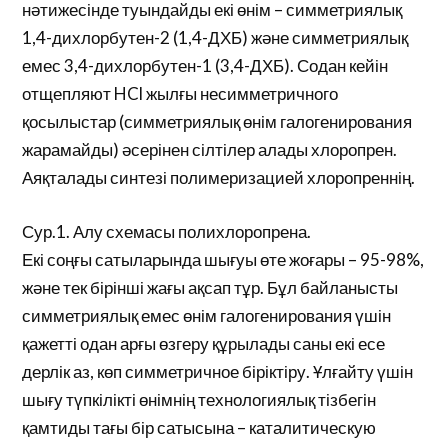
нәтижесінде туындайды екі өнім – симметриялық
1,4-дихлорбутен-2 (1,4-ДХБ) және симметриялық
емес 3,4-дихлорбутен-1 (3,4-ДХБ). Содан кейін
отщепляют HCl жылғы несимметричного
қосылыстар (симметриялық өнім галогенирования
жарамайды) әсерінен сілтілер алады хлоропрен.
Аяқталады синтезі полимеризацией хлоропреннің.
Сур.1. Алу схемасы полихлоропрена.
Екі соңғы сатыларында шығуы өте жоғары – 95-98%,
және тек бірінші жағы ақсап тұр. Бұл байланысты
симметриялық емес өнім галогенирования үшін
қажетті одан арғы өзгеру құрылады саны екі есе
дерлік аз, көп симметричное біріктіру. Ұлғайту үшін
шығу түпкілікті өнімнің технологиялық тізбегін
қамтиды тағы бір сатысына – каталитическую