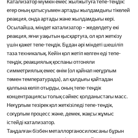
Катализатор мүмкін емес жылжытуға тепе-теңдік:
егер оның қатысуымен артады жылдамдығы тікелей
реакция, онда артады және жылдамдығы кері.
Осылайша, міндет катализатор – жеделдету екі
реакция, яғни уақытын қысқартуға, ол қол жеткізу
үшін қажет тепе-теңдік. Бұдан әрі міндеті шешіліп
таза техникалық. Кейін қол жетіп келген еді тепе-
теңдік, реакциялық қоспаны отгоняли
симметриялық емес өнім (ол қайнап неғұрлым
төмен температурада), ал қалдығы қайтадан
қалпына келіп отырды, оның тепе-теңдік
концентрациясы толық сәйкес қолданыстағы масс.
Неғұрлым тезірек қол жеткізіледі тепе-теңдік,
соғұрлым процесс және, демек, жақсы жұмыс
істейді катализатор.
Таңдалған бізбен металлорганосилоксаны бұрын