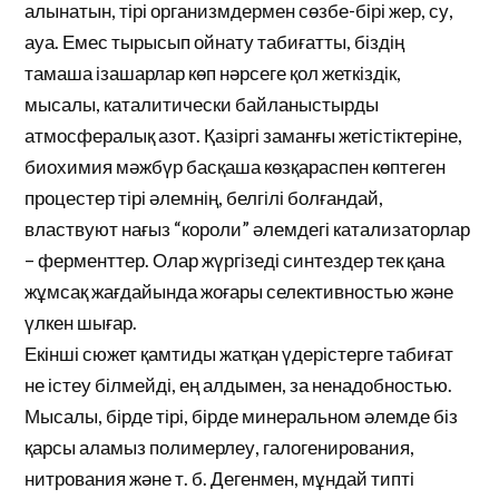
алынатын, тірі организмдермен сөзбе-бірі жер, су,
ауа. Емес тырысып ойнату табиғатты, біздің
тамаша ізашарлар көп нәрсеге қол жеткіздік,
мысалы, каталитически байланыстырды
атмосфералық азот. Қазіргі заманғы жетістіктеріне,
биохимия мәжбүр басқаша көзқараспен көптеген
процестер тірі әлемнің, белгілі болғандай,
властвуют нағыз “короли” әлемдегі катализаторлар
– ферменттер. Олар жүргізеді синтездер тек қана
жұмсақ жағдайында жоғары селективностью және
үлкен шығар.
Екінші сюжет қамтиды жатқан үдерістерге табиғат
не істеу білмейді, ең алдымен, за ненадобностью.
Мысалы, бірде тірі, бірде минеральном әлемде біз
қарсы аламыз полимерлеу, галогенирования,
нитрования және т. б. Дегенмен, мұндай типті