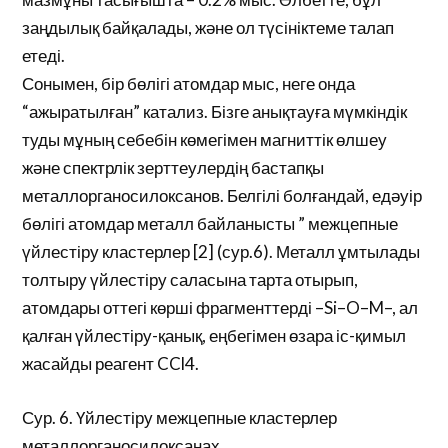
заңдылық байқалады, және ол түсініктеме талап
етеді.
Сонымен, бір бөлігі атомдар мыс, неге онда
“ажыратылған” катализ. Бізге анықтауға мүмкіндік
туды мұның себебін көмегімен магниттік өлшеу
және спектрлік зерттеулердің бастапқы
металлорганосилоксанов. Белгілі болғандай, едәуір
бөлігі атомдар металл байланысты ” межцепные
үйлестіру кластерлер [2] (сур.6). Металл ұмтылады
толтыру үйлестіру саласына тарта отырып,
атомдары оттегі көрші фрагменттерді –Si–O–M–, ал
қалған үйлестіру-қанық, еңбегімен өзара іс-қимыл
жасайды реагент CCl4.
Сур. 6. Үйлестіру межцепные кластерлер
металлорганосилоксанах.