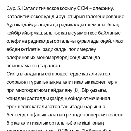
Сур. 5. Каталитическое қосылу CCl4 – олефину.
Каталитическое қанды ауыстырып галогенирование
бұл жағдайда ағады да радикалды схемасы, бірақ
кейбір айырмашылығы: қатысуымен қос байланыс
олефина радикалды орталығы құрылады оңай. Факт
әбден күтілетін; радикалды полимерлеу
олефиновых мономерлерді сондықтан да
осыншама кең таралған.
Сияқты алдыңғы екі процестерде катализатор
сохранял тұрақтылық каталитикалық қасиеттерін
при многократном пайдалану [8]. Бір қызығы,
жаңадан расталды қазірдің өзінде отмеченная
ерекшелігі: катализатор танытады барынша
белсенділік (анықталатын ретінде конверсия келетін
бір каталитикалық орталығы) өте кіші, оның
мазмұны тасығышта – 0.2% мыс. Әлбетте, бұл