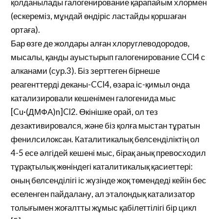
қолданылады галогенирование қарапайым хлормен
(ескереміз, мұндай өндіріс ластайды қоршаған
ортаға).
Бар өзге де жолдары алған хлоруглеводородов,
мысалы, қанды ауыстырып галогенирование CCl4 с
алканами (сур.3). Біз зерттеген бірнеше
реагенттерді деканы-CCl4, өзара іс-қимыл онда
катализировали кешенімен галогенида мыс
[Cu·(ДМФА)n]Cl2. Өкінішке орай, ол тез
дезактивировался, және біз қолға мыстан тұратын
фенилсилоксан. Каталитикалық белсенділіктің ол
4-5 есе әлгідей кешені мыс, бірақ анық превосходил
тұрақтылық жөніндегі каталитикалық қасиеттері:
оның белсенділігі іс жүзінде жоқ төмендеді кейін бес
еселенген пайдалану, ал эталондық катализатор
толығымен жоғалтты жұмыс қабілеттілігі бір цикл