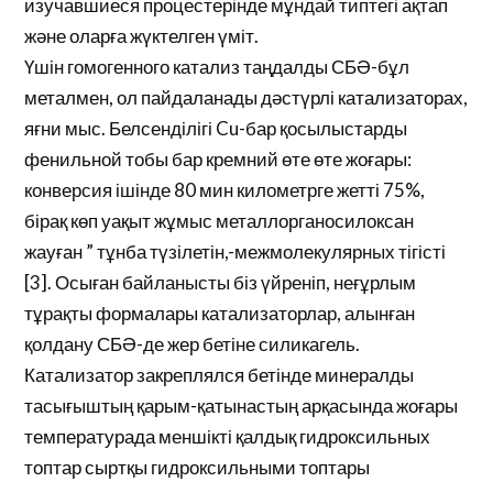
изучавшиеся процестерінде мұндай типтегі ақтап
және оларға жүктелген үміт.
Үшін гомогенного катализ таңдалды СБӘ-бұл
металмен, ол пайдаланады дәстүрлі катализаторах,
яғни мыс. Белсенділігі Cu-бар қосылыстарды
фенильной тобы бар кремний өте өте жоғары:
конверсия ішінде 80 мин километрге жетті 75%,
бірақ көп уақыт жұмыс металлорганосилоксан
жауған ” тұнба түзілетін,-межмолекулярных тігісті
[3]. Осыған байланысты біз үйреніп, неғұрлым
тұрақты формалары катализаторлар, алынған
қолдану СБӘ-де жер бетіне силикагель.
Катализатор закреплялся бетінде минералды
тасығыштың қарым-қатынастың арқасында жоғары
температурада меншікті қалдық гидроксильных
топтар сыртқы гидроксильными топтары