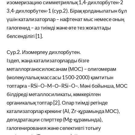
изомеризацию симметриялық 1,4-дихлорбутен-2
3,4-дихлорбутен-1 (сур.2). Бірақ қолданылатын бұл
үшін катализаторлар – нафтенат мыс немесе оның
галогенид – аз тиімді және өте тез жоғалтады
белсенділігі [1].
Сур.2. Изомерлеу дихлорбутен.
Іздеп, жаңа катализаторларды бізге
металлорганосилоксанам (МОС) – олигомерам
(молекулалық массасы 1500-2000) қамтитын
топтарға –RSi–O–M–О–RSi–O–. Мәні бойынша, МОС
білдіреді металлосиликаты, көмкерілген
органикалық топтар [2]. Олар тиімді ретінде
катализаторлар крекинг (Al, Zr-құрамында МОС),
дегидратации спирттер (Mg-құрамында),
галогенирования және селективті тотығу