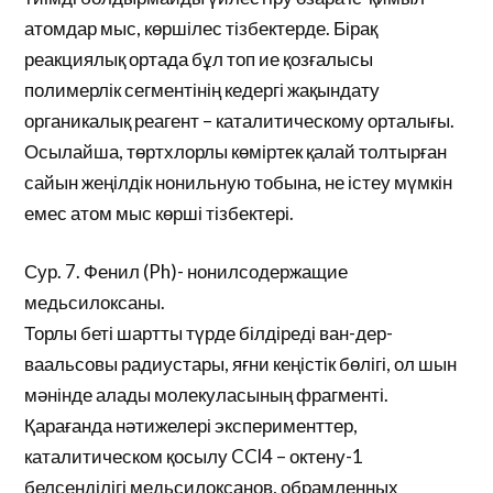
атомдар мыс, көршілес тізбектерде. Бірақ
реакциялық ортада бұл топ ие қозғалысы
полимерлік сегментінің кедергі жақындату
органикалық реагент – каталитическому орталығы.
Осылайша, төртхлорлы көміртек қалай толтырған
сайын жеңілдік нонильную тобына, не істеу мүмкін
емес атом мыс көрші тізбектері.
Сур. 7. Фенил (Ph)- нонилсодержащие
медьсилоксаны.
Торлы беті шартты түрде білдіреді ван-дер-
ваальсовы радиустары, яғни кеңістік бөлігі, ол шын
мәнінде алады молекуласының фрагменті.
Қарағанда нәтижелері эксперименттер,
каталитическом қосылу CCl4 – октену-1
белсенділігі медьсилоксанов, обрамленных