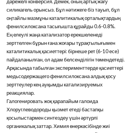
дәрежелі конверсия. Демек, оның артық жағу
силикагель орынсыз. Бұл нәтижеге біз тауып, бұл
оңтайлы мазмұны каталитикалық орталықтардың
фенилсилоксана тасығышта құрайды 0.6-0.8%.
Ең елеулі жаңа катализатор ерекшеленеді
зерттелген бұрын ғана жоғары тұрақтылығымен
каталитикалық қасиеттері: бірнеше рет (6-10 есе)
пайдаланылған, ол адам белсенділігін төмендетеді.
Арқасында табылған эксперименттерде қасиеттері
медьсодержащего фенилсилоксана алдық қосу
зерттеулер кең ауқымды катализируемых
реакциялар.
Галогенировать жоқ қарапайым галоида
Хлоруглеводороды қызмет етеді бастапқы
қосылыстармен синтездеу үшін әртүрлі
органикалық заттар. Химия өнеркәсібінде жиі