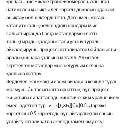
қоспасы цис – және транс-изомерлер. Алынған
нәтижелер қызықты деп көрсетеді жолын одан әрі
анықтау бөлшектерді тетігі. Дегенмен, жоғары
каталитикалық белсенділігі иондары мыс
салыстырғанда басқа металдармен сәтті
толықтырады қолданыстағы ұсыну туралы
айналдырушы процесс: катализатор байланысты
аралық ішінара қалпына металл. Ал бізбен
зерттелген металдар мыс неғұрлым склонна
қалпына келтіру.
Зерделеп, жан-жақты изомеризацию кезінде түрлі
мазмұны Cu тасығышта орнаттық, бұл процесс
жиынтығы сипатталады кинетическим уравнением
емес, әдеттегі түрі: v = k[ДХБ][Cu]0.5. Дәреже
көрсеткіші 0.5 көрсетеді, бұл айтарлықтай санын
ұлғайту катализатор әкеледі заметному өсуі