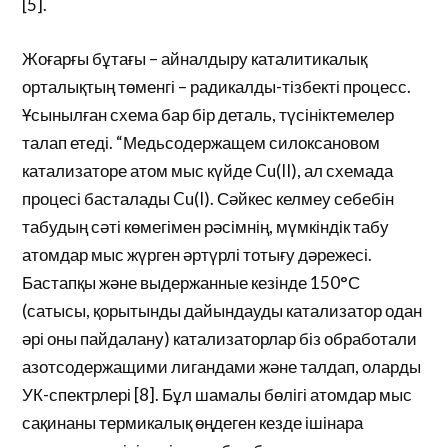
[5].
Жоғарғы бұтағы – айналдыру каталитикалық
орталықтың төменгі – радикалды-тізбекті процесс.
Ұсынылған схема бар бір деталь, түсініктемелер
талап етеді. “Медьсодержащем силоксановом
катализаторе атом мыс күйде Cu(II), ал схемада
процесі басталады Cu(I). Сәйкес келмеу себебін
табудың сәті көмегімен рәсімнің, мүмкіндік табу
атомдар мыс жүрген әртүрлі тотығу дәрежесі.
Бастапқы және выдержанные кезінде 150°С
(сатысы, қорытынды дайындауды катализатор одан
әрі оны пайдалану) катализаторлар біз обработали
азотсодержащими лигандами және талдап, оларды
УК-спектрлері [8]. Бұл шамалы бөлігі атомдар мыс
сақинаны термикалық өңдеген кезде ішінара