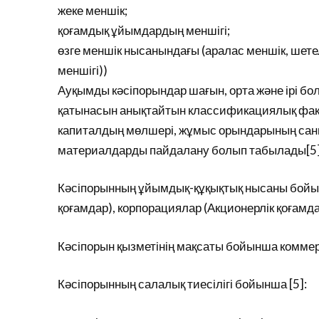
жеке меншік;
қоғамдық ұйымдардың меншігі;
өзге меншік нысанындағы (аралас меншік, шет
меншігі))
Ауқымды кәсіпорындар шағын, орта және ірі бол
қатынасын анықтайтын классификациялық факто
капиталдың мөлшері, жұмыс орындарының саны
материалдарды пайдалану болып табылады[5]
Кәсіпорынның ұйымдық-құқықтық нысаны бойынш
қоғамдар), корпорациялар (Акционерлік қоғамда
Кәсіпорын қызметінің мақсаты бойынша коммер
Кәсіпорынның салалық тиесілігі бойынша [5]: