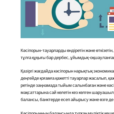
Кәсіпорын-тауарларды өндіретін және өткізеті
тұлға құқығы бар дербес, ұйымдық-оқшауланған
Қазіргі жағдайда кәсіпорын нарықтық экономика
деңгейде қоғамға қажетті тауарлар жасалып, қаж
ретінде заңнамада тыйым салынбаған және кәс
мақсаттарына сай келетін кез келген шаруашы
балансы, банктерде есеп айырысу және өзге де 
Кәсіпорынның балансында тұрған мүліктік кешен