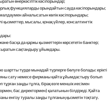
сыратын өнеркәсіптік кәсіпорындар;
торлық функцияларды орындайтын сауда кәсіпорындары;
ымалдаумен айналысатын көлік кәсіпорындары;
і қызметтер, мысалы, қонақ үйлер, консалтингтік
ндары:
әне басқа да қаржы қызметтерін көрсететін банктер;
асыратын сақтандыру ұйымдары.
ю шартты түрде мынадай түрлерге бөлуге болады: ерікті
ияны сату немесе фирманы қайта ұйымдастыру болып
тұрған заңды тұлға, бірақ өзге меншік иесімен
рмен, бас директормен) қалатынын білдіреді. Қайта
аны енгізу туралы заңды тұлғаның қызметін тоқтату.