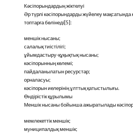
Кәсіпорындардың жіктелуі
Әр түрлі кәсіпорындарды жүйелеу мақсатында к
топтарға бөлінеді[5]:
меншік нысаны;
салалық тиістілігі;
ұйымдастыру-құқықтық нысаны;
кәсіпорынның көлемі;
пайдаланылатын ресурстар;
орналасуы;
кәсіпорын иелерінің ұлттық қатыстылығы.
Өндірістік құрылымы
Меншік нысаны бойынша ажыратылады кәсіпор
мемлекеттік меншік;
муниципалдық меншік;