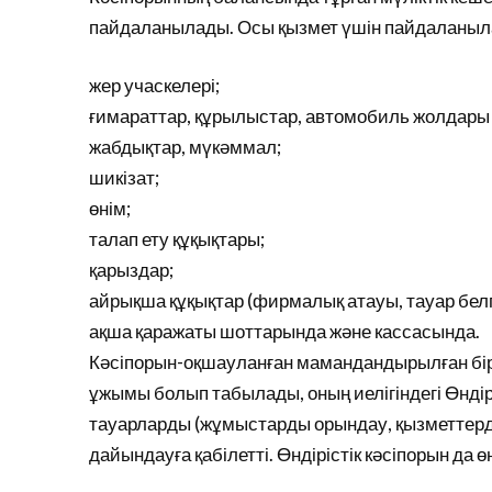
пайдаланылады. Осы қызмет үшін пайдаланылаты
жер учаскелері;
ғимараттар, құрылыстар, автомобиль жолдары 
жабдықтар, мүкәммал;
шикізат;
өнім;
талап ету құқықтары;
қарыздар;
айрықша құқықтар (фирмалық атауы, тауар белгіл
ақша қаражаты шоттарында және кассасында.
Кәсіпорын-оқшауланған мамандандырылған бірлі
ұжымы болып табылады, оның иелігіндегі Өнді
тауарларды (жұмыстарды орындау, қызметтерді к
дайындауға қабілетті. Өндірістік кәсіпорын да ө