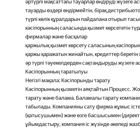
әртүрлі мақсаттағы тауарлар өндіруді жүзеге а
тауарды өздері өндірмейтін, бірақ дистрибью
түрлі көлік құралдарын пайдалана отырып тас
кәсіпорынның саласында қызмет көрсететін түрл
фирмалар және басқалар
қаржылық қызмет көрсету саласының кәсіпоры
қаржы қаражатын жинайтын, кредиттер беретін ж
әр түрлі тәуекелдерден сақтандыруды жүзеге 
Кәсіпорынның таратылуы
Негізгі мақала: Кәсіпорынды тарату
Кәсіпорынның қызметін аяқтайтын Процесс. Жо
тарату және балама. Баламалы тарату компан
табылады. Компанияны сату фирма жұмыс істеп 
(қатысушымен) және өзге басшысымен (директо
ұйымдастыру, компания іс жүзінде әкеледі жазб