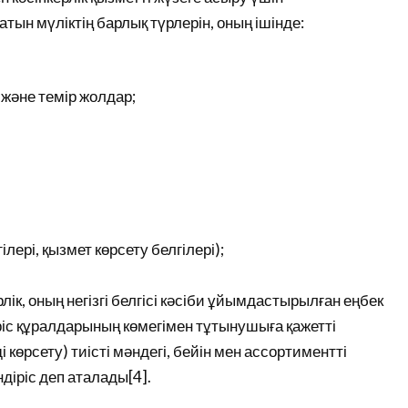
н мүліктің барлық түрлерін, оның ішінде:
және темір жолдар;
ері, қызмет көрсету белгілері);
к, оның негізгі белгісі кәсіби ұйымдастырылған еңбек
ріс құралдарының көмегімен тұтынушыға қажетті
өрсету) тиісті мәндегі, бейін мен ассортиментті
ндіріс деп аталады[4].