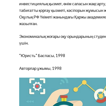
инвестициялық қызмет, өнім сапасын жақсарту
табиғатты қорғау қызметі, кәсіпорын жұмысын
Оқулық РФ Үкіметі жанындағы Қаржы академ
жазылған.
Экономикалық жоғары оқу орындарының студе
үшін.
“Юристь” Баспасы, 1998
Авторлар ұжымы, 1998