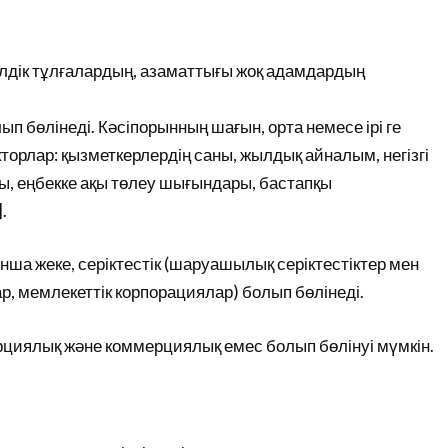
елдік тұлғалардың, азаматтығы жоқ адамдардың
ып бөлінеді. Кәсіпорынның шағын, орта немесе ірі ге
рлар: қызметкерлердің саны, жылдық айналым, негізгі
, еңбекке ақы төлеу шығындары, бастапқы
.
а жеке, серіктестік (шаруашылық серіктестіктер мен
р, мемлекеттік корпорациялар) болып бөлінеді.
циялық және коммерциялық емес болып бөлінуі мүмкін.