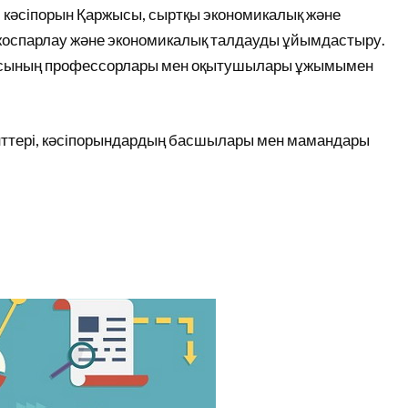
, кәсіпорын Қаржысы, сыртқы экономикалық және
 жоспарлау және экономикалық талдауды ұйымдастыру.
иясының профессорлары мен оқытушылары ұжымымен
нттері, кәсіпорындардың басшылары мен мамандары