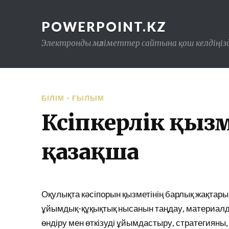
POWERPOINT.KZ
Электронды мәліметтер сайтына қош келдіңізд
БІЛІМ - ҒЫЛЫМ
Кәсіпкерлік қыз
қазақша
Оқулықта кәсіпорын қызметінің барлық жақтары
ұйымдық-құқықтық нысанын таңдау, материалд
өндіру мен өткізуді ұйымдастыру, стратегияны,