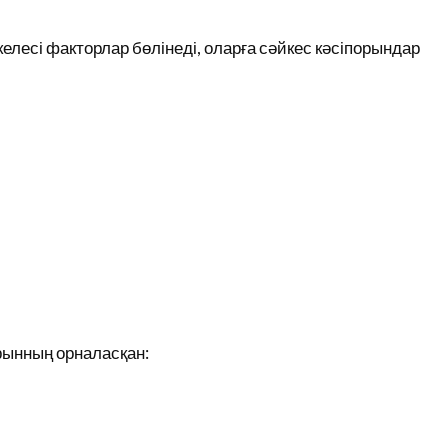
елесі факторлар бөлінеді, оларға сәйкес кәсіпорындар
ынның орналасқан: