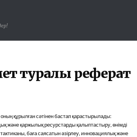
ер!
мет туралы реферат
 оның құрылған сәтінен бастап қарастырылады:
ық және қаржылық ресурстарды қалыптастыру, өнімді
 тактиканы, баға саясатын әзірлеу, инновациялық және