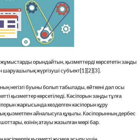
н, жұмыстарды орындайтын, қызметтерді көрсететін заңды
 шаруашылық жүргізуші субъект[1][2][3].
ның негізгі буыны болып табылады, өйткені дәл осы
етті қызметтер көрсетіледі. Кәсіпорын заңды тұлға
іпорын жарғысында көзделген кәсіпорын құру
лық қызметпен айналысуға құқылы. Кәсіпорынның дербес
шоттары, өзінің атауы жазылған мөрі бар.
 кәсіпкерлік қызметті жүзеге асыру үшін