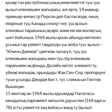
қазақстан республикасының мемлекеттік туы-үш
қызыл кленовыми жапырағы; әлі ерте, 14 мамыр,
премьер-министр Пирсон деп баспасөзде, оның
пікірінше туы Канада сезінуі тиіс үш қызыл
кленовых парағының ақ өріс және екі көк жолақтың
шеті бойынша. 1964 жылы қазан айында көптеген
ұсыныстар үкіметі таңдалды үш жоба туы: қызыл –
“Юнион Джеком” цветком лалагүл, туы үш
кленовыми жапырағы мен туы бір кленовым
парағымен ақ фонда. Дизайн негізгі элементі ту,
үйеңкі жапырақ, орындады Жак Сен-Сир, пропорция
туын ұсынды Джордж Бист, түс схемасын Гюнтер
Вышецки.
15 желтоқсан 1964 жылы қауымдар Палатасы
канадалық парламент көпшілік дауыспен (168 қарсы
78) атты үкіметтік заң жобасы жаңа ту (қызыл