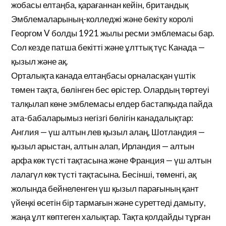
жобасы елтаңба, қарағаннан кейін, британдық
Эмблемаларының-колледжі және бекіту королі
Георгом V болды 1921 жылы ресми эмблемасы бар.
Сол кезде патша бекітті және ұлттық түс Канада —
қызыл және ақ.
Орталықта канада елтаңбасы орналасқан үштік
төмен тақта, бөлінген бес өрістер. Олардың төртеуі
талқылап көне эмблемасы елдер бастапқыда пайда
ата-бабаларымыз негізгі бөлігін канадалықтар:
Англия — үш алтын лев қызыл алаң, Шотландия —
қызыл арыстан, алтын алап, Ирландия — алтын
арфа көк түсті тақтасына және Франция — үш алтын
лалагүл көк түсті тақтасына. Бесінші, төменгі, ақ
жолында бейнеленген үш қызыл парағының қант
үйеңкі өсетін бір тармағын және суреттеді дамыту,
жаңа ұлт көптеген халықтар. Тақта қолдайды тұрған