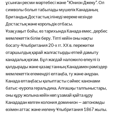
ұсынған ресми мәртебесі және “Юнион Джеку”. Ол
символы болып табылады мүшелік Канаданың
Британдық Достастық ілінеді мереке кезінде
Достастық және корольдік отбасы.
Ұзақ уақыт бойы, өз тарихында Канада емес, дербес
мемлекеттік білім беру. Тіпті кейін оны нақты
босату-Ұлыбритания 20-х гг. ХХ в. пережитки
отаршылдық қарай жалғастырды етпей дамыту
канадалық қоғам. Бұл жағдай наложило елеулі із
қалдырады және қазақстанның Канадамен рәміздер
мемлекеттік егемендігі елтаңба, ту және әнұран.
Канада елтаңбасы қалыптасты сәйкес канонами
батыс-еуропа геральдика. Алғашқы талпыныстары,
оны құру жолына кейін көп ұзамай қайта құру
Канададан келген колония доминион — автономды
өзімен аттас және иелену Ұлыбритания 1867 жылы.