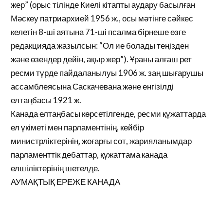
жер” (орыс тілінде Киелі кітапты аудару басылған
Мәскеу патриархией 1956 ж., осы мәтінге сәйкес
келетін 8-ші аятына 71-ші псалма бірнеше өзге
редакцияда жазылсын: “Ол ие болады теңізден
және өзендер дейін, ақыр жер”). Ұраны алғаш рет
ресми түрде пайдаланылуы 1906 ж. заң шығарушы
ассамблеясына Саскачевана және енгізілді
елтаңбасы 1921 ж.
Канада елтаңбасы көрсетілгенде, ресми құжаттарда
ел үкіметі мен парламентінің, кейбір
министрліктерінің, жоғарғы сот, жарияланымдар
парламенттік дебаттар, құжаттама канада
елшіліктерінің шетелде.
АУМАҚТЫҚ ЕРЕЖЕ КАНАДА