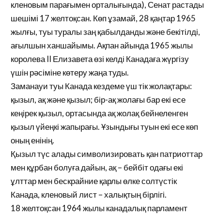
кленовым парағымен орталығында), Сенат растады
шешімі 17 желтоқсан. Көп ұзамай, 28 қаңтар 1965
жылғы, туы туралы заң қабылданды және бекітілді,
ағылшын ханшайымы. Ақпан айында 1965 жылы
королева II Елизавета өзі келді Канадаға жүргізу
үшін рәсіміне көтеру жаңа туды.
Заманауи туы Канада кездеме үш тік жолақтары:
қызыл, ақ және қызыл; бір-ақ жолағы бар екі есе
кеңірек қызыл, ортасында ақ жолақ бейнеленген
қызыл үйеңкі жапырағы. Ұзындығы туын екі есе көп
оның енінің.
Қызыл түс алады символизировать қан патриоттар
мен құрбан болуға дайын, ақ – бейбіт одағы екі
ұлттар мен бескрайние қарлы өлке солтүстік
Канада, кленовый лист – халықтың бірлігі.
18 желтоқсан 1964 жылы канадалық парламент