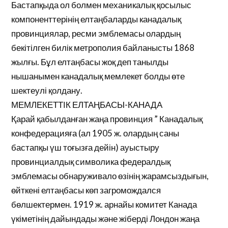
Бастапқыда ол болмен механикалық қосылыс
компоненттерінің елтаңбаларды канадалық
провинциялар, ресми эмблемасы олардың
бекітілген билік метрополия байланысты 1868
жылғы. Бұл елтаңбасы жоқ деп танылды
нышанымен канадалық мемлекет болды өте
шектеулі қолдану.
МЕМЛЕКЕТТІК ЕЛТАҢБАСЫ-КАНАДА
Қарай қабылданған жаңа провинция ” Канадалық
конфедерацияға (ал 1905 ж. олардың саны
бастапқы үш тоғызға дейін) ауыстыру
провинциалдық символика федералдық
эмблемасы обнаруживало өзінің жарамсыздығын,
өйткені елтаңбасы көп загромождался
бөлшектермен. 1919 ж. арнайы комитет Канада
үкіметінің дайындады және жіберді Лондон жаңа