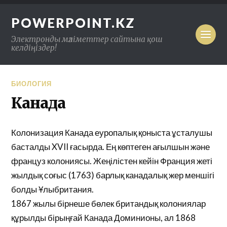
POWERPOINT.KZ
Электронды мәліметтер сайтына қош
келдіңіздер!
БИОЛОГИЯ
Канада
Колонизация Канада еуропалық қоныста ұсталушы
басталды XVII ғасырда. Ең көптеген ағылшын және
француз колониясы. Жеңілістен кейін Франция жеті
жылдық соғыс (1763) барлық канадалық жер меншігі
болды Ұлыбритания.
1867 жылы бірнеше бөлек британдық колониялар
құрылды бірыңғай Канада Доминионы, ал 1868