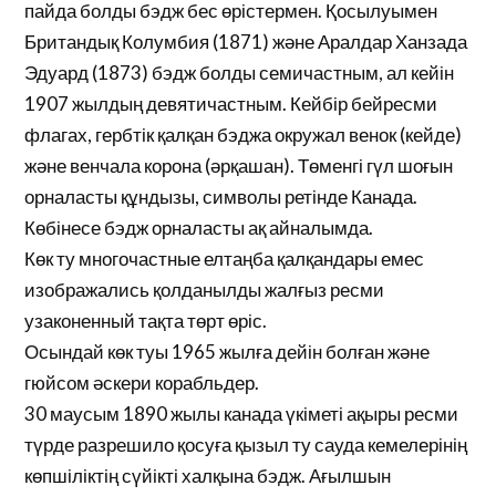
пайда болды бэдж бес өрістермен. Қосылуымен
Британдық Колумбия (1871) және Аралдар Ханзада
Эдуард (1873) бэдж болды семичастным, ал кейін
1907 жылдың девятичастным. Кейбір бейресми
флагах, гербтік қалқан бэджа окружал венок (кейде)
және венчала корона (әрқашан). Төменгі гүл шоғын
орналасты құндызы, символы ретінде Канада.
Көбінесе бэдж орналасты ақ айналымда.
Көк ту многочастные елтаңба қалқандары емес
изображались қолданылды жалғыз ресми
узаконенный тақта төрт өріс.
Осындай көк туы 1965 жылға дейін болған және
гюйсом әскери корабльдер.
30 маусым 1890 жылы канада үкіметі ақыры ресми
түрде разрешило қосуға қызыл ту сауда кемелерінің
көпшіліктің сүйікті халқына бэдж. Ағылшын