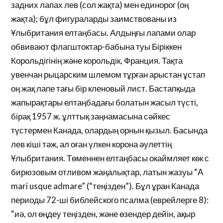
задних лапах лев (сол жақта) мен единорог (оң
жақта); бұл фигураларды заимствованы из
Ұлыбритания елтаңбасы. Алдыңғы лапами олар
обвивают флагштоктар-бабына туы Біріккен
Корольдігінің және корольдік, Франция. Тақта
увенчан рыцарским шлемом тұрған арыстан ұстап
оң жақ лапе тағы бір кленовый лист. Бастапқыда
жапырақтары елтаңбадағы болатын жасыл түсті,
бірақ 1957 ж. ұлттық заңнамасына сәйкес
түстермен Канада, олардың орнын қызыл. Басында
лев кіші тәж, ал оған үлкен корона әулеттің
Ұлыбритания. Төменнен елтаңбасы окаймляет көк с
бирюзовым отливом жаңалықтар, латын жазуы “A
mari usque admare” (“теңізден”). Бұл ұран Канада
периоды 72-ші библейского псалма (еврейлерге 8):
“иә, ол өңдеу теңізден, және өзендер дейін, ақыр