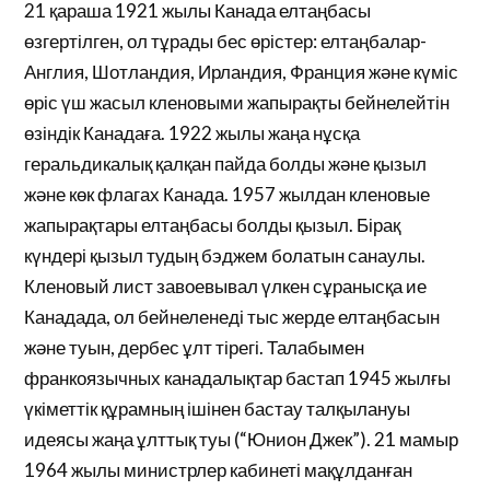
21 қараша 1921 жылы Канада елтаңбасы
өзгертілген, ол тұрады бес өрістер: елтаңбалар-
Англия, Шотландия, Ирландия, Франция және күміс
өріс үш жасыл кленовыми жапырақты бейнелейтін
өзіндік Канадаға. 1922 жылы жаңа нұсқа
геральдикалық қалқан пайда болды және қызыл
және көк флагах Канада. 1957 жылдан кленовые
жапырақтары елтаңбасы болды қызыл. Бірақ
күндері қызыл тудың бэджем болатын санаулы.
Кленовый лист завоевывал үлкен сұранысқа ие
Канадада, ол бейнеленеді тыс жерде елтаңбасын
және туын, дербес ұлт тірегі. Талабымен
франкоязычных канадалықтар бастап 1945 жылғы
үкіметтік құрамның ішінен бастау талқылануы
идеясы жаңа ұлттық туы (“Юнион Джек”). 21 мамыр
1964 жылы министрлер кабинеті мақұлданған