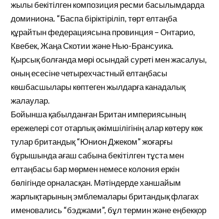
жылы бекітілген композиция ресми басылымдарда
доминиона. “Баспа біріктіріліп, төрт елтаңба
құрайтын федерациясына провинция – Онтарио,
Квебек, Жаңа Скотии және Нью-Брансуика.
Қырсық болғанда мөрі осындай суреті мен жасалуы,
оның есесіне четырехчастный елтаңбасы
көшбасшылары көптеген жылдарға канадалық
жалаулар.
Бойынша қабылданған Британ империясының
ережелері сот отарлық әкімшілігінің алар көтеру көк
тулар британдық “Юнион Джеком” жоғарғы
бұрышында ағаш сабына бекітілген тұста мен
елтаңбасы бар мөрмен немесе колония еркін
бөлігінде орналасқан. Мәтіндерде ханшайым
жарлықтарының эмблемалары британдық флагах
именовались “бэджами”, бұл термин және еңбекқор