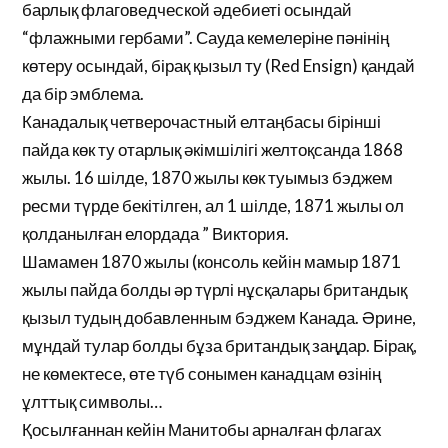
барлық флаговедческой әдебиеті осындай
“флажными гербами”. Сауда кемелеріне пәнінің
көтеру осындай, бірақ қызыл ту (Red Ensign) қандай
да бір эмблема.
Канадалық четверочастный елтаңбасы бірінші
пайда көк ту отарлық әкімшілігі желтоқсанда 1868
жылы. 16 шілде, 1870 жылы көк туымыз бэджем
ресми түрде бекітілген, ал 1 шілде, 1871 жылы ол
қолданылған елордада ” Виктория.
Шамамен 1870 жылы (консоль кейін мамыр 1871
жылы пайда болды әр түрлі нұсқалары британдық
қызыл тудың добавленным бэджем Канада. Әрине,
мұндай тулар болды бұза британдық заңдар. Бірақ,
не көмектесе, өте түб сонымен канадцам өзінің
ұлттық символы…
Қосылғаннан кейін Манитобы арналған флагах