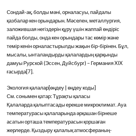
Сондай-ақ, болды мәні, орналасуы, пайдалы
қазбалар кен орындарын. Мәселен, металлургия,
заложившая негіздерін құру үшін жаппай өндіріс
пайда болды, онда кен орындары тас көмір және
темір кенін орналастырылды жақын бір-бірінен. Бұл,
мысалы, ынталандырды қалалардың қарқынды
дамуы Рурской (Эссен, Дуйсбург) – Германия XIX
ғасырда[7].
Экология қалалар[өңдеу | өңдеу коды]
См. сонымен қатар: Тұрақты қаласы
Қалаларда қалыптасады ерекше микроклимат. Ауа
температурасы қалаларында әрқашан бірнеше
асатын орташа температурасын қоршаған
жерлерде. Қыздыру қалалық атмосфераның-