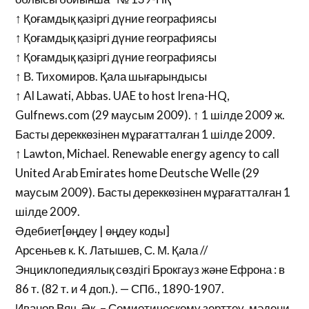
↑ Қоғамдық қазіргі дүние географиясы
↑ Қоғамдық қазіргі дүние географиясы
↑ Қоғамдық қазіргі дүние географиясы
↑ В. Тихомиров. Қала шығарындысы
↑ Al Lawati, Abbas. UAE to host Irena-HQ,
Gulfnews.com (29 маусым 2009). ↑ 1 шілде 2009 ж.
Басты дереккөзінен мұрағатталған 1 шілде 2009.
↑ Lawton, Michael. Renewable energy agency to call
United Arab Emirates home Deutsche Welle (29
маусым 2009). Басты дереккөзінен мұрағатталған 1
шілде 2009.
Әдебиет[өңдеу | өңдеу коды]
Арсеньев к. К. Латышев, С. М. Қала //
Энциклопедиялық сөздігі Брокгауз және Ефрона : в
86 т. (82 т. и 4 доп.). — СПб., 1890-1907.
Иванов Вяч. Әк. – Семиотическому зерттеу, мәдени