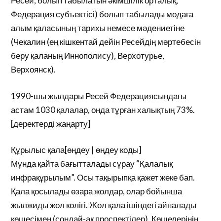
Ресей, болып табылатын әкімшілік орталық,
Федерация субъектісі) болып табылады модаға
алым қаласының тарихы немесе мәдениетіне
(Чекалин (ең кішкентай дейін Ресейдің мәртебесін
беру қаланың Иннополису), Верхотурье,
Верхоянск).
1990-шы жылдары Ресей Федерациясындағы
астам 1030 қалалар, онда тұрған халықтың 73%.
[деректерді жаңарту]
Құрылыс қала[өңдеу | өңдеу коды]
Мұнда қайта бағытталады сұрау “Қалалық
инфрақұрылым”. Осы тақырыпқа қажет жеке бап.
Қала қосылады өзара жолдар, олар бойынша
жылжиды жол көлігі. Жол қала ішіндегі айналады
көшесімен (сондай-ақ проспектілер). Көшелерінің