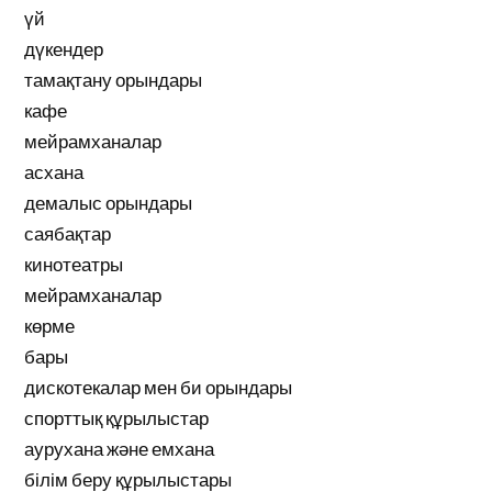
үй
дүкендер
тамақтану орындары
кафе
мейрамханалар
асхана
демалыс орындары
саябақтар
кинотеатры
мейрамханалар
көрме
бары
дискотекалар мен би орындары
спорттық құрылыстар
аурухана және емхана
білім беру құрылыстары