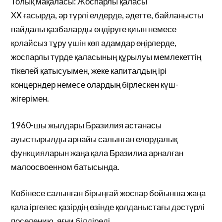
Толық мақаласы: Жоспарлы қаласы
XX ғасырда, әр түрлі елдерде, әдетте, байланысты
пайдалы қазбаларды өндіруге қиын немесе
қолайсыз тұру үшін көп адамдар өңірлерде,
жоспарлы түрде қаласының құрылуы мемлекеттің
тікелей қатысуымен, жеке капиталдың ірі
концерндер немесе олардың бірлескен күш-
жігерімен.
1960-шы жылдары Бразилия астанасы
ауыстырылды арнайы салынған елордалық
функцияларын жаңа қала Бразилиа арналған
малоосвоенном батысында.
Көбінесе салынған бірыңғай жоспар бойынша жаңа
қала іргелес қазірдің өзінде қолданыстағы дәстүрлі
поселению, яғни білдіреді