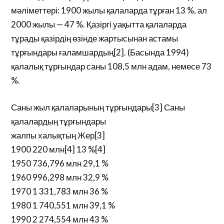
мәліметтері: 1900 жылы қалаларда тұрған 13 %, ал
2000 жылы — 47 %. Қазіргі уақытта қалаларда
тұрады қазірдің өзінде жартысынан астамы
тұрғындары ғаламшардың[2]. (Басында 1994)
қалалық тұрғындар саны 108,5 млн адам, немесе 73
%.
Саны жыл қалаларының тұрғындары[3] Саны
қалалардың тұрғындары
жалпы халықтың Жер[3]
1900 220 млн[4] 13 %[4]
1950 736,796 млн 29,1 %
1960 996,298 млн 32,9 %
1970 1 331,783 млн 36 %
1980 1 740,551 млн 39,1 %
1990 2 274,554 млн 43 %