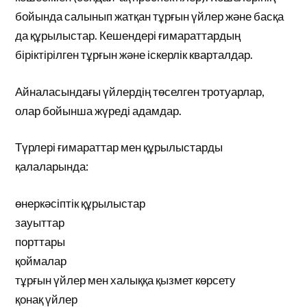
бойында салынып жатқан тұрғын үйлер және басқа
да құрылыстар. Кешендері ғимараттардың
біріктірілген тұрғын және іскерлік кварталдар.
Айналасындағы үйлердің төселген тротуарлар,
олар бойынша жүреді адамдар.
Түрлері ғимараттар мен құрылыстарды
қалаларында:
өнеркәсіптік құрылыстар
зауыттар
порттары
қоймалар
тұрғын үйлер мен халыққа қызмет көрсету
қонақ үйлер