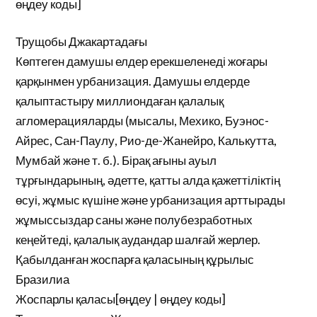
өңдеу коды]
Трущобы Джакартадағы
Көптеген дамушы елдер ерекшеленеді жоғары
қарқынмен урбанизация. Дамушы елдерде
қалыптастыру миллиондаған қалалық
агломерацияларды (мысалы, Мехико, Буэнос-
Айрес, Сан-Паулу, Рио-де-Жанейро, Калькутта,
Мумбай және т. б.). Бірақ ағыны ауыл
тұрғындарының, әдетте, қатты алда қажеттіліктің
өсуі, жұмыс күшіне және урбанизация арттырады
жұмыссыздар саны және полубезработных
кеңейтеді, қалалық аудандар шалғай жерлер.
Қабылданған жоспарға қаласының құрылыс
Бразилиа
Жоспарлы қаласы[өңдеу | өңдеу коды]