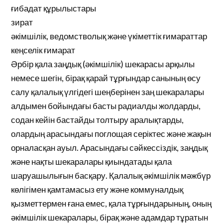
ғибадат құрылыстары
зират
әкімшілік, ведомстволық және үкіметтік ғимараттар
кеңселік ғимарат
Әрбір қала заңдық (әкімшілік) шекарасы арқылы
немесе шегін, бірақ қарай тұрғындар санының өсу
салу қалалық үлгідегі шеңберінен заң шекаралары
алдымен бойындағы басты радиалды жолдарды,
содан кейін бастайды толтыру аралықтарды,
олардың арасындағы поглощая серіктес және жақын
орналасқан ауыл. Арасындағы сәйкессіздік, заңдық
және нақты шекаралары қиындатады қала
шаруашылығын басқару. Қалалық әкімшілік мәжбүр
көлігімен қамтамасыз ету және коммуналдық
қызметтермен ғана емес, қала тұрғындарының, оның
әкімшілік шекаралары, бірақ және адамдар тұратын