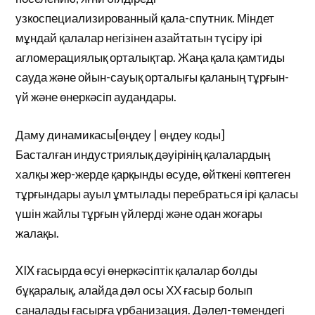
узкоспециализированный қала-спутник. Міндет
мұндай қалалар негізінен азайтатын түсіру ірі
агломерациялық орталықтар. Жаңа қала қамтиды
сауда және ойын-сауық орталығы қаланың тұрғын-
үй және өнеркәсіп аудандары.
Даму динамикасы[өңдеу | өңдеу коды]
Басталған индустриялық дәуірінің қалалардың
халқы жер-жерде қарқынды өсуде, өйткені көптеген
тұрғындары ауыл ұмтылады перебраться ірі қаласы
үшін жайлы тұрғын үйлерді және одан жоғары
жалақы.
XIX ғасырда өсуі өнеркәсіптік қалалар болды
бұқаралық, алайда дәл осы ХХ ғасыр болып
саналады ғасырға урбанизация. Дәлел-төмендегі