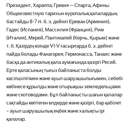
Президент, Хараппа; Грекия — Спарта, Афины.
Общеизвестную тарихын еуропалық қалалардың
бастайды 8-7 ғғ. б. э. дейінгі Ереван (Армения),
Гадес (Испания), Массилия (Франция), Рим
(Италия), Мерей, Пантикапей (Керчь, Қырым) және
т. б. Қазірдің өзінде VI-V ғасырларда б. э. дейінгі
пайда болады Фанагория, Гермонасса, Танаис және
басқа да антикалық қала аумағында қазіргі Ресей.
Ерте қаласының тығыз байланыста болды
кәсіпшілігімен және ауыл шаруашылығымен, себебі
көбінесе құрылды және отырықшы земледельцами
және скотоводами. Бұл байланысты шағын қалалар
сақтайды көптеген елдерде және қазіргі, бар қабілет
– ауыл шаруашылық еңбек және халықты ірі
қалалар.