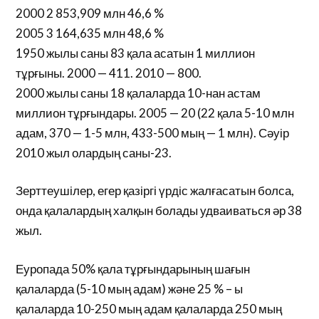
2000 2 853,909 млн 46,6 %
2005 3 164,635 млн 48,6 %
1950 жылы саны 83 қала асатын 1 миллион
тұрғыны. 2000 — 411. 2010 — 800.
2000 жылы саны 18 қалаларда 10-нан астам
миллион тұрғындары. 2005 — 20 (22 қала 5-10 млн
адам, 370 — 1-5 млн, 433-500 мың — 1 млн). Сәуір
2010 жыл олардың саны-23.
Зерттеушілер, егер қазіргі үрдіс жалғасатын болса,
онда қалалардың халқын болады удваиваться әр 38
жыл.
Еуропада 50% қала тұрғындарының шағын
қалаларда (5-10 мың адам) және 25 % – ы
қалаларда 10-250 мың адам қалаларда 250 мың