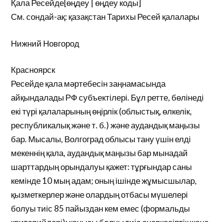
Қала Ресейде[өңдеу | өңдеу коды]
См. сондай-ақ: қазақстан Тарихы Ресей қалалары
Нижний Новгород
Красноярск
Ресейде қала мәртебесін заңнамасында
айқындалады РФ субъектілері. Бұл ретте, бөлінеді
екі түрі қалаларының өңірлік (облыстық, өлкелік,
республикалық және т. б.) және аудандық маңызы
бар. Мысалы, Волгоград облысы тану үшін елді
мекеннің қала, аудандық маңызы бар мынадай
шарттардың орындалуы қажет: тұрғындар саны
кемінде 10 мың адам; оның ішінде жұмысшылар,
қызметкерлер және олардың отбасы мүшелері
болуы тиіс 85 пайыздан кем емес (формальды