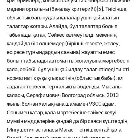
критерийлері); қонысы болуы тиіс өнеркәсіптік және
мәдени орталығы (бағалау критерийі)[5]. Тиісінше,
облыстық бағынудағы қалалар үшін қойылатын
талаптар жоғары. Алайда, бұл талаптар болып
табылады қатаң. Сәйкес келмеуі елді мекеннің
қандай да бір өлшемдер (бірінші кезекте, желеу,
әсіресе тұрғындардың санына) жауапты емес
болып табылады автоматты жоғалуына мәртебесін
қала, себебі, бұл үшін қабылдау талап етіледі тиісті
нормативтік құқықтық актінің (облыстық бабы), ал
аздаған тербелістер халықты әбден ды. Мысалы
қаласы, Серафимович Волгоград облысы 2013
жылы болған халық ғана шамамен 9300 адам.
Сонымен қатар, қала мәртебесіне сәйкес келуі
мүмкін мүдделеріне қандай да бір саяси күштердің
(Ингушетия астанасы Магас — ең кішкентай қала