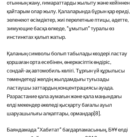
отынның жану, ғимараттарды жылыту және кейіннен
қайтарым олар жылу. Қалаларында бұрын қар ериді,
зеленеют өсімдіктер, жиі перелетные птицы, әдетте,
зимующие басқа өлкеде, “ұмытып” туралы өз
инстинктах қалып жатыр.
Қаланың символы болып табылады көздері ластау
қоршаған орта есебінен, өнеркәсіптік өндіріс,
сондай-ақ автомобиль көлігі. Тұрғын үй құрылысы
төмендетеді желдің жылдамдығы туғызады
ластаушы заттардың концентрациясы ауада.
Разрастание қала аумағын және қала маңындағы
елді мекендер әкеледі қысқарту бағалы ауыл
шаруашылығы алқаптары, ормандар[8].
Баяндамада “Хабитат” бағдарламасының, БҰҰ елді