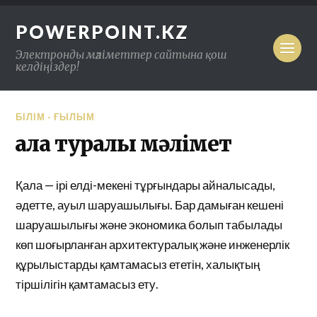
POWERPOINT.KZ
Электронды мәліметтер сайтына қош
келдіңіздер!
БІЛІМ - ҒЫЛЫМ
Қала туралы мәлімет
Қала — ірі елді-мекені тұрғындары айналысады,
әдетте, ауыл шаруашылығы. Бар дамыған кешені
шаруашылығы және экономика болып табылады
көп шоғырланған архитектуралық және инженерлік
құрылыстарды қамтамасыз ететін, халықтың
тіршілігін қамтамасыз ету.