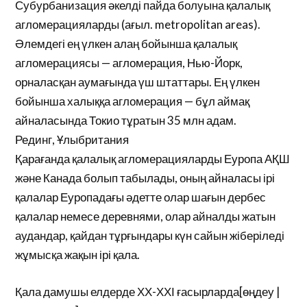
Субурбанизация әкелді пайда болуына қалалық
агломерацияларды (ағыл. metropolitan areas).
Әлемдегі ең үлкен алаң бойынша қалалық
агломерациясы — агломерация, Нью-Йорк,
орналасқан аумағында үш штаттары. Ең үлкен
бойынша халыққа агломерация — бұл аймақ
айналасында Токио тұратын 35 млн адам.
Рединг, Ұлыбритания
Қарағанда қалалық агломерацияларды Еуропа АҚШ
және Канада болып табылады, оның айналасы ірі
қалалар Еуропадағы әдетте олар шағын дербес
қалалар немесе деревнями, олар айналды жатын
аудандар, қайдан тұрғындары күн сайын жіберіледі
жұмысқа жақын ірі қала.
Қала дамушы елдерде ХХ-ХХІ ғасырларда[өңдеу |