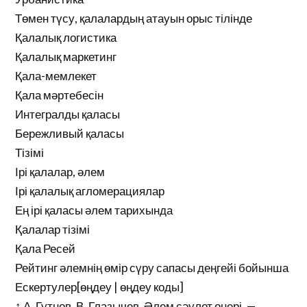
Төмен түсу, қалалардың атауын орыс тілінде
Қалалық логистика
Қалалық маркетинг
Қала-мемлекет
Қала мәртебесін
Интегралды қаласы
Бережливый қаласы
Тізімі
Ірі қалалар, әлем
Ірі қалалық агломерациялар
Ең ірі қаласы әлем тарихында
Қалалар тізімі
Қала Ресей
Рейтинг әлемнің өмір сүру сапасы деңгейі бойынша
Ескертулер[өңдеу | өңдеу коды]
↑ А. Гутнов, В. Глазычев. Әлем сәулет өнері. —