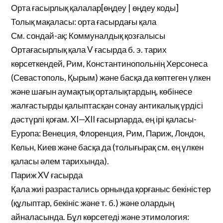
Орта ғасырлық қалалар[өңдеу | өңдеу коды]
Толық мақаласы: орта ғасырдағы қала
См. сондай-ақ: Коммуналдық қозғалысы
Ортағасырлық қала V ғасырда б. э. тарих
көрсеткендей, Рим, Константинопольнің Херсонеса
(Севастополь, Қырым) және басқа да көптеген үлкен
және шағын аумақтық орталықтардың, көбінесе
жалғастырды қалыптасқан сонау антикалық үрдісі
дәстүрлі қоғам. XI—XII ғасырларда, ең ірі қаласы-
Еуропа: Венеция, Флоренция, Рим, Париж, Лондон,
Кельн, Киев және басқа да (толығырақ см. ең үлкен
қаласы әлем тарихында).
Париж XV ғасырда
Қала жиі разрастались орнында қорғаныс бекіністер
(құлыптар, бекініс және т. б.) және олардың
айналасында. Бұл көрсетеді және этимология: