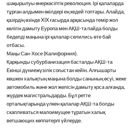
шақырылуы өнеркәсіптік революция. Ірі қалаларда
тұрған алдымен өкілдері ең кедей топтары. Алайда,
қазірдің өзінде XIX ғасырда арқасында темір жол
көлігін дамыту Еуропа мен АҚШ-та пайда болды
беделді маңына ірі қалалар селились өте бай
отбасы.
Маңы Сан-Хосе (Калифорния).
Қарқынды субурбанизация басталды АҚШ-та
Екінші дүниежүзілік соғыстан кейін. Алғышарты
көшкен халықтың маңына болды санының өсуі, жеке
автомобиль және жол желісін дамыту қоса алғанда,
жүрдек магистральдарды. Бұл ретте
орталықтарында үлкен қалалар АҚШ-та болды
скапливаться малоимущее тұратын халық
ветшающих көппәтерлі үйлерде.