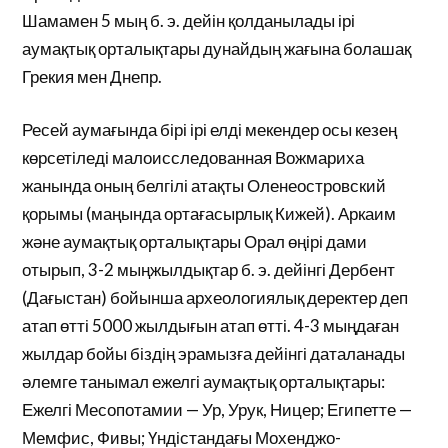
Шамамен 5 мың б. э. дейін қолданылады ірі
аумақтық орталықтары дунайдың жағына болашақ
Грекия мен Днепр.
Ресей аумағында бірі ірі елді мекендер осы кезең
көрсетіледі малоисследованная Вожмариха
жанында оның белгілі атақты Оленеостровский
қорымы (маңында ортағасырлық Кижей). Аркаим
және аумақтық орталықтары Орал өңірі дами
отырып, 3-2 мыңжылдықтар б. э. дейінгі Дербент
(Дағыстан) бойынша археологиялық деректер деп
атап өтті 5000 жылдығын атап өтті. 4-3 мыңдаған
жылдар бойы біздің эрамызға дейінгі даталанады
әлемге танымал ежелгі аумақтық орталықтары:
Ежелгі Месопотамии — Ур, Урук, Ницер; Египетте —
Мемфис, Фивы; Үндістандағы Мохенджо-