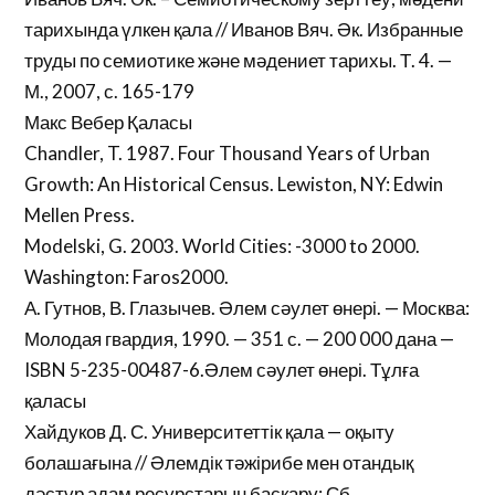
тарихында үлкен қала // Иванов Вяч. Әк. Избранные
труды по семиотике және мәдениет тарихы. Т. 4. —
М., 2007, с. 165-179
Макс Вебер Қаласы
Chandler, T. 1987. Four Thousand Years of Urban
Growth: An Historical Census. Lewiston, NY: Edwin
Mellen Press.
Modelski, G. 2003. World Cities: -3000 to 2000.
Washington: Faros2000.
А. Гутнов, В. Глазычев. Әлем сәулет өнері. — Москва:
Молодая гвардия, 1990. — 351 с. — 200 000 дана —
ISBN 5-235-00487-6.Әлем сәулет өнері. Тұлға
қаласы
Хайдуков Д. С. Университеттік қала — оқыту
болашағына // Әлемдік тәжірибе мен отандық
дәстүр адам ресурстарын басқару: Сб.