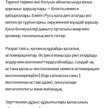
Тарихи термин жиі болуын айналасында қоныс
қорғаныс қоршаулары — біліктің немесе
қабырғалары. Ежелгі Русь қала деп аталды кез
келген ірі тұрғын орны, окруженное мұндай қоршау.
Қала билеушілер дамыту орталығы өнер мен
қолөнер, техникалық жетістіктер.
Разрастаясь, қаланың құрайды қалалық
агломерациялар. Әсіресе маңызды рөл атқарады
елдер мен континенттердің ойнайды, сондай-ақ
астана қаласы-миллионники немесе агломерация-
миллионерлер[en] (бар халықтың саны 1
миллионнан астам адам), оның ішінде
мегалополисы және жаһандық.
Зерттеумен дұрыс құрылғылары қаласының