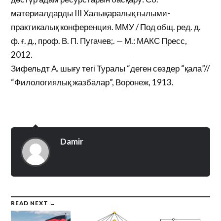
материалдарды III Халықаралық ғылыми-
практикалық конференция. ММУ / Под общ. ред. д.
ф. ғ. д., проф. В. П. Пугачев;. — М.: МАКС Пресс,
2012.
Зифельдт А. шығу тегі Туралы “деген сөздер “қала”//
“Филологиялық жазбалар”, Воронеж, 1913.
Damir
READ NEXT →