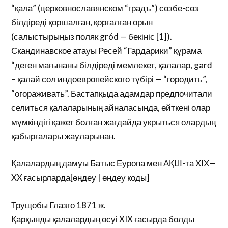
“қала” (церковнославянском “градъ”) сөзбе-сөз
білдіреді қоршалған, қорғалған орын
(салыстырыңыз поляк gród — бекініс [1]).
Скандинавское атауы Ресей “Гардарики” құрама
“деген мағынаны білдіреді мемлекет, қалалар, garđ
– қалай сол индоевропейского түбірі — “городить”,
“огораживать”. Бастапқыда адамдар предпочитали
селиться қалаларының айналасында, өйткені олар
мүмкіндігі қажет болған жағдайда укрыться олардың
қабырғалары жауларынан.
Қалалардың дамуы Батыс Еуропа мен АҚШ-та ХІХ—
XX ғасырларда[өңдеу | өңдеу коды]
Трущобы Глазго 1871 ж.
Қарқынды қалалардың өсуі XIX ғасырда болды