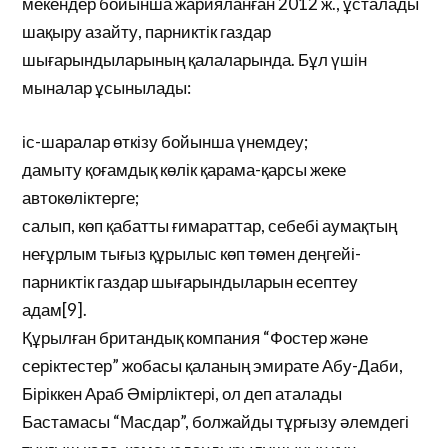
мекендер бойынша жарияланған 2012 ж., ұсталады
шақыру азайту, парниктік газдар
шығарындыларының қалаларында. Бұл үшін
мыналар ұсынылады:
іс-шаралар өткізу бойынша үнемдеу;
дамыту қоғамдық көлік қарама-қарсы жеке
автокөліктерге;
салып, көп қабатты ғимараттар, себебі аумақтың
неғұрлым тығыз құрылыс көп төмен деңгейі-
парниктік газдар шығарындыларын есептеу
адам[9].
Құрылған британдық компания “Фостер және
серіктестер” жобасы қаланың эмирате Абу-Даби,
Біріккен Араб Әмірліктері, ол деп аталады
Бастамасы “Масдар”, болжайды тұрғызу әлемдегі