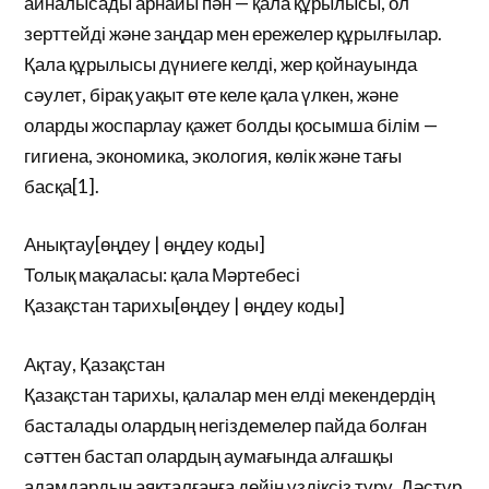
айналысады арнайы пән — қала құрылысы, ол
зерттейді және заңдар мен ережелер құрылғылар.
Қала құрылысы дүниеге келді, жер қойнауында
сәулет, бірақ уақыт өте келе қала үлкен, және
оларды жоспарлау қажет болды қосымша білім —
гигиена, экономика, экология, көлік және тағы
басқа[1].
Анықтау[өңдеу | өңдеу коды]
Толық мақаласы: қала Мәртебесі
Қазақстан тарихы[өңдеу | өңдеу коды]
Ақтау, Қазақстан
Қазақстан тарихы, қалалар мен елді мекендердің
басталады олардың негіздемелер пайда болған
сәттен бастап олардың аумағында алғашқы
адамдардың аяқталғанға дейін үздіксіз тұру. Дәстүр