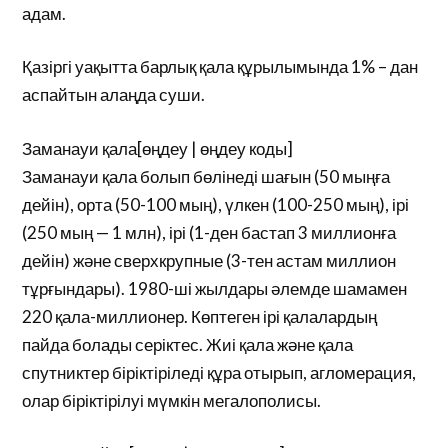
адам.
Қазіргі уақытта барлық қала құрылымында 1% – дан
аспайтын алаңда суши.
Заманауи қала[өңдеу | өңдеу коды]
Заманауи қала болып бөлінеді шағын (50 мыңға
дейін), орта (50-100 мың), үлкен (100-250 мың), ірі
(250 мың — 1 млн), ірі (1-ден бастап 3 миллионға
дейін) және сверхкрупные (3-тен астам миллион
тұрғындары). 1980-ші жылдары әлемде шамамен
220 қала-миллионер. Көптеген ірі қалалардың
пайда болады серіктес. Жиі қала және қала
спутниктер біріктіріледі құра отырып, агломерация,
олар біріктірілуі мүмкін мегалополисы.