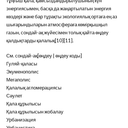
тұңғыш қала, қамсыздандырылушының күн
энергиясымен, басқа да жаңартылатын энергия
көздері және бар тұрақты экологиялық ортаға ең аз
шығарындыларын атмосфераға көмірқышқыл
газын, сондай-ақ жүйесімен толық қайта өңдеу
қалдықтарды қалалық[10][11].
См. сондай-ақ[өңдеу | өңдеу коды]
Гуляй-қаласы
Экуменополис
Мегаполис
Қалалық агломерациясы
Сәулет
Қала құрылысы
Қала құрылысын жобалау
Урбанизация
Урбанистика