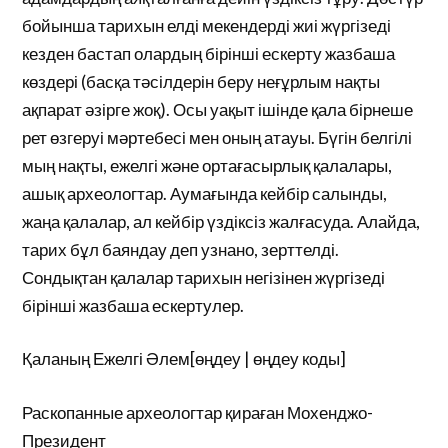
бойынша тарихын елді мекендерді жиі жүргізеді
кезден бастап олардың бірінші ескерту жазбаша
көздері (басқа тәсілдерін беру неғұрлым нақты
ақпарат әзірге жоқ). Осы уақыт ішінде қала бірнеше
рет өзгеруі мәртебесі мен оның атауы. Бүгін белгілі
мың нақты, ежелгі және ортағасырлық қалалары,
ашық археологтар. Аумағында кейбір салынды,
жаңа қалалар, ал кейбір үздіксіз жалғасуда. Алайда,
тарих бұл баяндау деп узнано, зерттелді.
Сондықтан қалалар тарихын негізінен жүргізеді
бірінші жазбаша ескертулер.
Қаланың Ежелгі Әлем[өңдеу | өңдеу коды]
Раскопанные археологтар қираған Мохенджо-
Президент