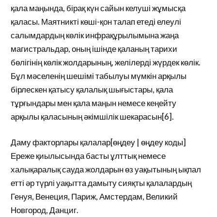
қала маңында, бірақ күн сайын келуші жұмысқа
қаласы. Маятникті көші-қон талап етеді елеулі
салымдардың көлік инфрақұрылымына жаңа
магистральдар, оның ішінде қаланың тарихи
бөлігінің көлік жолдарының, желілерді жүрдек көлік.
Бұл мәселенің шешімі табылуы мүмкін арқылы
бірлескен қатысу қалалық шығыстары, қала
тұрғындары мен қала маңын немесе кеңейту
арқылы қаласының әкімшілік шекарасын[6].
Даму факторлары қалалар[өңдеу | өңдеу коды]
Ереже қиылысында басты ұлттық немесе
халықаралық сауда жолдарын өз уақытының ықпал
етті әр түрлі уақытта дамыту сияқты қалалардың
Генуя, Венеция, Париж, Амстердам, Великий
Новгород, Данциг.