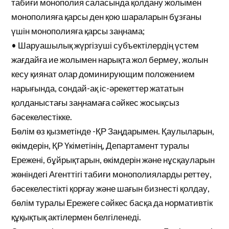
табиғи монополия саласында қолдану жолымен
монополияға қарсы ден қою шараларын бұзғаны
үшін монополияға қарсы заңнама;
• Шаруашылық жүргізуші субъектілердің үстем
жағдайға ие жолымен нарықта жол бермеу, жолын
кесу қиянат олар доминирующим положением
нарығында, сондай-ақ іс-әрекеттер жататын
қолданыстағы заңнамаға сәйкес жосықсыз
бәсекелестікке.
Бөлім өз қызметінде -ҚР Заңдарымен. Қаулыларын,
өкімдерін, ҚР Үкіметінің, Департамент туралы
Ережені, бұйрықтарын, өкімдерін және нұсқауларын
жөніндегі Агенттігі табиғи монополияларды реттеу,
бәсекелестікті қорғау және шағын бизнесті қолдау,
бөлім туралы Ережеге сәйкес басқа да нормативтік
құқықтық актілермен белгіленеді.