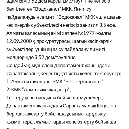
адам кем 3,52 дсм қарсы 1мЗ/тәулігіне негізсіз
белгіленген “Водоканал” МКК. Яғни, су
пайдаланудың лимиті “Водоканал” МКК үшін шағын
кәсіпкерлік субъектілерін негізсіз занизил 3,5 есе.
Алматы қаласының әкімі хатпен №1977-жылғы
12.09.2000 қ. прокуратурасы, шағын кәсіпкерлік
субъектілері үшін ең аз су пайдалану лимиті
мөлшерінде 3,52 дсм/тәулігіне.
Сондай-ақ, мүшелері Департамент жанындағы
Сараптамалық Кеңестің қатысты келесі тексерулер:
1. Алматы филиалы РМК “Вет. зертханасы”;
2. КМК “Алматыжеркадастр”;
Тексеру қорытындысы бойынша, мүшелері,
Департамент жанындағы Сараптамалық Кеңестің
берілді жақсарту бойынша ұсыныстар ұсыну
қызметтерді, жұмыстарды және өзгерту бойынша