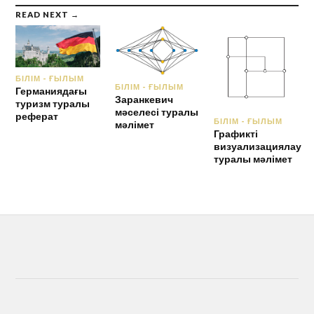
READ NEXT →
БІЛІМ - ҒЫЛЫМ
БІЛІМ - ҒЫЛЫМ
Германиядағы
Заранкевич
туризм туралы
мәселесі туралы
реферат
БІЛІМ - ҒЫЛЫМ
мәлімет
Графикті
визуализациялау
туралы мәлімет