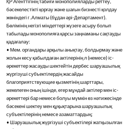
ҚР Агенттігінің табиғи монополияларды реттеу,
бәсекелестікті қорғау және шағын бизнесті қолдау
жөніндегі г .Алматы (бұдан әрі-Департамент).
Бөлімінің негізгі міндеттері жүзеге асыру болып
табылады монополияға қарсы заңнаманы сақтауды
қадағалау:
• Мем. органдары арқылы анықтау, болдырмау және
жолын кесу қабылдаған актілерінің л (немесе) іс-
әрекеттер жасауды шектейтін дербес шаруашылық
жүргізуші субъектілердің жасайды
благоприятствующие қызметінің шарттары,
жекелеген оның ішінде, егер мұндай актілер мен іс-
әрекеттері бар немесе болуы мүмкін өз нәтижесінде
бәсекені шектеу мен құқықтарына шаруашылық
субъектілерінің немесе азаматтардың;
• Шаруашылық жүргізуші субъектілері жатқызылған