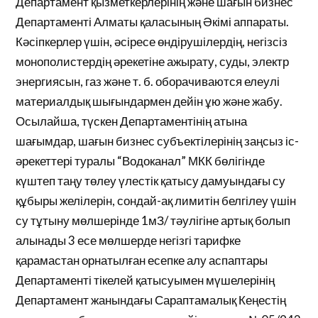
Департамент қызметкерлерінің және шағын бизнес
Департаменті Алматы қаласының Әкімі аппараты.
Кәсіпкерлер үшін, әсіресе өндірушілердің, негізсіз
монополистердің әрекетіне ажырату, суды, электр
энергиясын, газ және т. б. оборачиваются елеулі
материалдық шығындармен дейін ұю және жабу.
Осылайша, түскен Департаментінің атына
шағымдар, шағын бизнес субъектілерінің заңсыз іс-
әрекеттері туралы “Водоканал” МКК бөлігінде
күштеп таңу төлеу үлестік қатысу дамуындағы су
құбыры желілерін, сондай-ақ лимитін белгілеу үшін
су тұтыну мөлшерінде 1мЗ/ тәулігіне артық болып
алынады 3 есе мөлшерде негізгі тарифке
қарамастан орнатылған есепке алу аспаптары
Департаменті тікелей қатысуымен мүшелерінің
Департамент жанындағы Сараптамалық Кеңестің