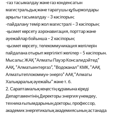
-газ тасымалдау және газ конденсатын
магистральдық және таратушы құбыржолдары
арқылы тасымалдау – 3 кәсіпорын;
-пайдалану темір жол магистралі – 3 кәсіпорын;
-қызмет көрсету аэронавигация, порттар және
әуежайлар бойынша – 2 кәсіпорын;
-қызмет көрсету, телекоммуникация желілерін
пайдалана отырып жергілікті желілер – 5 кәсіпорын.
Мысалы; ЖАҚ “Алматы Пауэр Консалидэйтед”
ААҚ, “Алматыинтергаз”, “Водоканал” КМК, “ААҚ
Алматытеплокоммун-энерго” ААҚ “Алматы
Халықаралық әуежайы” және т. б.
2. Сараптамалық кеңестің құрамына кіреді
Департаментінің Директоры энергия үнемдеу,
техника ғылымдарының докторы, профессор,
академик энергетикалық академиясының астанада