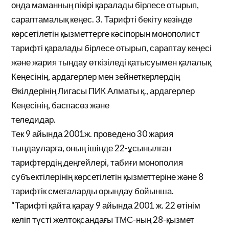
онда маманның пікірі қаралады бірлесе отырып,
сараптамалық кеңес. 3. Тарифті бекіту кезінде
көрсетілетін қызметтерге кәсіпорын монополист
тарифті қаралады бірлесе отырып, сараптау кеңесі
және жария тыңдау өткізіледі қатысуымен қалалық
Кеңесінің, ардагерлер мен зейнеткерлердің
Өкілдерінің Лигасы ПИК Алматы қ., ардагерлер
Кеңесінің, баспасөз және
теледидар.
Тек 9 айында 2001ж. проведено 30 жария
тыңдауларға, оның ішінде 22-ұсынылған
тарифтердің деңгейлері, табиғи монополия
субъектілерінің көрсетілетін қызметтеріне және 8
тарифтік сметаларды орындау бойынша.
“Тарифті қайта қарау 9 айында 2001 ж. 22 өтінім
келіп түсті желтоқсандағы ТМС-ның 28-қызмет