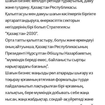
Шағын бизнес кепілдігі ретінде тұрақтылық, даму
және гүлдену, Қазақстан Республикасы.
Қалыптасуы мен дамуы шағын кәсіпкерлік бірлікте
әртараптандыруға, өнеркәсіптік секторын
негіздерінің бірі болып Стратегиясы
“Қазақстан-2030”.
Орта тапты қалыптастыру, болуы және өркендеуі
оның айтуынша, Қазақстан Республикасының
Президенті Нұрсұлтан Әбішұлы Назарбаевтың
“мүмкіндік береді емес, байланысты сыртқы
нарықтардағы бағаның”.
Шағын бизнес маңызды рөл атқарады шығару из
тоқырау қоғамның втягивая формальды түрде
пайдаланылып лақтырылған бірі-қоғамның,
халықтың, бере мүмкіндік добывать себе жаңа
нысан, жаңа жабдықтар, сондай-ақ үйретеді және