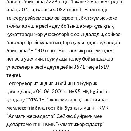
бағасы бойынша 7229 теңге 1 және 3 учаскелердегі
алаңы 0,1 га, бағасы 4 082 теңге 1. Есептерді
тексеру райземотделов көрсетті, бұл жұмыс жеке
тұлғалар үшін ресімдеу бойынша жер-құқықтық
құжаттарды жер учаскелеріне орындалады, сәйкес
бағалар Прейскурантын, бірақ ауытқиды аудандар
бойынша “+-” 40 теңге. Бостандық райземотдел
негізсіз увеличил суму ақы төлеу бойынша жер
учаскелерін ресімдеуге дейін 3671 теңге (519
теңге).
Тексеру қорытындысы бойынша Бұйрық
қабылданды 04. 06. 2001ж. № 95-НҚ бұйрығы
қолдану ТУРАЛЫ “экономикалық санкциялар
мемлекеттік баға тәртібін бұзғаны үшін – КМК
“Алматыжеркадастр”. Сәйкес бұйрығымен
Департаментінің КМК “Алматыжеркадастр”