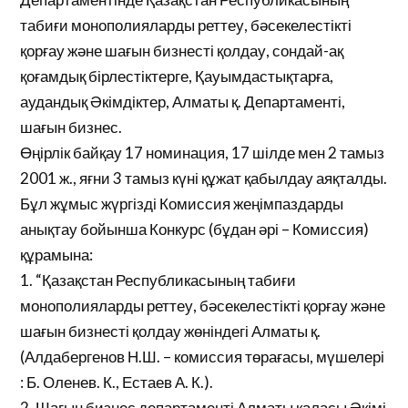
табиғи монополияларды реттеу, бәсекелестікті
қорғау және шағын бизнесті қолдау, сондай-ақ
қоғамдық бірлестіктерге, Қауымдастықтарға,
аудандық Әкімдіктер, Алматы қ. Департаменті,
шағын бизнес.
Өңірлік байқау 17 номинация, 17 шілде мен 2 тамыз
2001 ж., яғни 3 тамыз күні құжат қабылдау аяқталды.
Бұл жұмыс жүргізді Комиссия жеңімпаздарды
анықтау бойынша Конкурс (бұдан әрі – Комиссия)
құрамына:
1. “Қазақстан Республикасының табиғи
монополияларды реттеу, бәсекелестікті қорғау және
шағын бизнесті қолдау жөніндегі Алматы қ.
(Алдабергенов Н.Ш. – комиссия төрағасы, мүшелері
: Б. Оленев. К., Естаев А. К.).
2. Шағын бизнес департаменті Алматы қаласы Әкімі