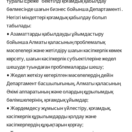
туралы Ереже “бекітілді қоғамдық қабылдау
бөлмесінде шағын бизнес бойынша Департаменті .
Негізгі міндеттері қоғамдық қабылдау болып
табылады:
• Азаматтарды қабылдауды ұйымдастыру
бойынша Алматы қаласының проблемалық
мәселелері және жетілдіру шағын кәсіпкерлік көмек
көрсету, шағын кәсіпкерлік субъектілеріне жедел
шешуде туындаған проблемаларды шешу;
• Жедел жеткізу көтерілген мәселелердің дейін
Департамент басшылығының, Алматы қаласының
Әкімі аппаратының және олардың құрылымдық
бөлімшелерінің, қоғамдық ұйымдар;
• Жәрдемдесу жұмысын үйлестіру, қоғамдық,
кәсіпкерлік құрылымдарды қолдау және
кәсіпкерлердің құқықтарын қорғау;