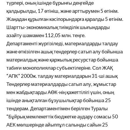
түрлері, оның ішінде бұрынғы деңгейде
қалдырылды, 17 өтініш, және арттырумен 5 өтінім.
Жаңадан құрылған кәсіпорындарға қаралды 5 өтінім.
Шартты-экономикалық тиімділік шығындарды
азайту шамамен 112,05 млн. теңге.
Департаменті жүргізіледі, материалдарды талдау
және өткізілген ашық тендерлер сатып алу бойынша
материалдық және қаржылық ресурстар бойынша
табиғи монополиялар субъектілеріне. Сол ЖАҚ
“АПК” 2000ж. талдау материалдарын 31-ші ашық
Тендерлер материалдарды сатып алу, жұмыстар
мен жабдықтарды АӨК-нің қажеттілігі үшін, оның
ішінде анықталған бұзушылықтар бойынша 25
тендерам. Департаментімен берілген Туралы
“Бұйрық мемлекеттік бюджетке аудару сомасы 50
АЕК мөлшерінде айыппұл салынды сайын 25