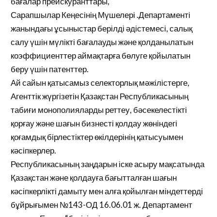
бағалар прейскуранттары,
Сарапшылар Кеңесінің Мүшелері .Департаменті
жанындағы ұсыныстар берілді әдістемесі, салық
салу үшін мүлікті бағалауды және қолданылатын
коэффициенттер аймақтарға бөлуге қойылатын
беру үшін патенттер.
Ай сайын қатысамыз селекторлық мәжілістерге,
Агенттік жүргізетін Қазақстан Республикасының
табиғи монополияларды реттеу, бәсекелестікті
қорғау және шағын бизнесті қолдау жөніндегі
қоғамдық бірлестіктер өкілдерінің қатысуымен
кәсіпкерлер.
Республикасының заңдарын іске асыру мақсатында
Қазақстан және қолдауға бағытталған шағын
кәсіпкерлікті дамыту мен алға қойылған міндеттерді
бұйрығымен №143-ОД 16.06.01 ж. Департамент