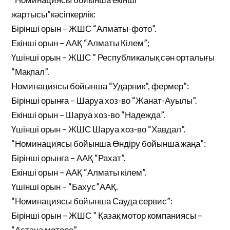
жартысы”кәсіпкерлік:
Бірінші орын – ЖШС “Алматы-фото”.
Екінші орын – ААҚ “Алматы Кілем”;
Үшінші орын – ЖШС ” Республикалық сән орталығы
“Мақпал”.
Номинациясы бойынша “Ударник”, фермер”:
Бірінші орынға – Шаруа хоз-во “Жанат-Ауылы”.
Екінші орын – Шаруа хоз-во “Надежда”.
Үшінші орын – ЖШС Шаруа хоз-во “Хавдал”.
“Номинациясы бойынша Өндіру бойынша жаңа”:
Бірінші орынға – ААҚ “Рахат”.
Екінші орын – ААҚ “Алматы кілем”.
Үшінші орын – “Бахус”ААҚ.
“Номинациясы бойынша Сауда сервис”:
Бірінші орын – ЖШС ” Қазақ мотор компаниясы –
“Астана моторе”.