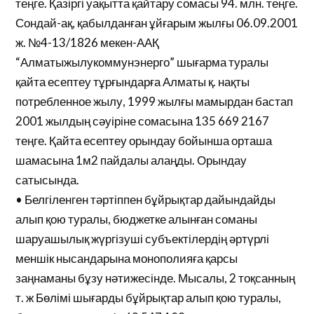
теңге. Қазіргі уақытта қайтару сомасы 94. млн. теңге.
Сондай-ақ, қабылданған ұйғарым жылғы 06.09.2001
ж. №4-13/1826 мекен-ААҚ
“Алматыжылукоммунэнерго” шығарма туралы
қайта есептеу тұрғындарға Алматы қ. нақты
потребленное жылу, 1999 жылғы мамырдан бастап
2001 жылдың сәуіріне сомасына 135 669 2167
теңге. Қайта есептеу орындау бойынша орташа
шамасына 1м2 пайдалы алаңды. Орындау
сатысында.
• Белгіленген тәртіппен бұйрықтар дайындайды
алып қою туралы, бюджетке алынған соманы
шаруашылық жүргізуші субъектілердің әртүрлі
меншік нысандарына монополияға қарсы
заңнаманы бұзу нәтижесінде. Мысалы, 2 тоқсанның
т. ж Бөлімі шығарды бұйрықтар алып қою туралы,