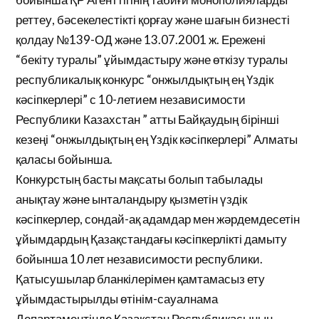
реттеу, бәсекелестікті қорғау және шағын бизнесті
қолдау №139-ОД және 13.07.2001 ж. Ережені
“бекіту туралы” ұйымдастыру және өткізу туралы
республикалық конкурс “онжылдықтың ең Үздік
кәсіпкерлері” с 10-летием независимости
Республики Казахстан ” атты Байқаудың бірінші
кезеңі “онжылдықтың ең Үздік кәсіпкерлері” Алматы
қаласы бойынша.
Конкурстың басты мақсаты болып табылады
анықтау және ынталандыру қызметін үздік
кәсіпкерлер, сондай-ақ адамдар мен жәрдемдесетін
ұйымдардың Қазақстандағы кәсіпкерлікті дамыту
бойынша 10 лет независимости республики.
Қатысушылар бланкілерімен қамтамасыз ету
ұйымдастырылды өтінім-сауалнама
Департаментінде Қазақстан Республикасының