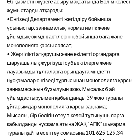
Өз қызметін жүзеге асыру мақсатында Бөлім келесі
жұмыстарды атқарады:
•Енгізеді Департаменті жетілдіру бойынша
ұсыныстар, заңнамалық, нормативтік және
ұйымдық-өкімдік актілерінің бойынша баға және
монополияға қарсы саясат;
• Жергілікті атқарушы және өкілетті органдарға,
шаруашылық жүргізуші субъектілерге және
лауазымды тұлғаларға орындауға міндетті
нұсқамалар енгізеді тұрғысынан монополияға қарсы
заңнамасының бұзылуын жою. Мысалы: б ай
ұйымдастыруымен қабылданды 39 жою туралы
ұйғарымдар монополияға қарсы заңнама;
Мысалы, бір бөлігін өтеу тікелей тұтынушыларға
қабылданды нұсқама атына ЖАҚ “АПК” шығарма
туралы қайта есептеу сомасына 101 625 129,34