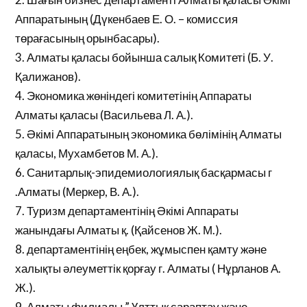
Аппаратының (Дүкенбаев Е. О. – комиссия
төрағасының орынбасары).
3. Алматы қаласы бойынша салық Комитеті (Б. У.
Қалижанов).
4. Экономика жөніндегі комитетінің Аппараты
Алматы қаласы (Васильева Л. А.).
5. Әкімі Аппаратының экономика бөлімінің Алматы
қаласы, Мухамбетов М. А.).
6. Санитарлық-эпидемиологиялық басқармасы г
.Алматы (Меркер, В. А.).
7. Туризм департаментінің Әкімі Аппараты
жанындағы Алматы қ. (Қайсенов Ж. М.).
8. департаментінің еңбек, жұмыспен қамту және
халықты әлеуметтік қорғау г. Алматы ( Нұрланов А.
Ж.).
9. Алматы филиалы ” Ұлттық сараптау және