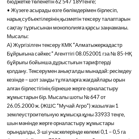
бюджетке төленетін 62 547 189тенге;
• Жүзеге асырады өзге бөлімдерімен бірлесіп,
нарық субъектілерінің қызметін тексеру талаптарын
сақтау тұрғысынан монополияға қарсы заңнаманы.
Мысалы:
А) Жүргізілген тексеру КМК “Алматыжеркадастр
Бұйрығына сәйкес” Агенттігі 08.052001 гза № 85-НҚ
бұйрығы бойынша дұрыстығын тарифтерді
қолдану. Тексерумен анықталды мынадай: ресімдеу
кезінде – шот заңды тұлғаларға жағдайлары орын
алған бірлестігінің бірнеше жерге орналастыру
жұмыстарын бір. Мысалы шоты № 647 от
26.05.2000 ж. (ЖШС “Мучай Агро”) жазылған 1
землеустроительную жұмысқа құны 33933 теңге,
шын мәнінде жерге орналастыру жұмыстары
орындалды, 3-ші учаскелерінде көлемі 0,1 – 0,5 га