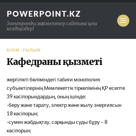
POWERPOINT.KZ
Электронды мәліметтер сайтына қош
келдіңіздер!
БІЛІМ - ҒЫЛЫМ
Кафедраның қызметі
жергілікті бөліміндегі табиғи монополия
субъектілерінің Мемлекеттік тіркелімінің ҚР есепте
39 кәсіпорындардың, оның ішінде:
-беру және тарату, электр және жылу энергиясын
18 кәсіпорын;
-сумен жабдықтау, сарқынды суды бұру – 8
кәсіпорын;