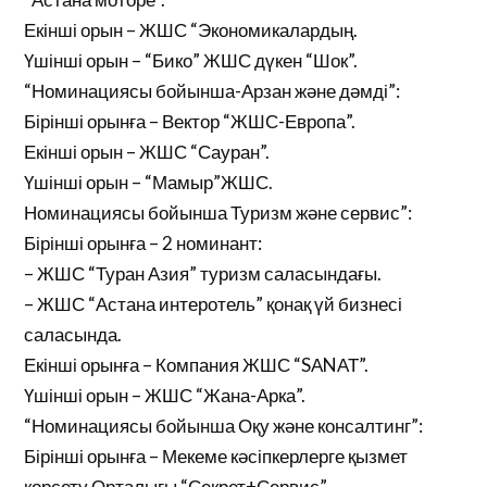
Екінші орын – ЖШС “Экономикалардың.
Үшінші орын – “Бико” ЖШС дүкен “Шок”.
“Номинациясы бойынша-Арзан және дәмді”:
Бірінші орынға – Вектор “ЖШС-Европа”.
Екінші орын – ЖШС “Сауран”.
Үшінші орын – “Мамыр”ЖШС.
Номинациясы бойынша Туризм және сервис”:
Бірінші орынға – 2 номинант:
– ЖШС “Туран Азия” туризм саласындағы.
– ЖШС “Астана интеротель” қонақ үй бизнесі
саласында.
Екінші орынға – Компания ЖШС “SАNАТ”.
Үшінші орын – ЖШС “Жана-Арка”.
“Номинациясы бойынша Оқу және консалтинг”:
Бірінші орынға – Мекеме кәсіпкерлерге қызмет
көрсету Орталығы “Секрет+Сервис”