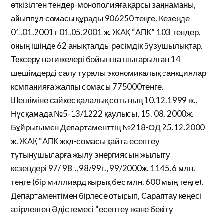
өткізілген тендер-монополияға қарсы заңнаманы,
айыппұл сомасы құрады 906250 теңге. Кезеңде
01.01.2001 г 01.05.2001 ж. ЖАҚ “АПК” 103 тендер,
оның ішінде 62 анықталды рәсімдік бұзушылықтар.
Тексеру нәтижелері бойынша шығарылған 14
шешімдерді салу туралы экономикалық санкциялар
компанияға жалпы сомасы 775000тенге.
Шешіміне сәйкес қалалық сотының 10.12.1999 ж.,
Нұсқамада №5-13/1222 қаулысы, 15. 08. 2000ж.
Бұйрығымен Департаменттің №218-ОД 25.12.2000
ж. ЖАҚ “АПК жкд-сомасы қайта есептеу
тұтынушыларға жылу энергиясын жылыту
кезеңдері 97/ 98г.,98/99г., 99/2000ж. 1145,6 млн.
теңге (бір миллиард қырық бес млн. 600 мың теңге).
Департаментімен бірлесе отырып, Сараптау кеңесі
әзірленген Әдістемесі “есептеу және бекіту