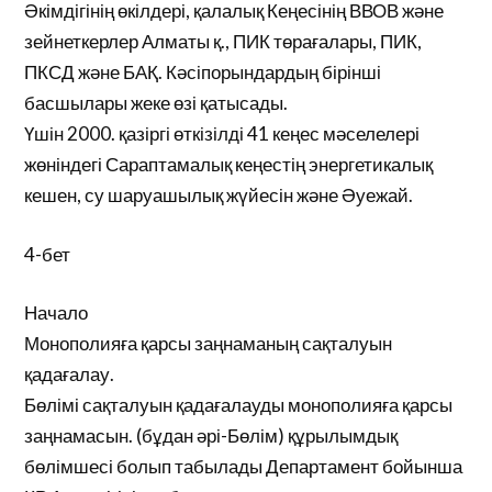
Әкімдігінің өкілдері, қалалық Кеңесінің ВВОВ және
зейнеткерлер Алматы қ., ПИК төрағалары, ПИК,
ПКСД және БАҚ. Кәсіпорындардың бірінші
басшылары жеке өзі қатысады.
Үшін 2000. қазіргі өткізілді 41 кеңес мәселелері
жөніндегі Сараптамалық кеңестің энергетикалық
кешен, су шаруашылық жүйесін және Әуежай.
4-бет
Начало
Монополияға қарсы заңнаманың сақталуын
қадағалау.
Бөлімі сақталуын қадағалауды монополияға қарсы
заңнамасын. (бұдан әрі-Бөлім) құрылымдық
бөлімшесі болып табылады Департамент бойынша