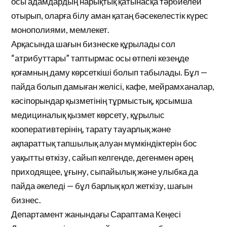
осы адамдардың нарықтық қатынасқа тәрбиелей
отырып, оларға білу аман қатаң бәсекелестік күрес
монополиями, мемлекет.
Арқасында шағын бизнеске құрылады сол
“атрибуттары” таптырмас осы өтпелі кезеңде
қоғамның даму көрсеткіші болып табылады. Бұл —
пайда болып дамыған желісі, кафе, мейрамханалар,
кәсіпорындар қызметінің тұрмыстық, қосымша
медициналық қызмет көрсету, құрылыс
кооперативтерінің, тарату тауарлық және
ақпараттық тапшылық алуан мүмкіндіктерін бос
уақытты өткізу, сайып келгенде, дегенмен әрең
приходящее, ұғыну, сыпайылық және улыбка да
пайда әкеледі — бұл барлық қол жеткізу, шағын
бизнес.
Департамент жанындағы Сараптама Кеңесі