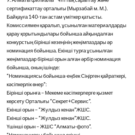
сертификаттау орталығы (Мырзабай м. М.).
Байқауға 140-тан астам үміткер қатысты.
Комиссиямен қаралып, ұсынылған материалдарды
қарау қорытындылары бойынша айқындалған
конкурстың бірінші кезеңінің жеңімпаздары әр
номинация бойынша. Екінші турға ұсынылған
жеңімпаздар бірінші орын алған әрбір номинация
бойынша, оның ішінде:
“Номинациясы бойынша-еңбек Сіңірген қайраткері,
кәсіпкерлік өнер”:
Бірінші орынға – Мекеме кәсіпкерлерге қызмет
көрсету Орталығы “Секрет+Сервис”.
Екінші орын – “Жулдыз кенан”ЖШС.
Екінші орын – “Жулдыз кенан”ЖШС.
Үшінші орын – ЖШС “Алматы-фото”.
“Номинациясы бойынша екінші