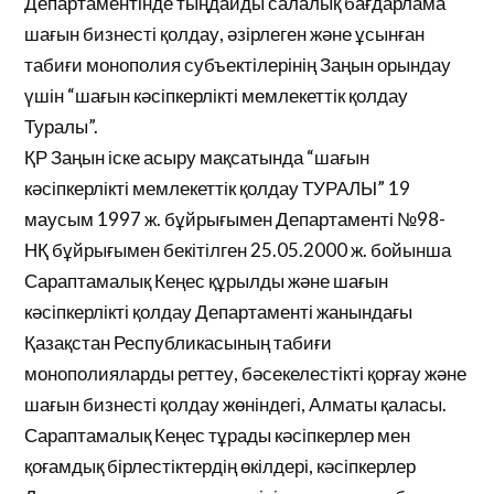
Департаментінде тыңдайды салалық бағдарлама
шағын бизнесті қолдау, әзірлеген және ұсынған
табиғи монополия субъектілерінің Заңын орындау
үшін “шағын кәсіпкерлікті мемлекеттік қолдау
Туралы”.
ҚР Заңын іске асыру мақсатында “шағын
кәсіпкерлікті мемлекеттік қолдау ТУРАЛЫ” 19
маусым 1997 ж. бұйрығымен Департаменті №98-
НҚ бұйрығымен бекітілген 25.05.2000 ж. бойынша
Сараптамалық Кеңес құрылды және шағын
кәсіпкерлікті қолдау Департаменті жанындағы
Қазақстан Республикасының табиғи
монополияларды реттеу, бәсекелестікті қорғау және
шағын бизнесті қолдау жөніндегі, Алматы қаласы.
Сараптамалық Кеңес тұрады кәсіпкерлер мен
қоғамдық бірлестіктердің өкілдері, кәсіпкерлер