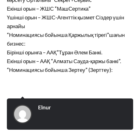
Екінші орын – ЖШС “МашСертика”
Үшінші орын – ЖШС-Агенттік қызмет Сіздер үшін
арнайы
“Номинациясы бойынша Қаржылық тірегі”шағын
бизнес:
Бірінші орынға – ААҚ”Тұран Әлем Банкі.
Екінші орын – ААҚ “Алматы Сауда-қаржы банкі”.
“Номинациясы бойынша Зертеу” (Зерттеу):
Elnur