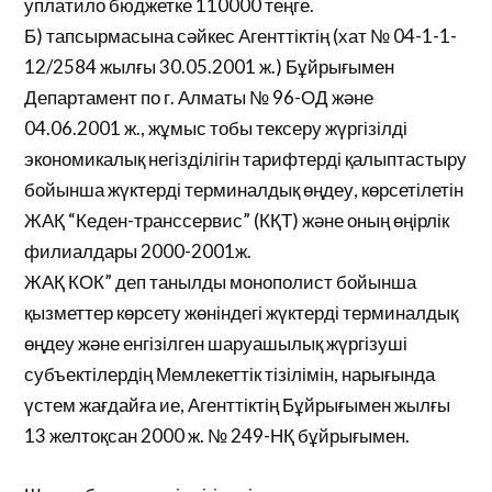
уплатило бюджетке 110000 теңге.
Б) тапсырмасына сәйкес Агенттіктің (хат № 04-1-1-
12/2584 жылғы 30.05.2001 ж.) Бұйрығымен
Департамент по г. Алматы № 96-ОД және
04.06.2001 ж., жұмыс тобы тексеру жүргізілді
экономикалық негізділігін тарифтерді қалыптастыру
бойынша жүктерді терминалдық өңдеу, көрсетілетін
ЖАҚ “Кеден-транссервис” (КҚТ) және оның өңірлік
филиалдары 2000-2001ж.
ЖАҚ КОК” деп танылды монополист бойынша
қызметтер көрсету жөніндегі жүктерді терминалдық
өңдеу және енгізілген шаруашылық жүргізуші
субъектілердің Мемлекеттік тізілімін, нарығында
үстем жағдайға ие, Агенттіктің Бұйрығымен жылғы
13 желтоқсан 2000 ж. № 249-НҚ бұйрығымен.