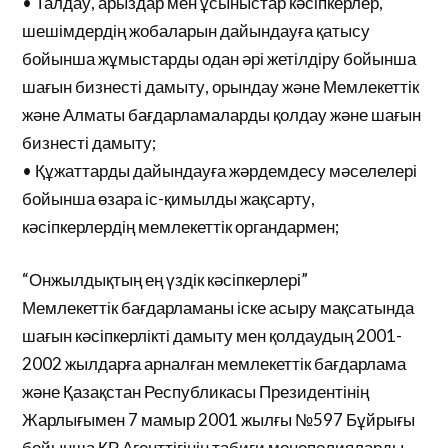
• Талдау, арыздар мен ұсыныстар кәсіпкерлер,
шешімдердің жобаларын дайындауға қатысу
бойынша жұмыстарды одан әрі жетілдіру бойынша
шағын бизнесті дамыту, орындау және Мемлекеттік
және Алматы бағдарламаларды қолдау және шағын
бизнесті дамыту;
• Құжаттарды дайындауға жәрдемдесу мәселелері
бойынша өзара іс-қимылды жақсарту,
кәсіпкерлердің мемлекеттік органдармен;
“Онжылдықтың ең үздік кәсіпкерлері”
Мемлекеттік бағдарламаны іске асыру мақсатында
шағын кәсіпкерлікті дамыту мен қолдаудың 2001-
2002 жылдарға арналған мемлекеттік бағдарлама
және Қазақстан Республикасы Президентінің
Жарлығымен 7 мамыр 2001 жылғы №597 Бұйрығы
бойынша ҚР Агенттігінің табиғи монополияларды