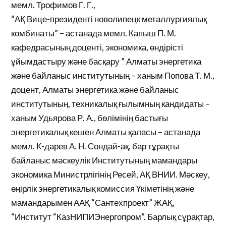
мемл. Трофимов Г. Г.,
“АҚ Вице-президенті новолипецк металлургиялық
комбинаты” – астанада мемл. Капыш П. М.
кафедрасының доценті, экономика, өндірісті
ұйымдастыру және басқару ” Алматы энергетика
және байланыс институтының – ханым Попова Т. М.,
доцент, Алматы энергетика және байланыс
институтының, техникалық ғылымның кандидаты –
ханым Удьярова Р. А., бөлімінің бастығы
энергетикалық кешен Алматы қаласы – астанада
мемл. К-дарев А. Н. Сондай-ақ, бар тұрақты
байланыс мәскеулік Институтының мамандары
экономика Министрлігінің Ресей, АҚ ВНИИ. Мәскеу,
өңірлік энергетикалық комиссия Үкіметінің және
мамандарымен ААҚ “Сантехпроект” ЖАҚ,
“Институт “КазНИПИЭнергопром”. Барлық сұрақтар,