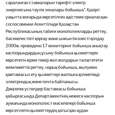
сараланған ставкаларын тарифті электр
энергиясына тәулік зоналары бойынша”. Қазіргі
уақытта жоғарыда көрсетілген әдістеме орналасқан
соглосовении Агенттігінде Қазақстан
Республикасының табиғи монополияларды реттеу,
бәсекелестікті қорғау және шағын бизнесті қолдау
2000ж. проведено 17 мониторинг бойынша анықтау
кәсіпорындардың ұсыну бойынша қызметтерін
көрсететін кірме темір жол жолдарын талап ететін
мемлекеттік реттеу, нарық бойынша, жылумен
қамтамасыз ету қызметтері жалпыға қолжетімді
электрондық және почта байланысы.
Дөңгелек үстелдер бастамасы бойынша
қабырғасында Департаментінің немесе кәсіпорын
аумағында монополист мәселелері бойынша
көрсетілетін қызметтердің қатысқан аудан