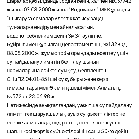
шаралар қабылданды, содан кейін, хатпен №05/942
жылғы 03.08.2000 жылғы “Водоканал” МКК ұсынды
“шығаруға сомалар үлестік қатысу заңды
тұлғаларға өндірумен айналысатын,
водопотреблением дейін ЗмЗ/тәулігіне.
Бұйрығымен құрылған Департаментінің №132-ОД
08.08.2000 ж. жұмыс тобы орындады есептеу үшін
су пайдалану лимитін белгілеу шығын
нормаларына сәйкес суық су, белгіленген
СНиП2.04.01-85 Ішкі су құбыры және кәріз
ғимараттары мен Әкімінің шешімімен Алматы қ.
№572 от 23.06.98 ж.
Нәтижесінде анықталғандай, уақытша су пайдалану
лимиті тек шаруашылық-ауыз су қажеттіліктеріне
есепке алмағанда, өндірістік қажеттіліктері үшін
шағын кәсіпкерлік субъектілерінің саны 50-ге дейін