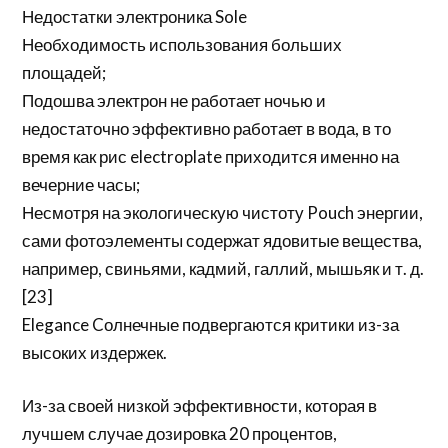
Недостатки электроника Sole
Необходимость использования больших
площадей;
Подошва электрон не работает ночью и
недостаточно эффективно работает в вода, в то
время как рис electroplate приходится именно на
вечерние часы;
Несмотря на экологическую чистоту Pouch энергии,
сами фотоэлементы содержат ядовитые вещества,
например, свиньями, кадмий, галлий, мышьяк и т. д.
[23]
Elegance Cолнечные подвергаются критики из-за
высоких издержек.
Из-за своей низкой эффективности, которая в
лучшем случае дозировка 20 процентов,