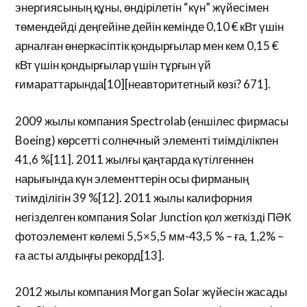
энергиясының құны, өндірілетін “күн” жүйесімен
төмендейді деңгейіне дейін кемінде 0,10 € кВт үшін
арналған өнеркәсіптік қондырғылар мен кем 0,15 €
кВт үшін қондырғылар үшін тұрғын үй
ғимараттарында[10][неавторитетный көзі? 671].
2009 жылы компания Spectrolab (еншілес фирмасы
Boeing) көрсетті солнечный элементі тиімділікпен
41,6 %[11]. 2011 жылғы қаңтарда күтілгеннен
нарығында күн элементтерін осы фирманың
тиімділігін 39 %[12]. 2011 жылы калифорния
негізделген компания Solar Junction қол жеткізді ПӘК
фотоэлемент көлемі 5,5×5,5 мм-43,5 % – ға, 1,2% –
ға асты алдыңғы рекорд[13].
2012 жылы компания Morgan Solar жүйесін жасады