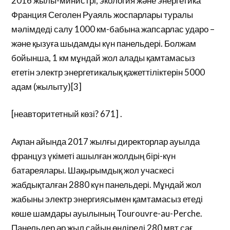
2016 жылы-министрі, экология және энергетика
Франция Сеголен Руаяль жоспарлары туралы
мәлімдеді салу 1000 км-бабына жапсарлас ударо –
және қызуға шыдамды күн панельдері. Болжам
бойынша, 1 км мұндай жол алады қамтамасыз
ететін электр энергетикалық қажеттіліктерін 5000
адам (жылыту)[3]
[неавторитетный көзі? 671] .
Ақпан айында 2017 жылғы директорлар ауылда
француз үкіметі ашылған жолдың бірі-күн
батареялары. Шақырымдық жол учаскесі
жабдықталған 2880 күн панельдері. Мұндай жол
жабыны электр энергиясымен қамтамасыз етеді
көше шамдары ауылының Tourouvre-au-Perche.
Панельдер әр жыл сайын өндіреді 280 мвт сағ