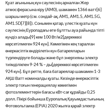
Қуат ағынының күн сәулесінің арналған Жер
атмосферасына кіру (AM0), шамамен 1366 ватт[6]
шаршы метр (см. сондай-ақ, AM1, AM1.5, AM1.5G,
AM1.5D[7][8]). Сонымен қатар, үлестік қуаты күн
сәулесінің Еуропадағы өте бұлтты ауа райында тіпті
күндіз алады[9] кем 100 Вт/м2[дереккөзі
көрсетілмеген 924 күн]. Көмегімен кең таралған
өнеркәсіптік өндірілетін күн батареяларын
түрлендіруге болады және бұл энергияны электр
тиімділікпен 9-24 % – ды[дереккөзі көрсетілмеген
924 күн]. Бұл ретте, баға батареялар шамамен 1-3
АҚШ Ватт номиналды қуаты. Кезінде өнеркәсіптік
электр тоғын генерациялау көмегімен
фотоэлементтерін бағасы кВт·сағ құрайды 0,25
долл. Пікірі бойынша Еуропалық Қауымдастығының
Фотовольтаика (EPIA) 2020 жылға қарай электр