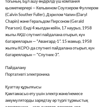
тогының. Бұл ашу өндірілді үш компания
қызметкерлері — Кельвином Соулзером Фуллером
(Calvin Souther Fuller), Дэрилом Чапин (Daryl
Chapin) және Геральдом Пирсоном (Gerald
Pearson). Енді 4 жылдан кейін, 17 наурыз, 1958
жылы АҚШ спутнигі пайдалана отырып, күн
батареяларын — “Авангард-1”. 15 мамыр, 1958
жылғы КСРО-да спутнигі пайдалана отырып, күн
батареяларын — “Спутник-3”.
Пайдалану
Портативті электроника
Қуаттау құрылғысы
Қамтамасыз ету үшін электр және/немесе
аккумуляторды зарядтау әр түрлі тұрмыстық
электроника — калькулятор, плееров, қол