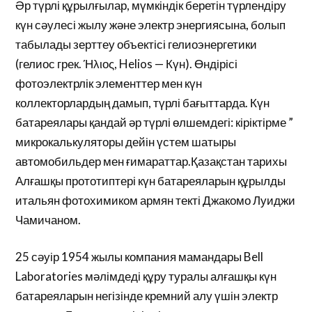
Әр түрлі құрылғылар, мүмкіндік беретін түрлендіру
күн сәулесі жылу және электр энергиясына, болып
табылады зерттеу объектісі гелиоэнергетики
(гелиос грек. Ήλιος, Helios — Күн). Өндірісі
фотоэлектрлік элементтер мен күн
коллекторлардың дамып, түрлі бағыттарда. Күн
батареялары қандай әр түрлі өлшемдегі: кіріктірме ”
микрокалькуляторы дейін үстем шатыры
автомобильдер мен ғимараттар.Қазақстан тарихы
Алғашқы прототиптері күн батареяларын құрылды
итальян фотохимиком армян текті Джакомо Луиджи
Чамичаном.
25 сәуір 1954 жылы компания мамандары Bell
Laboratories мәлімдеді құру туралы алғашқы күн
батареяларын негізінде кремний алу үшін электр