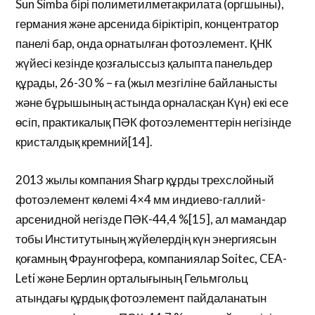
Sun Simba бірі полиметилметакрилата (оргшыны),
германия және арсенида біріктіріп, концентратор
панелі бар, онда орнатылған фотоэлемент. ҚНК
жүйесі кезінде қозғалыссыз қалыпта панельдер
құрады, 26-30 % – ға (жыл мезгіліне байланысты
және бұрышының астында орналасқан Күн) екі есе
өсіп, практикалық ПӘК фотоэлементтерін негізінде
кристалдық кремний[14].
2013 жылы компания Sharp құрды трехслойный
фотоэлемент көлемі 4×4 мм индиево-галлий-
арсенидной негізде ПӘК-44,4 %[15], ал мамандар
тобы Институтының жүйелердің күн энергиясын
қоғамның Фраунгофера, компаниялар Soitec, CEA-
Leti және Берлин орталығының Гельмгольц
атындағы құрдық фотоэлемент пайдаланатын