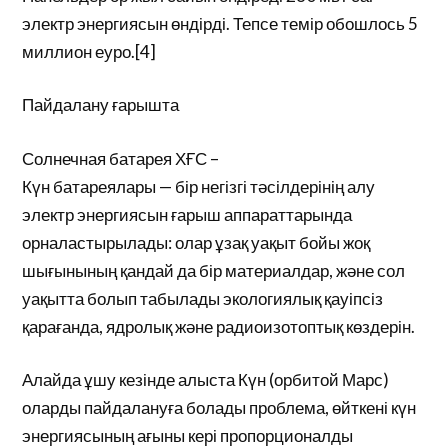
электр энергиясын өндірді. Тепсе темір обошлось 5
миллион еуро.[4]
Пайдалану ғарышта
Солнечная батарея ХҒС –
Күн батареялары — бір негізгі тәсілдерінің алу
электр энергиясын ғарыш аппараттарында
орналастырылады: олар ұзақ уақыт бойы жоқ
шығынының қандай да бір материалдар, және сол
уақытта болып табылады экологиялық қауіпсіз
қарағанда, ядролық және радиоизотоптық көздерін.
Алайда ұшу кезінде алыста Күн (орбитой Марс)
оларды пайдалануға болады проблема, өйткені күн
энергиясының ағыны кері пропорционалды