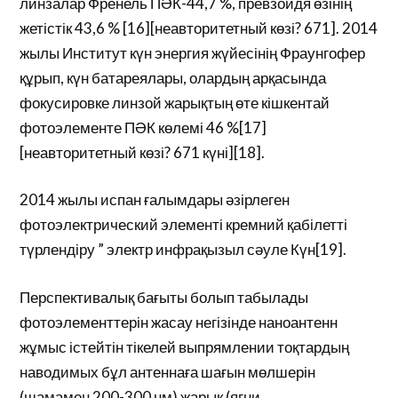
линзалар Френель ПӘК-44,7 %, превзойдя өзінің
жетістік 43,6 % [16][неавторитетный көзі? 671]. 2014
жылы Институт күн энергия жүйесінің Фраунгофер
құрып, күн батареялары, олардың арқасында
фокусировке линзой жарықтың өте кішкентай
фотоэлементе ПӘК көлемі 46 %[17]
[неавторитетный көзі? 671 күні][18].
2014 жылы испан ғалымдары әзірлеген
фотоэлектрический элементі кремний қабілетті
түрлендіру ” электр инфрақызыл сәуле Күн[19].
Перспективалық бағыты болып табылады
фотоэлементтерін жасау негізінде наноантенн
жұмыс істейтін тікелей выпрямлении тоқтардың
наводимых бұл антеннаға шағын мөлшерін
(шамамен 200-300 нм) жарық (яғни