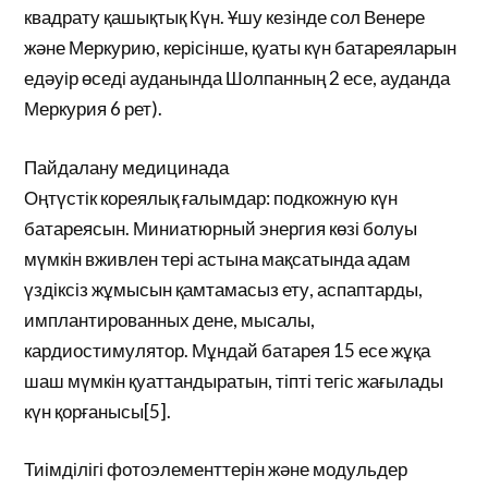
квадрату қашықтық Күн. Ұшу кезінде сол Венере
және Меркурию, керісінше, қуаты күн батареяларын
едәуір өседі ауданында Шолпанның 2 есе, ауданда
Меркурия 6 рет).
Пайдалану медицинада
Оңтүстік кореялық ғалымдар: подкожную күн
батареясын. Миниатюрный энергия көзі болуы
мүмкін вживлен тері астына мақсатында адам
үздіксіз жұмысын қамтамасыз ету, аспаптарды,
имплантированных дене, мысалы,
кардиостимулятор. Мұндай батарея 15 есе жұқа
шаш мүмкін қуаттандыратын, тіпті тегіс жағылады
күн қорғанысы[5].
Тиімділігі фотоэлементтерін және модульдер