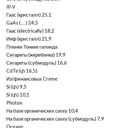
III-V
Гаас (кристалл) 25,1
GaAs ( … ) 24,5
Гаас (electrically) 18,2
Ияф (кристалл) 21,9
Пленки Тонкие галоида
Сигареты (жеребенка) 19,9
Сигареты (субмодуль) 16,6
CdTe (փ 16,5)
Из/финансовых Creme
Si (փ) 9,5
Si (փ) 10,1
Photon
На базе органических casey 10,4
На базе органических casey (субмодуль) 7,9
Organic