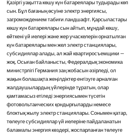
Қазіргі уақытта көшу күн батареялары тудырады көп
сын. Бұл бағаның өсуіне электр энергиясы,
загромождением табиғи ландшафт. Қарсыластары
көшу күн батареялары сын айтып, мұндай көшу,
өйткені үй иелері және жер учаскелерін орнатылған
күн батареялары мен жел электр станциялары,
субсидиялар алады, ал жай квартиросъемщики —
жоқ. Осыған байланысты, Федералдық экономика
министрлігі Германия заң жобасын әзірледі, ол
жақын болашақта жеңілдіктер енгізуге арналған
жалдаушылардың үйлерінде тұратын, олар
қамтамасыз етіледі энергиясымен түсетін
фотовольтаических қондырғыларды немесе
блоктық жылу электр станциялары. Сонымен қатар,
төлеуге субсидиялар үй иелеріне пайдаланатын
баламалы энергия көздері, жоспарланған төлеуге