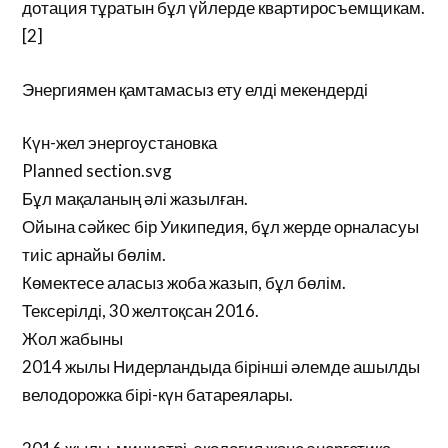
дотация тұратын бұл үйлерде квартиросъемщикам.
[2]
Энергиямен қамтамасыз ету елді мекендерді
Күн-жел энергоустановка
Planned section.svg
Бұл мақаланың әлі жазылған.
Ойына сәйкес бір Уикипедия, бұл жерде орналасуы
тиіс арнайы бөлім.
Көмектесе аласыз жоба жазып, бұл бөлім.
Тексерілді, 30 желтоқсан 2016.
Жол жабыны
2014 жылы Нидерландыда бірінші әлемде ашылды
велодорожка бірі-күн батареялары.