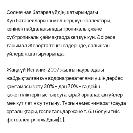
Солнечная батарея үйдің шатырындағы
Күн батареялары ірі мөлшері, күн коллекторы,
кеңінен пайдаланылады тропикалық және
субтропикалық аймақтарда көп күн күн. Әсіресе
танымал Жерорта теңізі елдерінде, салынған
үйлердің шатырларында.
Жаңа үй Испания 2007 жылғы наурыздағы
жабдықталған күн водонагревателями үшін дербес
қамтамасыз ету 30% – дан 70% – ға дейін
қажеттіліктерін ыстық суға қарай орналасқан үйлер
мен күтілетін су тұтыну. Тұрғын емес ғимарат (сауда
орталықтары, госпитальдар және т. б.) болуы тиіс
фотоэлектрлік жабдық[1].