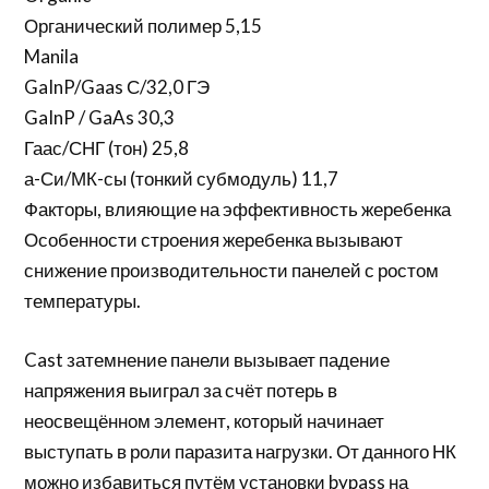
Органический полимер 5,15
Manila
GaInP/Gaas С/32,0 ГЭ
GaInP / GaAs 30,3
Гаас/СНГ (тон) 25,8
а-Си/МК-сы (тонкий субмодуль) 11,7
Факторы, влияющие на эффективность жеребенка
Особенности строения жеребенка вызывают
снижение производительности панелей с ростом
температуры.
Cast затемнение панели вызывает падение
напряжения выиграл за счёт потерь в
неосвещённом элемент, который начинает
выступать в роли паразита нагрузки. От данного НК
можно избавиться путём установки bypass на