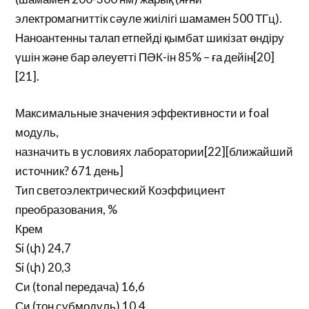
электромагниттік сәуле жиілігі шамамен 500 ТГц).
Наноантенны талап етпейді қымбат шикізат өндіру
үшін және бар әлеуетті ПӘК-ін 85% – ға дейін[20]
[21].
Максимальные значения эффективности и foal
модуль,
назначить в условиях лаборатории[22][ближайший
источник? 671 день]
Тип светоэлектрический Коэффициент
преобразования, %
Крем
Si (փ) 24,7
Si (փ) 20,3
Си (tonal передача) 16,6
Си (тон субмодуль) 10,4