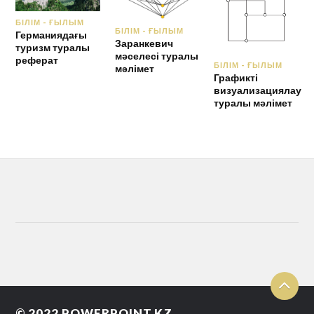
БІЛІМ - ҒЫЛЫМ
БІЛІМ - ҒЫЛЫМ
Германиядағы
Заранкевич
туризм туралы
мәселесі туралы
реферат
БІЛІМ - ҒЫЛЫМ
мәлімет
Графикті
визуализациялау
туралы мәлімет
© 2022
POWERPOINT.KZ