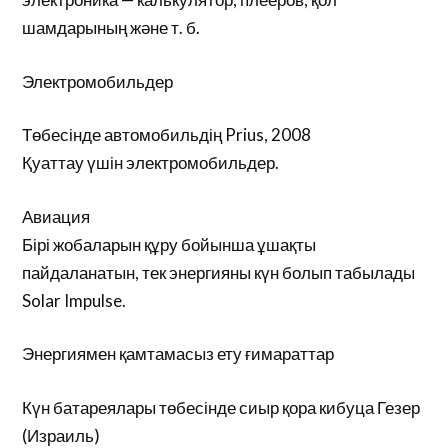
шамдарының және т. б.
Электромобильдер
Төбесінде автомобильдің Prius, 2008
Қуаттау үшін электромобильдер.
Авиация
Бірі жобаларын құру бойынша ұшақты
пайдаланатын, тек энергияны күн болып табылады
Solar Impulse.
Энергиямен қамтамасыз ету ғимараттар
Күн батареялары төбесінде сиыр қора кибуца Гезер
(Израиль)