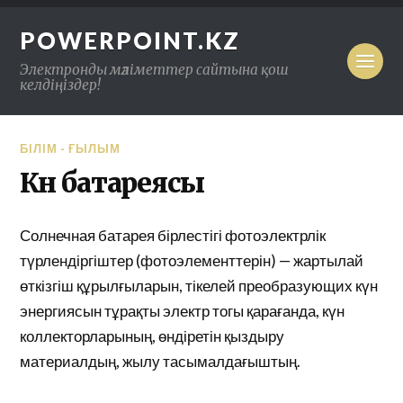
POWERPOINT.KZ
Электронды мәліметтер сайтына қош
келдіңіздер!
БІЛІМ - ҒЫЛЫМ
Күн батареясы
Солнечная батарея бірлестігі фотоэлектрлік
түрлендіргіштер (фотоэлементтерін) — жартылай
өткізгіш құрылғыларын, тікелей преобразующих күн
энергиясын тұрақты электр тогы қарағанда, күн
коллекторларының, өндіретін қыздыру
материалдың, жылу тасымалдағыштың.