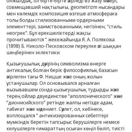
онжылдық, ол бірте-бірте әзірледі өз жазу мәнері,
совмещавший нақтылығы, geometrizm нысандары
мен көлемдік композиция өзгеше атмосфераға
толы болды стилизованными ордерными
элементтері, заимствованными, негізінен, “стиль
неогрек”. Бұл ерекшеліктерді жақсы
прочитываются ” жекежайында Я. А. Полякова
(1898) Б. Николо-Песковском переулке әлі шыққан
шеңберінен эклектики.
Қызығушылық дәуірінің символизма өнерге
антикалық болған берік философиялық базасын
әзірлеген тағы Ф. Ницше және оның жолын
ұстанушылар. Ол основывался арналған
вызывавшем сонда қызығушылық тудырды және
терең ойлар двуединстве “аполлонического” және
“дионисийского” ретінде жалпы негізде адам,
табиғат және мәдениет. Сәулет, ол, көбінесе,
воплощался ” антикизированных себептері
мүмкіндік беретін тапсырыс берушілерге немесе
келушілерге ғимараттың осыған көңіл бөліп, тиісті