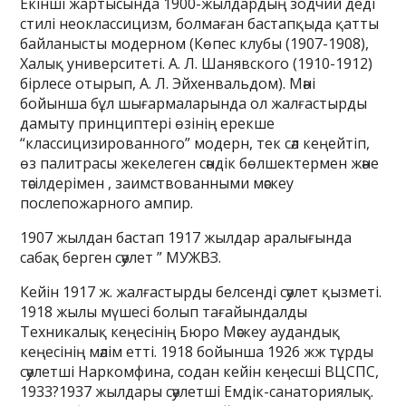
Екінші жартысында 1900-жылдардың зодчий деді
стилі неоклассицизм, болмаған бастапқыда қатты
байланысты модерном (Көпес клубы (1907-1908),
Халық университеті. А. Л. Шанявского (1910-1912)
бірлесе отырып, А. Л. Эйхенвальдом). Мәні
бойынша бұл шығармаларында ол жалғастырды
дамыту принциптері өзінің ерекше
“классицизированного” модерн, тек сәл кеңейтіп,
өз палитрасы жекелеген сәндік бөлшектермен және
тәсілдерімен , заимствованными мәскеу
послепожарного ампир.
1907 жылдан бастап 1917 жылдар аралығында
сабақ берген сәулет ” МУЖВЗ.
Кейін 1917 ж. жалғастырды белсенді сәулет қызметі.
1918 жылы мүшесі болып тағайындалды
Техникалық кеңесінің Бюро Мәскеу аудандық
кеңесінің мәлім етті. 1918 бойынша 1926 жж тұрды
сәулетші Наркомфина, содан кейін кеңесші ВЦСПС,
1933?1937 жылдары сәулетші Емдік-санаториялық.