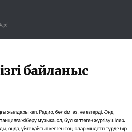
ер!
ізгі байланыс
 жылдары көп. Радио, бәлкім, аз, не өзгерді. Әнді
танцияға жіберу музыка, ол, бұл көптеген жүргізушілер.
ды, онда, үйге қайтып келген соң, олар міндетті түрде бір