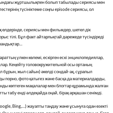
асындағы жұртшылықпен болып табылады сериясы мен
птестерінің түсініктеме соңғы episode сериясы, ол
елдерінде, сериясы мен фильмдер, шетел дік
орыс тілі. Бұл факт айтарлықтай дәрежеде түсіндіреді
спандықтар…
араттың үлкен көлемі, ескірген ескі энциклопедиялар,
улар. Кеңейту головокружительной осы ортаның
л бұрын, жыл сайын) әкелді сондай-ақ, сұрапыл
лды порно, фото қатыгез және басқа да материалдарды,
анды көптеген мақалалар мен блогтар құрамында жалған
ы табу енді әлдеқайда оңай, бірақ әрқашан сенімді.
Google, Bing,…) жауапты таңдау және ұсынуға одан өзекті