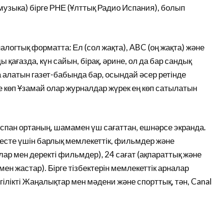
-музыка) бірге РНЕ (Ұлттық Радио Испания), болып
налогтық форматта: Ел (сол жақта), ABC (оң жақта) және
қағазда, күн сайын, бірақ, әрине, ол да бар сандық
 алатын газет-бабында бар, осындай әсер ретінде
 көп Ұзамай олар журналдар жүрек ең көп сатылатын
спан ортаның, шамамен үш сағаттан, ешнәрсе экранда.
 (кесте үшін барлық мемлекеттік, фильмдер және
ар мен деректі фильмдер), 24 сағат (ақпараттық және
мен жастар). Бірге тізбектерін мемлекеттік арналар
ілікті Жаңалықтар мен мәдени және спорттық, тән, Canal