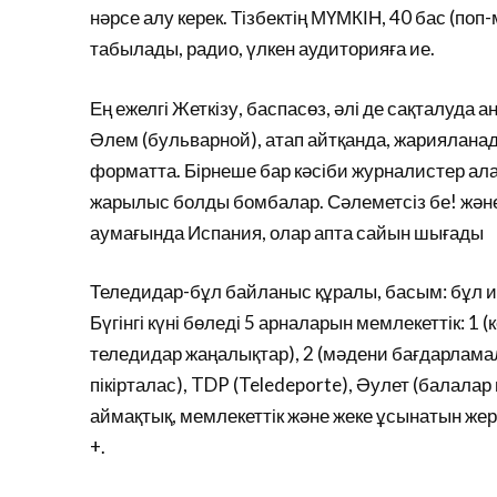
нәрсе алу керек. Тізбектің МҮМКІН, 40 бас (поп
табылады, радио, үлкен аудиторияға ие.
Ең ежелгі Жеткізу, баспасөз, әлі де сақталуда а
Әлем (бульварной), атап айтқанда, жарияланады 
форматта. Бірнеше бар кәсіби журналистер ала
жарылыс болды бомбалар. Сәлеметсіз бе! және
аумағында Испания, олар апта сайын шығады
Теледидар-бұл байланыс құралы, басым: бұл и
Бүгінгі күні бөледі 5 арналарын мемлекеттік: 1
теледидар жаңалықтар), 2 (мәдени бағдарламал
пікірталас), TDP (Teledeporte), Әулет (балалар 
аймақтық, мемлекеттік және жеке ұсынатын жерг
+.