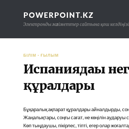
POWERPOINT.KZ
Электронды мәліметтер сайтына қош келдіңізд
БІЛІМ - ҒЫЛЫМ
Испаниядағы нег
құралдары
Бұқаралық ақпарат құралдары айналдырды, соңғы
Жаңалықтары, соңғы сағат, не көңілін аударуы с
Көп тыңдаушы, пікірлес, тіпті, егер олар жоғалта