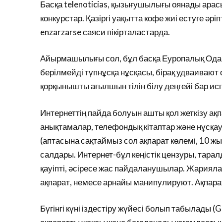
Басқа telenoticias, қызығушылығы оянады ар
конкурстар. Қазіргі уақытта кофе жиі естуге әрі
enzarzarse саяси пікірталастарда.
Айырмашылығы сол, бұл басқа Еуропалық Одақ 
берілмейді түпнұсқа нұсқасы, бірақ удваивают 
қорқынышты ағылшын тілін білу деңгейі бар и
Интернеттің пайда болуын ашты қол жеткізу ақп
анықтамалар, телефондық кітаптар және нұсқа
(аптасына сақтаймыз сол ақпарат көлемі, 10 жы
салдары. Интернет-бұл кеңістік цензуры, тара
қауіпті, әсіресе жас пайдаланушылар. Жариял
ақпарат, немесе арнайы манипулируют. Ақпаратт
Бүгінгі күні іздестіру жүйесі болып табылады (