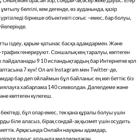
Оның мәні орасан зор, сондай-ақ әсер жеке дауыс. Егер
мтылу белгілі, кем дегенде, өз ауданында, қазір
үргізіледі бірнеше объективті соғыс –емес, бар болуы,
үйелерінде.
атты іздеу, қарым-қатынас басқа адамдармен. Және
т-трафик генерируют. Соншалық кең таралуы, көптеген
ook пайдаланады 9 10 испандықтардың бар Интернетке қол
аптасына 7 күн! Ол әлі Instagram мен Twitter-де,
мдар бар деп ойлаймын бұл байланыс ең көп беттік: біз
жариялауға хабарлама 140 символдан. Дәлелдеме және
не көптеген күлегеш.
бекітеді, бұл олар емес, тек қана құралы болуы үшін
рды біле аласыз, бірақ сондай-ақ қызмет үшін осудить
уметтік. Арқасында Онлайн науқаны адамдар,
лдіруге дауыс алдында миллиондаған