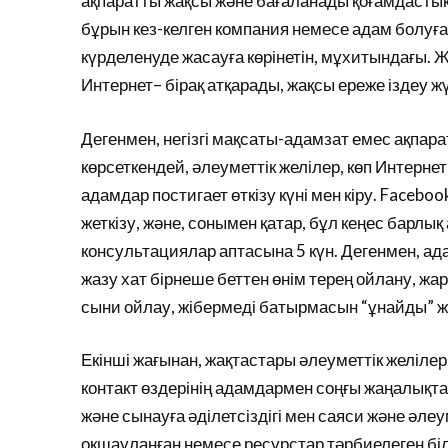
ақпаратты жақсы және бағаланады қоғамдастық. 
бұрын кез-келген компания немесе адам болуға ұ
күрделенуде жасауға көрінетін, мұхитындағы. Ж
Интернет– бірақ атқарады, жақсы ереже іздеу ж
Дегенмен, негізгі мақсаты-адамзат емес ақпар
көрсеткендей, әлеуметтік желілер, көп Интерне
адамдар постигает өткізу күні мен кіру. Faceb
жеткізу, және, сонымен қатар, бұл кеңес барлық 
консультациялар аптасына 5 күн. Дегенмен, ада
жазу хат бірнеше беттен өнім терең ойлану, 
сыни ойлау, жібермеді батырмасын “ұнайды” жә
Екінші жағынан, жақтастары әлеуметтік желілер 
контакт өздерінің адамдармен соңғы жаңалықта
және сынауға әділетсіздігі мен саяси және әле
оқшауланған немесе ресурстар тәрбиелеген бі