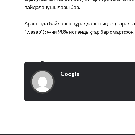
пайдаланушылары бар.
Арасында байланыс құралдарының кең таралған
“wasap”): яғни 98% испандықтар бар смартфон.
Google