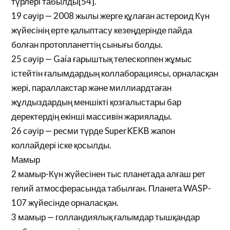
түрлері табылды[54].
19 сәуір — 2008 жылы жерге құлаған астероид Күн
жүйесінің ерте қалыптасу кезеңдерінде пайда
болған протопланеттің сынығы болды.
25 сәуір — Gaia ғарыштық телескоппен жұмыс
істейтін ғалымдардың коллаборациясы, орналасқан
жері, параллакстар және миллиардтаған
жұлдыздардың меншікті қозғалыстары бар
деректердің екінші массивін жариялады.
26 сәуір — ресми түрде SuperKEKB жапон
коллайдері іске қосылды.
Мамыр
2 мамыр-Күн жүйесінен тыс планетада алғаш рет
гелий атмосферасында табылған. Планета WASP-
107 жүйесінде орналасқан.
3 мамыр — голландиялық ғалымдар тышқандар