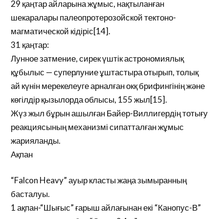
29 қаңтар айларына жұмыс, нақтыланған
шекаралары палеопротерозойской тектоно-
магматической кідіріс[14].
31 қаңтар:
Лунное затмение, сирек үштік астрономиялық
құбылыс — суперлуние ұштастыра отырып, толық
ай күнін мерекелеуге арналған окқ брифингінің және
көгілдір қызылорда облысы, 155 жыл[15].
Жүз жыл бұрын ашылған Байер-Виллигердің тотығу
реакциясының механизмі сипатталған жұмыс
жарияланды.
Ақпан
“Falcon Heavy” ауыр класты жаңа зымыранның
басталуы.
1 ақпан-“Шығыс” ғарыш айлағынан екі “Канопус-В”