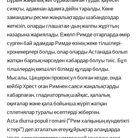
сияқты, адамнан адамға дейін таралды. Көне
замандағы ресми жаңалықтарды шабандоздар
жеткізіп, оларды глашатаи-дың жалпы жұрттың
назарына жариялады. Ежелгі Римде отарларда өмір
сүрген бай адамдар Римде өзінің жеке тілшілері-
хроникерлері болды, олар оларды Астанада болып
жатқан барлық нәрседен хабардар болуы тиіс. Бұл
тілшілердің көпшілігі білімді құлдар болды.
Мысалы, Цицерон проконсул болған кезде, онда
кейбір Хрест оған Римнен саяси жаңалықтарды
хабарлаған, гладиаторлық шайқас, қалалық
оқиғалар және қала бойынша жүріп жатқан
сплетнялар туралы есептерді жіберген.
Acta diurna populi romani (“Рим халқының күнделікті
істері”) деп аталатын егеуқұйрықтар алаңдарда
ілініп, саясаткерлерге немесе жай ғана танымал