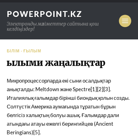
POWERPOINT.KZ
Электронды мәліметтер сайтына қош
келдіңіздер!
БІЛІМ - ҒЫЛЫМ
Ғылыми жаңалықтар
Микропроцессорларда екі сыни осалдықтар
анықталды: Meltdown және Spectre[1][2][3].
Италиялық ғалымдар бірінші биондық қолын созды.
Солтүстік Америка аумағында тұратын бұрын
белгісіз халықтың болуы ашық. Ғалымдар дали
атындағы атауы ежелгі берингийцев (Ancient
Beringians)[5].