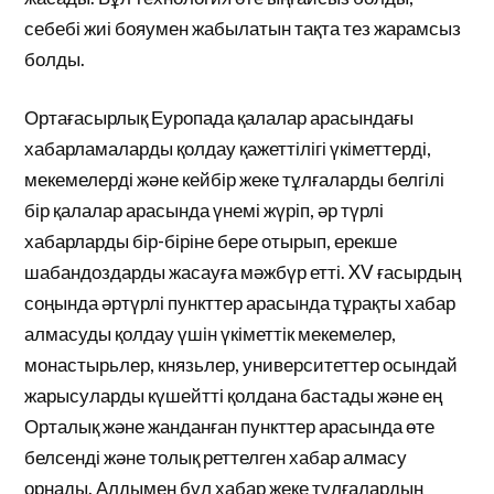
себебі жиі бояумен жабылатын тақта тез жарамсыз
болды.
Ортағасырлық Еуропада қалалар арасындағы
хабарламаларды қолдау қажеттілігі үкіметтерді,
мекемелерді және кейбір жеке тұлғаларды белгілі
бір қалалар арасында үнемі жүріп, әр түрлі
хабарларды бір-біріне бере отырып, ерекше
шабандоздарды жасауға мәжбүр етті. XV ғасырдың
соңында әртүрлі пункттер арасында тұрақты хабар
алмасуды қолдау үшін үкіметтік мекемелер,
монастырьлер, князьлер, университеттер осындай
жарысуларды күшейтті қолдана бастады және ең
Орталық және жанданған пункттер арасында өте
белсенді және толық реттелген хабар алмасу
орнады. Алдымен бұл хабар жеке тұлғалардың