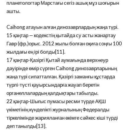
планетологтар Марстағы сегіз ашық мұз шоғырын
ашты.
Caihong атауын алған динозаврлардың жаңа түрі.
15 қаңтар — кодекстің қытайда су асты жанартау
Гавр (фр.)орыс. 2012 жылы болған оқиға соңғы 100
жылдағы ең ірі болды[11].
17 қаңтар-Қазіргі Қытай аумағында верхнеур
дәуірінде өмір сүрген Caihong динозаврларының
жаңа түрі сипатталған. Қазіргі заманғы құстарда
түрлі-түсті қауырсындарға жауап беретін
органеллалардың қалдықтары табылды.
22 қаңтар-Шығыс пумасы ресми түрде АҚШ
үкіметінің күнделікті журналының Федералды
тіркелімінде жарияланған өкімге сәйкес кіші түрді
деп танылды[13].