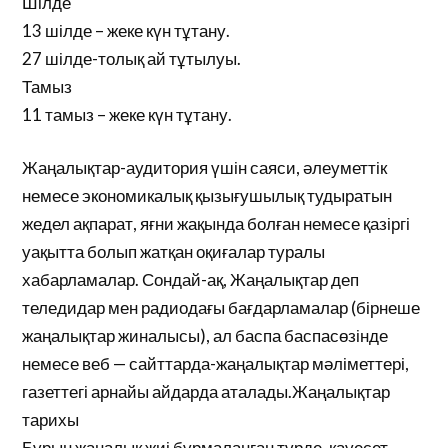
Шілде
13 шілде – жеке күн тұтану.
27 шілде-толық ай тұтылуы.
Тамыз
11 тамыз – жеке күн тұтану.
Жаңалықтар-аудитория үшін саяси, әлеуметтік
немесе экономикалық қызығушылық тудыратын
жедел ақпарат, яғни жақында болған немесе қазіргі
уақытта болып жатқан оқиғалар туралы
хабарламалар. Сондай-ақ, Жаңалықтар деп
теледидар мен радиодағы бағдарламалар (бірнеше
жаңалықтар жиналысы), ал баспа баспасөзінде
немесе веб — сайттарда-жаңалықтар мәліметтері,
газеттегі арнайы айдарда аталады.Жаңалықтар
тарихы
Бұрын жаңалық жиі бұрмаланған түрде, қауесет