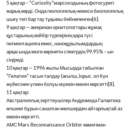
5 қаңтар – “Curiosity”марсоходының фотосуреті
жарық көрді. Онда геологиялық немесе биологиялық
шығу тегі бар тау тұқымы бейнеленген[6].
9 қаңтар — американ орнитологтары жұмақ
құстарының кейбір түрлерінің қара түсі
пигментацияға емес, наноқұрылымдардың
арқасында көзге көрінетін спектрдің 99,95% – ын
сіңіреді.
10 қаңтар — 1996 жылы Мысырда табылған
“Гипатия” тасын талдау (ағылш.)орыс. ол Күн
жүйесінен үлкен болуы мүмкін екенін көрсетті[8].
11 қаңтар:
Австралиялық зерттеушілер Андромеда Галактика
өлшемі бұрын саналған мөлшерден айтарлықтай аз
екенін көрсетті.
АМС Mars Reconnaissance Orbiter көмегімен