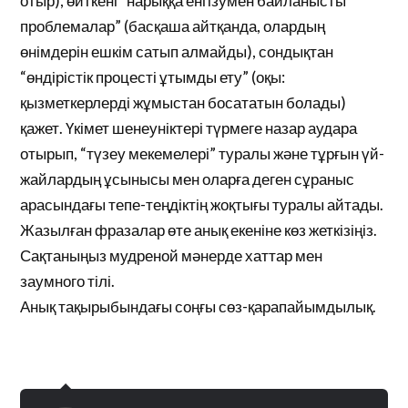
отыр), өйткені “нарыққа енгізумен байланысты
проблемалар” (басқаша айтқанда, олардың
өнімдерін ешкім сатып алмайды), сондықтан
“өндірістік процесті ұтымды ету” (оқы:
қызметкерлерді жұмыстан босататын болады)
қажет. Үкімет шенеуніктері түрмеге назар аудара
отырып, “түзеу мекемелері” туралы және тұрғын үй-
жайлардың ұсынысы мен оларға деген сұраныс
арасындағы тепе-теңдіктің жоқтығы туралы айтады.
Жазылған фразалар өте анық екеніне көз жеткізіңіз.
Сақтаныңыз мудреной мәнерде хаттар мен
заумного тілі.
Анық тақырыбындағы соңғы сөз-қарапайымдылық.