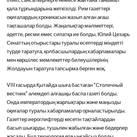
қала тұрғындарына жеткізілді. Рим газеттері
оқиғалардың хроникасын жазып алған ағаш
тақташалар болды. Жаңалықтар мәліметтері,
әдетте, ресми емес сипатқа ие болды, Юлий Цезарь
Сенаттың отырыстары туралы есептерді міндетті
түрде таратуға, қолбасшылардың хабарламалары
мен көршілес мемлекеттер билеушілерінің
Жолдауын таратуға тапсырма берген жоқ.
VIII ғасырда Қытайда шыға бастаған “Столичный
вестник” әлемдегі алғашқы баспа газеті болды.
Онда императордың жарлықтары және маңызды
оқиғалар туралы хабарламалар орналастырылды.
Газеттер иероглифтерді кесетін тақтайлардан
басып шығарды, тушьпен жабылған және бедерлер
жасады. Бұл технология өте ыңғайсыз болды,