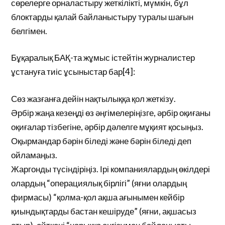
сөрелерге орналастыру жеткілікті, мүмкін, бұл
блоктарды қалай байланыстыру туралы шағын
белгімен.
Бұқаралық БАҚ-та жұмыс істейтін журналистер
ұстануға тиіс ұсыныстар бар[4]:
Сөз жазғанға дейін нақтылыққа қол жеткізу.
Әрбір жаңа кезеңді өз әңгімелеріңізге, әрбір оқиғаны
оқиғалар тізбегіне, әрбір дәлелге мұқият қосыңыз.
Оқырмандар бәрін біледі және бәрін біледі деп
ойламаңыз.
Жаргонды түсіндіріңіз. Ірі компаниялардың өкілдері
олардың “операциялық бірлігі” (яғни олардың
фирмасы) “қолма-қол ақша ағынымен кейбір
қиындықтарды бастан кешіруде” (яғни, ақшасыз