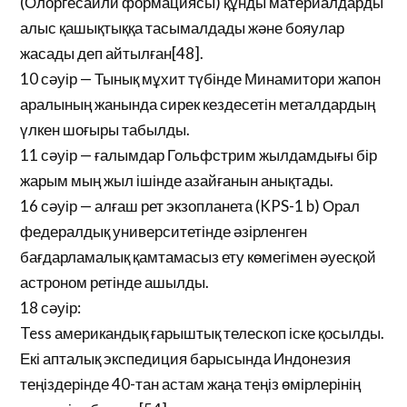
(Олоргесайли формациясы) құнды материалдарды
алыс қашықтыққа тасымалдады және бояулар
жасады деп айтылған[48].
10 сәуір — Тынық мұхит түбінде Минамитори жапон
аралының жанында сирек кездесетін металдардың
үлкен шоғыры табылды.
11 сәуір — ғалымдар Гольфстрим жылдамдығы бір
жарым мың жыл ішінде азайғанын анықтады.
16 сәуір — алғаш рет экзопланета (KPS-1 b) Орал
федералдық университетінде әзірленген
бағдарламалық қамтамасыз ету көмегімен әуесқой
астроном ретінде ашылды.
18 сәуір:
Tess американдық ғарыштық телескоп іске қосылды.
Екі апталық экспедиция барысында Индонезия
теңіздерінде 40-тан астам жаңа теңіз өмірлерінің