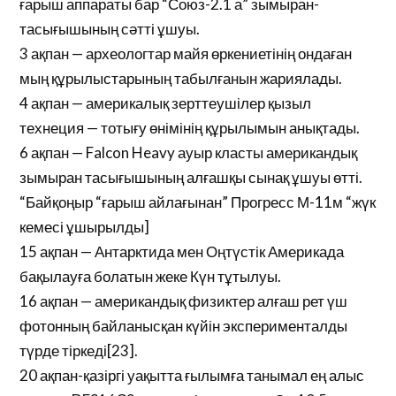
ғарыш аппараты бар “Союз-2.1 а” зымыран-
тасығышының сәтті ұшуы.
3 ақпан — археологтар майя өркениетінің ондаған
мың құрылыстарының табылғанын жариялады.
4 ақпан — америкалық зерттеушілер қызыл
технеция — тотығу өнімінің құрылымын анықтады.
6 ақпан — Falcon Heavy ауыр класты американдық
зымыран тасығышының алғашқы сынақ ұшуы өтті.
“Байқоңыр “ғарыш айлағынан” Прогресс М-11м “жүк
кемесі ұшырылды]
15 ақпан — Антарктида мен Оңтүстік Америкада
бақылауға болатын жеке Күн тұтылуы.
16 ақпан — американдық физиктер алғаш рет үш
фотонның байланысқан күйін эксперименталды
түрде тіркеді[23].
20 ақпан-қазіргі уақытта ғылымға танымал ең алыс