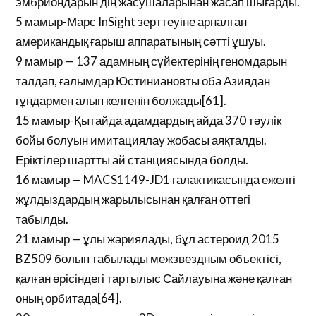
эмбриондарын дің жасушаларынан жасап шығарды.
5 мамыр-Марс InSight зерттеуіне арналған
американдық ғарыш аппаратының сәтті ұшуы.
9 мамыр — 137 адамның сүйектерінің геномдарын
талдап, ғалымдар Юстиниановты оба Азиядан
ғұндармен алып келгенін болжады[61].
15 мамыр-Қытайда адамдардың айда 370 тәулік
бойы болуын имитациялау жобасы аяқталды.
Еріктілер шартты ай станциясында болды.
16 мамыр — MACS1149-JD1 галактикасында ежелгі
жұлдыздардың жарылысынан қалған оттегі
табылды.
21 мамыр — ұлы жариялады, бұл астероид 2015
BZ509 болып табылады межзвездным объектісі,
қалған өрісіндегі тартылыс Сайлауына және қалған
оның орбитада[64].