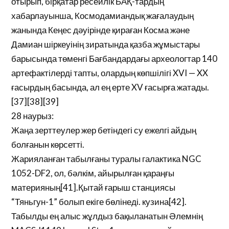
отырып, бірқатар ресейлік БАҚ-тардың
хабарлауынша, Космодамиандық жағалаудың
жанында Кеңес дәуірінде қираған Косма және
Дамиан шіркеуінің зиратында қазба жұмыстары
барысында төменгі Бағбандардағы археологтар 140
артефактілерді тапты, олардың көпшілігі XVI — XX
ғасырдың басында, ал ең ерте XV ғасырға жатады.
[37][38][39]
28 наурыз:
Жаңа зерттеулер жер бетіндегі су ежелгі айдың
болғанын көрсетті.
Жарияланған табылғаны туралы галактика NGC
1052-DF2, ол, бәлкім, айырылған қараңғы
материяның[41].Қытай ғарыш станциясы
“Тяньгун-1” болып екіге бөлінеді. кузина[42].
Табылды ең алыс жұлдыз бақыланатын Әлемнің