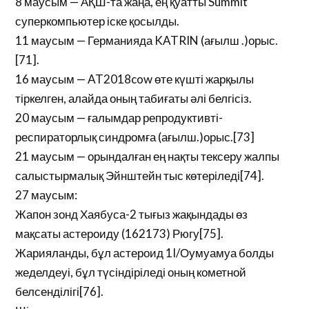
8 маусым — АҚШ-та жаңа, ең қуатты Summit
суперкомпьютер іске қосылды.
11 маусым — Германияда KATRIN (ағылш .)орыс.
[71].
16 маусым — AT2018cow өте күшті жарқылы
тіркелген, алайда оның табиғаты әлі белгісіз.
20 маусым — ғалымдар репродуктивті-
респираторлық синдромға (ағылш.)орыс.[73]
21 маусым — орындалған ең нақты тексеру жалпы
салыстырмалық Эйнштейн тыс көтеріледі[74].
27 маусым:
Жапон зонд Хаябуса-2 тығыз жақындады өз
мақсаты астероиду (162173) Рюгу[75].
Жарияланды, бұл астероид 1I/Оумуамуа болды
жеделдеуі, бұл түсіндіріледі оның кометной
белсенділігі[76].