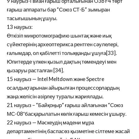
9 наурыз-Гвиан ғарыш орталығынан O3b F4 төрт
ғарыш аппараты бар “Союз СТ-Б” зымыран
тасығышының ұшуы.
13 наурыз:
Өткізіп микротомографию шынтақ және иық
сүйектерінің археоптерикса рентген сәулелері,
ғалымдар, ол қабілетті толыққанды ұшуға[33].
Юпитерде үлкен қызыл дақтың төмендеуі мен
қызаруы расталған [34].
15 наурыз — Intel Meltdown және Spectre
осалдықтарынан айырылған процессорлардың
жаңа желісін әзірлеу туралы жариялады.
21 наурыз – “Байқоңыр” ғарыш айлағынан “Союз
МС-08″басқарылатын көлік ғарыш кемесін ұшыру.
22 наурыз — Мәскеудің мәдени мұра
департаментінің баспасөз қызметіне сілтеме жасай