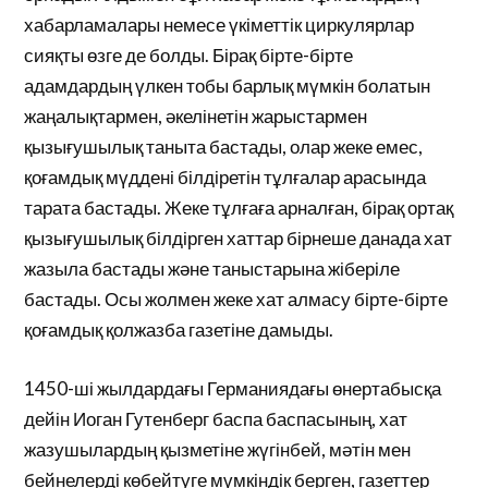
хабарламалары немесе үкіметтік циркулярлар
сияқты өзге де болды. Бірақ бірте-бірте
адамдардың үлкен тобы барлық мүмкін болатын
жаңалықтармен, әкелінетін жарыстармен
қызығушылық таныта бастады, олар жеке емес,
қоғамдық мүддені білдіретін тұлғалар арасында
тарата бастады. Жеке тұлғаға арналған, бірақ ортақ
қызығушылық білдірген хаттар бірнеше данада хат
жазыла бастады және таныстарына жіберіле
бастады. Осы жолмен жеке хат алмасу бірте-бірте
қоғамдық қолжазба газетіне дамыды.
1450-ші жылдардағы Германиядағы өнертабысқа
дейін Иоган Гутенберг баспа баспасының, хат
жазушылардың қызметіне жүгінбей, мәтін мен
бейнелерді көбейтуге мүмкіндік берген, газеттер