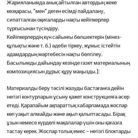
Жарияланымда анық айтылған автордың жеке
көзқарасы, “мен” деген есімді пайдалану,
сипатталған оқиғаларды нақты кейіпкерлер
тұрғысынан түсіндіру.
Кейіпкерлердің күн сайынғы бөлшектерін (мінез-
құлықты және т. б.) әдеби тіркеу, жұмыс істейтін
адамдардың мәртебесін нақты белгілеу.
Басылымды дайындау кезінде газет материалының
композициясын дұрыс құру маңызды.]:
Материалды беру тәсілі жазуды бастағанға дейін
негізгі контурларын ұсыну қажет конструкцияға әсер
етеді. Қарапайым ақпараттық хабарламада жоспар
көп уақыт алмайды және ақыл қалыптасады. Бірақ
ұзын немесе күрделі мақалалар үшін оны қағазға
тастау керек. Жоспар толық емес – негізгі блоктарды