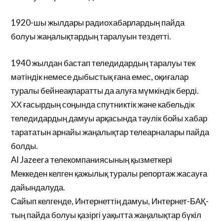
1920-шы жылдары радиохабарлардың пайда
болуы жаңалықтардың таралуын тездетті.
1940 жылдан бастап теледидардың таралуы тек
мәтіндік немесе дыбыстық ғана емес, оқиғалар
туралы бейнеақпаратты да алуға мүмкіндік берді.
ХХ ғасырдың соңында спутниктік және кабельдік
теледидардың дамуы арқасында тәулік бойы хабар
тарататын арнайы жаңалықтар телеарналары пайда
болды.
Al Jazeera телекомпаниясының қызметкері
Меккеден келген қажылық туралы репортаж жасауға
дайындалуда.
Сайып келгенде, Интернеттің дамуы, Интернет-БАҚ-
тың пайда болуы қазіргі уақытта жаңалықтар бүкіл