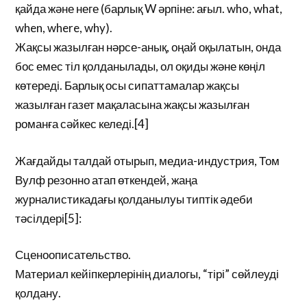
қайда және неге (барлық W әрпіне: ағыл. who, what,
when, where, why).
Жақсы жазылған нәрсе-анық, оңай оқылатын, онда
бос емес тіл қолданылады, ол оқиды және көңіл
көтереді. Барлық осы сипаттамалар жақсы
жазылған газет мақаласына жақсы жазылған
романға сәйкес келеді.[4]
Жағдайды талдай отырып, медиа-индустрия, Том
Вулф резонно атап өткендей, жаңа
журналистикадағы қолданылуы типтік әдеби
тәсілдері[5]:
Сценоописательство.
Материал кейіпкерлерінің диалогы, “тірі” сөйлеуді
қолдану.