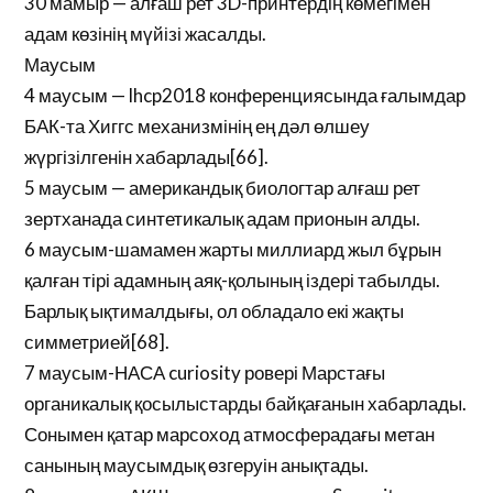
30 мамыр — алғаш рет 3D-принтердің көмегімен
адам көзінің мүйізі жасалды.
Маусым
4 маусым — lhcp2018 конференциясында ғалымдар
БАК-та Хиггс механизмінің ең дәл өлшеу
жүргізілгенін хабарлады[66].
5 маусым — американдық биологтар алғаш рет
зертханада синтетикалық адам прионын алды.
6 маусым-шамамен жарты миллиард жыл бұрын
қалған тірі адамның аяқ-қолының іздері табылды.
Барлық ықтималдығы, ол обладало екі жақты
симметрией[68].
7 маусым-НАСА curiosity ровері Марстағы
органикалық қосылыстарды байқағанын хабарлады.
Сонымен қатар марсоход атмосферадағы метан
санының маусымдық өзгеруін анықтады.