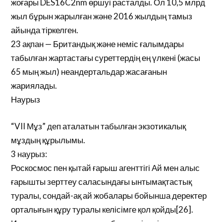
жоғары DES16C2nm өршуі расталды. Ол 10,5 млрд
жыл бұрын жарылған және 2016 жылдың тамыз
айында тіркелген.
23 ақпан — Британдық және неміс ғалымдары
табылған жартастағы суреттердің ең үлкені (жасы
65 мың жыл) неандертальдар жасағанын
жариялады.
Наурыз
“VII Мұз” деп аталатын табылған экзотикалық
мұздың құрылымы.
3 наурыз:
Роскосмос пен қытай ғарыш агенттігі Ай мен алыс
ғарышты зерттеу саласындағы ынтымақтастық
туралы, сондай-ақ ай жобалары бойынша деректер
орталығын құру туралы келісімге қол қойды[26].