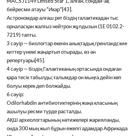
MACS J1149 Lensed Star 1, алған, сондай-ақ
бейресми атауы “Икар”[43].
Астрономдар алғаш рет біздің галактикадан тыс
орналасқан жалғыз нейтрон жұлдызын (1E 0102.2-
7219) тапты.
3 сәуір — биологтар екенін анықтадық гренландские
киттер үнемі жаңартып отырады, өз ән
репертуары[45].
4 сәуір — біздің Галактиканың ортасында ондаған
қара тесік табылды; ғалымдар он мыңға дейін көп
болуы керек деп болжайды.
6 сәуір:
Odilorhabdin антибиотиктерінің жаңа класының
ашылуы ресми түрде расталды.
АҚШ археологтарының нәтижелері жарияланды,
онда 300 мың жыл бұрын ежелгі адамдар Африкада