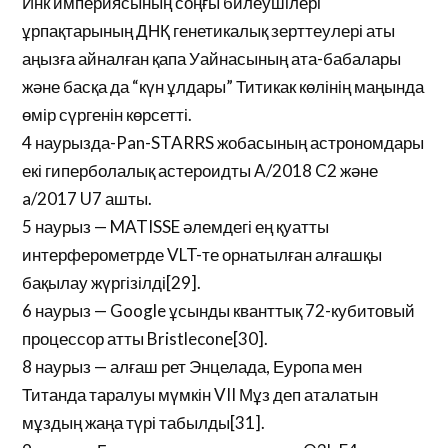
Инк империясының соңғы билеушілері
ұрпақтарының ДНҚ генетикалық зерттеулері аты
аңызға айналған қапа Уайнасының ата-бабалары
және басқа да “күн ұлдары” Титикак көлінің маңында
өмір сүргенін көрсетті.
4 наурызда-Pan-STARRS жобасының астрономдары
екі гиперболалық астероидты A/2018 C2 және
a/2017 U7 ашты.
5 наурыз — MATISSE әлемдегі ең қуатты
интерферометрде VLT-те орнатылған алғашқы
бақылау жүргізілді[29].
6 наурыз — Google ұсынды кванттық 72-кубитовый
процессор атты Bristlecone[30].
8 наурыз — алғаш рет Энцелада, Еуропа мен
Титанда таралуы мүмкін VII Мұз деп аталатын
мұздың жаңа түрі табылды[31].