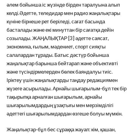
әлем бойынша іс жүзінде бірден таралуына алып
келді.Әдетте, теледидар мен радио жаңалықтары
күніне бірнеше рет беріледі, сағат басында
басталады және екі минуттан бір сағатқа дейін
созылады. ЖАҢАЛЫҚТАР [3] әдетте саясат,
экономика, ғылым, мәдениет, спорт сияқты
салалардан тұрады. Батыс дәстүр бойынша
жаңалықтар барынша бейтарап және объективті
және түсіндірмелерден бөлек баяндалуы тиіс.
Іріктеу үшін жаңалықтарды таңдау редакциямен
жүзеге асырылады. Арнайы шығарылым-бұл тек бір
тақырыпқа арналған шығарылым, арнайы
шығарылымдардың ұзақтығы мен мерзімділігі
әдеттегі шығарылымдардан өзгеше болуы мүмкін.
Жаңалықтар-бұл бес сұраққа жауап: кім, қашан,