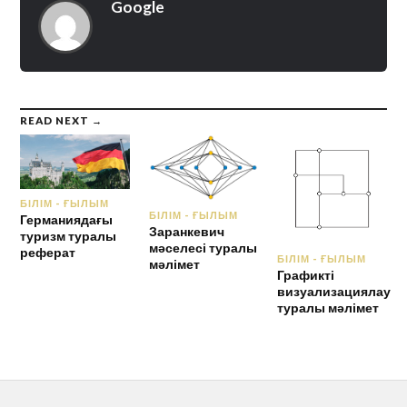
Google
READ NEXT →
БІЛІМ - ҒЫЛЫМ
БІЛІМ - ҒЫЛЫМ
Германиядағы
Заранкевич
туризм туралы
мәселесі туралы
реферат
БІЛІМ - ҒЫЛЫМ
мәлімет
Графикті
визуализациялау
туралы мәлімет