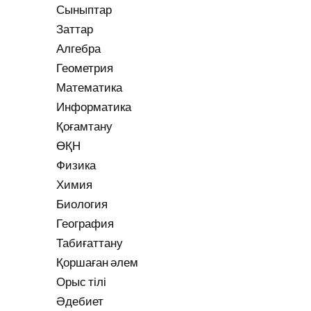
Сыныптар
Заттар
Алгебра
Геометрия
Математика
Информатика
Қоғамтану
ӨҚН
Физика
Химия
Биология
География
Табиғаттану
Қоршаған әлем
Орыс тілі
Әдебиет