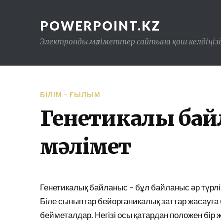
POWERPOINT.KZ
Электронды мәліметтер сайтына қош келдіңізд
БІЛІМ - ҒЫЛЫМ
Генетикалық ба
мәлімет
Генетикалық байланыс – бұл байланыс әр түрл
Біле сыныптар бейорганикалық заттар жасауға
бейметалдар. Негізі осы қатардан положен бір 