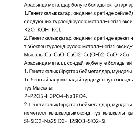
Арасында металдар бөлуге болады екі қатарлар
1.Генетикалық қатар , онда негіз ретінде сөйлей
следуюших түрлендірулер: металл–негізгі оксид
K2O–KOH–KCl.
2. Генетикалық қатар, онда негіз ретінде әрекет
тізбекпен түрлендірулер: металл–негізгі оксид–
Мысалы:Cu–CuO–CuCl2–Cu(OH)2–CuO–>Cu
Арасында металл, сондай-ақ бөлуге болады екі
1. Генетикалық бірқатар бейметалдар, мұндағы
Тізбегін айналу мынадай түрде ұсынуға бола
тұз.Мысалы:
P–P2O5–H3PO4–Na3PO4.
2. Генетикалық бірқатар бейметалдар, мұндағы
неметалл–қышқылдық оксид–тұз–қышқылы–қыш
Si–SiO2–Na2SiO3–H2SiO3–SiO2–Si.