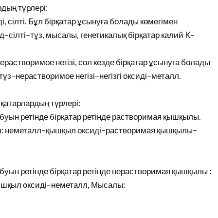
дың түрлері:
ді, сілті. Бұл бірқатар ұсынуға болады көмегімен
–сілті–тұз, мысалы, генетикалық бірқатар калий K–
 нерастворимое негізі, сол кезде бірқатар ұсынуға болады
тұз–нерастворимое негізі–негізгі оксиді–металл.
 қатарлардың түрлері:
 буын ретінде бірқатар ретінде растворимая қышқылы.
ды: неметалл–қышқыл оксиді–растворимая қышқылы–
 буын ретінде бірқатар ретінде нерастворимая қышқылы :
қыл оксиді–неметалл, Мысалы: