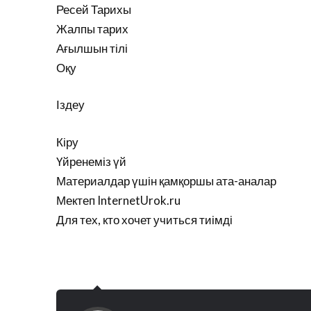
Ресей Тарихы
Жалпы тарих
Ағылшын тілі
Оқу
Іздеу
Кіру
Үйренеміз үй
Материалдар үшін қамқоршы ата-аналар
Мектеп InternetUrok.ru
Для тех, кто хочет учиться тиімді