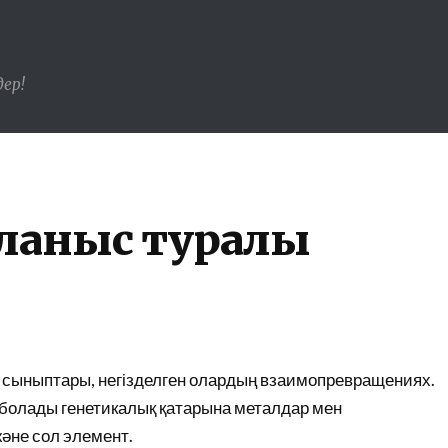
ер!
йланыс туралы
і сыныптары, негізделген олардың взаимопревращениях.
 болады генетикалық қатарына металдар мен
және сол элемент.