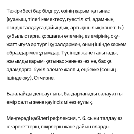
Тәжірибесі бар білдіру, өзінің қарым-қатынас
(қуаныш, тілегі көмектесу, ғуестілікті, адамның
өзіндік талдауға дайындық, артықшылық және т. б.)
құбылыстарға, қоршаған әлемнің, өз өмірінің, оқу-
жаттығуға әр түрлі құралдармен, оның ішінде көркем
образдар мен ұғымдар. Түсінеді және танытады,
жағымды қарым-қатынас және өз-өзіне, басқа
адамдарға, бүкіл әлемге жалпы, еңбекке (соның
ішінде оқу), Отчизне.
Бағалайды денсаулығы, бағдарланады салауатты
өмір салты және қауіпсіз мінез-құлық.
Меңгереді қабілеті рефлексия, т. б. сыни талдау өз
іс-әрекеттерін, пікірлерін және дайын оларды