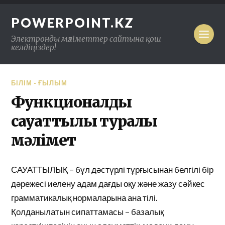
POWERPOINT.KZ
Электронды мәліметтер сайтына қош
келдіңіздер!
БІЛІМ - ҒЫЛЫМ
Функционалдық
сауаттылық туралы
мәлімет
САУАТТЫЛЫҚ – бұл дәстүрлі тұрғысынан белгілі бір
дәрежесі иелену адам дағды оқу және жазу сәйкес
грамматикалық нормаларына ана тілі.
Қолданылатын сипаттамасы – базалық