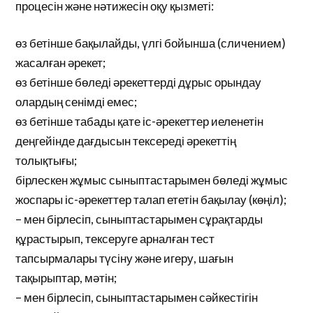
процесін және нәтижесін оқу қызметі:
өз бетінше бақылайды, үлгі бойынша (сличением)
жасалған әрекет;
өз бетінше бөледі әрекеттерді дұрыс орындау
олардың сенімді емес;
өз бетінше табады қате іс-әрекеттер иеленетін
деңгейінде дағдысын тексереді әрекеттің
толықтығы;
бірлескен жұмыс сыныптастарымен бөледі жұмыс
жоспары іс-әрекеттер талап ететін бақылау (көңіл);
– мен бірлесіп, сыныптастарымен сұрақтарды
құрастырып, тексеруге арналған тест
тапсырмалары түсіну және игеру, шағын
тақырыптар, мәтін;
– мен бірлесіп, сыныптастарымен сәйкестігін