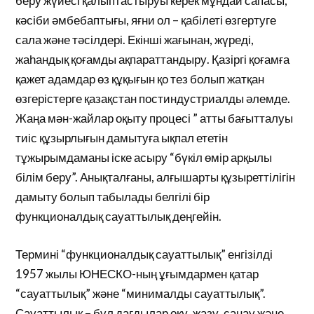
беру жүйесі қалыптастыруы керек мұндай сапасы,
кәсіби әмбебаптығы, яғни ол – қабілеті өзгертуге
сала және тәсілдері. Екінші жағынан, жүреді,
жаһандық қоғамды ақпараттандыру. Қазіргі қоғамға
қажет адамдар өз құқығын қо тез болып жатқан
өзгерістерге қазақстан постиндустриалды әлемде.
Жаңа мән-жайлар оқыту процесі ” атты бағытталуы
тиіс құзырлығын дамытуға ықпал ететін
тұжырымдаманы іске асыру “бүкіл өмір арқылы
білім беру”. Анықталғаны, алғышарты құзыреттілігін
дамыту болып табылады белгілі бір
функционалдық сауаттылық деңгейін.
Термині “функционалдық сауаттылық” енгізілді
1957 жылы ЮНЕСКО-ның ұғымдармен қатар
“сауаттылық” және “минималды сауаттылық”.
Сауаттылық – бұл дағдылар оқу, жазу, санау және