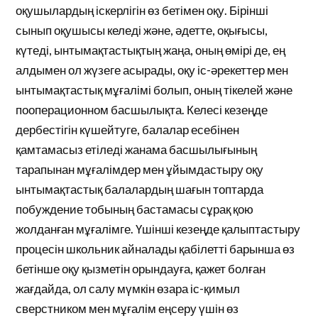
оқушылардың іскерлігін өз бетімен оқу. Бірінші
сынып оқушысы келеді және, әдетте, оқығысы,
күтеді, ынтымақтастықтың жаңа, оның өмірі де, ең
алдымен ол жүзеге асырады, оқу іс-әрекеттер мен
ынтымақтастық мұғалімі болып, оның тікелей және
пооперационном басшылықта. Келесі кезеңде
дербестігін күшейтуге, балалар есебінен
қамтамасыз етіледі жанама басшылығының
тарапынан мұғалімдер мен ұйымдастыру оқу
ынтымақтастық балалардың шағын топтарда
побуждение тобының бастамасы сұрақ қою
жолданған мұғалімге. Үшінші кезеңде қалыптастыру
процесін школьник айналады қабілетті барынша өз
бетінше оқу қызметін орындауға, қажет болған
жағдайда, ол салу мүмкін өзара іс-қимыл
сверстником мен мұғалім еңсеру үшін өз