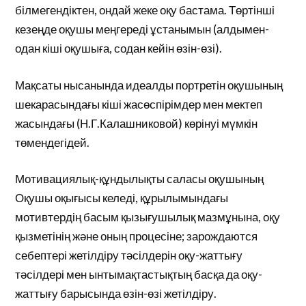
білмегендіктен, ондай жеке оқу бастама. Төртінші
кезеңде оқушы меңгереді ұстанымын (алдымен-
одан кіші оқушыға, содан кейін өзін-өзі).
Мақсаты нысанында идеалды портретін оқушының
шекарасындағы кіші жасөспірімдер мен мектеп
жасындағы (Н.Г.Калашниковой) көрінуі мүмкін
төмендегідей.
Мотивациялық-құндылықты саласы оқушының
Оқушы оқығысы келеді, құрылымындағы
мотивтердің басым қызығушылық мазмұнына, оқу
қызметінің және оның процесіне; зарождаются
себептері жетілдіру тәсілдерін оқу-жаттығу
тәсілдері мен ынтымақтастықтың басқа да оқу-
жаттығу барысында өзін-өзі жетілдіру.