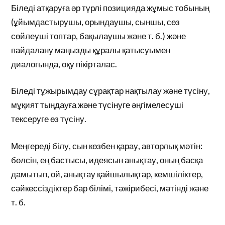
Біледі атқаруға әр түрлі позицияда жұмыс тобының
(ұйымдастырушы, орындаушы, сыншы, сөз
сөйлеуші топтар, бақылаушы және т. б.) және
пайдалану маңызды құралы қатысуымен
диалогында, оқу пікірталас.
Біледі тұжырымдау сұрақтар нақтылау және түсіну,
мұқият тыңдауға және түсінуге әңгімелесуші
тексеруге өз түсіну.
Меңгереді білу, сын көзбен қарау, авторлық мәтін:
бөлсін, ең бастысы, идеясын анықтау, оның басқа
дамытып, ой, анықтау қайшылықтар, кемшіліктер,
сәйкессіздіктер бар білімі, тәжірибесі, мәтінді және
т. б.