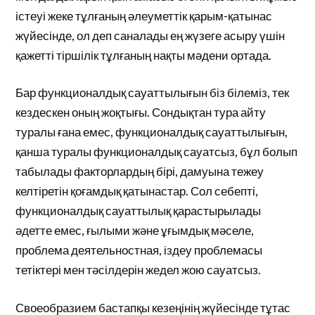
істеуі жеке тұлғаның әлеуметтік қарым-қатынас
жүйесінде, ол деп саналады ең жүзеге асыру үшін
қажетті тіршілік тұлғаның нақты мәдени ортада.
Бар функционалдық сауаттылығын біз білеміз, тек
кездескен оның жоқтығы. Сондықтан тура айту
туралы ғана емес, функционалдық сауаттылығын,
қанша туралы функционалдық сауатсыз, бұл болып
табылады факторлардың бірі, дамуына тежеу
келтіретін қоғамдық қатынастар. Сол себепті,
функционалдық сауаттылық қарастырылады
әдетте емес, ғылыми және ұғымдық мәселе,
проблема деятельностная, іздеу проблемасы
тетіктері мен тәсілдерін жедел жою сауатсыз.
Своеобразием бастапқы кезеңінің жүйесінде тұтас