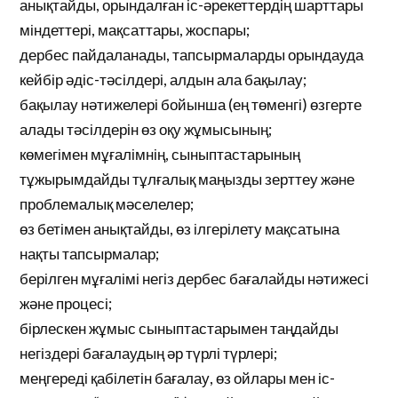
анықтайды, орындалған іс-әрекеттердің шарттары
міндеттері, мақсаттары, жоспары;
дербес пайдаланады, тапсырмаларды орындауда
кейбір әдіс-тәсілдері, алдын ала бақылау;
бақылау нәтижелері бойынша (ең төменгі) өзгерте
алады тәсілдерін өз оқу жұмысының;
көмегімен мұғалімнің, сыныптастарының
тұжырымдайды тұлғалық маңызды зерттеу және
проблемалық мәселелер;
өз бетімен анықтайды, өз ілгерілету мақсатына
нақты тапсырмалар;
берілген мұғалімі негіз дербес бағалайды нәтижесі
және процесі;
бірлескен жұмыс сыныптастарымен таңдайды
негіздері бағалаудың әр түрлі түрлері;
меңгереді қабілетін бағалау, өз ойлары мен іс-