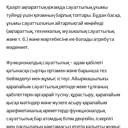
Қазіргі ақпараттық қоғамда сауаттылық ұғымы
түйінді үшін қоғамның барлық топтары. Бұдан басқа,
ұғымы сауаттылығын айтарлықтай кеңейеді
(ақпараттық, техникалық, музыкалық сауаттылық
және т. б.) және мәртебесіне ие болады атрибута
мәдениет.
Функционалдық сауаттылық – адам қабілеті
қатынасқа сыртқы ортамен және барынша тез
бейімделуі мен жұмыс істеуі. Айырмашылығы
қарапайым сауаттылық ретінде жеке тұлғаның
қабілеттерін әрі қарай түсіну, құрастыру, қарапайым
қысқа мәтіндер және жүзеге асыру қарапайым
арифметикалық әрекеттерді функционалдық
сауаттылық бар атомдық білім деңгейін, іскерлігі
мен дағдыларын қамтамасыз ететін қалыпты жұмыс