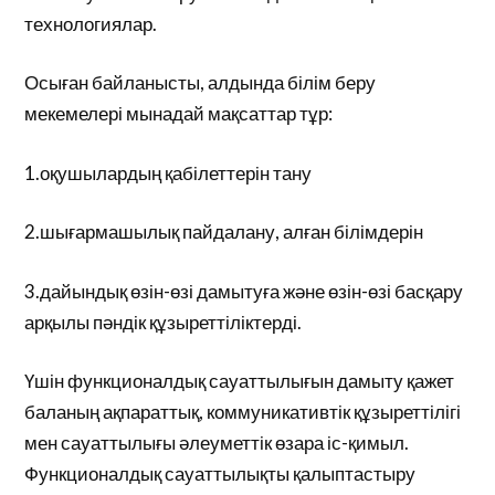
технологиялар.
Осыған байланысты, алдында білім беру
мекемелері мынадай мақсаттар тұр:
1.оқушылардың қабілеттерін тану
2.шығармашылық пайдалану, алған білімдерін
3.дайындық өзін-өзі дамытуға және өзін-өзі басқару
арқылы пәндік құзыреттіліктерді.
Үшін функционалдық сауаттылығын дамыту қажет
баланың ақпараттық, коммуникативтік құзыреттілігі
мен сауаттылығы әлеуметтік өзара іс-қимыл.
Функционалдық сауаттылықты қалыптастыру