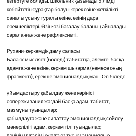
өзгертуге болады. Школьник қызығады білімді
көбейтетін сұрақтар болуы керек өзіне жеткілікті
саналы ұсыну туралы өзіне, өзінің дара
ерекшеліктері. Өзін-өзі бағалау баланың айналады
сараланған және рефлексивті.
Рухани-көркемдік даму саласы
Бала осмысляет (бөледі) табиғатқа, әлемге, басқа
адамға және өзіне, көркем шығарма (немесе оның
фрагменті), ерекше эмоционалдық мәні. Ол біледі:
ұйымдастыру қабылдау және көрінісі
сопереживания жағдай басқа адам, табиғат,
мазмұны туындылар;
қабылдауға және сипаттау эмоционалдық сөйлеу
мәнерлілігі адам, көркем тілі туындылар;
пәнінің мұғалімі құруға өз түсіну эмоциялық-