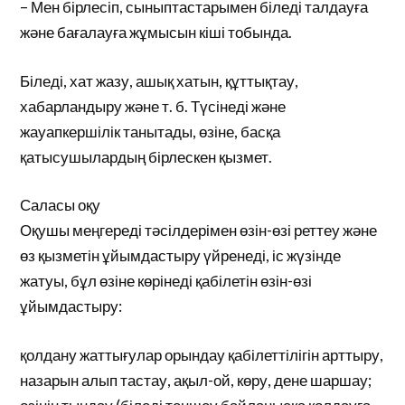
– Мен бірлесіп, сыныптастарымен біледі талдауға
және бағалауға жұмысын кіші тобында.
Біледі, хат жазу, ашық хатын, құттықтау,
хабарландыру және т. б. Түсінеді және
жауапкершілік танытады, өзіне, басқа
қатысушылардың бірлескен қызмет.
Саласы оқу
Оқушы меңгереді тәсілдерімен өзін-өзі реттеу және
өз қызметін ұйымдастыру үйренеді, іс жүзінде
жатуы, бұл өзіне көрінеді қабілетін өзін-өзі
ұйымдастыру:
қолдану жаттығулар орындау қабілеттілігін арттыру,
назарын алып тастау, ақыл-ой, көру, дене шаршау;