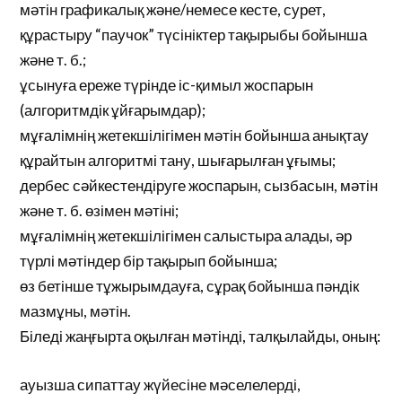
мәтін графикалық және/немесе кесте, сурет,
құрастыру “паучок” түсініктер тақырыбы бойынша
және т. б.;
ұсынуға ереже түрінде іс-қимыл жоспарын
(алгоритмдік ұйғарымдар);
мұғалімнің жетекшілігімен мәтін бойынша анықтау
құрайтын алгоритмі тану, шығарылған ұғымы;
дербес сәйкестендіруге жоспарын, сызбасын, мәтін
және т. б. өзімен мәтіні;
мұғалімнің жетекшілігімен салыстыра алады, әр
түрлі мәтіндер бір тақырып бойынша;
өз бетінше тұжырымдауға, сұрақ бойынша пәндік
мазмұны, мәтін.
Біледі жаңғырта оқылған мәтінді, талқылайды, оның:
ауызша сипаттау жүйесіне мәселелерді,