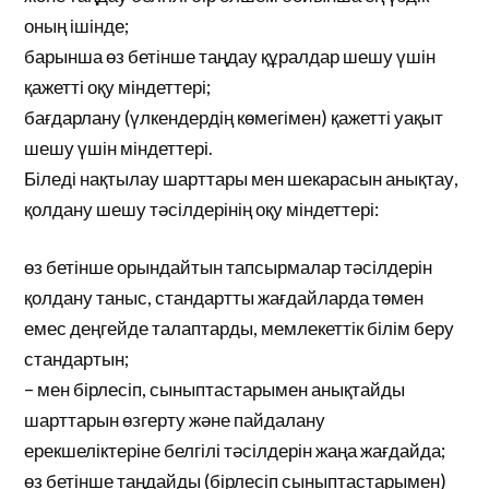
оның ішінде;
барынша өз бетінше таңдау құралдар шешу үшін
қажетті оқу міндеттері;
бағдарлану (үлкендердің көмегімен) қажетті уақыт
шешу үшін міндеттері.
Біледі нақтылау шарттары мен шекарасын анықтау,
қолдану шешу тәсілдерінің оқу міндеттері:
өз бетінше орындайтын тапсырмалар тәсілдерін
қолдану таныс, стандартты жағдайларда төмен
емес деңгейде талаптарды, мемлекеттік білім беру
стандартын;
– мен бірлесіп, сыныптастарымен анықтайды
шарттарын өзгерту және пайдалану
ерекшеліктеріне белгілі тәсілдерін жаңа жағдайда;
өз бетінше таңдайды (бірлесіп сыныптастарымен)