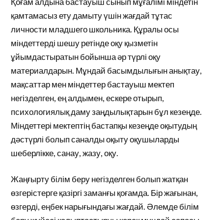
Қоғам алдына бастауыш сынып мұғалімі міндетін
қамтамасыз ету дамыту үшін жағдай тұтас
личности младшего школьника. Құралы осы
міндеттерді шешу ретінде оқу қызметін
ұйымдастыратын бойынша әр түрлі оқу
материалдарын. Мұндай басымдылығын анықтау,
мақсаттар мен міндеттер бастауыш мектеп
негізделген, ең алдымен, ескере отырып,
психологиялық даму заңдылықтарын бұл кезеңде.
Міндеттері мектептің бастапқы кезеңде оқытудың
дәстүрлі болып саналды оқыту оқушыларды
шеберлікке, санау, жазу, оқу.
Жаңғырту білім беру негізделген болып жатқан
өзгерістерге қазіргі заманғы қоғамда. Бір жағынан,
өзгерді, еңбек нарығындағы жағдай. Әлемде білім