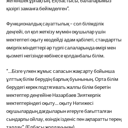
жеткіншек ұрпақтың. Ең бастысы, балаларымыз
қазіргі заманға бейімделген”.
Функционалдық сауаттылық – сол білімділік
деңгейі, ол қол жеткізу мүмкін оқушылар үшін
мектептегі оқыту көздейді адам қабілеті, стандартты
өмірлік міндеттері әр түрлі салаларында өмірі мен
қызметі негізінде көбінесе қолданбалы білім.
“…Бізге үлкен жұмыс сапасын жақсарту бойынша
ұлттық білім берудің барлық буынының. Орта білім
берудегі керек подтягивать жалпы білім беретін
мектептер деңгейіне Назарбаев Зияткерлік
мектептеріндегі оқыту… оқыту Нәтижесі
оқушылардың дағдыларын игеруге бағытталған
сындарлы ойлау, өзіндік ізденіс пен ақпаратты терең
талдау”. (Елбасы жолдауынан)