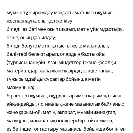
мүмкін тұжырымдау мақсаты мәтінмен жұмыс,
жоспарлауға, оны қол жеткізу;
біледі, өз бетімен оқып шығып, мәтін ұйымдастыру,
өзіне, оның қабылдау;
біледі бөлуге мәтін қатысты жеке мағыналық
бөліктері бөле отырып, олардың басты ойы
(тұрғысынан қойылған міндеттері) және қосалқы
материалдар, жаңа және қазірдің өзінде таныс,
тұжырымдайды сұрақтар бойынша мәтін
мазмұнына;
бірлескен жұмысқа құрдастарымен қарым-қатынас
айқындайды, логикалық және мағыналық байланыс
және қарым-ой, мәтін, ақпарат, мүмкін жинақтап,
мазмұны, мағыналық бөліктері бір сөйлеммен;
өз бетінше топтастыру мағынасы бойынша бөлінген