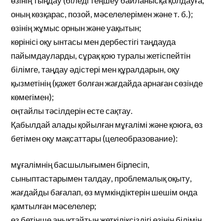
өзінің тыңдау (біледі теңшеу байланысқа қолдауға,
оның көзқарас, позой, мәселелерімен және т. б.);
өзінің жұмыс орнын және уақытын;
көрінісі оқу ынтасы мен дербестігі таңдауда
пайымдауларды, сұрақ қою туралы жетіспейтін
білімге, таңдау әдістері мен құралдарын, оқу
қызметінің (қажет болған жағдайда арнаған сөзінде
көмегімен);
оңтайлы тәсілдерін есте сақтау.
Қабылдай алады қойылған мұғалімі және қоюға, өз
бетімен оқу мақсаттары (целеобразование):
мұғалімнің басшылығымен бірлесіп,
сыныптастарымен талдау, проблемалық оқыту,
жағдайды бағалап, өз мүмкіндіктерін шешім онда
қамтылған мәселелер;
өз бетінше анықтайтын жеткіліксіздігі өзінің білімін