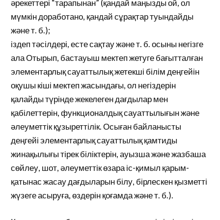
әрекеттері “тарапынан” (қандай маңызды ой, ол
мүмкін доработано, қандай сұрақтар туындайды
және т. б.);
іздеп тәсілдері, есте сақтау және т. б. осыны негізге
ала Отырып, бастауыш мектеп жетуге бағытталған
элементарлық сауаттылық жетекші білім деңгейін
оқушы кіші мектеп жасындағы, ол негіздерін
қалайды түрінде жекелеген дағдылар мен
қабілеттерін, функционалдық сауаттылығын және
әлеуметтік құзыреттілік. Осыған байланысты
деңгейі элементарлық сауаттылық қамтиды
жинақылығы тірек біліктерін, ауызша және жазбаша
сөйлеу, шот, әлеуметтік өзара іс-қимыл қарым-
қатынас жасау дағдыларын білу, бірлескен қызметті
жүзеге асыруға, өздерін қоғамда және т. б.).