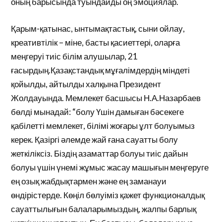
оның барысында туындайды оң эмоциялар.
Қарым-қатынас, ынтымақтастық, сыни ойлау,
креативтілік – міне, басты қасиеттері, оларға
меңгеруі тиіс білім алушылар, 21
ғасырдың.Қазақстандық мұғалімдердің міндеті
қойылды, айтылды халқына Президент
Жолдауында. Мемлекет басшысы Н.А.Назарбаев
бөлді мынадай: “болу Үшін дамыған бәсекеге
қабілетті мемлекет, білімі жоғары ұлт болуымыз
керек. Қазіргі әлемде жай ғана сауатты болу
жеткіліксіз. Біздің азаматтар болуы тиіс дайын
болуы үшін үнемі жұмыс жасау машығын меңгеруге
ең озық жабдықтармен және ең заманауи
өндірістерде. Көңіл бөлуіміз қажет функционалдық
сауаттылығын балаларымыздың, жалпы барлық