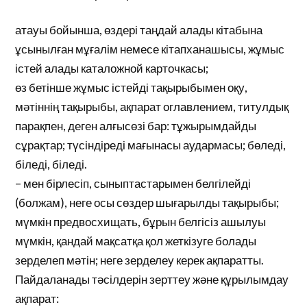
атауы бойынша, өздері таңдай алады кітабына
ұсынылған мұғалім немесе кітапханашысы, жұмыс
істей алады каталожной карточкасы;
өз бетінше жұмыс істейді тақырыбымен оқу,
мәтіннің тақырыбы, ақпарат оглавлением, титулдық
парақпен, деген алғысөзі бар: тұжырымдайды
сұрақтар; түсіндіреді мағынасы аудармасы; бөледі,
біледі, біледі.
– мен бірлесіп, сыныптастарымен белгілейді
(болжам), неге осы сөздер шығарылды тақырыбы;
мүмкін предвосхищать, бұрын белгісіз ашылуы
мүмкін, қандай мақсатқа қол жеткізуге болады
зерделеп мәтін; неге зерделеу керек ақпаратты.
Пайдаланады тәсілдерін зерттеу және құрылымдау
ақпарат: