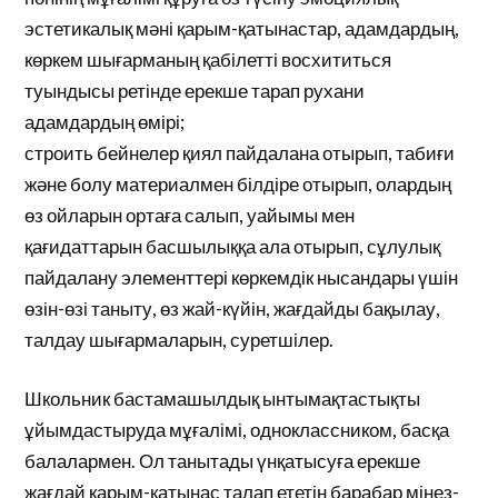
эстетикалық мәні қарым-қатынастар, адамдардың,
көркем шығарманың қабілетті восхититься
туындысы ретінде ерекше тарап рухани
адамдардың өмірі;
строить бейнелер қиял пайдалана отырып, табиғи
және болу материалмен білдіре отырып, олардың
өз ойларын ортаға салып, уайымы мен
қағидаттарын басшылыққа ала отырып, сұлулық
пайдалану элементтері көркемдік нысандары үшін
өзін-өзі таныту, өз жай-күйін, жағдайды бақылау,
талдау шығармаларын, суретшілер.
Школьник бастамашылдық ынтымақтастықты
ұйымдастыруда мұғалімі, одноклассником, басқа
балалармен. Ол танытады үнқатысуға ерекше
жағдай қарым-қатынас талап ететін барабар мінез-