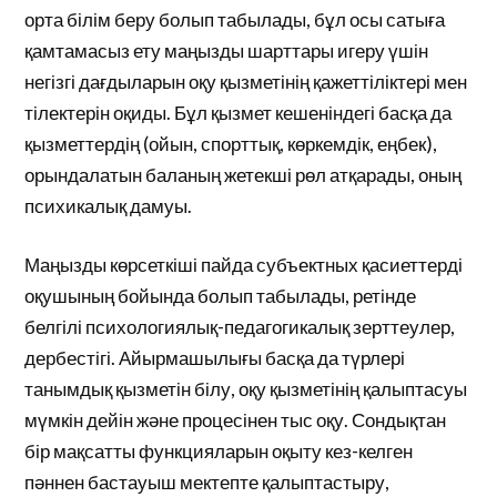
орта білім беру болып табылады, бұл осы сатыға
қамтамасыз ету маңызды шарттары игеру үшін
негізгі дағдыларын оқу қызметінің қажеттіліктері мен
тілектерін оқиды. Бұл қызмет кешеніндегі басқа да
қызметтердің (ойын, спорттық, көркемдік, еңбек),
орындалатын баланың жетекші рөл атқарады, оның
психикалық дамуы.
Маңызды көрсеткіші пайда субъектных қасиеттерді
оқушының бойында болып табылады, ретінде
белгілі психологиялық-педагогикалық зерттеулер,
дербестігі. Айырмашылығы басқа да түрлері
танымдық қызметін білу, оқу қызметінің қалыптасуы
мүмкін дейін және процесінен тыс оқу. Сондықтан
бір мақсатты функцияларын оқыту кез-келген
пәннен бастауыш мектепте қалыптастыру,