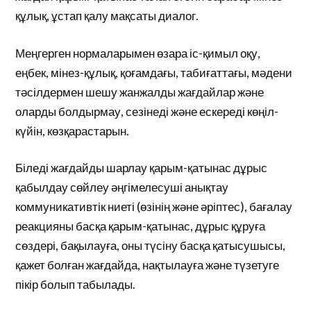
құлық, ұстап қалу мақсаты диалог.
Меңгерген нормаларымен өзара іс-қимыл оқу,
еңбек, мінез-құлық, қоғамдағы, табиғаттағы, мәдени
тәсілдермен шешу жанжалды жағдайлар және
оларды болдырмау, сезінеді және ескереді көңіл-
күйін, көзқарастарын.
Біледі жағдайды шарлау қарым-қатынас дұрыс
қабылдау сөйлеу әңгімелесуші анықтау
коммуникативтік ниеті (өзінің және әріптес), бағалау
реакцияны басқа қарым-қатынас, дұрыс құруға
сөздері, бақылауға, оны түсіну басқа қатысушысы,
қажет болған жағдайда, нақтылауға және түзетуге
пікір болып табылады.