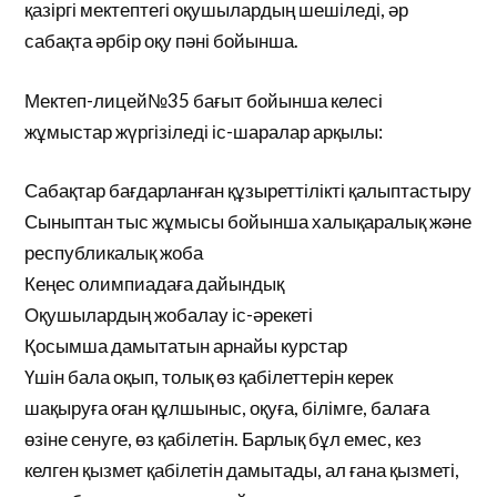
қазіргі мектептегі оқушылардың шешіледі, әр
сабақта әрбір оқу пәні бойынша.
Мектеп-лицей№35 бағыт бойынша келесі
жұмыстар жүргізіледі іс-шаралар арқылы:
Сабақтар бағдарланған құзыреттілікті қалыптастыру
Сыныптан тыс жұмысы бойынша халықаралық және
республикалық жоба
Кеңес олимпиадаға дайындық
Оқушылардың жобалау іс-әрекеті
Қосымша дамытатын арнайы курстар
Үшін бала оқып, толық өз қабілеттерін керек
шақыруға оған құлшыныс, оқуға, білімге, балаға
өзіне сенуге, өз қабілетін. Барлық бұл емес, кез
келген қызмет қабілетін дамытады, ал ғана қызметі,