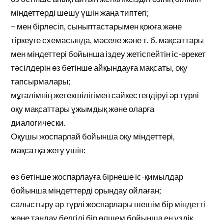
міндеттерді шешу үшін жаңа типтегі;
– мен бірлесіп, сыныптастарымен қоюға және
тіркеуге схемасында, мәселе және т. б. мақсаттары
мен міндеттері бойынша іздеу жетіспейтін іс-әрекет
тәсілдерін өз бетінше айқындауға мақсаты, оқу
тапсырмалары;
мұғалімнің жетекшілігімен сәйкестендіруі әр түрлі
оқу мақсаттары ұжымдық және оларға
диалогически.
Оқушы жоспарлай бойынша оқу міндеттері,
мақсатқа жету үшін:
өз бетінше жоспарлауға бірнеше іс-қимылдар
бойынша міндеттерді орындау ойлаған;
салыстыру әр түрлі жоспарлары шешім бір міндетті
және таңдау белгілі бір өлшем бойынша ең үздік