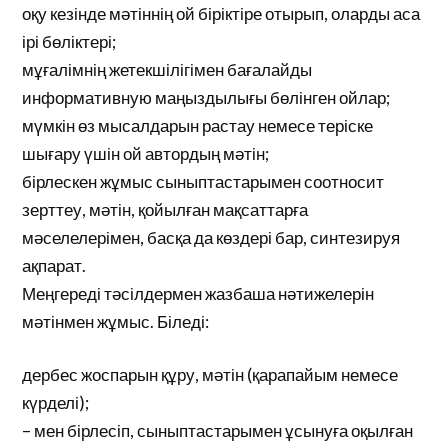
оқу кезінде мәтіннің ой біріктіре отырып, оларды аса
ірі бөліктері;
мұғалімнің жетекшілігімен бағалайды
информативную маңыздылығы бөлінген ойлар;
мүмкін өз мысалдарын растау немесе теріске
шығару үшін ой автордың мәтін;
бірлескен жұмыс сыныптастарымен соотносит
зерттеу, мәтін, қойылған мақсаттарға
мәселелерімен, басқа да көздері бар, синтезируя
ақпарат.
Меңгереді тәсілдермен жазбаша нәтижелерін
мәтінмен жұмыс. Біледі:
дербес жоспарын құру, мәтін (қарапайым немесе
күрделі);
– мен бірлесіп, сыныптастарымен ұсынуға оқылған