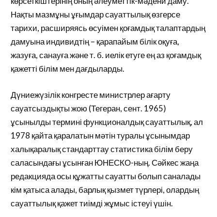
көрсеткіштерінің оның әлеуметтік-мәдени даму.
Нақты мазмұны ұғымдар сауаттылық өзгерсе
тарихи, расширяясь өсуімен қоғамдық талаптардың
дамуына индивидтің – қарапайым білік оқуға,
жазуға, санауға және т. б. иелік етуге ең аз қоғамдық
қажетті білім мен дағдыларды.
Дүниежүзілік конгресте министрлер ағарту
сауатсыздықты жою (Тегеран, сент. 1965)
ұсынылды термині функционалдық сауаттылық, ал
1978 қайта қаралатын мәтін туралы ұсынымдар
халықаралық стандарттау статистика білім беру
саласындағы ұсынған ЮНЕСКО-ның. Сәйкес жаңа
редакцияда осы құжатты сауатты болып саналады
кім қатыса алады, барлық қызмет түрлері, олардың
сауаттылық қажет тиімді жұмыс істеуі үшін.