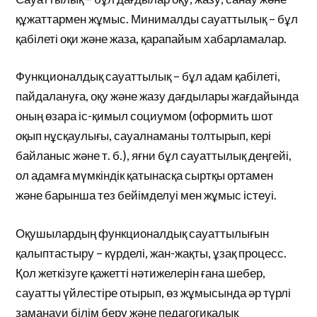
құжаттармен жұмыс. Минималды сауаттылық – бұл
қабілеті оқи және жаза, қарапайым хабарламалар.
Функционалдық сауаттылық – бұл адам қабілеті,
пайдалануға, оқу және жазу дағдылары жағдайында
оның өзара іс-қимыл социумом (оформить шот
оқып нұсқаулығы, сауалнаманы толтырып, кері
байланыс және т. б.), яғни бұл сауаттылық деңгейі,
ол адамға мүмкіндік қатынасқа сыртқы ортамен
және барынша тез бейімделуі мен жұмыс істеуі.
Оқушылардың функционалдық сауаттылығын
қалыптастыру – күрделі, жан-жақты, ұзақ процесс.
Қол жеткізуге қажетті нәтижелерін ғана шебер,
сауатты үйлестіре отырып, өз жұмысында әр түрлі
заманауи білім беру және педагогикалық