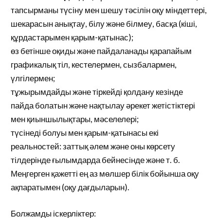
тапсырманы түсіну мен шешу тәсілін оқу міндеттері,
шекарасын анықтау, білу және білмеу, басқа (кіші,
құрдастарымен қарым-қатынас);
өз бетінше оқиды және пайдаланады қарапайым
графикалық тіл, кестелермен, сызбалармен,
үлгілермен;
тұжырымдайды және тіркейді қолдану кезінде
пайда болатын және нақтылау әрекет жетістіктері
мен қиыншылықтары, мәселелері;
түсінеді болуы мен қарым-қатынасы екі
реальностей: заттық әлем және оны көрсету
тілдерінде ғылымдарда бейнесінде және т. б.
Меңгерген қажетті ең аз мөлшер білік бойынша оқу
ақпаратымен (оқу дағдыларын).
Болжамды іскерліктер: