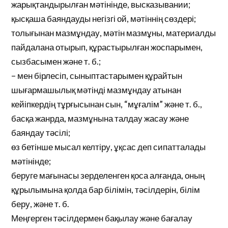
жарықтандырылған мәтінінде, высказывании;
қысқаша баяндауды негізгі ой, мәтіннің сөздері;
толығынан мазмұндау, мәтін мазмұны, материалды
пайдалана отырып, құрастырылған жоспарымен,
сызбасымен және т. б.;
– мен бірлесіп, сыныптастарымен құрайтын
шығармашылық мәтінді мазмұндау атынан
кейіпкердің тұрғысынан сын, “мұғалім” және т. б.,
басқа жанрда, мазмұнына талдау жасау және
баяндау тәсілі;
өз бетінше мысал келтіру, ұқсас деп сипатталады
мәтінінде;
беруге мағынасы зерделенген қоса алғанда, оның
құрылымына қолда бар білімін, тәсілдерін, білім
беру, және т. б.
Меңгерген тәсілдермен бақылау және бағалау