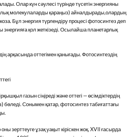
лады. Олар күн сәулесі түрінде түсетін энергияны
иялық молекулаларды қараңыз) айналдырады,олардың
юкоза. Бұл энергия түрлендіру процесі фотосинтез деп
осы энергияға қол жеткізеді. Осылайша планетарлық
дің арқасында оттегімен қанығады. Фотосинтездің
ттегі
рқышқыл газын сіңіреді және оттегі — өсімдіктердің
ыз) бөледі. Сонымен қатар, фотосинтез табиғаттағы
ды.
ы зерттеуге ұзақ уақыт кіріскен жоқ. XVII ғасырда