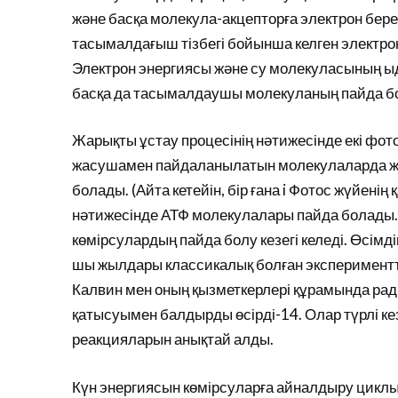
және басқа молекула-акцепторға электрон бере
тасымалдағыш тізбегі бойынша келген электр
Электрон энергиясы және су молекуласының ыд
басқа да тасымалдаушы молекуланың пайда б
Жарықты ұстау процесінің нәтижесінде екі фо
жасушамен пайдаланылатын молекулаларда жи
болады. (Айта кетейін, бір ғана i Фотос жүйенің
нәтижесінде АТФ молекулалары пайда болады.) 
көмірсулардың пайда болу кезегі келеді. Өсімді
шы жылдары классикалық болған эксперимент
Калвин мен оның қызметкерлері құрамында ради
қатысуымен балдырды өсірді-14. Олар түрлі к
реакцияларын анықтай алды.
Күн энергиясын көмірсуларға айналдыру циклы