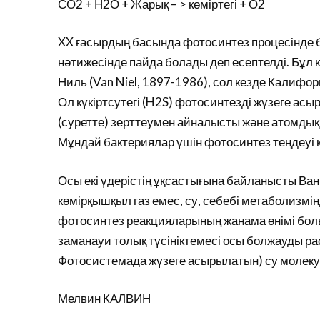
СО2 + Н2О + Жарық – > көміртегі + О2
XX ғасырдың басында фотосинтез процесінде б
нәтижесінде пайда болады деп есептелді. Бұл
Ниль (Van Niel, 1897-1986), сол кезде Калиф
Ол күкіртсутегі (H2S) фотосинтезді жүзеге ас
(суретте) зерттеумен айналысты және атомдық күк
Мұндай бактериялар үшін фотосинтез теңдеуі ке
Осы екі үдерістің ұқсастығына байланысты Ван Н
көмірқышқыл газ емес, су, себебі метаболизмін
фотосинтез реакцияларының жанама өнімі болы
заманауи толық түсініктемесі осы болжауды рас
Фотосистемада жүзеге асырылатын) су молек
Мелвин КАЛВИН