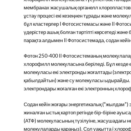
мембранах жасушалық органелл хлоропластов (
ұстау процесі екі кезеңнен тұрады және молек
бұл кластерлер I Фотосистемасы және II Фотос
үдерістер ашық болған тәртіпті көрсетеді жән
парақта алдымен II Фотосистемада, содан кейі
Фотон 250-400 II Фотосистеманың молекулалары
хлорофилл молекуласына беріледі. Бұл кезде 
молекуласы екі электронды жоғалтады (электр
қабылдайтын) және су молекуласы ыдырайды. С
электрондары жоғалған екі электронның хлороф
Содан кейін жоғары энергетикалық (“жылдам”)
жиналған ыстық картоп ретінде бір-біріне ауыс
(АТФ) молекуласының түзілуіне, жасушадағы н
молекулаларды қараңыз). Сол уақытта i хлоро