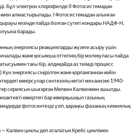
ді. Бұл электрон хлорофилде II Фотосистемадан
онмен алмастырылады. I Фотосистемадан алынған
ырауы кезінде пайда болған сутегі иондары НАДФ-Н,
олуына барады.
тонның энергиясы реакцияларды жүзеге асыру үшін
налады және қосымша оттегінің бір молекуласы пайда
 қатысуымен тағы бір, әлдеқайда аз тиімді процесс
Күн энергиясы сіңірілген және қорланғаннан кейін
ктердегі көмірсулар синтезінің негізгі механизмі 1940-
тер сериясын шығарған Мелвин Калвинмен ашылды.
оактивті көміртегі бар көмірқышқыл газының
езеңдерде фотосинтезді үзіп, қараңғы фазаның химиялық
 — Калвин циклы деп аталатын Кребс циклімен