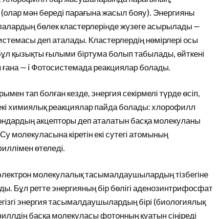
олар мән береді парағына жасыл бояу). Энергияны
улалардың бөлек кластерлерінде жүзеге асырылады —
истемасы деп аталады. Кластерлердің нөмірлері осы
е бұл қызықты ғылыми біртума болып табылады, өйткені
н ғана — i Фотосистемада реакциялар болады.
мен тап болған кезде, энергия секірмелі түрде өсіп,
екі химиялық реакциялар пайда болады: хлорофилл
ондардың акцепторы деп аталатын басқа молекуланы
у молекуласына кіретін екі сутегі атомының
иллімен өтеледі.
 электрон молекулалық тасымалдаушылардың тізбегіне
ады. Бұл ретте энергияның бір бөлігі аденозинтрифосфат
егізгі энергия тасымалдаушылардың бірі (биологиялық
филлдің басқа молекуласы фотонның қуатын сіңіреді