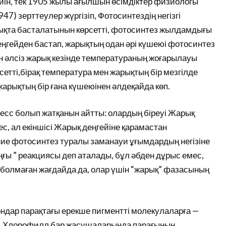
йін, тек 1905 жылы ағылшын өсімдіктер физиологы
7) зерттеулер жүргізіп, Фотосинтездің негізгі
рықта басталатынын көрсетті, фотосинтез жылдамдығы
деңгейден бастап, жарықтың одан әрі күшеюі фотосинтез
ан әлсіз жарық кезінде температураның жоғарылауы
етті,бірақ температура мен жарықтың бір мезгілде
рықтың бір ғана күшеюінен әлдеқайда көп.
цесс болып жатқанын айтты: олардың біреуі Жарық
с, ал екіншісі Жарық деңгейіне қарамастан
ие фотосинтез туралы заманауи ұғымдардың негізіне
ңғы ” реакциясы деп аталады, бұл әбден дұрыс емес,
 болмаған жағдайда да, олар үшін “жарық” фазасының
ндар парақтағы ерекше пигментті молекулаларға —
. Хлорофилл бар жасушаларында парағының,