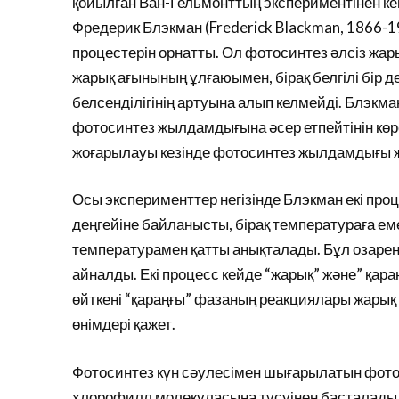
қойылған Ван-Гельмонттың экспериментінен ке
Фредерик Блэкман (Frederick Blackman, 1866-194
процестерін орнатты. Ол фотосинтез әлсіз жа
жарық ағынының ұлғаюымен, бірақ белгілі бір 
белсенділігінің артуына алып келмейді. Блэкм
фотосинтез жылдамдығына әсер етпейтінін көрс
жоғарылауы кезінде фотосинтез жылдамдығы жа
Осы эксперименттер негізінде Блэкман екі про
деңгейіне байланысты, бірақ температураға еме
температурамен қатты анықталады. Бұл озарен
айналды. Екі процесс кейде “жарық” және” қара
өйткені “қараңғы” фазаның реакциялары жарық
өнімдері қажет.
Фотосинтез күн сәулесімен шығарылатын фото
хлорофилл молекуласына түсуінен басталады