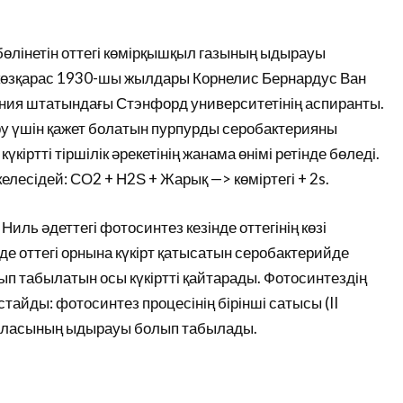
өлінетін оттегі көмірқышқыл газының ыдырауы
 көзқарас 1930-шы жылдары Корнелис Бернардус Ван
орния штатындағы Стэнфорд университетінің аспиранты.
ыру үшін қажет болатын пурпурды серобактерияны
іртті тіршілік әрекетінің жанама өнімі ретінде бөледі.
лесідей: СО2 + Н2Ѕ + Жарық —> көміртегі + 2s.
иль әдеттегі фотосинтез кезінде оттегінің көзі
де оттегі орнына күкірт қатысатын серобактерийде
п табылатын осы күкіртті қайтарады. Фотосинтездің
тайды: фотосинтез процесінің бірінші сатысы (II
уласының ыдырауы болып табылады.