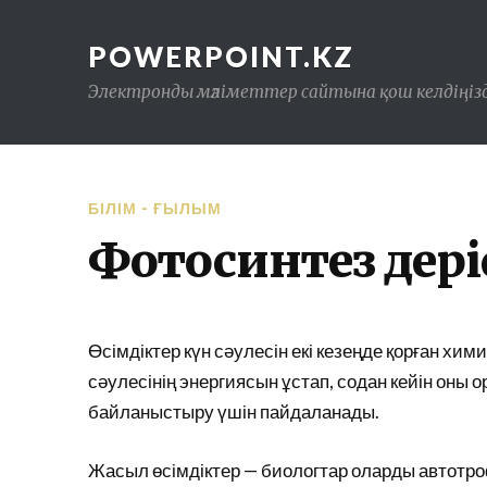
POWERPOINT.KZ
Электронды мәліметтер сайтына қош келдіңізд
БІЛІМ - ҒЫЛЫМ
Фотосинтез үдер
Өсімдіктер күн сәулесін екі кезеңде қорған хи
сәулесінің энергиясын ұстап, содан кейін оны
байланыстыру үшін пайдаланады.
Жасыл өсімдіктер — биологтар оларды автотроф