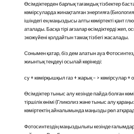
Өсімдіктерден барлық тағамдық тізбектер баста
көмірсуларда жинақталған энергияға (Биолог
ішіндегі ең маңыздысы алты көміртекті қант гл
аталады. Басқа тірі ағзалар өсімдіктерді жеп, 
экожүйені қолдайтын тамақ тізбегі жасалады.
Сонымен қатар, біз дем алатын ауа Фотосинтез
жиынтық теңдеуі осылай көрінеді:
су + көмірқышқыл газ + жарық – > көмірсулар + о
Өсімдіктер тыныс алу кезінде пайда болған көмі
тіршілік өнімі (Гликолиз және тыныс алу қараң
көміртектің айналымында маңызды рөл атқара
Фотосинтездің маңыздылығы кезінде ғалымдар он