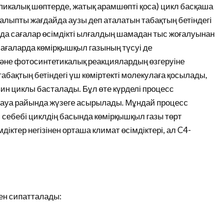
ропикалық шөптерде, жатық арамшөпті қоса) цикл басқаша
алыпты жағдайда аузы деп аталатын табақтың бетіндегі
рда сағалар өсімдікті ылғалдың шамадан тыс жоғалуынан
сағаларда көмірқышқыл газының түсуі де
әне фотосинтетикалық реакциялардың өзгеруіне
абақтың бетіндегі үш көміртекті молекулаға қосылады,
ин циклы басталады. Бұл өте күрделі процесс
қ ауа райында жүзеге асырылады. Мұндай процесс
, себебі циклдің басында көмірқышқыл газы төрт
іктер негізінен орташа климат өсімдіктері, ал C4-
ен сипатталады: