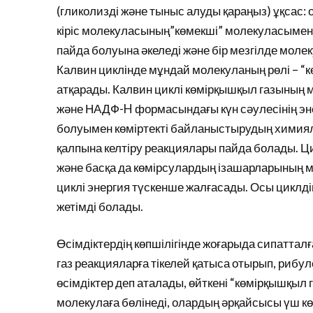
(гликолизді және тыныс алуды қараңыз) ұқсас:
кіріс молекуласының”көмекші” молекуласымен 
пайда болуына әкеледі және бір мезгілде моле
Калвин циклінде мұндай молекуланың рөлі – “к
атқарады. Калвин циклі көмірқышқыл газының
және НАДФ-H формасындағы күн сәулесінің эн
болуымен көміртекті байланыстырудың химия
қалпына келтіру реакциялары пайда болады. Ц
және басқа да көмірсулардың ізашарларының 
циклі энергия түскенше жалғасады. Осы циклдің
жетімді болады.
Өсімдіктердің көпшілігінде жоғарыда сипаттал
газ реакцияларға тікелей қатыса отырып, риб
өсімдіктер деп аталады, өйткені “көмірқышқыл
молекулаға бөлінеді, олардың әрқайсысы үш кө