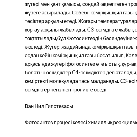
жүгері мен қант қамысы, сондай-ақ көптеген т
жүзеге асырылады. Себебі, көмірқышқыл газы қ
тесіктер арқылы өтеді. Жоғары температурала
қорғау арқылы жабылады. C3-өсімдікте жабық 
тоқтатылады,бұл Фотосинтездің бәсеңдеуіне ж
әкеледі. Жүгері жағдайында көмірқышқыл газы т
содан кейін көмірқышқыл газы босатылып, Калв
арқасында жүгері фотосинтез өте ыстық, құрға
болатын өсімдіктер C4-өсімдіктер деп аталады
көміртекті молекулада тасымалданады. C3-өсімд
өсімдіктер негізінен тропикте өседі.
Ван Нил Гипотезасы
Фотосинтез процесі келесі химиялық реакциям