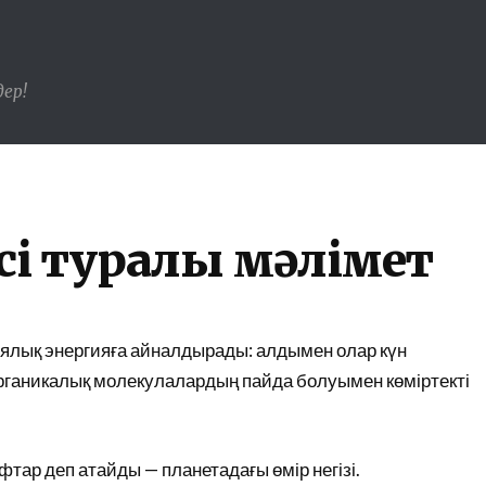
ер!
ісі туралы мәлімет
миялық энергияға айналдырады: алдымен олар күн
 органикалық молекулалардың пайда болуымен көміртекті
тар деп атайды — планетадағы өмір негізі.