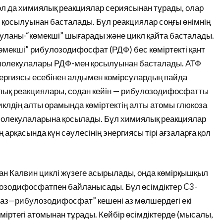
 ол да химиялық реакциялар сериясынан тұрады, олар
қосылуынан басталады. Бұл реакциялар соңғы өнімнің
куланы-“көмекші” шығарады және цикл қайта басталады.
өмекші” рибулозодифосфат (РДФ) бес көміртекті қант
 молекулалары РДФ-мен қосылуынан басталады. АТФ
ергиясы есебінен алдымен көмірсулардың пайда
лық реакциялары, содан кейін — рибулозодифосфатты
иклдің алты орамында көміртектің алты атомы глюкоза
молекулаларына қосылады. Бұл химиялық реакциялар
 арқасында күн сәулесінің энергиясы тірі ағзаларға қол
ған Калвин циклі жүзеге асырылады, онда көмірқышқыл
улозодифосфатпен байланысады. Бұл өсімдіктер C3-
 газ—рибулозодифосфат” кешені аз мөлшердегі екі
міртегі атомынан тұрады. Кейбір өсімдіктерде (мысалы,