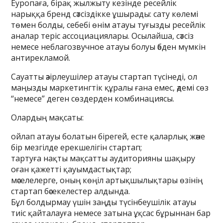
Еуропаға, бірақ жылжыту кезінде ресейлік
нарыққа бренд сәтсіздікке ұшырады: сату көлемі
төмен болды, себебі өнім атауы туғызды ресейлік
аналар теріс ассоциациялары. Осылайша, сәтсіз
немесе неблагозвучное атауы болуы әбден мүмкін
антирекламой.
Сауатты әзірлеушілер атауы стартап түсінеді, ол
маңызды маркетингтік құралы ғана емес, әдемі сөз
“немесе” деген сөздерден комбинациясы.
Олардың мақсаты:
ойлап атауы болатын бірегей, есте қаларлық және
бір мезгілде ерекшелігін стартап;
тартуға нақты мақсатты аудиторияны шақыру
оған қажетті қауымдастықтар;
мәселелерге, оның көңіл артықшылықтары өзінің
стартап бәсекелестер алдында.
Бұл болдырмау үшін заңды түсінбеушілік атауы
тиіс қайталауға немесе затына ұқсас бұрыннан бар