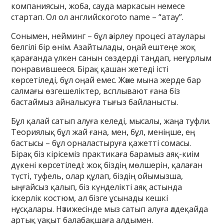
компаниясын, жоба, сауда маркасын немесе
стартап. Ол ол английскогоto name – “атау”.
Сонымен, нейминг – бұл әзірлеу процесі атаулары
белгілі бір өнім. Азайтылады, оңай ештеңе жоқ
қарағанда үлкен санын сөздерді таңдап, неғұрлым
понравившееся. Бірақ қашан жетеді істі
көрсетіледі, бұл оңай емес. Және мына жерде бар
салмағы өзгешеліктер, всплывают ғана біз
бастаймыз айналысуға тығыз байланысты.
Бұл қалай сатып алуға келеді, мысалы, жаңа туфли.
Теориялық бұл жай ғана, мен, бұл, меніңше, ең
бастысы – бұл орналастыруға қажетті сомасы.
Бірақ біз кірісеміз практикаға барамыз аяқ-киім
дүкені көрсетіледі: жоқ біздің мөлшерін, қалаған
түсті, туфель, олар құлап, біздің ойымызша,
ыңғайсыз қалып, біз күнделікті аяқ астында
іскерлік костюм, ал бізге ұсынады кешкі
нұсқалары. Нәтижесінде мыз сатып алуға әлдеқайда
артық уақыт балабақшаға алдымен.