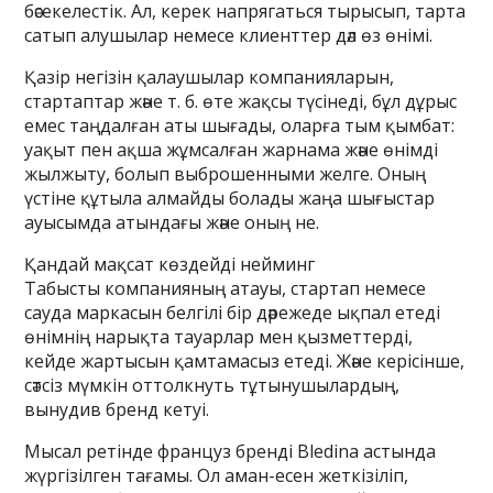
бәсекелестік. Ал, керек напрягаться тырысып, тарта
сатып алушылар немесе клиенттер дәл өз өнімі.
Қазір негізін қалаушылар компанияларын,
стартаптар және т. б. өте жақсы түсінеді, бұл дұрыс
емес таңдалған аты шығады, оларға тым қымбат:
уақыт пен ақша жұмсалған жарнама және өнімді
жылжыту, болып выброшенными желге. Оның
үстіне құтыла алмайды болады жаңа шығыстар
ауысымда атындағы және оның не.
Қандай мақсат көздейді нейминг
Табысты компанияның атауы, стартап немесе
сауда маркасын белгілі бір дәрежеде ықпал етеді
өнімнің нарықта тауарлар мен қызметтерді,
кейде жартысын қамтамасыз етеді. Және керісінше,
сәтсіз мүмкін оттолкнуть тұтынушылардың,
вынудив бренд кетуі.
Мысал ретінде француз бренді Bledina астында
жүргізілген тағамы. Ол аман-есен жеткізіліп,