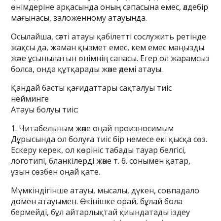
өнімдеріне арқасында оның сапасына емес, әлдебір
мағынасы, заложенному атауында.
Осылайша, сәтті атауы қабілетті сослужить ретінде
жақсы да, жаман қызмет емес, кем емес маңызды
және ұсынылатын өнімнің сапасы. Егер ол жарамсыз
болса, онда құтқарады және әдемі атауы.
Қандай басты қағидаттары сақталуы тиіс
нейминге
Атауы болуы тиіс:
1. Читабельным және оңай произносимым
Дұрысында ол болуға тиіс бір немесе екі қысқа сөз.
Ескеру керек, ол көрініс табады тауар белгісі,
логотипі, бланкілерді және т. б. сонымен қатар,
ұзын сөзбен оңай қате.
Мүмкіндігінше атауы, мысалы, дүкен, совпадало
домен атауымен. Өкінішке орай, бұлай бола
бермейді, бұл айтарлықтай қиындатады іздеу