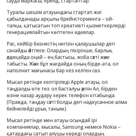
сауда маркасы, бренд, стартаптар.
Туралы шешім атауындағы стартап жиі
қабылданады арқылы брейнсторминга – ой-
талқы, қатысатын топ креативті қызметкерлерді
генерациялайтын көптеген идеялар.
Рас, кейбір бизнестің негізін қалаушылар деп
санайды әйтпесе. Олардың пікірінше, барлық
әлдеқайда оңай – ең бастысы, жоба сәтті және
табысты. Және бұл жағдайда оның бірде-ата, ол
наполнит мағынасы бар кез келген сөз.
Мысал ретінде келтіріледі Apple атауы, ол
таңдалды өте тез: ол басталуы әрпін Ал, бірден
өзіне назар аудару керек телефон кітабында.
(Правда, таңдау сәтті болды деп надкусанное алма
бейнелейді ұрық таным.)
Мысал ретінде мен атауы осындай ірі
компаниялар, мысалы, Samsung немесе Nokia –
қатардағы сатып алушы көреді олардың