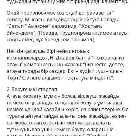
тудырады путаницу және тітіркендіреді клиенттер.
Оңай произносимое сөз оңай встраивается ”
сөйлеу. Мысалы, әлдеқайда оңай айтуға болады:
“Сатып ” Амазоне” қарағанда, “Жоқтығы
Эйчендеме”. (Правда, труднопроизносимое атауы
соңғы емес, бұл бренд кем танымал.)
Негізін қалаушы бірі нейминговых
компаниялардың Н. Джавед-бапта “Психоанализ
атауы” компаниясының жазған: “бизнесте, әдетте,
атауы тұрады бір сөздер. Екі – күдікті, үш – қиын.
Төрт? Сіз неге алдымен тоқтатуға міндетті.”;
2. Беруге мәні стартап
Атауы көрсетуі мүмкін болса, әзірлеуші жасайды
немесе ол ұсынады, ол қандай болуға ұмтылады
немесе қандай қалайды көріп, өз клиенттеріне. Ол
туралы айтуға пайдалылығы, оны жасайды, өзіне-
өзі жоба, оның өзектілігі мен маңыздылығы,
тұтынушылар үшін немесе баулу, олардың іс-