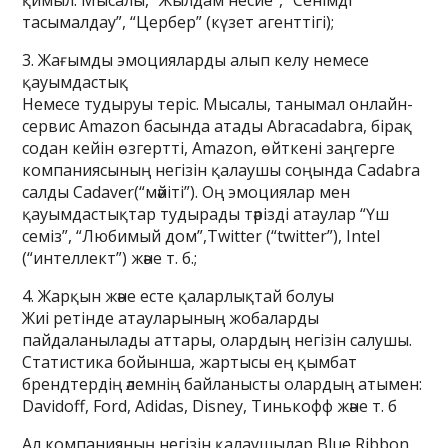
қимыл. Мысалы, “Жылдам несие”, “Сенімді
тасымалдау”, “Цербер” (күзет агенттігі);
3. Жағымды эмоцияларды алып келу немесе
қауымдастық
Немесе тудыруы теріс. Мысалы, танымал онлайн-
сервис Amazon басында атады Abracadabra, бірақ
содан кейін өзгертті, Amazon, өйткені заңгерге
компаниясының негізін қалаушы соңында Cadabra
салды Cadaver(“мәйіті”). Оң эмоциялар мен
қауымдастықтар тудырады тәрізді атаулар “Үш
семіз”, “Любимый дом”,Twitter (“twitter”), Intel
(“интеллект”) және т. б.;
4. Жарқын және есте қаларлықтай болуы
Жиі ретінде атауларының жобаларды
пайдаланылады аттары, олардың негізін салушы.
Статистика бойынша, жартысы ең қымбат
брендтердің әлемнің байланысты олардың атымен:
Davidoff, Ford, Adidas, Disney, Тинькофф және т. б
Ал компанияның негізін қалаушылар Blue Ribbon