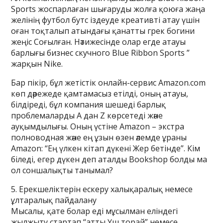
Sports жоспарлаған шығаруды жолға қоюға жаңа
желінің футбол бутс іздеуде креативті атау үшін
оған тоқталып атындағы қанатты грек богини
жеңіс Соғылған. Нәтижесінде олар егде атауы
барлығы бизнес скучного Blue Ribbon Sports ”
жарқын Nike.
Бар пікір, бұл жетістік онлайн-сервис Amazon.com
көп дәрежеде қамтамасыз етілді, оның атауы,
білдіреді, бұл компания шешеді барлық
проблемаларды A дан Z көрсетеді және
ауқымдылығы. Оның үстіне Amazon – экстра
полноводная және ең ұзын өзен әлемде ұраны
Amazon: “Ең үлкен кітап дүкені Жер бетінде”. Кім
біледі, егер дүкен деп аталды Bookshop болды ма
ол соншалықты танымал?
5. Ерекшеліктерін ескеру халықаралық немесе
ұлтаралық пайдалану
Мысалы, қате болар еді мұсылман еліндегі
жылжыту стартап “атты Үш торай” немесе