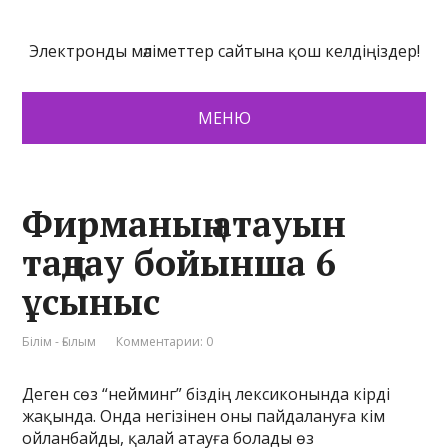
Электронды мәліметтер сайтына қош келдіңіздер!
МЕНЮ
Фирманың атауын
таңдау бойынша 6
ұсыныс
Білім - Ғылым
Комментарии: 0
Деген сөз “нейминг” біздің лексиконында кірді
жақында. Онда негізінен оны пайдалануға кім
ойланбайды, қалай атауға болады өз