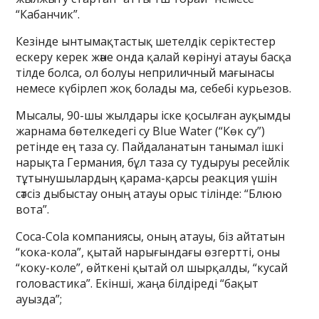
“Кабанчик”.
Кезінде ынтымақтастық шетелдік серіктестер
ескеру керек және онда қалай көрінуі атауы басқа
тілде болса, ол болуы неприличный мағынасы
немесе күбірлеп жоқ болады ма, себебі курьезов.
Мысалы, 90-шы жылдары іске қосылған ауқымды
жарнама бөтелкедегі су Blue Water (“Көк су”)
ретінде ең таза су. Пайдаланатын танымал ішкі
нарықта Германия, бұл таза су тудыруы ресейлік
тұтынушылардың қарама-қарсы реакция үшін
сәтсіз дыбыстау оның атауы орыс тілінде: “Блюю
вота”.
Coca-Cola компаниясы, оның атауы, біз айтатын
“кока-кола”, қытай нарығындағы өзгертті, оны
“коку-коле”, өйткені қытай ол шырқалды, “кусай
головастика”. Екінші, жаңа білдіреді “бақыт
ауызда”;