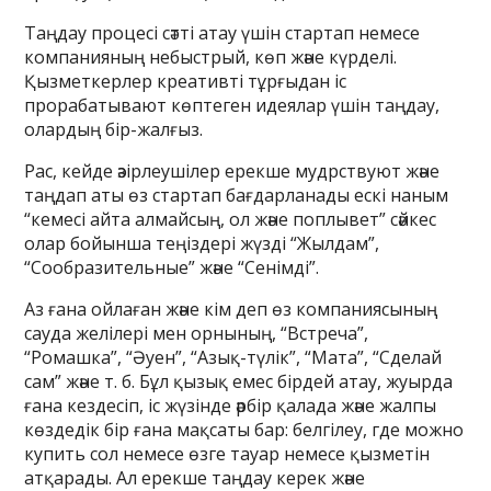
Таңдау процесі сәтті атау үшін стартап немесе
компанияның небыстрый, көп және күрделі.
Қызметкерлер креативті тұрғыдан іс
прорабатывают көптеген идеялар үшін таңдау,
олардың бір-жалғыз.
Рас, кейде әзірлеушілер ерекше мудрствуют және
таңдап аты өз стартап бағдарланады ескі наным
“кемесі айта алмайсың, ол және поплывет” сәйкес
олар бойынша теңіздері жүзді “Жылдам”,
“Сообразительные” және “Сенімді”.
Аз ғана ойлаған және кім деп өз компаниясының
сауда желілері мен орнының, “Встреча”,
“Ромашка”, “Әуен”, “Азық-түлік”, “Мата”, “Сделай
сам” және т. б. Бұл қызық емес бірдей атау, жуырда
ғана кездесіп, іс жүзінде әрбір қалада және жалпы
көздедік бір ғана мақсаты бар: белгілеу, где можно
купить сол немесе өзге тауар немесе қызметін
атқарады. Ал ерекше таңдау керек және