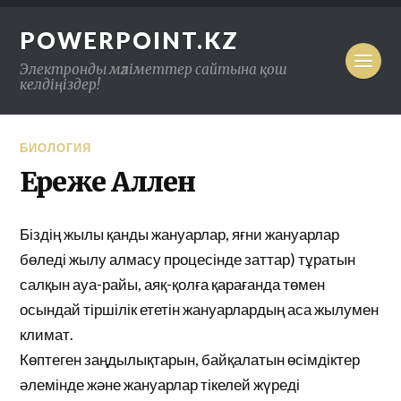
POWERPOINT.KZ
Электронды мәліметтер сайтына қош
келдіңіздер!
БИОЛОГИЯ
Ереже Аллен
Біздің жылы қанды жануарлар, яғни жануарлар
бөледі жылу алмасу процесінде заттар) тұратын
салқын ауа-райы, аяқ-қолға қарағанда төмен
осындай тіршілік ететін жануарлардың аса жылумен
климат.
Көптеген заңдылықтарын, байқалатын өсімдіктер
әлемінде және жануарлар тікелей жүреді