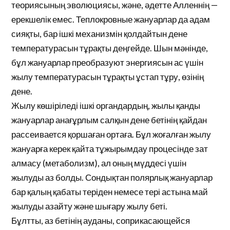
теориясының эволюциясы, және, әдетте Алленнің —
ерекшелік емес. Теплокровные жануарлар да адам
сияқты, бар ішкі механизмін қолдайтын дене
температурасын тұрақты деңгейде. Шын мәнінде,
бұл жануарлар преобразуют энергиясын ас үшін
жылу температурасын тұрақты ұстап тұру, өзінің
дене.
Жылу көшіріледі ішкі органдардың, жылы қанды
жануарлар анағұрлым салқын дене бетінің қайдан
рассеивается қоршаған ортаға. Бұл жоғалған жылу
жануарға керек қайта тұжырымдау процесінде зат
алмасу (метаболизм), ал оның мүддесі үшін
жылуды аз болды. Сондықтан полярлық жануарлар
бар қалың қабаты теріден немесе тері астына май
жылуды азайту және шығару жылу беті.
Бұлтты, аз бетінің ауданы, соприкасающейся