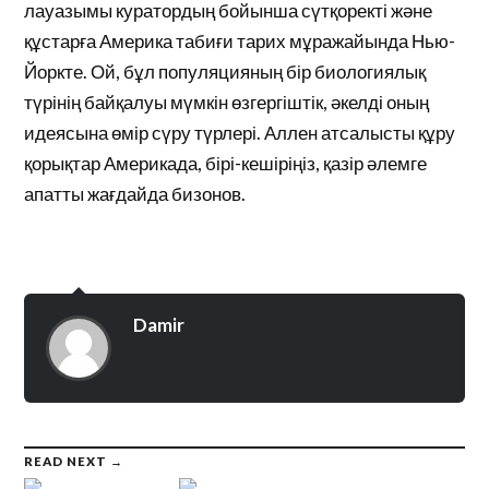
лауазымы куратордың бойынша сүтқоректі және
құстарға Америка табиғи тарих мұражайында Нью-
Йоркте. Ой, бұл популяцияның бір биологиялық
түрінің байқалуы мүмкін өзгергіштік, әкелді оның
идеясына өмір сүру түрлері. Аллен атсалысты құру
қорықтар Америкада, бірі-кешіріңіз, қазір әлемге
апатты жағдайда бизонов.
Damir
READ NEXT →