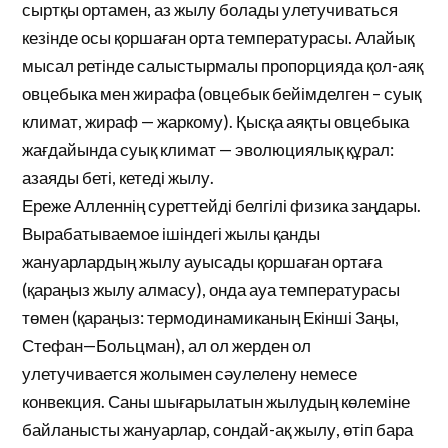
сыртқы ортамен, аз жылу болады улетучиваться
кезінде осы қоршаған орта температурасы. Алайық
мысал ретінде салыстырмалы пропорцияда қол-аяқ
овцебыка мен жирафа (овцебык бейімделген – суық
климат, жираф — жаркому). Қысқа аяқты овцебыка
жағдайында суық климат — эволюциялық құрал:
азаяды беті, кетеді жылу.
Ереже Алленнің суреттейді белгілі физика заңдары.
Вырабатываемое ішіндегі жылы қанды
жануарлардың жылу ауысады қоршаған ортаға
(қараңыз жылу алмасу), онда ауа температурасы
төмен (қараңыз: термодинамиканың Екінші Заңы,
Стефан—Больцман), ал ол жерден ол
улетучивается жолымен сәулелену немесе
конвекция. Саны шығарылатын жылудың көлеміне
байланысты жануарлар, сондай-ақ жылу, өтіп бара