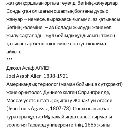
жатқан қоршаған ортаға тәуелді бетінің жануарлар.
Сондықтан ол шағын ошақтың болғаны дұрыс
жануар — немесе, выражаясь ғылыми, аз қатынасы
бетінің көлеміне, — аз болады жылуды және көп
жылу сақталады. Бұл бейімдік құндылығы төмен
қатынастар бетінің көлеміне солтүстік климат
айқын.
***
Джоэл Асаф АЛЛЕН
Joel Asaph Allen, 1838-1921
Американдық териолог (маман бойынша сүтқоректі)
және орнитолог. Дүниеге келген Спрингфилде,
Массачусетс штаты; оқыған у Жана-Луи Агасси
(Jean Louis Agassiz, 1807-73). Совхозының бас
кураторы құстар Мұражайында салыстырмалы
зоология Гарвард университетінің, 1885 жылы