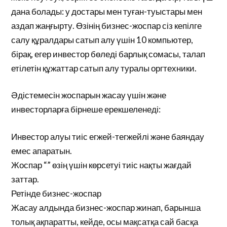
дана болады: у достары мен туған-туыстары мен
аздап жаңғырту. Өзінің бизнес-жоспар сіз кепілге
салу құралдары сатып алу үшін 10 компьютер,
бірақ, егер инвестор бөледі барлық сомасы, талап
етілетін құжаттар сатып алу туралы оргтехники.
Әдістемесін жоспарын жасау үшін және
инвесторларға бірнеше ерекшеленеді:
Инвестор алуы тиіс егжей-тегжейлі және баяндау
емес апаратын.
Жоспар “” өзің үшін көрсетуі тиіс нақты жағдай
заттар.
Ретінде бизнес-жоспар
Жасау алдында бизнес-жоспар жинап, барынша
толық ақпаратты, кейде, осы мақсатқа сай басқа