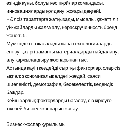
өзіндік құны, болуы кәсіпқойлар командасы,
инновацияларды қолдану, жоғары деңгейі.
– Әлсіз тараптарға жатқызады, мысалы, қажеттілігі
үй-жайларды жалға алу, нераскрученность бренд
және т. б.
Мүмкіндіктер жасалады жаңа технологияларды
енгізу, қазіргі заманғы материалдарды пайдалану,
алу қаржыландыру жоспарынан тыс.
Астында қауіп көздейді сыртқы факторлар, олар сіз
ықпал: экономикалық елдегі жағдай, саяси
шиеленісті, демография, бәсекелестік, кедендік
баждар.
Кейін барлық факторларды бағалау, сіз кірісуге
тікелей бизнес-жоспарын жасау.
Бизнес-жоспар құрылымы