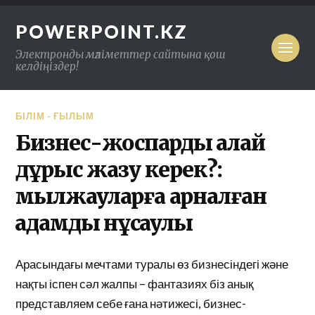
POWERPOINT.KZ
Электронды мәліметтер сайтына қош
келдіңіздер!
БІЛІМ - ҒЫЛЫМ
Бизнес-жоспарды қалай
дұрыс жазу керек?:
мылжауларға арналған
қадамдық нұсқаулық
Арасындағы мечтами туралы өз бизнесіндегі және
нақты іспен сәл жалпы – фантазиях біз анық
представляем себе ғана нәтижесі, бизнес-