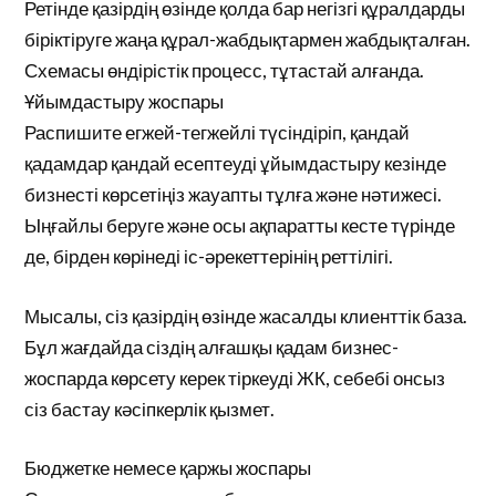
Ретінде қазірдің өзінде қолда бар негізгі құралдарды
біріктіруге жаңа құрал-жабдықтармен жабдықталған.
Схемасы өндірістік процесс, тұтастай алғанда.
Ұйымдастыру жоспары
Распишите егжей-тегжейлі түсіндіріп, қандай
қадамдар қандай есептеуді ұйымдастыру кезінде
бизнесті көрсетіңіз жауапты тұлға және нәтижесі.
Ыңғайлы беруге және осы ақпаратты кесте түрінде
де, бірден көрінеді іс-әрекеттерінің реттілігі.
Мысалы, сіз қазірдің өзінде жасалды клиенттік база.
Бұл жағдайда сіздің алғашқы қадам бизнес-
жоспарда көрсету керек тіркеуді ЖК, себебі онсыз
сіз бастау кәсіпкерлік қызмет.
Бюджетке немесе қаржы жоспары