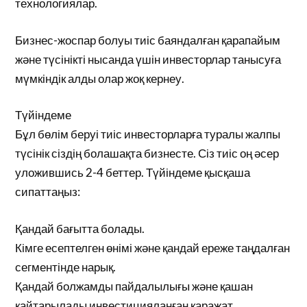
технологиялар.
Бизнес-жоспар болуы тиіс баяндалған қарапайым
және түсінікті нысанда үшін инвесторлар танысуға
мүмкіндік алды олар жоқ кернеу.
Түйіндеме
Бұл бөлім беруі тиіс инвесторларға туралы жалпы
түсінік сіздің болашақта бизнесте. Сіз тиіс оң әсер
уложившись 2-4 беттер. Түйіндеме қысқаша
сипаттаңыз:
Қандай бағытта болады.
Кімге есептелген өнімі және қандай ереже таңдалған
сегментінде нарық.
Қандай болжамды пайдалылығы және қашан
қайтарылады инвестицияланған қаражат.