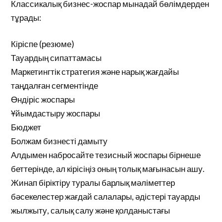
Классикалық бизнес-жоспар мынадай бөлімдерден
тұрады:
Кіріспе (резюме)
Тауардың сипаттамасы
Маркетингтік стратегия және нарық жағдайы
таңдалған сегментінде
Өндіріс жоспары
Ұйымдастыру жоспары
Бюджет
Болжам бизнесті дамыту
Алдымен набросайте тезисный жоспары бірнеше
беттерінде, ал кірісіңіз оның толық мағынасын ашу.
Жинап біріктіру туралы барлық мәліметтер
бәсекелестер жағдай салалары, әдістері тауарды
жылжыту, салық салу және қолданыстағы