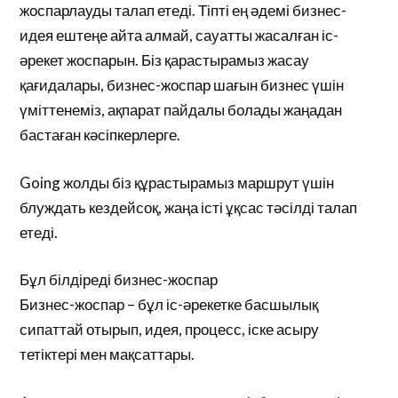
жоспарлауды талап етеді. Тіпті ең әдемі бизнес-
идея ештеңе айта алмай, сауатты жасалған іс-
әрекет жоспарын. Біз қарастырамыз жасау
қағидалары, бизнес-жоспар шағын бизнес үшін
үміттенеміз, ақпарат пайдалы болады жаңадан
бастаған кәсіпкерлерге.
Going жолды біз құрастырамыз маршрут үшін
блуждать кездейсоқ, жаңа істі ұқсас тәсілді талап
етеді.
Бұл білдіреді бизнес-жоспар
Бизнес-жоспар – бұл іс-әрекетке басшылық
сипаттай отырып, идея, процесс, іске асыру
тетіктері мен мақсаттары.