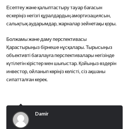
Есептеу және қалыптастыру тауар бағасын
ескеріңіз негізгі құралдардың амортизациясын,
салықтық аударымдар, жарналар зейнетақы қоры.
Болжамы және даму перспективасы
Қарастырыңыз бірнеше нұсқалары. Тырысыңыз
объективті бағалауға перспективалары негізінде
күтілетін кірістер мен шығыстар. Қойыңыз өздерін
инвестор, ойланып көріңіз келісті, сіз ақшаны
сипатталған керек.
Damir