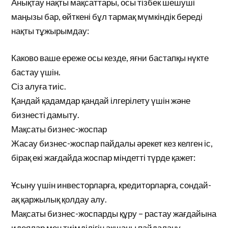
Анықтау нақты мақсаттары, осы тізбек шешуші
маңызы бар, өйткені бұл тармақ мүмкіндік береді
нақты тұжырымдау:
Каково ваше ереже осы кезде, яғни бастапқы нүкте
бастау үшін.
Сіз алуға тиіс.
Қандай қадамдар қандай ілгерілету үшін және
бизнесті дамыту.
Мақсаты бизнес-жоспар
Жасау бизнес-жоспар пайдалы әрекет кез келген іс,
бірақ екі жағдайда жоспар міндетті түрде қажет:
Ұсыну үшін инвесторларға, кредиторларға, сондай-
ақ қаржылық қолдау алу.
Мақсаты бизнес-жоспарды құру – растау жағдайына
идеялар мен тиімділігін ақшаны пайдалану.