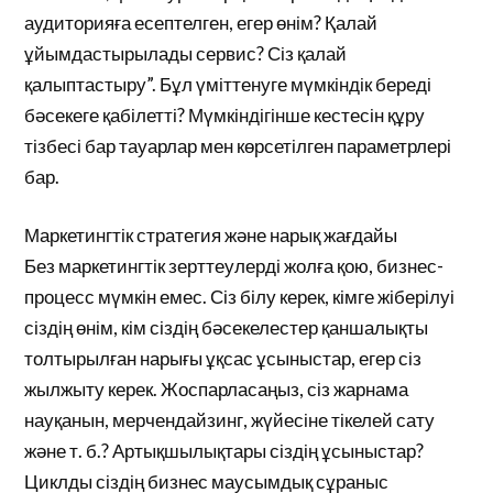
аудиторияға есептелген, егер өнім? Қалай
ұйымдастырылады сервис? Сіз қалай
қалыптастыру”. Бұл үміттенуге мүмкіндік береді
бәсекеге қабілетті? Мүмкіндігінше кестесін құру
тізбесі бар тауарлар мен көрсетілген параметрлері
бар.
Маркетингтік стратегия және нарық жағдайы
Без маркетингтік зерттеулерді жолға қою, бизнес-
процесс мүмкін емес. Сіз білу керек, кімге жіберілуі
сіздің өнім, кім сіздің бәсекелестер қаншалықты
толтырылған нарығы ұқсас ұсыныстар, егер сіз
жылжыту керек. Жоспарласаңыз, сіз жарнама
науқанын, мерчендайзинг, жүйесіне тікелей сату
және т. б.? Артықшылықтары сіздің ұсыныстар?
Циклды сіздің бизнес маусымдық сұраныс