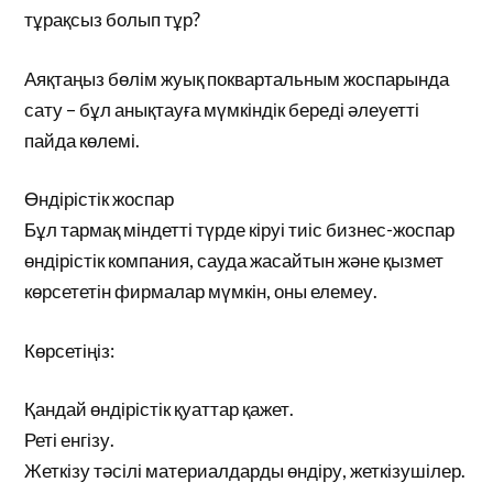
тұрақсыз болып тұр?
Аяқтаңыз бөлім жуық поквартальным жоспарында
сату – бұл анықтауға мүмкіндік береді әлеуетті
пайда көлемі.
Өндірістік жоспар
Бұл тармақ міндетті түрде кіруі тиіс бизнес-жоспар
өндірістік компания, сауда жасайтын және қызмет
көрсететін фирмалар мүмкін, оны елемеу.
Көрсетіңіз:
Қандай өндірістік қуаттар қажет.
Реті енгізу.
Жеткізу тәсілі материалдарды өндіру, жеткізушілер.