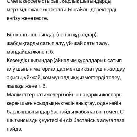
Смета көрсете отырып, барлық шығындарды,
мерзімдік және бір жолғы. Ыңғайлы деректерді
енгізу және кесте.
Бір жолғы шығындар (негізгі құралдар):
жабдықтарды сатып алу, үй-жай сатып алу,
маңдайша және т. б.
Кезеңдік шығындар (айналым құралдары): сатып
алу шығын материалдар мен шикізат үшін жалдау
ақысы, үй-жай, коммуналдық қызметтерді төлеу,
жалақы және т. б.
Мәліметтер нәтижелері бойынша қаржы жоспары
керек шығынсыздық нүктесін анықтау, одан кейін
барлық шығындар бастайды жабылатын төмен. С
шығынсыздық нүктесінің сіз бастайсыз алуға таза
пайда.