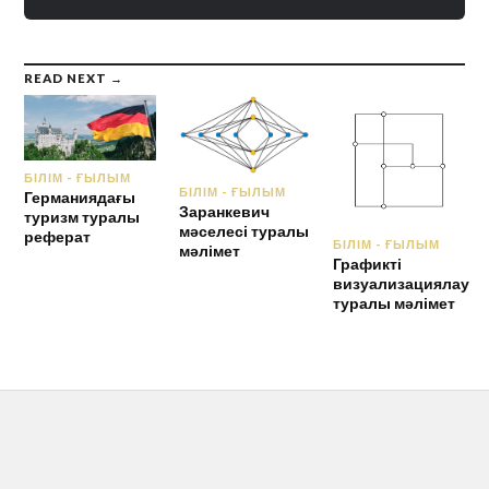
READ NEXT →
БІЛІМ - ҒЫЛЫМ
БІЛІМ - ҒЫЛЫМ
Германиядағы
Заранкевич
туризм туралы
мәселесі туралы
реферат
БІЛІМ - ҒЫЛЫМ
мәлімет
Графикті
визуализациялау
туралы мәлімет