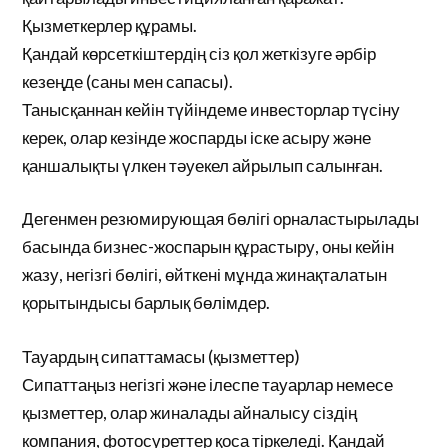
Қызметкерлер құрамы.
Қандай көрсеткіштердің сіз қол жеткізуге әрбір
кезеңде (саны мен сапасы).
Танысқаннан кейін түйіндеме инвесторлар түсіну
керек, олар кезінде жоспарды іске асыру және
қаншалықты үлкен тәуекел айрылып салынған.
Дегенмен резюмирующая бөлігі орналастырылады
басында бизнес-жоспарын құрастыру, оны кейін
жазу, негізгі бөлігі, өйткені мұнда жинақталатын
қорытындысы барлық бөлімдер.
Тауардың сипаттамасы (қызметтер)
Сипаттаңыз негізгі және ілеспе тауарлар немесе
қызметтер, олар жиналады айналысу сіздің
компания, фотосуреттер қоса тіркеледі. Қандай