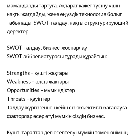
мамандарды тартуға. Ақпарат қажет түсіну үшін
нақты жағдайды, және ең үздік технология болып
табылады, SWOT-талдау, нақты структурирующий
деректер.
SWOT-талдау, бизнес-жоспарлау
SWOT аббревиатурасы тұрады құрайтын:
Strengths – күшті жақтары
Weakness – әлсіз жақтары
Opportunities – мүмкіндіктер
Threats – қауіптер
Талдау жүргізгеннен кейін сіз объективті бағалауға
факторлар әсер етуі мүмкін сіздің бизнес.
Күшті тараптар деп есептелуі мүмкін төмен өнімнің