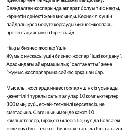
Баяндалған жоспарында ақпарат болуы тиіс нақты,
көрінетін дәйекті және қисынды. Көрнекілік үшін
пайдалы қоса беруге қорғауды бизнес-жоспары
презентациясымен бірі-слайд.
Нақты бизнес-жоспар Үшін
Жұмыс нұсқасы үшін бизнес-жоспар “ішкі қолдану”.
Арасындағы айырмашылық “салтанатты” және
“жұмыс жоспарларына сәйкес әрқашан бар.
Мысалы, жоспарда инвесторлар үшін сіз ұсынады
қажеттілігі туралы сатып алулар 10 компьютерлер
300 мың. руб., егжей-тегжейлі көрсетесіз, не
сметасына. Сізге шынымен де қажет 10
компьютерлер, бірақ сіз білесіз бе, бұл да болса екі
жеке ноутбук, серіктес бизнеске тағы да бір, тағы үш