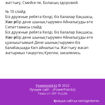
жаттығу, Смейся пе, Боласың здоровей.
№ 10 слайд
Біз дружные ребята Келді, біз балалар бақшасы,
Және әрбір дене шынықтырумен Айналысуды өте
Сипаттамасы слайд:
Біз дружные ребята Келді, біз балалар бақшасы,
Және әрбір дене шынықтырумен Айналысуды өте
қуаныштымын! Дене шынықтырумен біз
балабақшада Көп айналысты. Жаттығу жасап
жатырмыз таңертең Крепли, закалялись.
Powerpoint.kz
© 2022
Лучшие сайт - (PowerPoin.kz)
Тема от WP Puzzle
Қазақша сайтқа негізделінген.