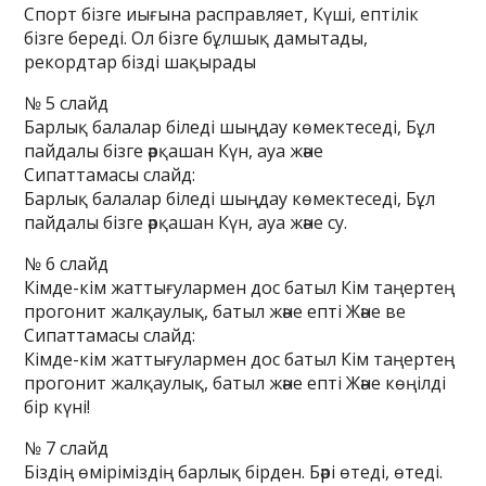
Спорт бізге иығына расправляет, Күші, ептілік
бізге береді. Ол бізге бұлшық дамытады,
рекордтар бізді шақырады
№ 5 слайд
Барлық балалар біледі шыңдау көмектеседі, Бұл
пайдалы бізге әрқашан Күн, ауа және
Сипаттамасы слайд:
Барлық балалар біледі шыңдау көмектеседі, Бұл
пайдалы бізге әрқашан Күн, ауа және су.
№ 6 слайд
Кімде-кім жаттығулармен дос батыл Кім таңертең
прогонит жалқаулық, батыл және епті Және ве
Сипаттамасы слайд:
Кімде-кім жаттығулармен дос батыл Кім таңертең
прогонит жалқаулық, батыл және епті Және көңілді
бір күні!
№ 7 слайд
Біздің өміріміздің барлық бірден. Бәрі өтеді, өтеді.