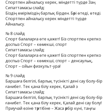
Спортпен айналысу керек, міндетті түрде Заң
Сипаттамасы слайд:
Біздің өміріміздің барлық бірден. Бәрі өтеді, өтеді.
Спортпен айналысу керек міндетті түрде
Айналысу.
№ 8 слайд
Спорт балаларға өте қажет! Біз спортпен крепко
доспыз Спорт – көмекші, спорт
Сипаттамасы слайд:
Спорт балаларға өте қажет! Біз спортпен крепко
доспыз Спорт – көмекші, спорт – денсаулық,
Спорт – ойын физкульт-ура!
№ 9 слайд
Баршаға белгілі, барлық түсінікті дені сау болу-бір
ғанибет. Тек қана білу керек, Қалай з
Сипаттамасы слайд:
Баршаға белгілі, барлық түсінікті дені сау болу-бір
ғанибет. Тек қана білу керек, Қалай дені сау болу!
Приучай өзіне тәртібіне – Жаса әрбір күні, таңғы