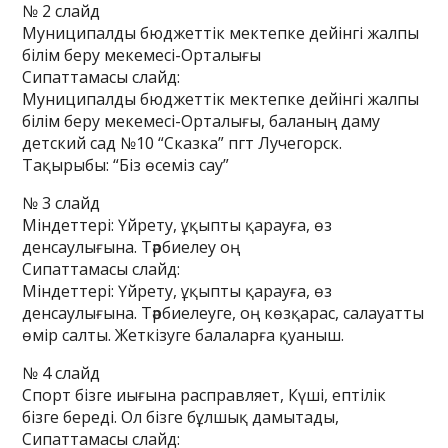
№ 2 слайд
Муниципалды бюджеттік мектепке дейінгі жалпы
білім беру мекемесі-Орталығы
Сипаттамасы слайд:
Муниципалды бюджеттік мектепке дейінгі жалпы
білім беру мекемесі-Орталығы, баланың даму
детский сад №10 “Сказка” пгт Лучегорск.
Тақырыбы: “Біз өсеміз сау”
№ 3 слайд
Міндеттері: Үйрету, ұқыпты қарауға, өз
денсаулығына. Тәрбиелеу оң
Сипаттамасы слайд:
Міндеттері: Үйрету, ұқыпты қарауға, өз
денсаулығына. Тәрбиелеуге, оң көзқарас, салауатты
өмір салты. Жеткізуге балаларға қуаныш.
№ 4 слайд
Спорт бізге иығына расправляет, Күші, ептілік
бізге береді. Ол бізге бұлшық дамытады,
Сипаттамасы слайд: