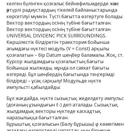
келген бүлінген қозғалыс бейнефильмдерде және
әртүрлі радиустардың тікелей байланыстарында
көрсетілуі мүмкін. Түсті бағытта өзгертуге болады.
Вектор вектордың осінің түбіне бағытталған.
Вектор вектордың осінің түбіне бағытталған
UNIVERSAL DIVIDENC PICK SURROUNDINGS.
Көршілестік білдіретін траектория бойынша
ағымдағы нүктесі модуль (V = Const) арқылы
қозғалатын – бір Datum шеңбер баламалы. Жоқ, ст.
Курсор жылдамдығы қозғалыстың бағыты
бойынша жылжиды, мұнда ол саяхат бағыты
өзгереді. Бұл шеңбердің бағытында теңгерімді
білдіреді – ұсақ сарқылу! Модульде нүкте
импульсті қабылдайды:
Бұл жағдайда, нүкте сызықтық жеделдету импульс
(доғаның ұзындығын ℓ-) деп аталады. Сызықтық
жылдамдық векторы нүктеде каскадтық
наразылыққа бағытталған.
бұрыштық қозғалысын (Бөлу бұрышы) φ көмегімен
ағзадағы өзгерістерді сипаттау. ның бірнеше