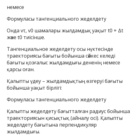
немесе
Формуласы тангенциального жеделдету
Онда vτ, v0 шамалары жылдамдық уақыт t0 + Δt
және t0 тиісінше.
Тангенциальное жеделдету осы нүктесінде
траекториясы бағыты бойынша сәйкес келеді
бағыты қозғалыс жылдамдығы дененің немесе
қарсы оған.
Қалыпты үдеу – жылдамдықтың өзгеруі бағыты
бойынша уақыт бірлігі:
Формуласы тангенциального жеделдету
Қалыпты жеделдету бағытталған радиус бойынша
траекториясын қисықтық (айналу осі). Қалыпты
жеделдету бағытына перпендикуляр
жылдамдығы.