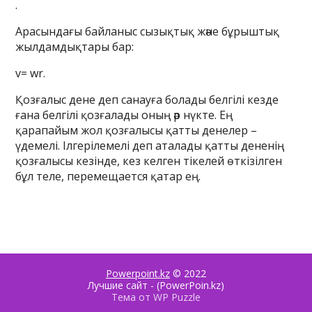
.
Арасындағы байланыс сызықтық және бұрыштық
жылдамдықтары бар:
v= wr.
Қозғалыс дене деп санауға болады белгілі кезде
ғана белгілі қозғалады оның әр нүкте. Ең
қарапайым жол қозғалысы қатты денелер –
үдемелі. Ілгерілемелі деп аталады қатты дененің
қозғалысы кезінде, кез келген тікелей өткізілген
бұл теле, перемещается қатар ең.
Powerpoint.kz
© 2022
Лучшие сайт - (PowerPoin.kz)
Тема от WP Puzzle