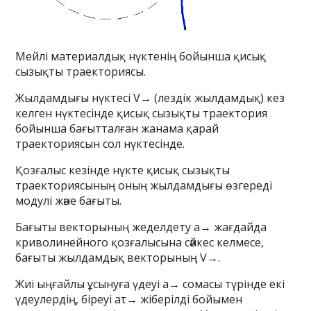
Мейлі материалдық нүктенің бойынша қисық
сызықты траекториясы.
Жылдамдығы нүктесі V→ (лездік жылдамдық) кез
келген нүктесінде қисық сызықты траектория
бойынша бағытталған жанама қарай
траекториясын сол нүктесінде.
Қозғалыс кезінде нүкте қисық сызықты
траекториясының оның жылдамдығы өзгереді
модулі және бағыты.
Бағыты векторының жеделдету a→ жағдайда
криволинейного қозғалысына сәйкес келмесе,
бағыты жылдамдық векторының V→.
Жиі ыңғайлы ұсынуға үдеуі a→ сомасы түрінде екі
үдеулердің, біреуі aτ→ жіберілді бойымен