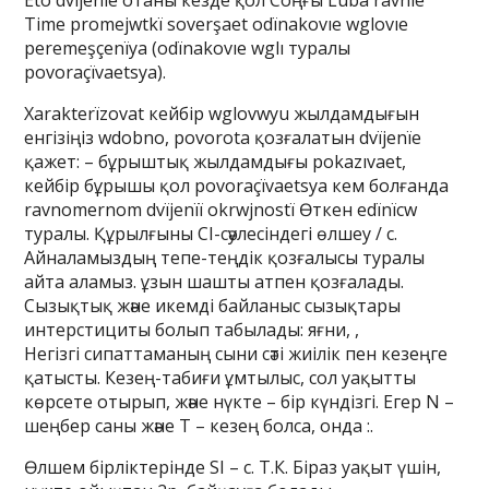
Eto dvïjenïe отаны кезде қол Соңғы Luba ravnıe
Time promejwtkï soverşaet odïnakovıe wglovıe
peremeşçenïya (odïnakovıe wglı туралы
povoraçïvaetsya).
Xarakterïzovat кейбір wglovwyu жылдамдығын
енгізіңіз wdobno, povorota қозғалатын dvïjenïe
қажет: – бұрыштық жылдамдығы pokazıvaet,
кейбір бұрышы қол povoraçïvaetsya кем болғанда
ravnomernom dvïjenïï okrwjnostï Өткен edïnïcw
туралы. Құрылғыны CI-сәулесіндегі өлшеу / c.
Айналамыздың тепе-теңдік қозғалысы туралы
айта аламыз. ұзын шашты атпен қозғалады.
Сызықтық және икемді байланыс сызықтары
интерстициты болып табылады: яғни, ,
Негізгі сипаттаманың сыни сәті жиілік пен кезеңге
қатысты. Кезең-табиғи ұмтылыс, сол уақытты
көрсете отырып, және нүкте – бір күндізгі. Егер N –
шеңбер саны және T – кезең болса, онда :.
Өлшем бірліктерінде SI – с. Т.К. Біраз уақыт үшін,