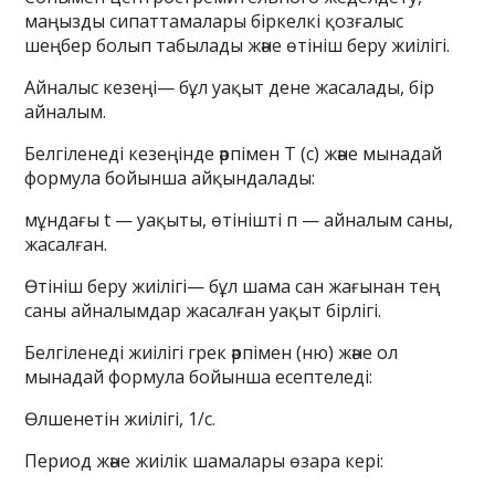
маңызды сипаттамалары біркелкі қозғалыс
шеңбер болып табылады және өтініш беру жиілігі.
Айналыс кезеңі— бұл уақыт дене жасалады, бір
айналым.
Белгіленеді кезеңінде әрпімен Т (с) және мынадай
формула бойынша айқындалады:
мұндағы t — уақыты, өтінішті п — айналым саны,
жасалған.
Өтініш беру жиілігі— бұл шама сан жағынан тең
саны айналымдар жасалған уақыт бірлігі.
Белгіленеді жиілігі грек әрпімен (ню) және ол
мынадай формула бойынша есептеледі:
Өлшенетін жиілігі, 1/с.
Период және жиілік шамалары өзара кері: