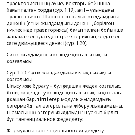
траекториясының ауысу векторы бойынша
бағытталған хорда (сур. 1.19), ал l – ұзындығы
траекториясы. Шапшаң қозғалыс жылдамдығы
дененің (яғни, жылдамдығы дененің берілген
нүктесінде траекториясы) бағытталған бойынша
жанама сол нүктедегі траекториясын, онда сол
сәтте движущееся денесі (сур. 1.20).
Сәттік жылдамдығы кезінде қисықсызықты
қозғалысы
Сур. 1.20. Сәттік жылдамдығы қисық сызықты
қозғалысы.
Ығысу және бұралу – бұл әрқашан жедел қозғалыс.
Яғни, жеделдету кезінде қисықсызықты қозғалыс
әрқашан бар, тіпті егер модуль жылдамдығы
өзгермейді, ал өзгерсе ғана жіберу жылдамдығы.
Шамасының өзгеруі жылдамдығы уақыт бірлігі –
бұл тангенциальное жеделдету:
Формуласы тангенциального жеделдету