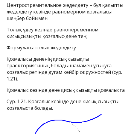
Центростремительное жеделдету – бұл қалыпты
жеделдету кезінде равномерном қозғалысы
шеңбер бойымен.
Толық үдеу кезінде равнопеременном
қисықсызықты қозғалыс-дене тең:
Формуласы толық жеделдету
Қозғалысы дененің қисық сызықты
траекториясының болады шамамен ұсынуға
қозғалыс ретінде дугам кейбір окружностей (сур.
1.21).
Қозғалыс кезінде дене қисық сызықты қозғалыста
Сур. 1.21. Қозғалыс кезінде дене қисық сызықты
қозғалыста болады.