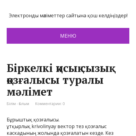
Электронды мәліметтер сайтына қош келдіңіздер!
МЕНЮ
Біркелкі қисық сызық
қозғалысы туралы
мәлімет
Білім - Ғылым
Комментарии: 0
Бұрыштық қозғалысы.
ұтқырлық krivolinyay вектор тез қозғалыс
каскадының жолында қозғалатын кезде. Кез