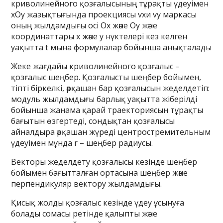
криволинейного қозғалысының тұрақты үдеуімен
xOy жазықтығында проекциясы vxи vy маркасы
оның жылдамдығы осі Ox және Oy және
координаттары x және y нүктелері кез келген
уақытта t мына формулалар бойынша анықталады
Жеке жағдайы криволинейного қозғалыс –
қозғалыс шеңбер. Қозғалысты шеңбер бойымен,
тіпті біркелкі, әрқашан бар қозғалысын жеделдетіп:
модуль жылдамдығы барлық уақытта жіберілді
бойынша жанама қарай траекториясын тұрақты
бағытын өзгертеді, сондықтан қозғалысы
айналдыра әрқашан жүреді центростремительным
үдеуімен мұнда r – шеңбер радиусы.
Векторы жеделдету қозғалысы кезінде шеңбер
бойымен бағытталған ортасына шеңбер және
перпендикуляр вектору жылдамдығы.
Қисық жолды қозғалыс кезінде үдеу ұсынуға
болады сомасы ретінде қалыпты және