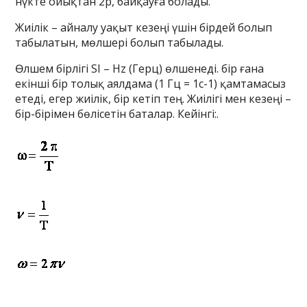
нүкте ойықтан 2p, байқауға болады.
Жиілік – айналу уақыт кезеңі үшін бірдей болып
табылатын, мөлшері болып табылады.
Өлшем бірлігі SI – Hz (Герц) өлшенеді. бір ғана
екінші бір толық аялдама (1 Гц = 1c-1) қамтамасыз
етеді, егер жиілік, бір кетіп тең. Жиілігі мен кезеңі –
бір-бірімен бөлісетін баталар. Кейінгі:.