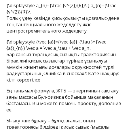
{\displaystyle a_{n}={\frac {v^{2}}{R}}\ } a_{n}={\frac
{v^{2}}{R}}\
Толық үдеу кезінде қисықсызықты қозғалыс-дене
тең тангенциального жеделдету және
центростремительного жеделдету:
{\displaystyle {\vec {a}}={\vec {a}}_{\tau }+{\vec
{a}}_{n}.} \vec a = \vec a_\tau + \vec a_n .
Бар сансыз түрлі қисық сызықты траекториясын.
Бірақ жиі қисық сызықтар түрінде ұсынылуы
мүмкін жиынтығы доғалары окружностей түрлі
радиустарының.Ошибка в сносках?: Қате шақыру:
кілт көрсетілсе
Ең танымал формула, ЖТБ — энергияның сақталу
заңы массасы Бұл-физика бойынша мақаланың
бастамасы. Вы можете помочь проекту, дополнив
ее.
Ығысу және бұралу – бұл қозғалыс, оның
траекториясы білдіреді қисық сызық (мысалы,