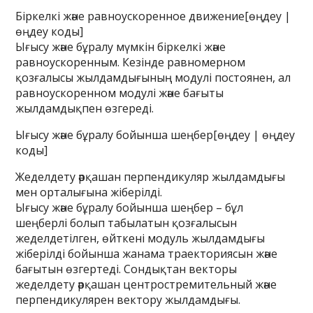
Біркелкі және равноускоренное движение[өңдеу |
өңдеу коды]
Ығысу және бұралу мүмкін біркелкі және
равноускоренным. Кезінде равномерном
қозғалысы жылдамдығының модулі постоянен, ал
равноускоренном модулі және бағыты
жылдамдықпен өзгереді.
Ығысу және бұралу бойынша шеңбер[өңдеу | өңдеу
коды]
Жеделдету әрқашан перпендикуляр жылдамдығы
мен орталығына жіберілді.
Ығысу және бұралу бойынша шеңбер – бұл
шеңберлі болып табылатын қозғалысын
жеделдетілген, өйткені модуль жылдамдығы
жіберілді бойынша жанама траекториясын және
бағытын өзгертеді. Сондықтан векторы
жеделдету әрқашан центростремительный және
перпендикулярен вектору жылдамдығы.