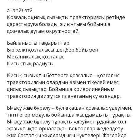
a=an2+aτ2.
Қозғалыс қисық сызықты траекториясы ретінде
қарастыруға болады. жиынтығы бойынша
қозғалыс дугам окружностей.
Байланысты тақырыптар
Біркелкі қозғалысы шеңбер бойымен
Механикалық қозғалыс
Қисықтық радиусы
Қисық сызықты беттерге қозғалыс – қозғалыс
траекториясын олардың өзімен тікелей емес,
қисық сызықтар. Бойынша криволинейным
траектория движутся планетаның су өзендер.
Ығысу және бұралу – бұл әрқашан қозғалыс үдеуімен,
тіпті егер модуль бойынша жылдамдығы тұрақты.
Ығысу және бұралу тұрақты үдеуімен әрдайым сол
жазықтықта орналасқан векторлар жеделдету
және бастапқы жылдамдығы нүктелері. Жағдайда