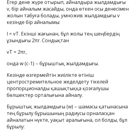
Егер дене жүре отырып, айналдыра жылдамдығы
v, бір айналым жасайды, онда өткен осы денесімен
жолын табуға болады, умножив жылдамдығы v
кезінде бір айналымы:
l = vT. Екінші жағынан, бұл жолы тең шеңбердің
ұзындығы 2πr. Сондықтан
vT = 2πr,
онда w (с-1) – бұрыштық жылдамдығы.
Кезінде өзгермейтін жиілікте өтініш
центростремительное жеделдету тікелей
пропорционалды қашықтыққа қозғалушы
бөлшектер орталығына айналу.
Бұрыштық жылдамдығы (w) – шамасы қатынасына
тең бұрылу бұрышының радиусы орналасқан
айналатын нүкте, уақыт аралығына, ол болды, бұл
бұрылу: