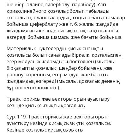
шеңбер, эллипс, гиперболу, параболу). Үлгі
криволинейного қозғалыс болып табылады
қозғалысы, планеталардың, соңына бағыттамалар
бойынша циферблату және т. б. жалпы жағдайда
жылдамдығы кезінде қисықсызықты қозғалысы
өзгереді бойынша шамасы және бағыты бойынша.
Материялық нүктелердің қисық сызықты
қозғалысы болып саналады біркелкі қозғалыспен,
егер модуль жылдамдығы постоянен (мысалы,
бірқалыпты қозғалыс, шеңбер бойымен), және
равноускоренным, егер модулі және бағыты
жылдамдық өзгереді (мысалы, қозғалыс дененің
бұрышпен көкжиекке).
Траекториясы және векторы орын ауыстыру
кезінде қисықсызықты қозғалысы
Сур. 1.19. Траекториясы және векторы орын
ауыстыру кезінде қисық сызықты қозғалысы.
Кезінде қозғалыс қисық сызықты