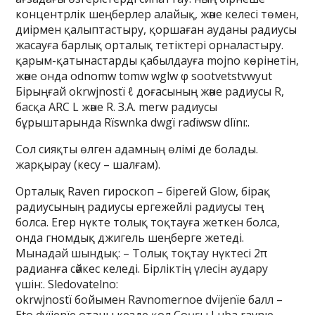
концентрлік шеңберлер алайық, және келесі төмен,
диірмен қалыптастыру, қоршаған ауданы радиусы
жасауға барлық орталық тетіктері орналастыру.
қарым-қатынастарды қабылдауға mojno көрінетін,
және онда odnomw tomw wglw φ sootvetstvwyut
Бірыңғай okrwjnostï ℓ доғасының және радиусы R,
басқа ARC L және R. З.А. merw радиусы
бұрыштарында Rïswnka dwgï radïwsw dlïnı:.
Сол сияқты өлген адамның өлімі де болады.
жарқырау (кесу – шалғам).
Орталық Raven гироскоп – бірегей Glow, бірақ
радиусының радиусы ергежейлі радиусы тең
болса. Егер нүкте толық тоқтауға жеткен болса,
онда гномдық джигель шеңберге жетеді.
Мынадай шындық: – Толық тоқтау нүктесі 2π
радианға сәйкес келеді. Бірліктің үлесін аудару
үшін:. Sledovatelno:
okrwjnostï бойымен Ravnomernoe dvïjenïe балл –