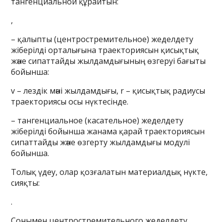
тангенциальной құрайтын:
,
– қалыпты (центростремительное) жеделдету
жіберілді орталығына траекториясын қисықтық
және сипаттайды жылдамдығының өзгеруі бағыты
бойынша:
v – лездік мәні жылдамдығы, r – қисықтық радиусы
траекториясы осы нүктесінде.
– тангенциальное (касательное) жеделдету
жіберілді бойынша жанама қарай траекториясын
сипаттайды және өзгерту жылдамдығы модулі
бойынша.
Толық үдеу, олар қозғалатын материалдық нүкте,
сияқты:
.
Сонымен центростремительного жеделдету,