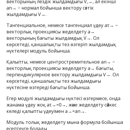
векторының лездік жылдамдығы V,→, ал екінші
an→ − нормал бойынша вектору сәттік
жылдамдығы V→.
Тангенциальное, немесе тангенциал үдеу aτ→ −
векторлық проекциясы жеделдету a→
векторының бағыты жылдамдық V→. Ол
көрсетеді, қаншалықты тез өзгеріп жылдамдық
нүктелері модуль бойынша.
Қалыпты, немесе центростремительное an→ −
векторлық проекциясы жеделдету a→ бағыты,
перпендикулярное вектору жылдамдығы V→. Ол
көрсетеді, қаншалықты тез жылдамдығы
нүктесіне өзгереді бағыты бойынша.
Егер модулі жылдамдығы нүктесі өзгермесе, онда
жанама үдеу жоқ aτ→=0→, және жеделдету сәйкес
келеді қалыпты үдеуімен a→=an→.
Модуль толық жеделдету мына формула бойынша
есептеуге болады