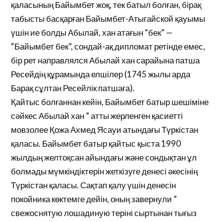
қаласының Байымбет жоқ, тек батыл болған, бірақ
табысты басқарған Байымбет-Атыгайской қауымы
үшін ие болды Абылай, хан атағын “бек” —
“Байымбет бек”, сондай-ақ дипломат ретінде емес,
бір рет направлялся Абылай хан сарайына патша
Ресейдің құрамында елшілер (1745 жылы арда
Барақ сұлтан Ресейлік патшаға).
Қайтыс болғаннан кейін, Байымбет батыр шешіміне
сәйкес Абылай хан ” атты жерленген қасиетті
мовзолее Қожа Ахмед Ясауи атындағы Түркістан
қаласы. Байымбет батыр қайтыс қыста 1990
жылдың желтоқсан айындағы және сондықтан ұл
болмады мүмкіндіктерін жеткізуге денесі әкесінің
Түркістан қаласы. Сақтап қалу үшін денесін
покойника көктемге дейін, оның завернули ”
свежоснятую лошадиную теріні сыртынан тығыз