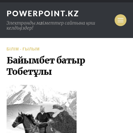
POWERPOINT.KZ
Электронды мәліметтер сайтына қош
келдіңіздер!
БІЛІМ - ҒЫЛЫМ
Байымбет батыр
Тобетұлы