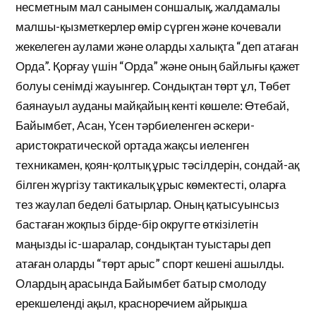
несметным мал санымен соншалық, жалдамалы
малшы-қызметкерлер өмір сүрген және кочевали
жекелеген аулами және оларды халықта “деп атаған
Орда”. Қорғау үшін “Орда” және оның байлығы қажет
болуы сенімді жауынгер. Сондықтан төрт ұл, Төбет
баянауыл ауданы майқайың кенті көшеле: Өтебай,
Байымбет, Асан, Үсен тәрбиеленген әскери-
аристократической ортада жақсы иеленген
техникамен, қоян-қолтық ұрыс тәсілдерін, сондай-ақ
білген жүргізу тактикалық ұрыс көмектесті, оларға
тез жаулап беделі батырлар. Оның қатысуынсыз
бастаған жоқпыз бірде-бір округте өткізілетін
маңызды іс-шаралар, сондықтан туыстары деп
атаған оларды “төрт арыс” спорт кешені ашылды.
Олардың арасында Байымбет батыр смолоду
ерекшеленді ақыл, красноречием айрықша