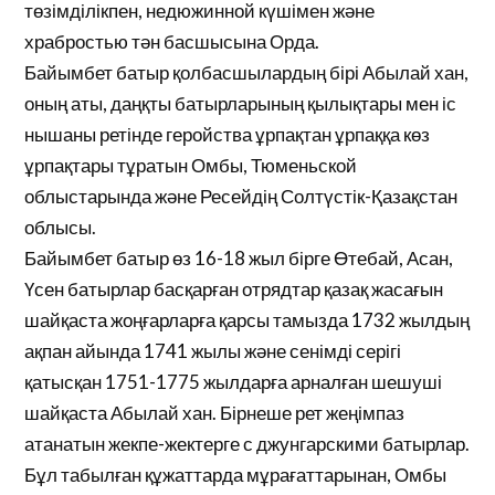
төзімділікпен, недюжинной күшімен және
храбростью тән басшысына Орда.
Байымбет батыр қолбасшылардың бірі Абылай хан,
оның аты, даңқты батырларының қылықтары мен іс
нышаны ретінде геройства ұрпақтан ұрпаққа көз
ұрпақтары тұратын Омбы, Тюменьской
облыстарында және Ресейдің Солтүстік-Қазақстан
облысы.
Байымбет батыр өз 16-18 жыл бірге Өтебай, Асан,
Үсен батырлар басқарған отрядтар қазақ жасағын
шайқаста жоңғарларға қарсы тамызда 1732 жылдың
ақпан айында 1741 жылы және сенімді серігі
қатысқан 1751-1775 жылдарға арналған шешуші
шайқаста Абылай хан. Бірнеше рет жеңімпаз
атанатын жекпе-жектерге с джунгарскими батырлар.
Бұл табылған құжаттарда мұрағаттарынан, Омбы