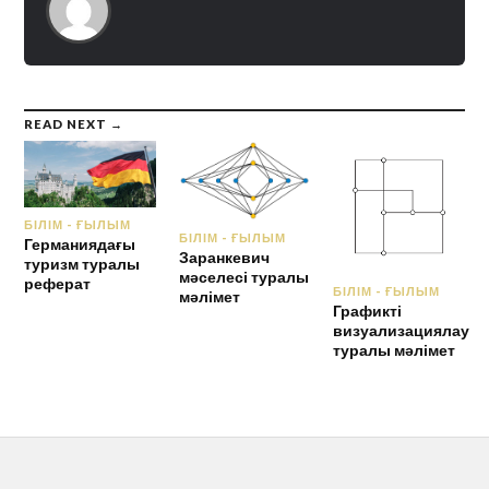
READ NEXT →
БІЛІМ - ҒЫЛЫМ
БІЛІМ - ҒЫЛЫМ
Германиядағы
Заранкевич
туризм туралы
мәселесі туралы
реферат
БІЛІМ - ҒЫЛЫМ
мәлімет
Графикті
визуализациялау
туралы мәлімет