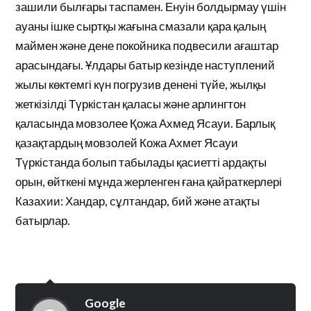
зашили былғары таспамен. Енуін болдырмау үшін
ауаны ішке сыртқы жағына смазали қара қалың
маймен және дене покойника подвесили ағаштар
арасындағы. Ұлдары батыр кезінде наступлений
жылы көктемгі күн погрузив денені түйе, жылқы
жеткізілді Түркістан қаласы және арлингтон
қаласында мовзолее Қожа Ахмед Ясауи. Барлық
қазақтардың мовзолей Кожа Ахмет Ясауи
Түркістанда болып табылады қасиетті ардақты
орын, өйткені мұнда жерленген ғана қайраткерлері
Казахии: Хандар, сұлтандар, бий және атақты
батырлар.
Google