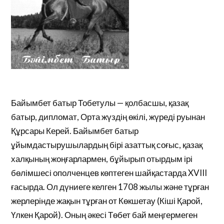
Байымбет батыр Тобетулы — қолбасшы, қазақ
батыр, дипломат, Орта жүздің өкілі, жүреді руынан
Құрсары Керей. Байымбет батыр
ұйымдастырушылардың бірі азаттық соғыс, қазақ
халқының жоңғарлармен, бұйырып отырдым ірі
бөлімшесі ополченцев көптеген шайқастарда XVIII
ғасырда. Ол дүниеге келген 1708 жылы және тұрған
жерлерінде жақын тұрған от Көкшетау (Кіші Қарой,
Үлкен Қарой). Оның әкесі Төбет бай меңгермеген