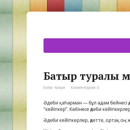
Батыр туралы м
Білім - Ғылым
Комментарии: 0
Әдеби қаһарман — бұл адам бейнесі ә
“кейіпкер”. Көбінесе әдеби кейіпкерл
Әдеби кейіпкерлер, әдетте, ортақ оң ж