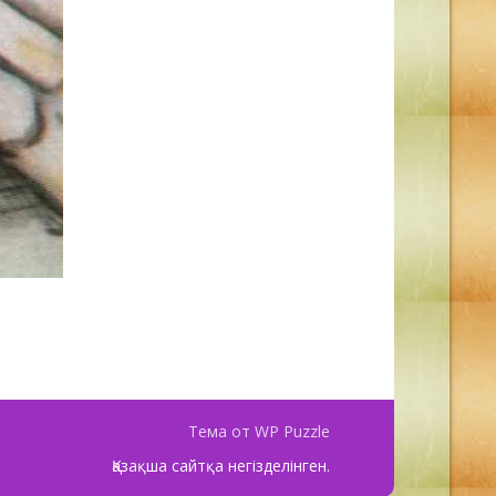
Тема от WP Puzzle
Қазақша сайтқа негізделінген.