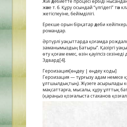
Жиі әдебиетте процесі өрбіді нысанд
және т. б. Құру осындай “үлгідегі” тән
жетіспеуіне, бейімділігі.
Ерекше орын бірқатар әдеби кейіпкер
романдар.
Әртүрлі уақыттарда қоғамда рождалс
заманымыздың Батыры”. Қазіргі уақ
өту қоғам емес, өзін қауіпсіз сезіне
Эдвард[4].
Героизация[өңдеу | өңдеу коды]
Героизация — тұрғызу адам немесе қ
ұлтшылдықтың). Жүзеге асырылады кө
мақсаттарға, мысалы, құру ұлттық ба
(қараңыз қозғалыста стаханов қозға