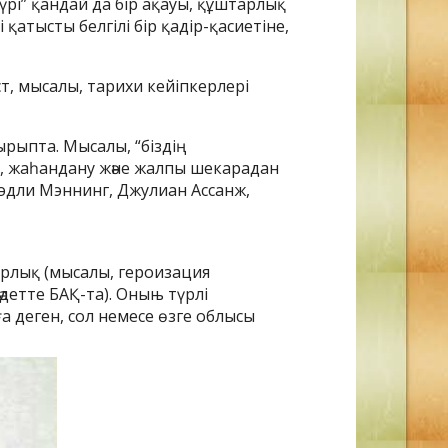
үрі” қандай да бір ақауы, құштарлық
і қатысты белгілі бір қадір-қасиетіне,
т, мысалы, тарихи кейіпкерлері
рыпта. Мысалы, “біздің
, жаһандану және жалпы шекарадан
Брэдли Мэннинг, Джулиан Ассанж,
ырлық (мысалы, героизация
етте БАҚ-та). Оныњ түрлі
а деген, сол немесе өзге облысы