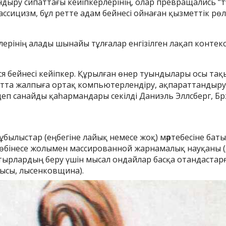
андыру сипаттағы кейіпкерлерінің, олар превращались “т
 классицизм, бұл ретте адам бейнесі ойнаған қызметтік рөл
лерінің алады шынайы тұлғалар енгізілген лақап контекс
я бейнесі кейіпкер. Құрылған өнер туындылары осы тақы
ытта жалпыға ортақ компьютерлендіру, ақпараттандыру
ді деп санайды қаһармандары секілді Даниэль Эллсберг, 
ұбылыстар (еңбегіне лайық немесе жоқ) мәртебесіне бат
бінесе жолымен массированной жарнамалық науқаны (әд
тырлардың беру үшін мысал ондайлар басқа отандастарғ
лысы, лысенковщина).