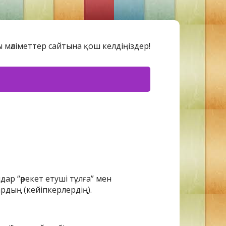
 мәліметтер сайтына қош келдіңіздер!
ар “әрекет етуші тұлға” мен
ардың (кейіпкерлердің).