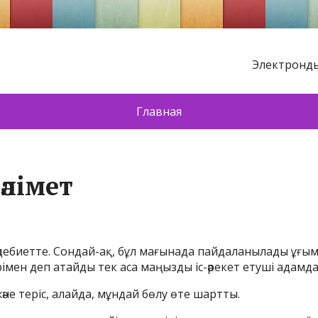
Электронды
Главная
әлімет
дебиетте. Сондай-ақ, бұл мағынада пайдаланылады ұғымд
ерімен деп атайды тек аса маңызды іс-әрекет етуші адамд
әне теріс, алайда, мұндай бөлу өте шартты.