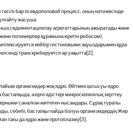
тәсілі бар псевдополовой процесс, оның нәтижесінде
 ұлғайту жасуша.
нша седиментациялау агрегаттарының ажыратады және
 және полимерлер құрамына кіретін рибосом).
комплексируется кейбір гистоновыми ақуыздарымен құра
белсенді транскрибируется әр уақытта[2].
пайым организмдер жоқ ядро. Өйткені қатысуы ядро
а бастапқыда, әзірге әдістері микроскопиялық зерттеу
рными саналған көптеген нысандары. Сұрақ туралы
ы, себебі, бастапқы пайда болуы организмдердің Жер
ған тағы да ядро және протоплазму[3].