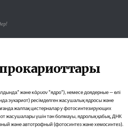
ер!
 прокариоттары
“алдында” және κάρυον “ядро”), немесе доядерные — өлі
ғанда эукариот) ресімделген жасушалық ядросы және
пағанда жалпақ цистерналар у фотосинтезирующих
иот жасушалары үшін тән болмауы, ядролық қабық, ДНК
фный және автотрофный (фотосинтез және хемосинтез).