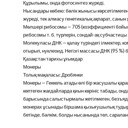
Құрылымы, онда фотосинтез жүреді.
Нысандары көбею: бөлік жынысы көрсетілмеген 
жүреді, тек алмасу генетикалық ақпарат, санын
Мөлшері рибосомы — 70S (коэффициенті бойы
рибосомы т. б. түрлерін, сондай-ақ субчастицы
Молекуласы ДНК — қалау түріндегі ілмектер, 
отырып, нуклеоид. Негізгі массасы ДНК (95 %) 
Қазақстан тарихы ұғымдар
Монеры
Толық мақаласы: Дробянки
Монеры — Геккель атады өлі бір жасушалы қара
көптеген жағдайларда қиын көрініс табады, онд
барысында салыстырмалы жетілмеген, безъяде
монерах ұсынады біршама қызығушылық тудырд
бетінде, бәлкім, болды нысанында тел, саралан