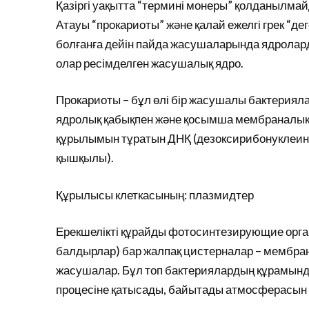
Қазіргі уақытта “термині монеры” қолданылма
Атауы “прокариоты” және қалай ежелгі грек “дег
болғанға дейін пайда жасушаларында ядроларды
олар ресімделген жасушалық ядро.
Прокариоты – бұл өлі бір жасушалы бактериял
ядролық қабықпен және қосымша мембраналық 
құрылымын тұратын ДНҚ (дезоксирибонуклеин 
қышқылы).
Құрылысы клеткасының: плазмидтер
Ерекшелікті құрайды фотосинтезирующие орга
балдырлар) бар жалпақ цистерналар – мембран
жасушалар. Бұл топ бактериялардың құрамынд
процесіне қатысады, байытады атмосферасын 