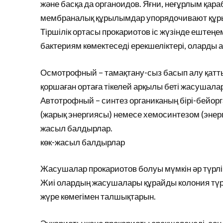
және басқа да органоидов. Яғни, неғұрлым қар
мембраналық құрылымдар упорядочивают құр
Тіршілік ортасы прокариотов іс жүзінде ештеңем
бактериям көмектеседі ерекшеліктері, оларды а
Осмотрофный – тамақтану-сыз басып алу қатты бө
қоршаған ортаға тікелей арқылы беті жасушала
Автотрофный – синтез органиканың бірі-бейор
(жарық энергиясы) немесе хемосинтезом (энерг
жасыл балдырлар.
көк-жасыл балдырлар
Жасушалар прокариотов болуы мүмкін әр түрлі 
Жиі олардың жасушалары құрайды колония түрі
жүре көмегімен талшықтарын.