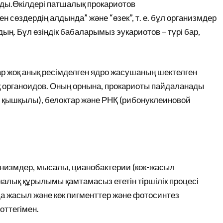
йды.Өкілдері патшалық прокариотов
ен сөздердің алдында” және “өзек”, т. е. бұл организмдер
ң. Бұл өзіндік бабаларымыз эукариотов – түрі бар,
ар жоқ анық ресімделген ядро жасушаның шектелген
органоидов. Оның орнына, прокариоты пайдаланады
қышқылы), белоктар және РНҚ (рибонуклеиновой
низмдер, мысалы, цианобактерии (көк-жасыл
алық құрылымы қамтамасыз ететін тіршілік процесі
а жасыл және көк пигменттер және фотосинтез
оттегімен.