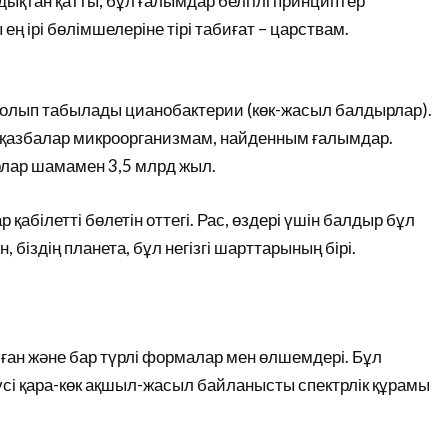
ықтан қатты, бұл ғалымдар белгілі принциптер
 ірі бөлімшелеріне тірі табиғат – царствам.
 болып табылады цианобактерии (көк-жасыл балдырлар).
і қазбалар микроорганизмам, найденным ғалымдар.
лар шамамен 3,5 млрд жыл.
абілетті бөлетін оттегі. Рас, өздері үшін балдыр бұл
н, біздің планета, бұл негізгі шарттарының бірі.
ан және бар түрлі формалар мен өлшемдері. Бұл
 түсі қара-көк ақшыл-жасыл байланысты спектрлік құрамы