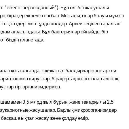
ат. “ежелгі, первозданный”). Бұл өлі бір жасушалы
ро, бірақ ерекшеліктері бар. Мысалы, олар болуы мүмкін
тық көздері мен тұзды көлдер. Археи кеңінен таралған
 адам ағзасындағы. Бұл бактериялар ойнайды бір
от біздің планетада.
лар қоса алғанда, көк-жасыл балдырлар және археи.
отов мен вирустар, бірақ ортақ пікірге олар әлі жоқ,
рустар тірі организмдермен.
шамамен 3,5 млрд жыл бұрын, және тек арқылы 2,5
ы эукариотные жасушалар. Барлық микроорганизмдер
 басқаша ықпал жасау және қолдау өмір.