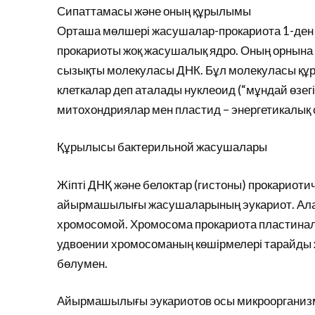
Сипаттамасы және оның құрылымы
Орташа мөлшері жасушалар-прокариота 1-ден 10
прокариоты жоқ жасушалық ядро. Оның орнына 
сызықты молекуласы ДНК. Бұл молекуласы құра
клеткалар деп аталады нуклеоид (“мұндай өзег
митохондриялар мен пластид – энергетикалық
Құрылысы бактерильной жасушалары
Жіпті ДНҚ және белоктар (гистоны) прокариоти
айырмашылығы жасушаларының эукариот. Алай
хромосомой. Хромосома прокариота пластиналық
удвоении хромосоманың көшірмелері тарайды ж
бөлумен.
Айырмашылығы эукариотов осы микроорганизм