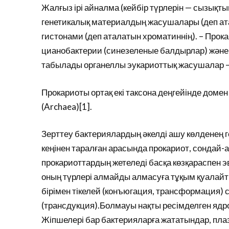
Жалғыз ірі айналма (кейбір түрлерін — сызықты
генетикалық материалдың жасушалары (деп ат
гистонами (деп аталатын хроматиннің). – Прок
цианобактерии (синезеленые балдырлар) және
табылады органеллы эукариоттық жасушалар 
Прокариоты ортақ екі таксона деңгейінде домен
(Archaea)[1].
Зерттеу бактериялардың әкелді ашу көлденең г
кеңінен таралған арасында прокариот, сондай-а
прокариоттардың жетеледі басқа көзқараспен 
оның түрлері алмайды алмасуға тұқым қуалайт
бірімен тікелей (конъюгация, трансформация)
(трансдукция).Болмауы нақты ресімделген ядр
Жіпшелері бар бактерияларға жататындар, плаз