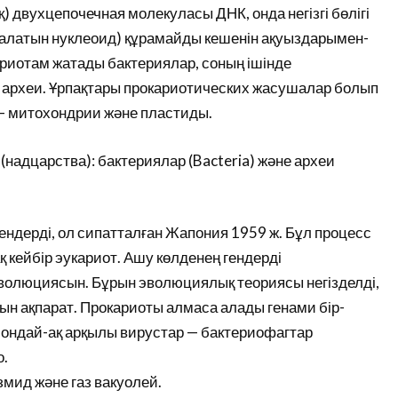
қ) двухцепочечная молекуласы ДНК, онда негізгі бөлігі
алатын нуклеоид) құрамайды кешенін ақуыздарымен-
ариотам жатады бактериялар, соның ішінде
 археи. Ұрпақтары прокариотических жасушалар болып
— митохондрии және пластиды.
 (надцарства): бактериялар (Bacteria) және археи
ендерді, ол сипатталған Жапония 1959 ж. Бұл процесс
қ кейбір эукариот. Ашу көлденең гендерді
эволюциясын. Бұрын эволюциялық теориясы негізделді,
ын ақпарат. Прокариоты алмаса алады генами бір-
 сондай-ақ арқылы вирустар — бактериофагтар
о.
мид және газ вакуолей.