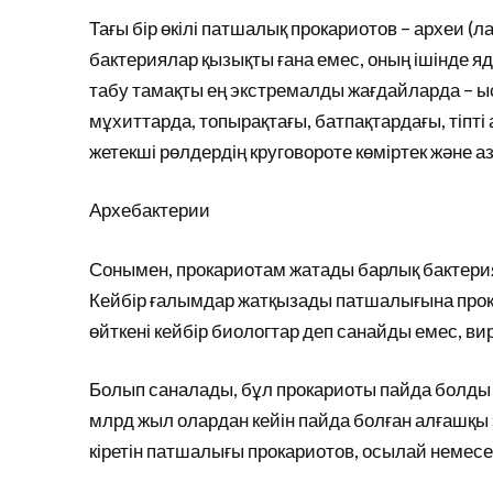
Тағы бір өкілі патшалық прокариотов – археи (л
бактериялар қызықты ғана емес, оның ішінде яд
табу тамақты ең экстремалды жағдайларда – ыс
мұхиттарда, топырақтағы, батпақтардағы, тіпті
жетекші рөлдердің круговороте көміртек және аз
Архебактерии
Сонымен, прокариотам жатады барлық бактерия
Кейбір ғалымдар жатқызады патшалығына прокари
өйткені кейбір биологтар деп санайды емес, ви
Болып саналады, бұл прокариоты пайда болды 
млрд жыл олардан кейін пайда болған алғашқ
кіретін патшалығы прокариотов, осылай немесе