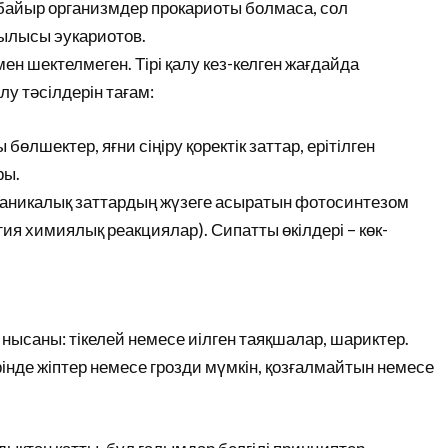
абайыр организмдер прокариоты болмаса, сол
ылысы эукариотов.
ен шектелмеген. Тірі қалу кез-келген жағдайда
лу тәсілдерін тағам:
лшектер, яғни сіңіру қоректік заттар, ерітілген
ры.
ганикалық заттардың жүзеге асыратын фотосинтезом
ия химиялық реакциялар). Сипатты өкілдері – көк-
нысаны: тікелей немесе иілген таяқшалар, шариктер.
нде жіптер немесе грозди мүмкін, қозғалмайтын немесе