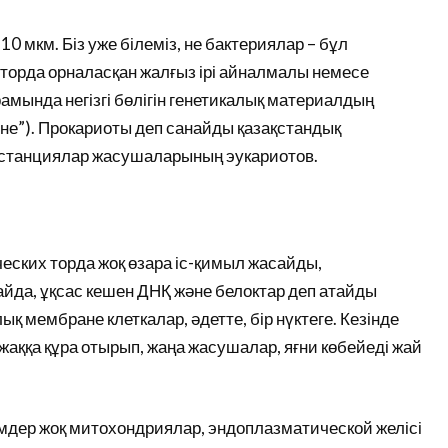
 мкм. Біз уже білеміз, не бактериялар – бұл
торда орналасқан жалғыз ірі айналмалы немесе
мында негізгі бөлігін генетикалық материалдың
іне”). Прокариоты деп санайды қазақстандық
 станциялар жасушаларының эукариотов.
ческих торда жоқ өзара іс-қимыл жасайды,
да, ұқсас кешен ДНҚ және белоктар деп атайды
 мембране клеткалар, әдетте, бір нүктеге. Кезінде
аққа құра отырып, жаңа жасушалар, яғни көбейеді жай
дер жоқ митохондриялар, эндоплазматической желісі