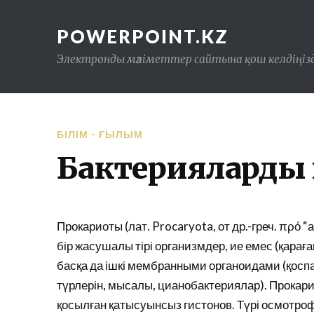
POWERPOINT.KZ
Электронды мәліметтер сайтына қош келдіңізд
БІЛІМ - ҒЫЛЫМ
Бактериялардың
Прокариоты (лат. Procaryota, от др.-греч. πρό 
бір жасушалы тірі организмдер, ие емес (қара
басқа да ішкі мембранными органоидами (қос
түрлерін, мысалы, цианобактериялар). Прокар
қосылған қатысуынсыз гистонов. Түрі осмотро