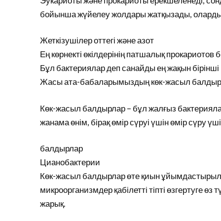
Эукариоты және прокариоты ерекшеленеді, сонд
бойынша жүйелеу жолдары жатқызады, оларды ең
Жеткізушілер оттегі және азот
Ең көрнекті өкілдерінің патшалық прокариотов
Бұл бактериялар деп санайды ең жақын бірінш
Жасы ата-бабаларымыздың көк-жасыл балдыр
Көк-жасыл балдырлар – бұл жалғыз бактериялар қ
жанама өнім, бірақ өмір сүруі үшін өмір сүру үші
балдырлар
Цианобактерии
Көк-жасыл балдырлар өте қиын ұйымдастырылғ
микроорганизмдер қабілетті тіпті өзгертуге өз
жарық.