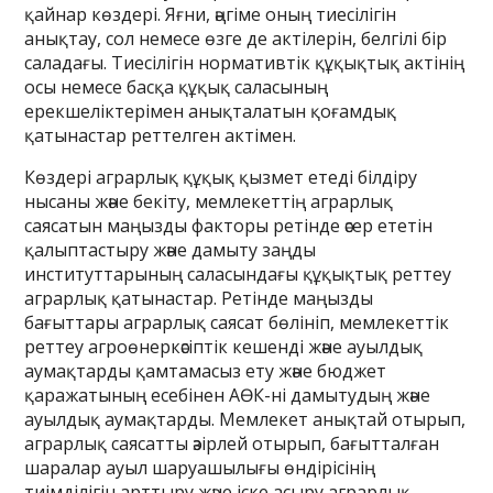
қайнар көздері. Яғни, әңгіме оның тиесілігін
анықтау, сол немесе өзге де актілерін, белгілі бір
саладағы. Тиесілігін нормативтік құқықтық актінің
осы немесе басқа құқық саласының
ерекшеліктерімен анықталатын қоғамдық
қатынастар реттелген актімен.
Көздері аграрлық құқық қызмет етеді білдіру
нысаны және бекіту, мемлекеттің аграрлық
саясатын маңызды факторы ретінде әсер ететін
қалыптастыру және дамыту заңды
институттарының саласындағы құқықтық реттеу
аграрлық қатынастар. Ретінде маңызды
бағыттары аграрлық саясат бөлініп, мемлекеттік
реттеу агроөнеркәсіптік кешенді және ауылдық
аумақтарды қамтамасыз ету және бюджет
қаражатының есебінен АӨК-ні дамытудың және
ауылдық аумақтарды. Мемлекет анықтай отырып,
аграрлық саясатты әзірлей отырып, бағытталған
шаралар ауыл шаруашылығы өндірісінің
тиімділігін арттыру және іске асыру аграрлық