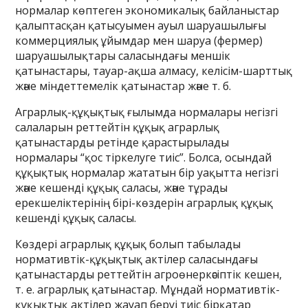
нормалар көптеген экономикалық байланыстар
қалыптасқан қатысуымен ауыл шаруашылығы
коммерциялық ұйымдар мен шаруа (фермер)
шаруашылықтары саласындағы меншік
қатынастары, тауар-ақша алмасу, келісім-шарттық
және міндеттемелік қатынастар және т. б.
Аграрлық-құқықтық ғылымда нормалары негізгі
салаларын реттейтін құқық аграрлық
қатынастарды ретінде қарастырылады
нормалары “қос тіркелуге тиіс”. Болса, осындай
құқықтық нормалар жататын бір уақытта негізгі
және кешенді құқық саласы, және тұрады
ерекшеліктерінің бірі-көздерін аграрлық құқық
кешенді құқық саласы.
Көздері аграрлық құқық болып табылады
нормативтік-құқықтық актілер саласындағы
қатынастарды реттейтін агроөнеркәсіптік кешен,
т. е. аграрлық қатынастар. Мұндай нормативтік-
құқықтық актілер жауап беруі тиіс бірқатар