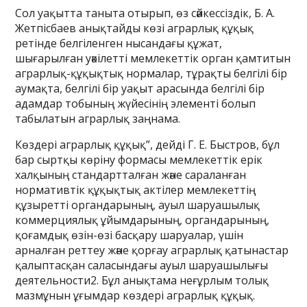
Сол уақытта таныта отырып, өз сәйкессіздік, Б. А.
Жетпісбаев анықтайды көзі аграрлық құқық
ретінде белгіленген нысандағы құжат,
шығарылған уәкілетті мемлекеттік орган қамтитын
аграрлық-құқықтық нормалар, тұрақты белгілі бір
аумақта, белгілі бір уақыт арасында белгілі бір
адамдар тобының жүйесінің элементі болып
табылатын аграрлық заңнама.
Көздері аграрлық құқық”, дейді Г. Е. Быстров, бұл
бар сыртқы көріну формасы мемлекеттік ерік
халқының стандартталған және сараланған
нормативтік құқықтық актілер мемлекеттің
құзыретті органдарының, ауыл шаруашылық
коммерциялық ұйымдарының, органдарының,
қоғамдық өзін-өзі басқару шаруалар, үшін
арналған реттеу және қорғау аграрлық қатынастар
қалыптасқан саласындағы ауыл шаруашылығы
деятельности2. Бұл анықтама неғұрлым толық
мазмұнын ұғымдар көздері аграрлық құқық.