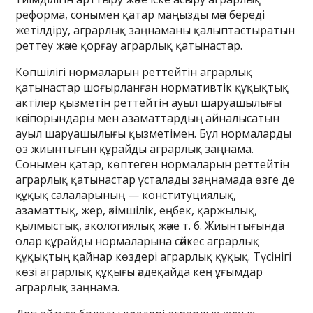
реформа, сонымен қатар маңызды мән береді
жетілдіру, аграрлық заңнаманы қалыптастыратын
реттеу және қорғау аграрлық қатынастар.
Көпшілігі нормаларын реттейтін аграрлық
қатынастар шоғырланған нормативтік құқықтық
актілер қызметін реттейтін ауыл шаруашылығы
кәсіпорындары мен азаматтардың айналысатын
ауыл шаруашылығы қызметімен. Бұл нормаларды
өз жиынтығын құрайды аграрлық заңнама.
Сонымен қатар, көптеген нормаларын реттейтін
аграрлық қатынастар ұсталады заңнамада өзге де
құқық салаларының — конституциялық,
азаматтық, жер, әкімшілік, еңбек, қаржылық,
қылмыстық, экологиялық және т. б. Жиынтығында
олар құрайды нормаларына сәйкес аграрлық
құқықтың қайнар көздері аграрлық құқық. Түсінігі
көзі аграрлық құқығы әлдеқайда кең ұғымдар
аграрлық заңнама.