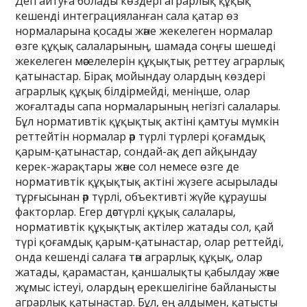
Деп айтуға болады көздері аграрлық құқық
кешенді интеграцияланған сала қатар өз
нормаларына қосады және жекелеген нормалар
өзге құқық салаларының, шамада соңғы шешеді
жекелеген мәселелерін құқықтық реттеу аграрлық
қатынастар. Бірақ мойындау олардың көздері
аграрлық құқық білдірмейді, меніңше, олар
жоғалтады сапа нормаларының негізгі салалары.
Бұл нормативтік құқықтық актіні қамтуы мүмкін
реттейтін нормалар әр түрлі түрлері қоғамдық
қарым-қатынастар, сондай-ақ деп айқындау
керек-жарақтары және сол немесе өзге де
нормативтік құқықтық актіні жүзеге асырылады
тұрғысынан әр түрлі, объективті жүйе құраушы
факторлар. Егер дәстүрлі құқық салалары,
нормативтік құқықтық актілер жатады сол, қай
түрі қоғамдық қарым-қатынастар, олар реттейді,
онда кешенді салаға тән аграрлық құқық, олар
жатады, қарамастан, қаншалықты қабылдау және
жұмыс істеуі, олардың ерекшелігіне байланысты
аграрлық қатынастар. Бұл, ең алдымен, қатысты