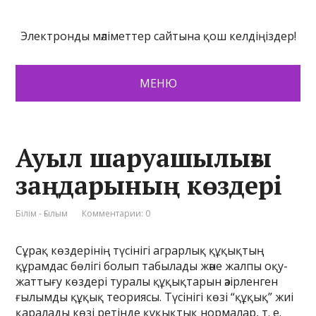
Электронды мәліметтер сайтына қош келдіңіздер!
МЕНЮ
Ауыл шаруашылығы
заңдарының көздері
Білім - Ғылым
Комментарии: 0
Сұрақ көздерінің түсінігі аграрлық құқықтың
құрамдас бөлігі болып табылады және жалпы оқу-
жаттығу көздері туралы құқықтарын әзірленген
ғылымды құқық теориясы. Түсінігі көзі “құқық” жиі
қаралады көзі ретінде құқықтық нормалар, т. е.