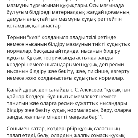
мазмұны тұрғысынан құқықтары. Осы мағынада
бұл ұғым білдіреді материалдық жағдай қоғамның
дамуын анықтайтын мазмұны құқық реттейтін
қоғамдық қатынастар.
Термин “көзі” қолданыла алады тәсілі ретінде
немесе нысанын білдіру мазмұнын тиісті құқықтық
нормалар, басқаша айтқанда, нысанын білдіру
құқығы. Құқық теориясында астында заңды
көздері немесе нысандарымен құқық деп ресми
нысанын білдіру және бекіту, және, тиісінше, өзгерту
немесе жою қолданыстағы құқықтық нормалар.
Қалай дұрыс деп санайды с. С. Алексеев: “құқықтың
қайнар Көздері -бұл шығыс мемлекет немесе
танитын және оларға ресми-құжаттық нысандары
білдіру және бекіту құқық нормаларын, беру, оларға
заңды, жалпыға міндетті маңызы бар”1.
Сонымен қатар, көздері әрбір құқық саласының
талап етеді, бөлу, олардың жалпы сомасы-құқық