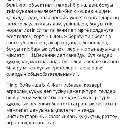
белгілері, объективті тән көзі: біріншіден, болуы
тиіс мұндай мемлекеттік-билік күш; екіншіден,
қабылданады, олар арнайы уәкілетті органдардың
немесе лауазымды адам; үшіншіден, болуы тиіс
нормативтік сипатта, яғни көп мәрте қолдануға
есептелген; төртіншіден, жіберілуі тиіс белгісіз
саны субъектілері; ақыр соңында, бесіншіден,
болуы тиіс барлық субъектілерінің орындауы үшін
міндетті. Н.Н.Веденин деп санайды, бұл көздері
құқық заң мағынасында түсініледі ерекше нысаны
білдіру мінез-құлық ережелерін, делающая
олардың общеобязательными1.
Пікірі бойынша Б. А. Жетписбаева, көздері
аграрлық құқық деп түсіну қажет әр түрлі тәсілдері
білдірген мемлекеттік ерік қамтылған, әр түрлі
құқықтық велениях бекітетін аграрлық саясатын
мемлекет дамуына ықпал ететін заңды
институттарының саласындағы құқықтық реттеу
аграрлық қатынастар.