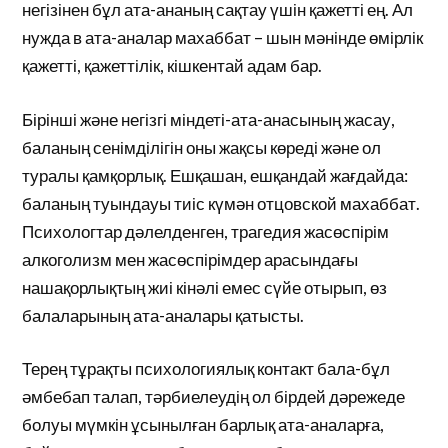
негізінен бұл ата-ананың сақтау үшін қажетті ең. Ал
нужда в ата-аналар махаббат – шын мәнінде өмірлік
қажетті, қажеттілік, кішкентай адам бар.
Бірінші және негізгі міндеті-ата-анасының жасау,
баланың сенімділігін оны жақсы көреді және ол
туралы қамқорлық. Ешқашан, ешқандай жағдайда:
баланың туындауы тиіс күмән отцовской махаббат.
Психологтар дәлелденген, трагедия жасөспірім
алкоголизм мен жасөспірімдер арасындағы
нашақорлықтың жиі кінәлі емес сүйе отырып, өз
балаларының ата-аналары қатысты.
Терең тұрақты психологиялық контакт бала-бұл
әмбебап талап, тәрбиелеудің ол бірдей дәрежеде
болуы мүмкін ұсынылған барлық ата-аналарға,