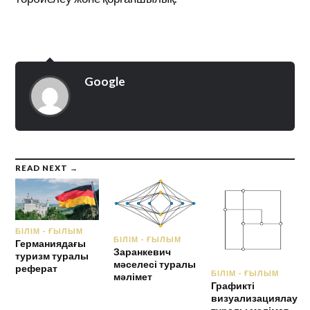
Google
READ NEXT →
БІЛІМ - ҒЫЛЫМ
БІЛІМ - ҒЫЛЫМ
Германиядағы
Заранкевич
туризм туралы
мәселесі туралы
реферат
БІЛІМ - ҒЫЛЫМ
мәлімет
Графикті
визуализациялау