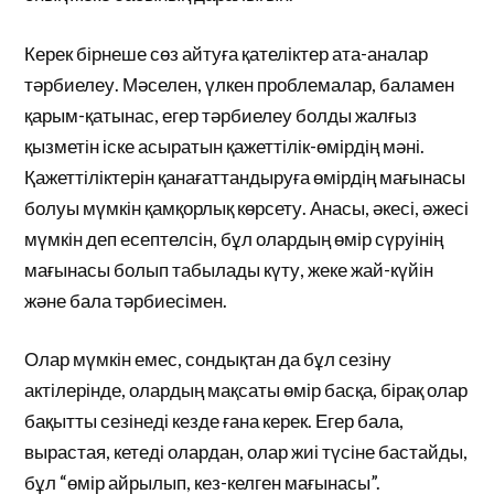
Керек бірнеше сөз айтуға қателіктер ата-аналар
тәрбиелеу. Мәселен, үлкен проблемалар, баламен
қарым-қатынас, егер тәрбиелеу болды жалғыз
қызметін іске асыратын қажеттілік-өмірдің мәні.
Қажеттіліктерін қанағаттандыруға өмірдің мағынасы
болуы мүмкін қамқорлық көрсету. Анасы, әкесі, әжесі
мүмкін деп есептелсін, бұл олардың өмір сүруінің
мағынасы болып табылады күту, жеке жай-күйін
және бала тәрбиесімен.
Олар мүмкін емес, сондықтан да бұл сезіну
актілерінде, олардың мақсаты өмір басқа, бірақ олар
бақытты сезінеді кезде ғана керек. Егер бала,
вырастая, кетеді олардан, олар жиі түсіне бастайды,
бұл “өмір айрылып, кез-келген мағынасы”.