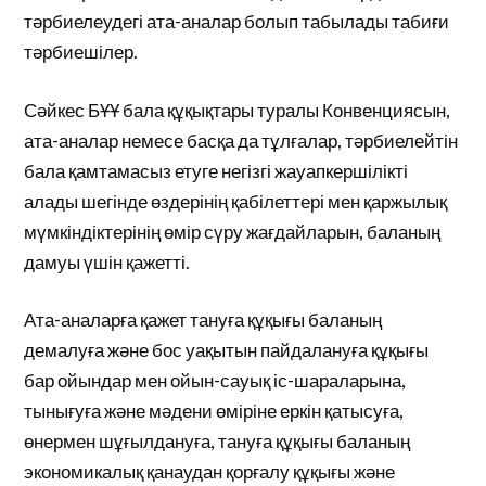
тәрбиелеудегі ата-аналар болып табылады табиғи
тәрбиешілер.
Сәйкес БҰҰ бала құқықтары туралы Конвенциясын,
ата-аналар немесе басқа да тұлғалар, тәрбиелейтін
бала қамтамасыз етуге негізгі жауапкершілікті
алады шегінде өздерінің қабілеттері мен қаржылық
мүмкіндіктерінің өмір сүру жағдайларын, баланың
дамуы үшін қажетті.
Ата-аналарға қажет тануға құқығы баланың
демалуға және бос уақытын пайдалануға құқығы
бар ойындар мен ойын-сауық іс-шараларына,
тынығуға және мәдени өміріне еркін қатысуға,
өнермен шұғылдануға, тануға құқығы баланың
экономикалық қанаудан қорғалу құқығы және