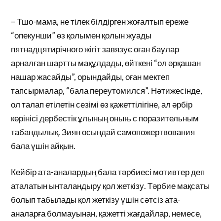
– Тшо-мама, не тілек білдірген жоғалтып ереже
“опекунши” өз қолымен қолын жуады
пятнадцятирічного жігіт завязує оған баулар
арналған шартты мақұлдады, өйткені “ол әрқашан
нашар жасайды”, орындайды, оған мектеп
тапсырмалар, “бала переутомился”. Нәтижесінде,
ол талап етілетін сезімі өз қажеттілігіне, ал әрбір
көрінісі дербестік ұлының оныњ с поразительным
табандылық. Зиян осындай самопожертвования
бала үшін айқын.
Кейбір ата-аналардың бала тәрбиесі мотивтер деп
аталатын ынталандыру қол жеткізу. Тәрбие мақсаты
болып табылады қол жеткізу үшін сәтсіз ата-
аналарға болмауынан, қажетті жағдайлар, немесе,