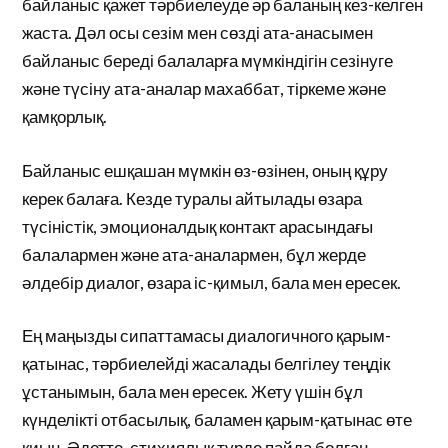
байланыс қажет тәрбиелеуде әр баланың кез-келген
жаста. Дәл осы сезім мен сөзді ата-анасымен
байланыс береді балаларға мүмкіндігін сезінуге
және түсіну ата-аналар махаббат, тіркеме және
қамқорлық.
Байланыс ешқашан мүмкін өз-өзінен, оның құру
керек балаға. Кезде туралы айтылады өзара
түсіністік, эмоционалдық контакт арасындағы
балалармен және ата-аналармен, бұл жерде
әлдебір диалог, өзара іс-қимыл, бала мен ересек.
Ең маңызды сипаттамасы диалогичного қарым-
қатынас, тәрбиелейді жасалады белгілеу теңдік
ұстанымын, бала мен ересек. Жету үшін бұл
күнделікті отбасылық, баламен қарым-қатынас өте
қиын. Әдетте, стихиялық түрде пайда болған