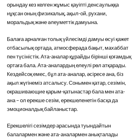
орындау кез келген жұмыс қауіпті денсаулыққа
нұқсан оның физикалық, ақыл-ой, рухани,
моральдық және әлеуметтік дамуына.
Балаға арналған толық үйлесімді дамуы өсуі қажет
отбасылық ортада, атмосферада бақыт, махаббат
пен түсіністік. Ата-аналар құрайды бірінші қоғамдық
ортаға бала. Ата-аналардың елеулі рөл атқарады.
Кездейсоқ емес, бұл ата-аналар, әсіресе ана, біз
ақыл жүгінеміз атсалысу. Сонымен қатар, сезімін,
окрашивающие қарым-қатынастар бала мен ата-
ана – ол ерекше сезім, ерекшеленетін басқа да
эмоционалдық байланыстар.
Ерекшелігі сезімдер арасында туындайтын
балалармен және ата-аналармен анықталады