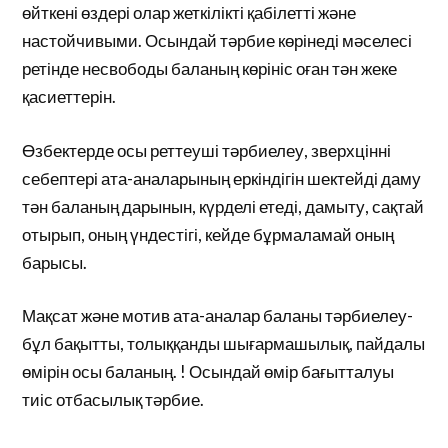
өйткені өздері олар жеткілікті қабілетті және
настойчивыми. Осындай тәрбие көрінеді мәселесі
ретінде несвободы баланың көрініс оған тән жеке
қасиеттерін.
Өзбектерде осы реттеуші тәрбиелеу, зверхцінні
себептері ата-аналарының еркіндігін шектейді даму
тән баланың дарынын, күрделі етеді, дамыту, сақтай
отырып, оның үндестігі, кейде бұрмаламай оның
барысы.
Мақсат және мотив ата-аналар баланы тәрбиелеу-
бұл бақытты, толыққанды шығармашылық, пайдалы
өмірін осы баланың. ! Осындай өмір бағытталуы
тиіс отбасылық тәрбие.