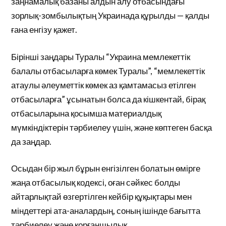
заңнамалық базаны алдын алу отбасындағы
зорлық-зомбылықтың Украинада құрылды — қалды
ғана енгізу қажет.
Бірінші заңдары Туралы “Украина мемлекеттік
балалы отбасыларға көмек Туралы”, “мемлекеттік
атаулы әлеуметтік көмек аз қамтамасыз етілген
отбасыларға” ұсынатын болса да кішкентай, бірақ
отбасыларына қосымша материалдық
мүмкіндіктерін тәрбиелеу үшін, және көптеген басқа
да заңдар.
Осыдан бір жыл бұрын енгізілген болатын өмірге
жаңа отбасылық кодексі, оған сәйкес болды
айтарлықтай өзгертілген кейбір құқықтары мен
міндеттері ата-аналардың, соның ішінде бағытта
тәрбиелеу және қорғаншылық.