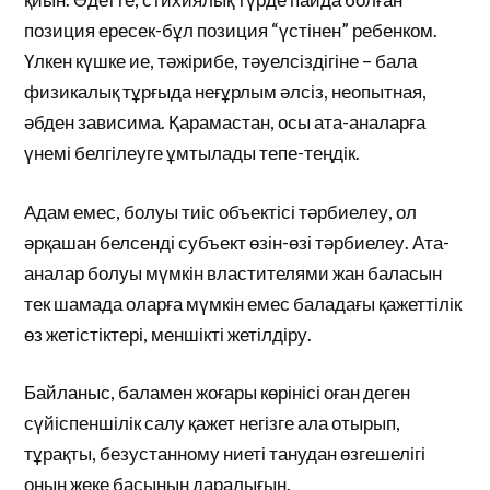
позиция ересек-бұл позиция “үстінен” ребенком.
Үлкен күшке ие, тәжірибе, тәуелсіздігіне – бала
физикалық тұрғыда неғұрлым әлсіз, неопытная,
әбден зависима. Қарамастан, осы ата-аналарға
үнемі белгілеуге ұмтылады тепе-теңдік.
Адам емес, болуы тиіс объектісі тәрбиелеу, ол
әрқашан белсенді субъект өзін-өзі тәрбиелеу. Ата-
аналар болуы мүмкін властителями жан баласын
тек шамада оларға мүмкін емес баладағы қажеттілік
өз жетістіктері, меншікті жетілдіру.
Байланыс, баламен жоғары көрінісі оған деген
сүйіспеншілік салу қажет негізге ала отырып,
тұрақты, безустанному ниеті танудан өзгешелігі
оның жеке басының даралығын.