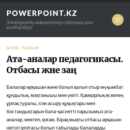
POWERPOINT.KZ
Электронды мәліметтер сайтына қош
келдіңіздер!
БІЛІМ - ҒЫЛЫМ
Ата-аналар педагогикасы.
Отбасы және заң
Балалар әрқашан және болып қалып отыр ең қымбат
құндылық, мақтанышы мен үміті. Қамқорлық өскелең
ұрпақ туралы, іске асыру құқықтары мен
бостандықтарын бала-қасиетті парызымыз ата-
аналар, мектеп, қоғам. Бірақ мықты отбасы әрқашан
негізгі іргетасы болып табылады балаларды