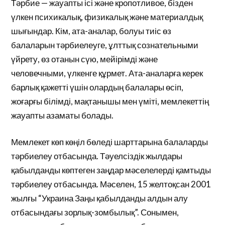
Тәрбие — жауапты ісі және кропотливое, бізден
үлкен психикалық, физикалық және материалдық
шығындар. Кім, ата-аналар, болуы тиіс өз
балаларын тәрбиелеуге, ұлттық сознательными
үйрету, өз отанын сүю, мейірімді және
человечными, үлкенге құрмет. Ата-аналарға керек
барлық қажетті үшін олардың балалары өсіп,
жоғарғы білімді, мақтанышы мен үміті, мемлекеттің
жауапты азаматы болады.
Мемлекет көп көңіл бөледі шарттарына балаларды
тәрбиелеу отбасында. Тәуелсіздік жылдары
қабылданды көптеген заңдар мәселелерді қамтыды
тәрбиелеу отбасында. Мәселен, 15 желтоқсан 2001
жылғы “Украина Заңы қабылданды алдын алу
отбасындағы зорлық-зомбылық”. Сонымен,