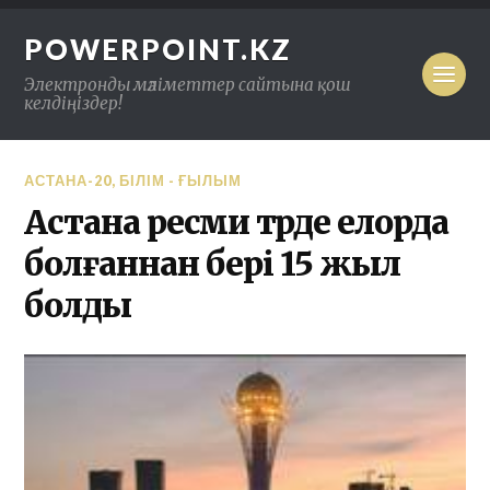
POWERPOINT.KZ
Электронды мәліметтер сайтына қош
келдіңіздер!
АСТАНА-20
,
БІЛІМ - ҒЫЛЫМ
Астана ресми түрде елорда
болғаннан бері 15 жыл
болды