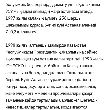
болуымен, бос жерлерді дамыту үшін. Қала халқы
319 мың адам еліміздің жаңа астанасы атанды.
1997 жылы қаланың аумағы 258 шаршы
шақырымды құраса, бүгінгі күні Астана иеленеді
710,2 шаршы км.
1998 жылғы алтыншы мамырда Қазақстан
Республикасы Президентінің Жарлығына сәйкес,
ақмоланың атауы Астана деп өзгертілді. 1998 жылы
ЮНЕСКО-ның шешімі бойынша Қазақстанның
астанасына берілді медалі және “жоғары атағы
берілді. Бүгін Астана – еуразиялық кеңістіктің
әртүрлі кездесулер өтетін, саяси, экономикалық
және әлеуметтік-мәдени проблемалары қазіргі
заманның қайда тартылады барлық көп шетелдік
инвестициялар тартылатын, воздвигаются