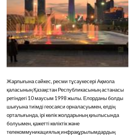
Жарлығына сәйкес, ресми тұсаукесері Ақмола
қаласының Қазақстан Республикасының астанасы
ретіндегі 10 маусым 1998 жылы. Елорданы болды
шығуына тиімді геосаяси орналасуымен, елдің
орталығында, ірі көлік жолдарының қиылысында
болуымен, қажетті көліктік және
телекоммуникациялық инфрақұрылымдардың