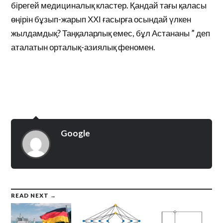
бірегей медициналық кластер. Қандай тағы қаласы
өңірін бұзып-жарып ХХІ ғасырға осындай үлкен
жылдамдық? Таңқаларлық емес, бұл Астананы ” деп
аталатын орталық-азиялық феномен.
Google
READ NEXT →