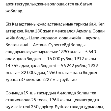
архитектуралық және воплощаются ең батыл
жобалар.
Біз Қазақстанның жас астанасының тарихы бай. Көп
аттар көп. Қала 130 жыл именовался Ақмола. Содан
кейін болды Целиноградом, содан кейін — ақмола
болған, енді — Астана. Суреттейді болады
сандармен ауыстырылсын: 1890 жылы — 5 640
адам, қала бюджеті — 16 000 рубль; 1912 жылы —
14 765 адам, қала бюджеті — 56 242 рубль; 1939
жылы — 32 000 адам, 1960 жылы — қала бюджеті
құраған 37 миллион 227 мың рубльге.
Соңында 19-шы ғасырдың Ақмолада болды тек
стационарда 25 төсек, 1964 жылы Целиноградта
жұмыс істеді 350 дәрігер. Бүгін астанада құрылады,