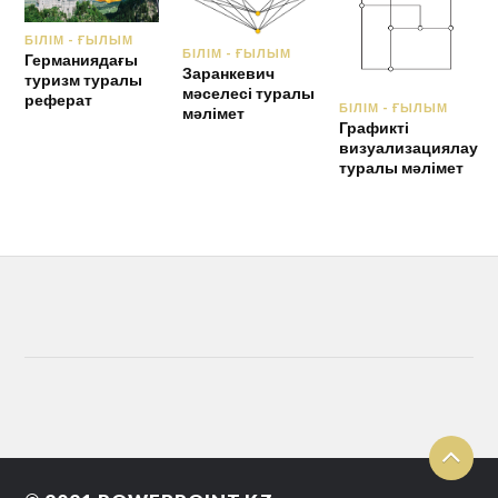
БІЛІМ - ҒЫЛЫМ
БІЛІМ - ҒЫЛЫМ
Германиядағы
Заранкевич
туризм туралы
мәселесі туралы
реферат
БІЛІМ - ҒЫЛЫМ
мәлімет
Графикті
визуализациялау
туралы мәлімет