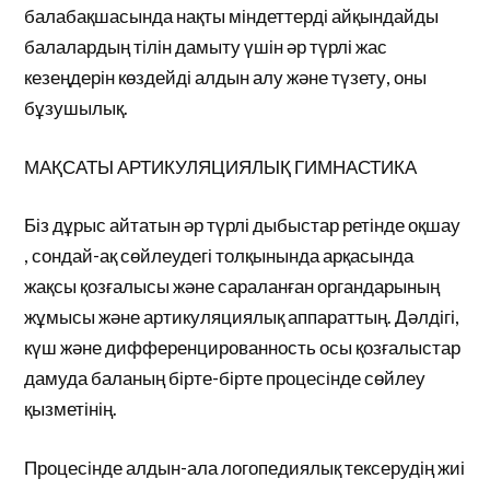
балабақшасында нақты міндеттерді айқындайды
балалардың тілін дамыту үшін әр түрлі жас
кезеңдерін көздейді алдын алу және түзету, оны
бұзушылық.
МАҚСАТЫ АРТИКУЛЯЦИЯЛЫҚ ГИМНАСТИКА
Біз дұрыс айтатын әр түрлі дыбыстар ретінде оқшау
, сондай-ақ сөйлеудегі толқынында арқасында
жақсы қозғалысы және сараланған органдарының
жұмысы және артикуляциялық аппараттың. Дәлдігі,
күш және дифференцированность осы қозғалыстар
дамуда баланың бірте-бірте процесінде сөйлеу
қызметінің.
Процесінде алдын-ала логопедиялық тексерудің жиі