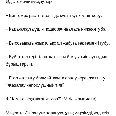
Әдістемелік нұсқаулар.
– Ерні емес растягивать да күшті күлкі үшін керу.
– Қадағалауға үшін подворачивалась нижняя губа.
– Высовывать язык алыс: ол жабуға тек төменгі губу.
– Бүйір шеттері тіліне қатысты болуы тиіс ауыздың
бұрыштарын.
– Егер жаттығу болмай, қайта оралу керек жаттығу
“Жазалау непослушный тілі”.
4. “Кім алысқа загонит доп?” (М. Ф. Фомичева)
Мақсаты: Әзірлеуге плавную, ұзақ мерзімді, үздіксіз