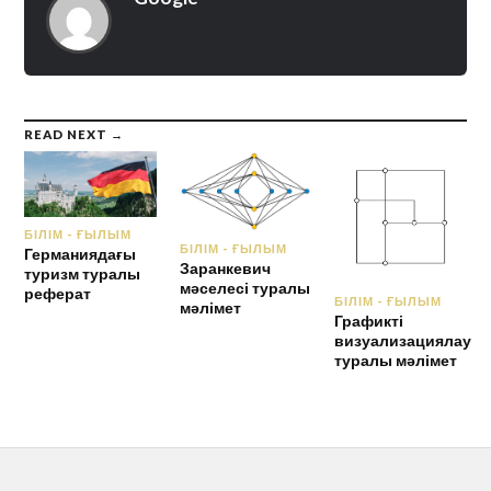
READ NEXT →
БІЛІМ - ҒЫЛЫМ
БІЛІМ - ҒЫЛЫМ
Германиядағы
Заранкевич
туризм туралы
мәселесі туралы
реферат
БІЛІМ - ҒЫЛЫМ
мәлімет
Графикті
визуализациялау
туралы мәлімет