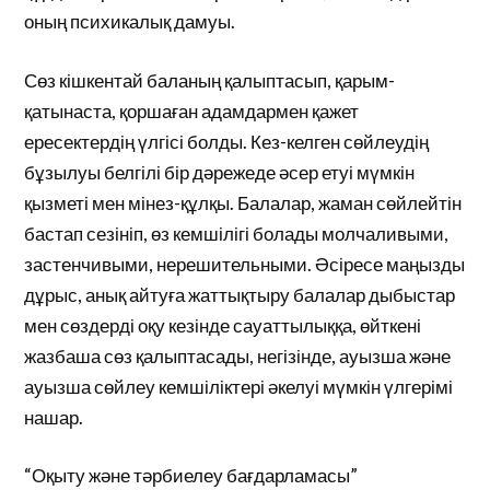
оның психикалық дамуы.
Сөз кішкентай баланың қалыптасып, қарым-
қатынаста, қоршаған адамдармен қажет
ересектердің үлгісі болды. Кез-келген сөйлеудің
бұзылуы белгілі бір дәрежеде әсер етуі мүмкін
қызметі мен мінез-құлқы. Балалар, жаман сөйлейтін
бастап сезініп, өз кемшілігі болады молчаливыми,
застенчивыми, нерешительными. Әсіресе маңызды
дұрыс, анық айтуға жаттықтыру балалар дыбыстар
мен сөздерді оқу кезінде сауаттылыққа, өйткені
жазбаша сөз қалыптасады, негізінде, ауызша және
ауызша сөйлеу кемшіліктері әкелуі мүмкін үлгерімі
нашар.
“Оқыту және тәрбиелеу бағдарламасы”