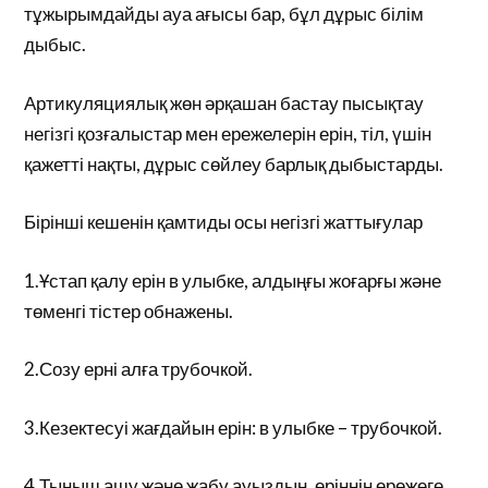
тұжырымдайды ауа ағысы бар, бұл дұрыс білім
дыбыс.
Артикуляциялық жөн әрқашан бастау пысықтау
негізгі қозғалыстар мен ережелерін ерін, тіл, үшін
қажетті нақты, дұрыс сөйлеу барлық дыбыстарды.
Бірінші кешенін қамтиды осы негізгі жаттығулар
1.Ұстап қалу ерін в улыбке, алдыңғы жоғарғы және
төменгі тістер обнажены.
2.Созу ерні алға трубочкой.
3.Кезектесуі жағдайын ерін: в улыбке – трубочкой.
4.Тыныш ашу және жабу ауыздың, еріннің ережеге