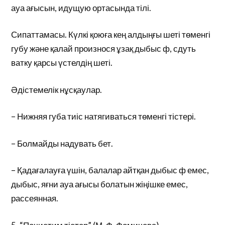
ауа ағысын, идущую ортасында тілі.
Сипаттамасы. Күлкі қоюға кең алдыңғы шеті төменгі
губу және қалай произнося ұзақ дыбыс ф, сдуть
ватку қарсы үстелдің шеті.
Әдістемелік нұсқаулар.
– Нижняя губа тиіс натягиваться төменгі тістері.
– Болмайды надувать бет.
– Қадағалауға үшін, балалар айтқан дыбыс ф емес,
дыбыс, яғни ауа ағысы болатын жіңішке емес,
рассеянная.