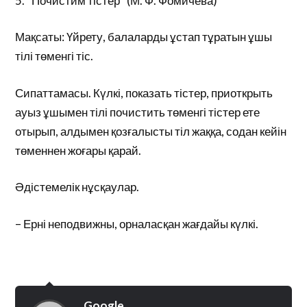
5. “Почистим тістер” (М. Ф. Фомичева)
Мақсаты: Үйрету, балаларды ұстап тұратын ұшы
тілі төменгі тіс.
Сипаттамасы. Күлкі, показать тістер, приоткрыть
ауыз ұшымен тілі почистить төменгі тістер ете
отырып, алдымен қозғалысты тіл жаққа, содан кейін
төменнен жоғары қарай.
Әдістемелік нұсқаулар.
– Ерні неподвижны, орналасқан жағдайы күлкі.
Google