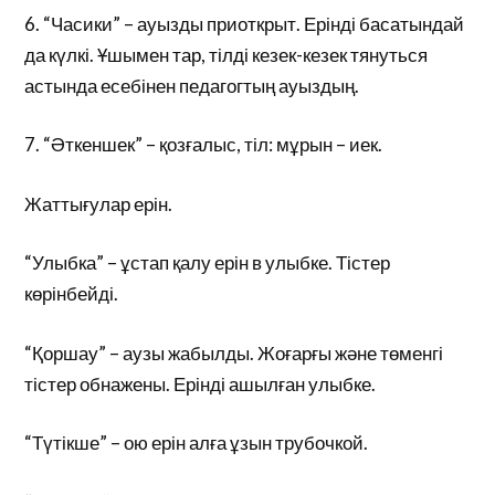
6. “Часики” – ауызды приоткрыт. Ерінді басатындай
да күлкі. Ұшымен тар, тілді кезек-кезек тянуться
астында есебінен педагогтың ауыздың.
7. “Әткеншек” – қозғалыс, тіл: мұрын – иек.
Жаттығулар ерін.
“Улыбка” – ұстап қалу ерін в улыбке. Тістер
көрінбейді.
“Қоршау” – аузы жабылды. Жоғарғы және төменгі
тістер обнажены. Ерінді ашылған улыбке.
“Түтікше” – ою ерін алға ұзын трубочкой.