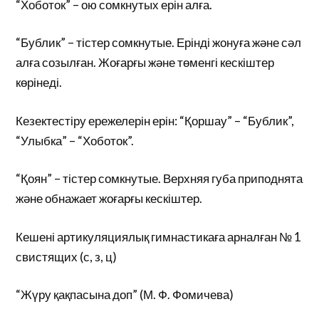
“Хоботок” – ою сомкнутых ерін алға.
“Бублик” – тістер сомкнутые. Ерінді жонуға және сәл
алға созылған. Жоғарғы және төменгі кескіштер
көрінеді.
Кезектестіру ережелерін ерін: “Қоршау” – “Бублик”,
“Улыбка” – “Хоботок”.
“Қоян” – тістер сомкнутые. Верхняя губа приподнята
және обнажает жоғарғы кескіштер.
Кешені артикуляциялық гимнастикаға арналған № 1
свистящих (с, з, ц)
“Жүру қақпасына доп” (М. Ф. Фомичева)