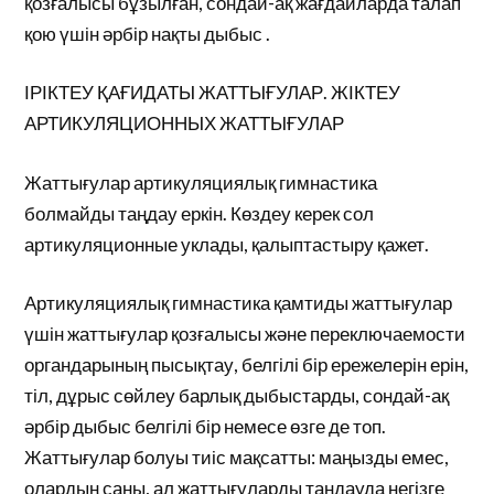
қозғалысы бұзылған, сондай-ақ жағдайларда талап
қою үшін әрбір нақты дыбыс .
ІРІКТЕУ ҚАҒИДАТЫ ЖАТТЫҒУЛАР. ЖІКТЕУ
АРТИКУЛЯЦИОННЫХ ЖАТТЫҒУЛАР
Жаттығулар артикуляциялық гимнастика
болмайды таңдау еркін. Көздеу керек сол
артикуляционные уклады, қалыптастыру қажет.
Артикуляциялық гимнастика қамтиды жаттығулар
үшін жаттығулар қозғалысы және переключаемости
органдарының пысықтау, белгілі бір ережелерін ерін,
тіл, дұрыс сөйлеу барлық дыбыстарды, сондай-ақ
әрбір дыбыс белгілі бір немесе өзге де топ.
Жаттығулар болуы тиіс мақсатты: маңызды емес,
олардың саны, ал жаттығуларды таңдауда негізге