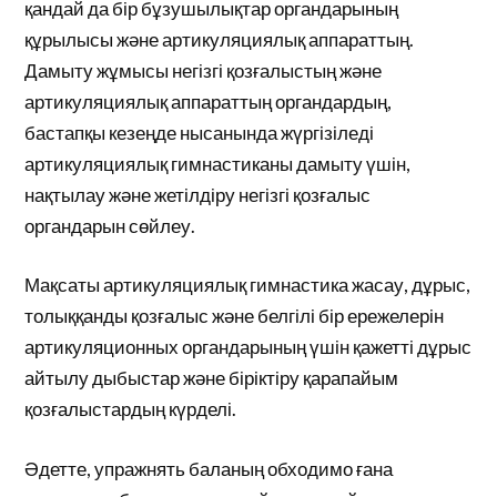
қандай да бір бұзушылықтар органдарының
құрылысы және артикуляциялық аппараттың.
Дамыту жұмысы негізгі қозғалыстың және
артикуляциялық аппараттың органдардың,
бастапқы кезеңде нысанында жүргізіледі
артикуляциялық гимнастиканы дамыту үшін,
нақтылау және жетілдіру негізгі қозғалыс
органдарын сөйлеу.
Мақсаты артикуляциялық гимнастика жасау, дұрыс,
толыққанды қозғалыс және белгілі бір ережелерін
артикуляционных органдарының үшін қажетті дұрыс
айтылу дыбыстар және біріктіру қарапайым
қозғалыстардың күрделі.
Әдетте, упражнять баланың обходимо ғана