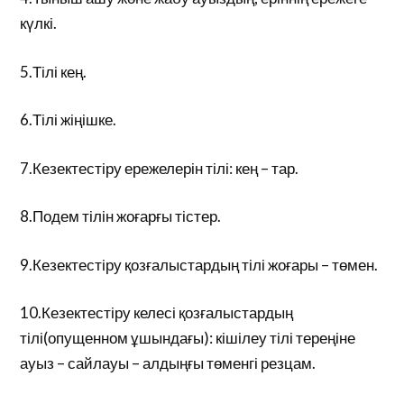
күлкі.
5.Тілі кең.
6.Тілі жіңішке.
7.Кезектестіру ережелерін тілі: кең – тар.
8.Подем тілін жоғарғы тістер.
9.Кезектестіру қозғалыстардың тілі жоғары – төмен.
10.Кезектестіру келесі қозғалыстардың
тілі(опущенном ұшындағы): кішілеу тілі тереңіне
ауыз – сайлауы – алдыңғы төменгі резцам.