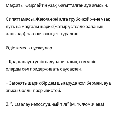
Мақсаты: Әзірлейтін ұзақ, бағытталған ауа ағысын.
Сипаттамасы. Жаюға ерні алға трубочкой және ұзақ
дуть на мақталы шарик (жатыр үстелде баланың
алдында), загоняя оның екі туралған.
Әдістемелік нұсқаулар.
– Қадағалауға үшін надувались жақ, сол үшін
оларды сәл придерживать саусақпен.
– Загонять шарик бір дем шығаруда жол бермей, ауа
ағысы болды прерывистой.
2. “Жазалау непослушный тілі” (М. Ф. Фомичева)