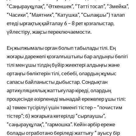
“Саңырауқұлақ”, “Әткеншек”, “Тәтті тосап”, “Змейка”,
“Часики”, “Маятник”, “Катушка”, “Сылақшы”) талап
етеді ырғақтық қайталау 6 – 8 рет қозғалыстар,
үйлестіру, жақсы переключаемости.
Ең жылжымалы орган болып табылады тілі. Ең
жоғары дәрежелі қозғалғыштығы бар алдыңғы бөлігі
тілі мен ұшы тілдің бүйір жиектері алдыңғы және
ортаңғы бөліктерін тілі, себебі, олардың жұмыс
сапасы байланысты дыбыстар. Сондықтан
артикуляциялық жаттығулар кіреді, олардың
процесінде әзірленеді мынадай ережелер ұшы тілі:
а) төмен түсірілуі үшін төменгі тістер – “почистим
тістер”; б) жоғарыға көтерілді “сырлаушы”,
“саңырауқұлақ”, “гармошка”. Кейін әрбір ереже
болады отработано беріледі жаттығу ” ауысу бір