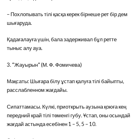
– Похлопывать тілі қасқа керек бірнеше рет бір дем
шығаруда.
Қадағалауға үшін, бала задерживал бұл ретте
тыныс алу ауа.
3. “Жауырын” (М. Ф. Фомичева)
Мақсаты: Шығара білу ұстап қалуға тілі байыпты,
расслабленном жағдайы.
Сипаттамасы. Күлкі, приоткрыть аузына қоюға кең
передний край тілі төменгі губу. Ұстап, оны осындай
жағдай астында есебінен 1 – 5, 5 – 10.