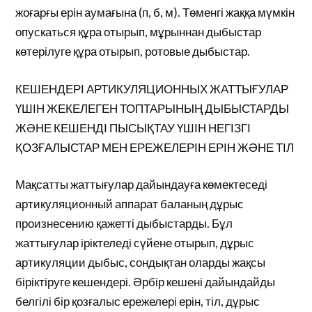
жоғарғы ерін аумағына (п, б, м). Төменгі жаққа мүмкін
опускаться құра отырып, мұрыннан дыбыстар
көтерілуге құра отырып, ротовые дыбыстар.
КЕШЕНДЕРІ АРТИКУЛЯЦИОННЫХ ЖАТТЫҒУЛАР
ҮШІН ЖЕКЕЛЕГЕН ТОПТАРЫНЫҢ ДЫБЫСТАРДЫ
ЖӘНЕ КЕШЕНДІ ПЫСЫҚТАУ ҮШІН НЕГІЗГІ
ҚОЗҒАЛЫСТАР МЕН ЕРЕЖЕЛЕРІН ЕРІН ЖӘНЕ ТІЛ
Мақсатты жаттығулар дайындауға көмектеседі
артикуляционный аппарат баланың дұрыс
произнесению қажетті дыбыстарды. Бұл
жаттығулар іріктеледі сүйене отырып, дұрыс
артикуляции дыбыс, сондықтан оларды жақсы
біріктіруге кешендері. Әрбір кешені дайындайды
белгілі бір қозғалыс ережелері ерін, тіл, дұрыс