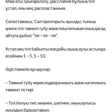
Мақсаты: Шығара білу, расслабив бұлшық тілі
ұстап, оны кең, распластанным.
Сипаттамасы. Сәл приоткрыть ауызды, тыныш
қоюға тілі төменгі губу және пошлепывая оның қасқа,
айтуға дыбыс “пя – пя – пя”.
Ұстап кең тілі байыпты жағдайы ашық аузы астында
есебінен 1 – 5, 5 – 10.
Әдістемелік нұсқаулар.
– Төменгі губу керек подворачивать және натягивать
төменгі тістері.
– Тілі болуы тиіс кеңінен, шетінен, оның қатысы
ауыздың бұрыштарын.