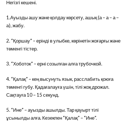
Негізгі кешені.
1.Ауызды ашу және қолдау көрсету, ашық (а – а – а –
а), жабу.
2. “Қоршау” – ерінді в улыбке, көрінетін жоғарғы және
төменгі тістер.
3. “Хоботок” – ерні созылған алға трубочкой.
4. “Қалақ” – кең высунуть язык, расслабить қоюға
төменгі губу. Қадағалауға үшін, тілі жоқ дрожал.
Сақтауға 10 – 15 секунд.
5. “Ине” – ауызды ашылды. Тар қауырт тілі
ұсынылды алға. Кезекпен “Қалақ” – “Ине”.