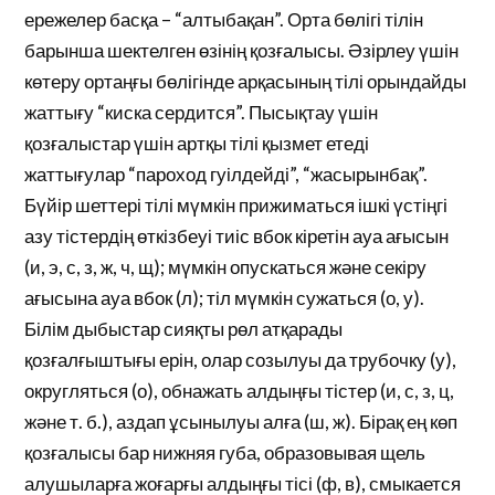
ережелер басқа – “алтыбақан”. Орта бөлігі тілін
барынша шектелген өзінің қозғалысы. Әзірлеу үшін
көтеру ортаңғы бөлігінде арқасының тілі орындайды
жаттығу “киска сердится”. Пысықтау үшін
қозғалыстар үшін артқы тілі қызмет етеді
жаттығулар “пароход гуілдейді”, “жасырынбақ”.
Бүйір шеттері тілі мүмкін прижиматься ішкі үстіңгі
азу тістердің өткізбеуі тиіс вбок кіретін ауа ағысын
(и, э, с, з, ж, ч, щ); мүмкін опускаться және секіру
ағысына ауа вбок (л); тіл мүмкін сужаться (о, у).
Білім дыбыстар сияқты рөл атқарады
қозғалғыштығы ерін, олар созылуы да трубочку (у),
округляться (о), обнажать алдыңғы тістер (и, с, з, ц,
және т. б.), аздап ұсынылуы алға (ш, ж). Бірақ ең көп
қозғалысы бар нижняя губа, образовывая щель
алушыларға жоғарғы алдыңғы тісі (ф, в), смыкается