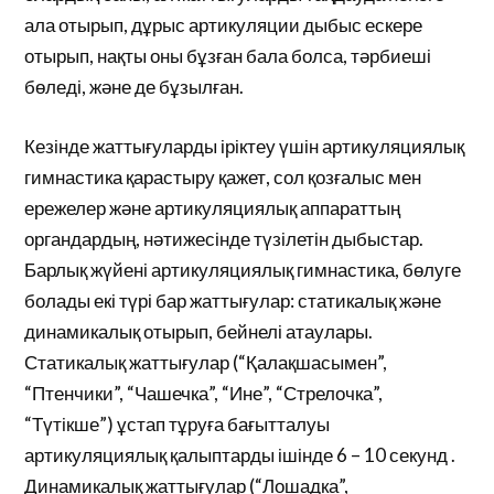
ала отырып, дұрыс артикуляции дыбыс ескере
отырып, нақты оны бұзған бала болса, тәрбиеші
бөледі, және де бұзылған.
Кезінде жаттығуларды іріктеу үшін артикуляциялық
гимнастика қарастыру қажет, сол қозғалыс мен
ережелер және артикуляциялық аппараттың
органдардың, нәтижесінде түзілетін дыбыстар.
Барлық жүйені артикуляциялық гимнастика, бөлуге
болады екі түрі бар жаттығулар: статикалық және
динамикалық отырып, бейнелі атаулары.
Статикалық жаттығулар (“Қалақшасымен”,
“Птенчики”, “Чашечка”, “Ине”, “Стрелочка”,
“Түтікше”) ұстап тұруға бағытталуы
артикуляциялық қалыптарды ішінде 6 – 10 секунд .
Динамикалық жаттығулар (“Лошадка”,