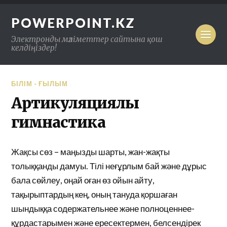
POWERPOINT.KZ
Электронды мәліметтер сайтына қош
келдіңіздер!
БІЛІМ - ҒЫЛЫМ
Артикуляциялық
гимнастика
Жақсы сөз – маңызды шарты, жан-жақты
толыққанды дамуы. Тілі неғұрлым бай және дұрыс
бала сөйлеу, оңай оған өз ойын айту,
тақырыптардың кең, оның тануда қоршаған
шындыққа содержательнее және полноценнее-
құрдастарымен және ересектермен, белсендірек