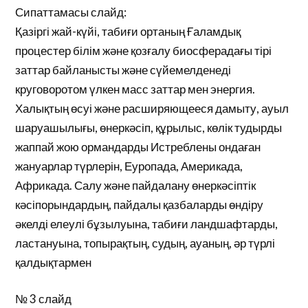
Сипаттамасы слайд:
Қазіргі жай-күйі, табиғи ортаның Ғаламдық
процестер білім және қозғалу биосферадағы тірі
заттар байланысты және сүйемелденеді
круговоротом үлкен масс заттар мен энергия.
Халықтың өсуі және расширяющееся дамыту, ауыл
шаруашылығы, өнеркәсіп, құрылыс, көлік тудырды
жаппай жою ормандарды Истреблены ондаған
жануарлар түрлерін, Еуропада, Америкада,
Африкада. Салу және пайдалану өнеркәсіптік
кәсіпорындардың, пайдалы қазбаларды өндіру
әкелді елеулі бұзылуына, табиғи ландшафтарды,
ластануына, топырақтың, судың, ауаның, әр түрлі
қалдықтармен
№ 3 слайд