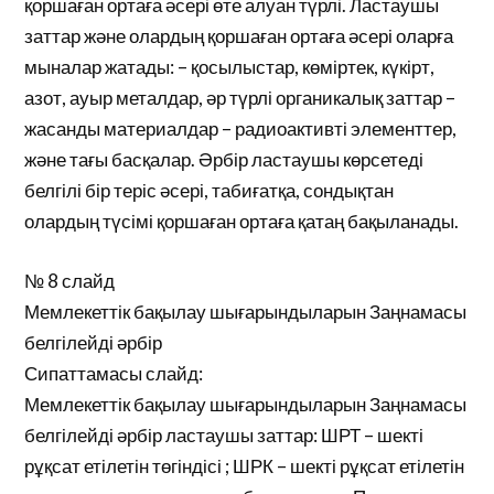
қоршаған ортаға әсері өте алуан түрлі. Ластаушы
заттар және олардың қоршаған ортаға әсері оларға
мыналар жатады: – қосылыстар, көміртек, күкірт,
азот, ауыр металдар, әр түрлі органикалық заттар –
жасанды материалдар – радиоактивті элементтер,
және тағы басқалар. Әрбір ластаушы көрсетеді
белгілі бір теріс әсері, табиғатқа, сондықтан
олардың түсімі қоршаған ортаға қатаң бақыланады.
№ 8 слайд
Мемлекеттік бақылау шығарындыларын Заңнамасы
белгілейді әрбір
Сипаттамасы слайд:
Мемлекеттік бақылау шығарындыларын Заңнамасы
белгілейді әрбір ластаушы заттар: ШРТ – шекті
рұқсат етілетін төгіндісі ; ШРК – шекті рұқсат етілетін