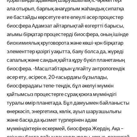
ала отырып, барлық анағұрлым жаһандық сипатқа
ие бастайды көрсетуге өте елеулі әсер процестер
биосфера Адамзат айтарлықтай өзгертті барысы,
ағымы бірқатар процестерді биосфера, оның ішінде
биохимиялық круговорота және көші-қон бірқатар
элементтер қазіргі уақытта, баяу болса да, жүреді
сапалық және сандық қайта құру бүкіл планетаның
биосфера. -Масштабтарын ұлғайту антропогендік
әсер ету, әсіресе, 20-ғасырдағы бұзылады,
биосферадағы тепе-теңдік, бұл әкелуі мүмкін
қайтымсыз процестерге сұрақ қоюға мүмкіндігі
туралы өмір планетада. Бұл дамуымен байланысты
өнеркәсіп, энергетика, көлік, ауыл шаруашылығы
және басқа да қызмет түрлерінен адам
мүмкіндіктерін ескермей, биосфера Жердің. Ақа –
өзіңнен баста дайында: қалдырады, қоқыс, разжигай