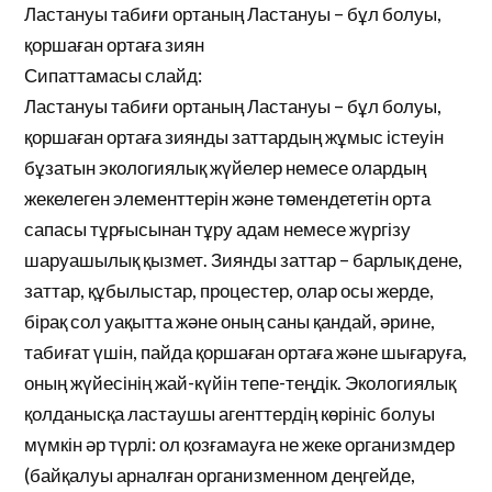
Ластануы табиғи ортаның Ластануы – бұл болуы,
қоршаған ортаға зиян
Сипаттамасы слайд:
Ластануы табиғи ортаның Ластануы – бұл болуы,
қоршаған ортаға зиянды заттардың жұмыс істеуін
бұзатын экологиялық жүйелер немесе олардың
жекелеген элементтерін және төмендететін орта
сапасы тұрғысынан тұру адам немесе жүргізу
шаруашылық қызмет. Зиянды заттар – барлық дене,
заттар, құбылыстар, процестер, олар осы жерде,
бірақ сол уақытта және оның саны қандай, әрине,
табиғат үшін, пайда қоршаған ортаға және шығаруға,
оның жүйесінің жай-күйін тепе-теңдік. Экологиялық
қолданысқа ластаушы агенттердің көрініс болуы
мүмкін әр түрлі: ол қозғамауға не жеке организмдер
(байқалуы арналған организменном деңгейде,