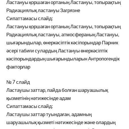
Ластануы қоршаған ортаның Ластануы, топырақтың
Радиациялық ластануы Загрязне
Сипаттамасы слайд:
Ластануы қоршаған ортаның Ластануы, топырақтың
Радиациялық ластануы, атмосфераның Ластануы,
шығарындылар, өнеркәсіптік кәсіпорындар Парник
әсері табиғи сулардың Ластануы өнеркәсіптік
кәсіпорындардың шығарындыларын Антропогендік
факторлар
№ 7 слайд
Ластаушы заттар, пайда болған шаруашылық
қызметінің нәтижесінде адам
Сипаттамасы слайд:
Ластаушы заттар туындаған, адамның
шаруашылық қызметі нәтижесінде және олардың