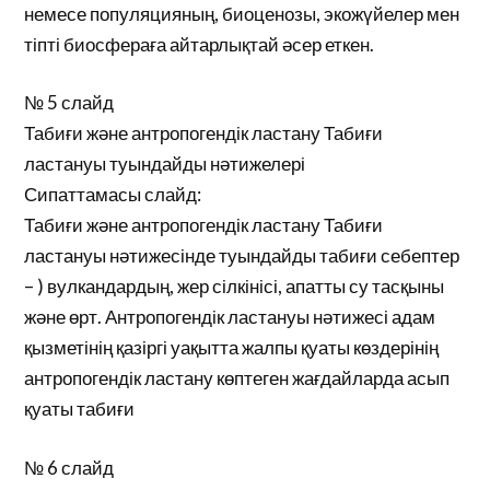
немесе популяцияның, биоценозы, экожүйелер мен
тіпті биосфераға айтарлықтай әсер еткен.
№ 5 слайд
Табиғи және антропогендік ластану Табиғи
ластануы туындайды нәтижелері
Сипаттамасы слайд:
Табиғи және антропогендік ластану Табиғи
ластануы нәтижесінде туындайды табиғи себептер
– ) вулкандардың, жер сілкінісі, апатты су тасқыны
және өрт. Антропогендік ластануы нәтижесі адам
қызметінің қазіргі уақытта жалпы қуаты көздерінің
антропогендік ластану көптеген жағдайларда асып
қуаты табиғи
№ 6 слайд