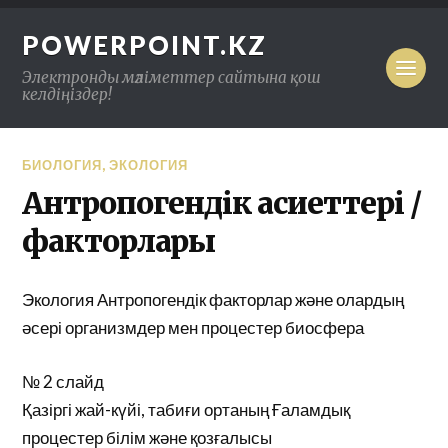
POWERPOINT.KZ
Электронды мәліметтер сайтына қош
келдіңіздер!
БИОЛОГИЯ
,
ЭКОЛОГИЯ
Антропогендік қасиеттері /
факторлары
Экология Антропогендік факторлар және олардың
әсері организмдер мен процестер биосфера
№ 2 слайд
Қазіргі жай-күйі, табиғи ортаның Ғаламдық
процестер білім және қозғалысы