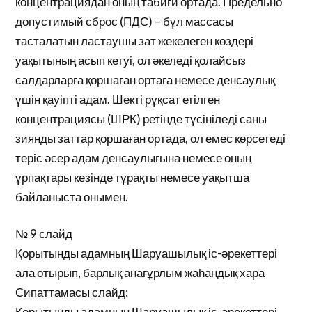
концентрациядан оның табиғи ортада. Предельно
допустимый сброс (ПДС) – бұл массасы
тасталатын ластаушы зат жекелеген көздері
уақытының асып кетуі, ол әкеледі қолайсыз
салдарларға қоршаған ортаға немесе денсаулық
үшін қауіпті адам. Шекті рұқсат етілген
концентрациясы (ШРК) ретінде түсініледі саны
зиянды заттар қоршаған ортада, ол емес көрсетеді
теріс әсер адам денсаулығына немесе оның
ұрпақтары кезінде тұрақты немесе уақытша
байланыста онымен.
№ 9 слайд
Қорытынды адамның Шаруашылық іс-әрекеттері
ала отырып, барлық анағұрлым жаһандық хара
Сипаттамасы слайд:
Қорытынды адамның Шаруашылық іс-әрекеттері