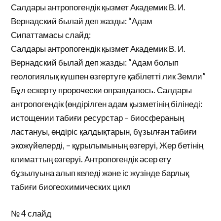
Салдары антропогендік қызмет Академик В. И.
Вернадский былай деп жазды: “Адам
Сипаттамасы слайд:
Салдары антропогендік қызмет Академик В. И.
Вернадский былай деп жазды: “Адам болып
геологиялық күшпен өзгертуге қабілетті лик Земли”
Бұл ескерту пророчески оправдалось. Салдары
антропогендік (өндірілген адам қызметінің білінеді:
истощении табиғи ресурстар – биосфераның
ластануы, өндіріс қалдықтарын, бұзылған табиғи
экожүйелерді, – құрылымының өзгеруі, Жер бетінің
климаттың өзгеруі. Антропогендік әсер ету
бұзылуына алып келеді және іс жүзінде барлық
табиғи биогеохимических цикл
№ 4 слайд