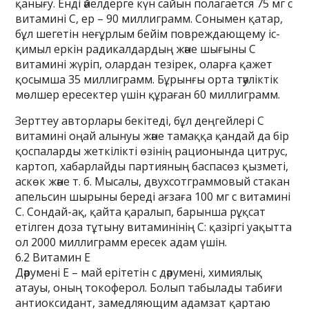
қанығу. Енді әйелдерге күн сайын полагается 75 мг с
витамині C, ер – 90 миллиграмм. Сонымен қатар,
бұл шегетін неғұрлым бейім повреждающему іс-
қимыл еркін радикалдардың және шығыны C
витамині жүріп, олардан тезірек, оларға қажет
қосымша 35 миллиграмм. Бұрынғы орта тәуліктік
мөлшер ересектер үшін құраған 60 миллиграмм.
Зерттеу авторлары бекітеді, бұл деңгейлері C
витамині оңай алынуы және тамаққа қандай да бір
қоспаларды жеткілікті өзінің рационында цитрус,
картоп, хабарлайды партияның баспасөз қызметі,
аскөк және т. б. Мысалы, двухсотграммовый стакан
апельсин шырыны береді ағзаға 100 мг с витамині
C. Сондай-ақ, қайта қаралып, барынша рұқсат
етілген доза тұтыну витаминінің C: қазіргі уақытта
ол 2000 миллиграмм ересек адам үшін.
6.2 Витамин E
Дәрумені E – май ерітетін с дәрумені, химиялық
атауы, оның токоферол. Болып табылады табиғи
антиоксидант, замедляющим адамзат қартаю