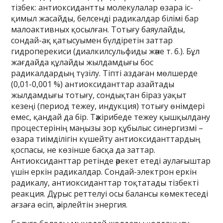
тізбек: антиоксидантты молекулалар өзара іс-
қимыл жасайды, белсенді радикалдар білімі бар
малоактивных қосылған. Тотығу баяулайды,
сондай-ақ қатысуымен бүлдіретін заттар
гидроперекиси (диалкилсульфиды және т. б.). Бұл
жағдайда құлайды жылдамдығы бос
радикалдардың түзілу. Тіпті аздаған мөлшерде
(0,01-0,001 %) антиоксиданттар азайтады
жылдамдығы тотығу, сондықтан біраз уақыт
кезеңі (период тежеу, индукция) тотығу өнімдері
емес, қандай да бір. Тәжірибеде тежеу қышқылдану
процестерінің маңызы зор құбылыс синергизмі –
өзара тиімділігін күшейту антиоксиданттардың
қоспасы, не көзінше басқа да заттар.
Антиоксиданттар ретінде әрекет етеді аулағыштар
үшін еркін радикалдар. Сондай-электрон еркін
радикалу, антиоксиданттар тоқтатады тізбекті
реакция. Дұрыс реттелуі осы балансы көмектеседі
ағзаға өсіп, әзірлейтін энергия.