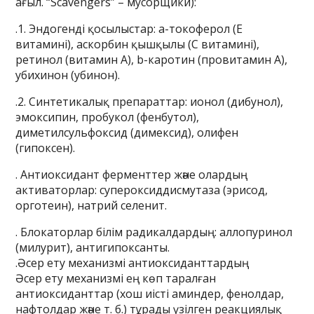
ағыл. “Scavengers” – мусорщики):
.1. Эндогенді қосылыстар: a-токоферол (Е
витамині), аскорбин қышқылы (С витамині),
ретинол (витамин А), b-каротин (провитамин А),
убихинон (убинон).
.2. Синтетикалық препараттар: ионол (дибунол),
эмоксипин, пробукол (фенбутол),
диметилсульфоксид (димексид), олифен
(гипоксен).
. Антиоксидант ферменттер және олардың
активаторлар: супероксиддисмутаза (эрисод,
орготеин), натрий селенит.
. Блокаторлар білім радикалдардың: аллопуринол
(милурит), антигипоксанты.
.Әсер ету механизмі антиоксиданттардың
Әсер ету механизмі ең көп таралған
антиоксиданттар (хош иісті аминдер, фенолдар,
нафтолдар және т. б.) тұрады үзілген реакциялық