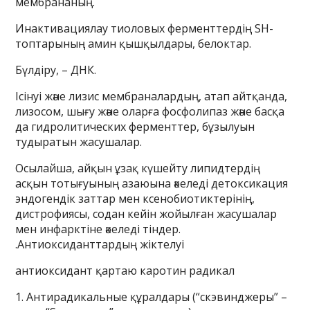
мембрананың.
Инактивациялау тиоловых ферменттердің SH-
топтарының амин қышқылдары, белоктар.
Бүлдіру, – ДНК.
Ісінуі және лизис мембраналардың, атап айтқанда,
лизосом, шығу және оларға фосфолипаз және басқа
да гидролитических ферменттер, бұзылуын
тудыратын жасушалар.
Осылайша, айқын ұзақ күшейту липидтердің
асқын тотығуының азаюына әкеледі детоксикация
эндогендік заттар мен ксенобиотиктерінің,
дистрофиясы, содан кейін жойылған жасушалар
мен инфарктіне әкеледі тіндер.
.Антиоксиданттардың жіктелуі
антиоксидант қартаю каротин радикал
1. Антирадикальные құралдары (“скэвинджеры” –