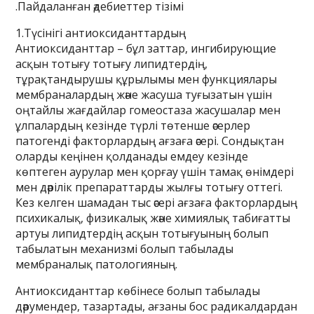
.Пайдаланған әдебиеттер тізімі
1.Түсінігі антиоксиданттардың
Антиоксиданттар – бұл заттар, ингибирующие
асқын тотығу тотығу липидтердің,
тұрақтандырушы құрылымы мен функциялары
мембраналардың және жасуша туғызатын үшін
оңтайлы жағдайлар гомеостаза жасушалар мен
ұлпалардың кезінде түрлі төтенше әсерлер
патогенді факторлардың ағзаға әсері. Сондықтан
оларды кеңінен қолданады емдеу кезінде
көптеген аурулар мен қорғау үшін тамақ өнімдері
мен дәрілік препараттарды жылғы тотығу оттегі.
Кез келген шамадан тыс әсері ағзаға факторлардың
психикалық, физикалық және химиялық табиғатты
артуы липидтердің асқын тотығуының болып
табылатын механизмі болып табылады
мембраналық патологияның.
Антиоксиданттар көбінесе болып табылады
дәрумендер, тазартады, ағзаны бос радикалдардан