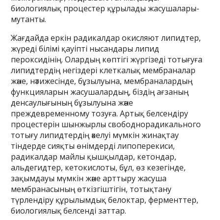
биологиялық процестер құрылады жасушалары-
мутанты.
Жағдайда еркін радикалдар окисляют липидтер,
жүреді білімі қауіпті нысандары липид
пероксидінің. Олардың көптігі жүргізеді тотығуға
липидтердің негіздері клеткалық мембраналар
және, нәтижесінде, бұзылуына, мембраналардың
функцияларын жасушалардың, біздің ағзаның
денсаулығының бұзылуына және
преждевременному тозуға. Артық белсендіру
процестерін шынжырлы свободнорадикального
тотығу липидтердің әкелуі мүмкін жинақтау
тіндерде сияқты өнімдерді липоперекиси,
радикалдар майлы қышқылдар, кетондар,
альдегидтер, кетокислоты, бұл, өз кезегінде,
зақымдауы мүмкін және арттыру жасуша
мембранасының өткізгіштігін, тотықтану
түрлендіру құрылымдық белоктар, ферменттер,
биологиялық белсенді заттар.