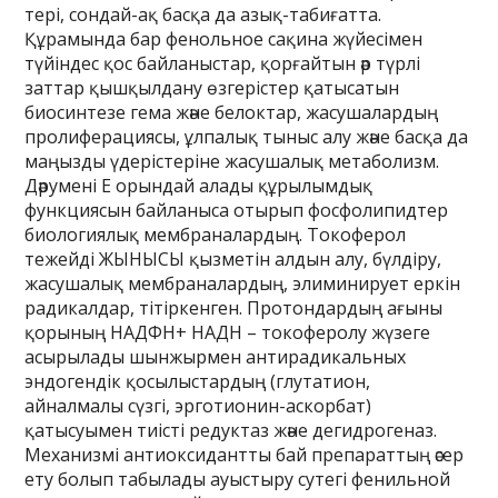
тері, сондай-ақ басқа да азық-табиғатта.
Құрамында бар фенольное сақина жүйесімен
түйіндес қос байланыстар, қорғайтын әр түрлі
заттар қышқылдану өзгерістер қатысатын
биосинтезе гема және белоктар, жасушалардың
пролиферациясы, ұлпалық тыныс алу және басқа да
маңызды үдерістеріне жасушалық метаболизм.
Дәрумені E орындай алады құрылымдық
функциясын байланыса отырып фосфолипидтер
биологиялық мембраналардың. Токоферол
тежейді ЖЫНЫСЫ қызметін алдын алу, бүлдіру,
жасушалық мембраналардың, элиминирует еркін
радикалдар, тітіркенген. Протондардың ағыны
қорының НАДФН+ НАДН – токоферолу жүзеге
асырылады шынжырмен антирадикальных
эндогендік қосылыстардың (глутатион,
айналмалы сүзгі, эрготионин-аскорбат)
қатысуымен тиісті редуктаз және дегидрогеназ.
Механизмі антиоксидантты бай препараттың әсер
ету болып табылады ауыстыру сутегі фенильной