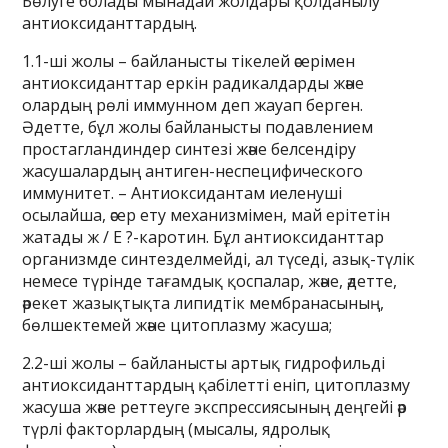
Бөлуге болады мынадай жолдары қолданылу
антиоксиданттардың.
1.1-ші жолы – байланысты тікелей әсерімен
антиоксиданттар еркін радикалдарды және
олардың рөлі иммунном деп жауап берген.
Әдетте, бұл жолы байланысты подавлением
простагландиндер синтезі және белсендіру
жасушалардың антиген-неспецифического
иммунитет. – Антиоксидантам иеленуші
осылайша, әсер ету механизмімен, май ерітетін
жатады ж / Е ?-каротин. Бұл антиоксиданттар
организмде синтезделмейді, ал түседі, азық-түлік
немесе түрінде тағамдық қоспалар, және, әдетте,
әрекет жазықтықта липидтік мембранасының,
бөлшектемей және цитоплазму жасуша;
2.2-ші жолы – байланысты артық гидрофильді
антиоксиданттардың қабілетті еніп, цитоплазму
жасуша және реттеуге экспрессиясының деңгейі әр
түрлі факторлардың (мысалы, ядролық