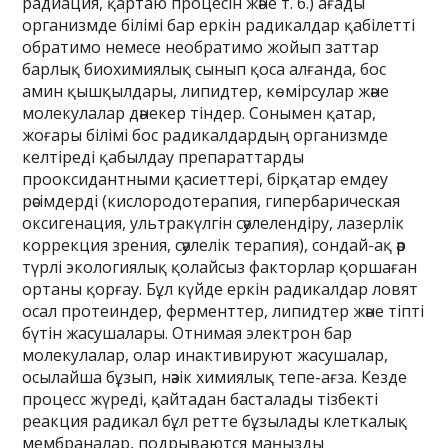
радиация, қартаю процесін және т. б.) ағады
организмде білімі бар еркін радикалдар қабілетті
обратимо немесе необратимо жойып заттар
барлық биохимиялық сынып қоса алғанда, бос
амин қышқылдары, липидтер, көмірсулар және
молекулалар дәнекер тіндер. Сонымен қатар,
жоғары білімі бос радикалдардың организмде
келтіреді қабылдау препараттарды
прооксидантными қасиеттері, бірқатар емдеу
рәсімдерді (кислородотерапия, гипербарическая
оксигенация, ультракүлгін сәулелендіру, лазерлік
коррекция зрения, сәулелік терапия), сондай-ақ әр
түрлі экологиялық қолайсыз факторлар қоршаған
ортаны қорғау. Бұл күйде еркін радикалдар ловят
осал протеиндер, ферменттер, липидтер және тіпті
бүтін жасушалары. Отнимая электрон бар
молекулалар, олар инактивируют жасушалар,
осылайша бұзып, нәзік химиялық тепе-ағза. Кезде
процесс жүреді, қайтадан басталады тізбекті
реакция радикал бұл ретте бұзылады клеткалық
мембраналар, подрываются маңызды