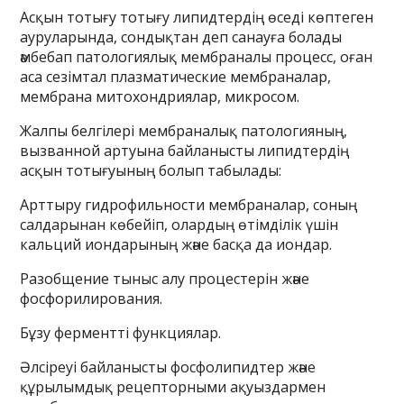
Асқын тотығу тотығу липидтердің өседі көптеген
ауруларында, сондықтан деп санауға болады
әмбебап патологиялық мембраналы процесс, оған
аса сезімтал плазматические мембраналар,
мембрана митохондриялар, микросом.
Жалпы белгілері мембраналық патологияның,
вызванной артуына байланысты липидтердің
асқын тотығуының болып табылады:
Арттыру гидрофильности мембраналар, соның
салдарынан көбейіп, олардың өтімділік үшін
кальций иондарының және басқа да иондар.
Разобщение тыныс алу процестерін және
фосфорилирования.
Бұзу ферментті функциялар.
Әлсіреуі байланысты фосфолипидтер және
құрылымдық рецепторными ақуыздармен