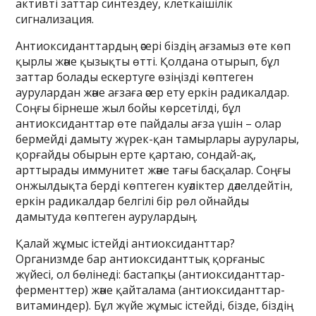
активті заттар синтездеу, клеткаішілік
сигнализация.
Антиоксиданттардың әсері біздің ағзамыз өте көп
қырлы және қызықты өтті. Қолдана отырып, бұл
заттар болады ескертуге өзіңізді көптеген
аурулардан және ағзаға әсер ету еркін радикалдар.
Соңғы бірнеше жыл бойы көрсетілді, бұл
антиоксиданттар өте пайдалы ағза үшін – олар
бермейді дамыту жүрек-қан тамырлары аурулары,
қорғайды обырын ерте қартаю, сондай-ақ,
арттырады иммунитет және тағы басқалар. Соңғы
онжылдықта берді көптеген куәліктер дәлелдейтін,
еркін радикалдар белгілі бір рөл ойнайды
дамытуда көптеген аурулардың.
Қалай жұмыс істейді антиоксиданттар?
Организмде бар антиоксиданттық қорғаныс
жүйесі, ол бөлінеді: бастапқы (антиоксиданттар-
ферменттер) және қайталама (антиоксиданттар-
витаминдер). Бұл жүйе жұмыс істейді, бізде, біздің