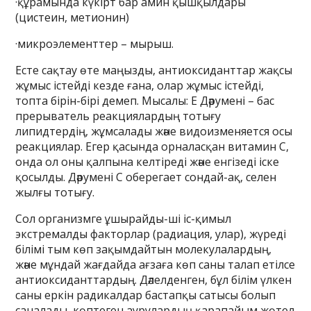
·құрамында күкірт бар амин қышқылдары
(цистеин, метионин)
·микроэлементтер – мырыш.
Есте сақтау өте маңызды, антиоксиданттар жақсы
жұмыс істейді кезде ғана, олар жұмыс істейді,
топта бірін-бірі демеп. Мысалы: Е Дәрумені – бас
прерыватель реакциялардың тотығу
липидтердің, жұмсалады және видоизменяется осы
реакциялар. Егер қасында орналасқан витамин C,
онда ол оны қалпына келтіреді және енгізеді іске
қосылды. Дәрумені C оберегает сондай-ақ, селен
жылғы тотығу.
Сол организмге ұшырайды-ші іс-қимыл
экстремалды факторлар (радиация, улар), жүреді
білімі тым көп зақымдайтын молекулалардың,
және мұндай жағдайда ағзаға көп саны талап етілсе
антиоксиданттардың. Дәлелденген, бұл білім үлкен
саны еркін радикалдар бастапқы сатысы болып
саналады, көптеген аурулардың қарапайым жөтел