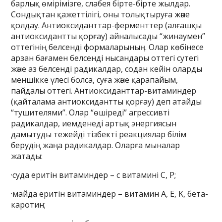
барлық өмірімізге, слабея бірте-бірте жылдар.
Сондықтан қажеттілігі, оны толықтыруға және
қолдау. Антиоксиданттар-ферменттер (алғашқы
антиоксидантты қорғау) айналысады “жинаумен”
оттегінің белсенді формаларының. Олар көбінесе
арзан бағамен белсенді нысандары оттегі сутегі
және аз белсенді радикалдар, содан кейін оларды
меншікке үлесі болса, суға және қарапайым,
пайдалы оттегі. Антиоксиданттар-витаминдер
(қайталама антиоксидантты қорғау) деп атайды
“тушителями”. Олар “өшіреді” агрессивті
радикалдар, иемденеді артық энергиясын
дамытуды тежейді тізбекті реакциялар білім
берудің жаңа радикалдар. Оларға мыналар
жатады:
·суда еритін витаминдер – с витамині C, P;
·майда еритін витаминдер – витамин A, E, K, бета-
каротин;