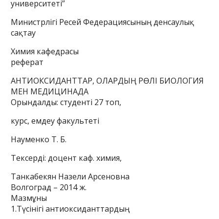
университеті”
Министрлігі Ресей Федерациясының денсаулық
сақтау
Химия кафедрасы
реферат
АНТИОКСИДАНТТАР, ОЛАРДЫҢ РӨЛІ БИОЛОГИЯ
МЕН МЕДИЦИНАДА
Орындалды: студенті 27 топ,
курс, емдеу факультеті
Науменко Т. Б.
Тексерді: доцент каф. химия,
Танкабекян Назели Арсеновна
Волгоград – 2014 ж.
Мазмұны
1.Түсінігі антиоксиданттардың