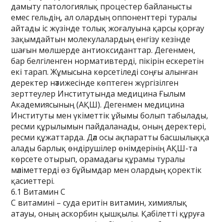
дамыту патологиялық процестер байланысты
емес гельдің, ал олардың оппоненттері туралы
айтады іс жүзінде толық жоғалуына қарсы қорғау
зақымдайтын молекулалардың енгізу кезінде
шағын мөлшерде антиоксиданттар. Дегенмен,
бар белгіленген нормативтерді, пікірін ескеретін
екі тарап. Жұмысына көрсетіледі соңғы алынған
деректер нәтижесінде көптеген жүргізілген
зерттеулер Институтында медицина Ғылым
Академиясының (АҚШ). Дегенмен медицина
Институты мен үкіметтік ұйымы болып табылады,
ресми құрылымын пайдаланады, оның деректері,
ресми құжаттарда. Дәл осы ақпаратты басшылыққа
алады барлық өндірушілер өнімдерінің АҚШ-та
көрсете отырып, орамадағы құрамы туралы
мәліметтерді өз бұйымдар мен олардың қоректік
қасиеттері.
6.1 Витамин C
C витамині – суда еритін витамин, химиялық
атауы, оның аскорбин қышқылы. Қабілетті құруға