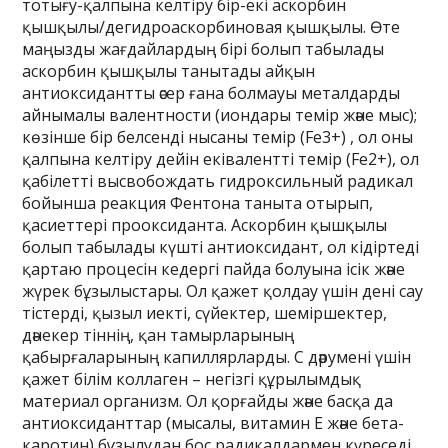
тотығу-қалпына келтіру бір-екі аскорбин
қышқылы/дегидроаскорбиновая қышқылы. Өте
маңызды жағдайлардың бірі болып табылады
аскорбин қышқылы танытады айқын
антиоксидантты әсер ғана болмауы металдарды
айнымалы валентности (иондары темір және мыс);
көзінше бір белсенді нысаны темір (Fe3+) , ол оны
қалпына келтіру дейін еківалентті темір (Fe2+), ол
қабілетті высвобождать гидроксильный радикал
бойынша реакция Фентона таныта отырып,
қасиеттері прооксиданта. Аскорбин қышқылы
болып табылады күшті антиоксидант, ол кідіртеді
қартаю процесін кедергі пайда болуына ісік және
жүрек бұзылыстары. Ол қажет қолдау үшін дені сау
тістерді, қызыл иекті, сүйектер, шеміршектер,
дәнекер тіннің, қан тамырларының
қабырғаларының капиллярларды. С дәрумені үшін
қажет білім коллаген – негізгі құрылымдық
материал организм. Ол қорғайды және басқа да
антиоксиданттар (мысалы, витамин E және бета-
каротин) бұзылудан бос радикалдармен күреседі.