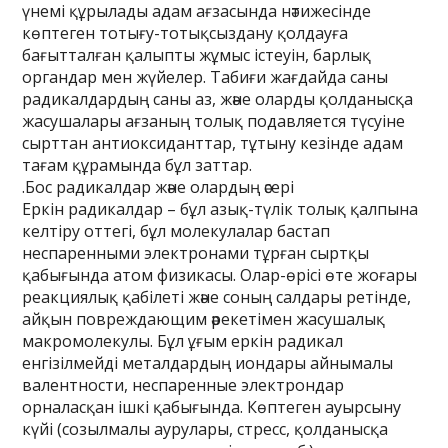
үнемі құрылады адам ағзасында нәтижесінде
көптеген тотығу-тотықсыздану қолдауға
бағытталған қалыпты жұмыс істеуін, барлық
органдар мен жүйелер. Табиғи жағдайда саны
радикалдардың саны аз, және оларды қолданысқа
жасушалары ағзаның толық подавляется түсуіне
сырттан антиоксиданттар, тұтыну кезінде адам
тағам құрамында бұл заттар.
.Бос радикалдар және олардың әсері
Еркін радикалдар – бұл азық-түлік толық қалпына
келтіру оттегі, бұл молекулалар бастап
неспаренными электронами тұрған сыртқы
қабығында атом физикасы. Олар-өрісі өте жоғары
реакциялық қабілеті және соның салдары ретінде,
айқын повреждающим әрекетімен жасушалық
макромолекулы. Бұл ұғым еркін радикал
енгізілмейді металдардың иондары айнымалы
валентности, неспаренные электрондар
орналасқан ішкі қабығында. Көптеген ауырсыну
күйі (созылмалы аурулары, стресс, қолданысқа