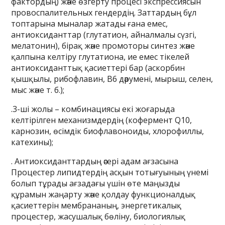
фактордың) және өзгерту процесі экспрессиясын
провоспалительных гендердің. Заттардың бұл
топтарына мыналар жатады ғана емес,
антиоксиданттар (глутатион, айналмалы сүзгі,
мелатонин), бірақ және промоторы синтез және
қалпына келтіру глутатиона, ие емес тікелей
антиоксиданттық қасиеттері бар (аскорбин
қышқылы, рибофлавин, В6 дәрумені, мырыш, селен,
мыс және т. б.);
.3-ші жолы – комбинациясы екі жоғарыда
келтірілген механизмдердің (кофермент Q10,
карнозин, өсімдік биофлавоноиды, хлорофиллы,
катехины);
. Антиоксиданттардың әсері адам ағзасына
Процестер липидтердің асқын тотығуының үнемі
болып тұрады ағзадағы үшін өте маңызды
құрамын жаңарту және қолдау функционалдық
қасиеттерін мембрананың, энергетикалық
процестер, жасушалық бөліну, биологиялық