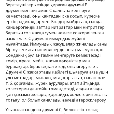
Зерттеушілер кезінде қираған дәрумені Е
дәруменімен витамин C қалпына келтіруге
көмектеседі, оны қайтадан іске қосып, күреске
еркін радикалдармен. Болдырмайды асқазанда
канцерогендік заттар нитраттар мен нитриттер,
баратын сол жаққа сумен немесе консервіленген
азық-түлік. С дәрумені иммундық жүйені
нығайтады. Иммундық жасушалар жиналады саны
бір жүз есе асатын мөлшерде оның мазмұны қан.
Сондай-ақ бұл витамин меңгеруге көмектеседі
темір, әсіресе, мейіз, жасыл көкөністер мен
бұршақтар, бірақ ықпал етеді, оны игеруге ет.
Дәрумені C жақсартады қабілеті шығаруға ағза үшін
улы металдар, мысалы, мыс, қорғасын, сынап және
т. б. қорғайды, жүрек аурулары, атап айтқанда,
холестерин деңгейін төмендетеді, алдын алады
қан қысымы жоғары, қорғайды, холестерин жылғы
тотығу, ол болып саналады, әкеледі атеросклерозу.
Ұсынылатын доза дәрумені C, бөлшектік толық