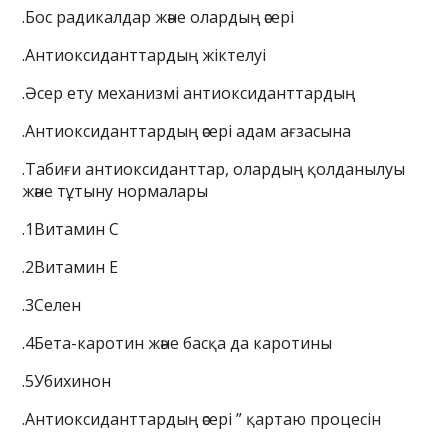
.Бос радикалдар және олардың әсері
.Антиоксиданттардың жіктелуі
.Әсер ету механизмі антиоксиданттардың
.Антиоксиданттардың әсері адам ағзасына
.Табиғи антиоксиданттар, олардың қолданылуы
және тұтыну нормалары
.1Витамин С
.2Витамин Е
.3Селен
.4Бета-каротин және басқа да каротины
.5Убихинон
.Антиоксиданттардың әсері ” қартаю процесін