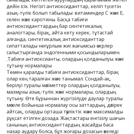
дейін ісік. Негізгі антиоксиданттар, келіп түсетін
азық-түлік болып табылады: витаминдер C және E,
селен және каротины. Басқа табиғи
антиоксиданттардың бар синтетикалық
аналогтары, бірақ, айта кету керек, тұтастай
алғанда, синтетикалық антиоксиданттар
сипатталады неғұрлым жиі жағымсыз әсерлер
салыстырғанда эндогенными қосындыларымен.
.Табиғи антиоксианты, олардың қолданылуы және
тұтыну нормалары
Төмен қаралды табиғи антиоксиданттар, бірақ
олар кең таралған және танымал. Сондай-ақ,
берілуі туралы мәліметтер олардың қолданылуы,
мазмұны азық-түлік және нормалары, олардың
тұтыну. Өте бұрыннан жүргізілуде даулар туралы
мәселе бойынша нормалау осы заттардың, дәлірек
айтсақ, оларды орташа тәуліктік және максималды
рұқсат етілген дозада. Жақтастары енгізілу шағын
санының антиоксиданттардың жасайды баса
назар аудару болса, бұл жоғары дозасын әкеледі