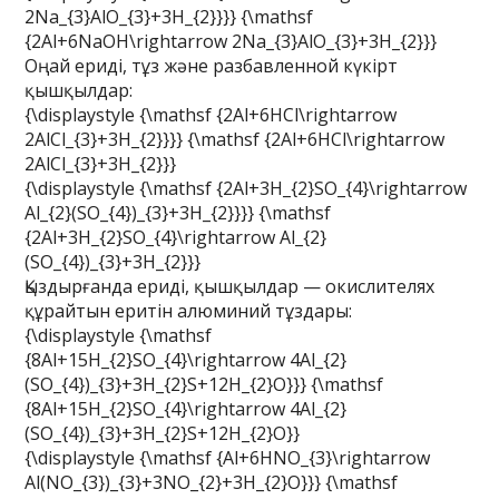
2Na_{3}AlO_{3}+3H_{2}}}} {\mathsf
{2Al+6NaOH\rightarrow 2Na_{3}AlO_{3}+3H_{2}}}
Оңай ериді, тұз және разбавленной күкірт
қышқылдар:
{\displaystyle {\mathsf {2Al+6HCl\rightarrow
2AlCl_{3}+3H_{2}}}} {\mathsf {2Al+6HCl\rightarrow
2AlCl_{3}+3H_{2}}}
{\displaystyle {\mathsf {2Al+3H_{2}SO_{4}\rightarrow
Al_{2}(SO_{4})_{3}+3H_{2}}}} {\mathsf
{2Al+3H_{2}SO_{4}\rightarrow Al_{2}
(SO_{4})_{3}+3H_{2}}}
Қыздырғанда ериді, қышқылдар — окислителях
құрайтын еритін алюминий тұздары:
{\displaystyle {\mathsf
{8Al+15H_{2}SO_{4}\rightarrow 4Al_{2}
(SO_{4})_{3}+3H_{2}S+12H_{2}O}}} {\mathsf
{8Al+15H_{2}SO_{4}\rightarrow 4Al_{2}
(SO_{4})_{3}+3H_{2}S+12H_{2}O}}
{\displaystyle {\mathsf {Al+6HNO_{3}\rightarrow
Al(NO_{3})_{3}+3NO_{2}+3H_{2}O}}} {\mathsf