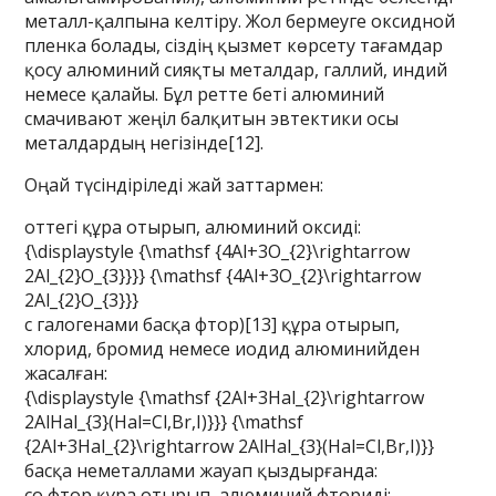
металл-қалпына келтіру. Жол бермеуге оксидной
пленка болады, сіздің қызмет көрсету тағамдар
қосу алюминий сияқты металдар, галлий, индий
немесе қалайы. Бұл ретте беті алюминий
смачивают жеңіл балқитын эвтектики осы
металдардың негізінде[12].
Оңай түсіндіріледі жай заттармен:
оттегі құра отырып, алюминий оксиді:
{\displaystyle {\mathsf {4Al+3O_{2}\rightarrow
2Al_{2}O_{3}}}} {\mathsf {4Al+3O_{2}\rightarrow
2Al_{2}O_{3}}}
с галогенами басқа фтор)[13] құра отырып,
хлорид, бромид немесе иодид алюминийден
жасалған:
{\displaystyle {\mathsf {2Al+3Hal_{2}\rightarrow
2AlHal_{3}(Hal=Cl,Br,I)}}} {\mathsf
{2Al+3Hal_{2}\rightarrow 2AlHal_{3}(Hal=Cl,Br,I)}}
басқа неметаллами жауап қыздырғанда:
со фтор құра отырып, алюминий фториді: