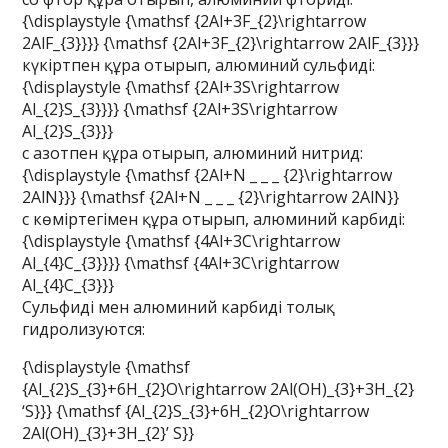
{\displaystyle {\mathsf {2Al+3F_{2}\rightarrow
2AlF_{3}}}} {\mathsf {2Al+3F_{2}\rightarrow 2AlF_{3}}}
күкіртпен құра отырып, алюминий сульфиді:
{\displaystyle {\mathsf {2Al+3S\rightarrow
Al_{2}S_{3}}}} {\mathsf {2Al+3S\rightarrow
Al_{2}S_{3}}}
с азотпен құра отырып, алюминий нитрид:
{\displaystyle {\mathsf {2Al+N _ _ _ {2}\rightarrow
2AlN}}} {\mathsf {2Al+N _ _ _ {2}\rightarrow 2AlN}}
с көміртегімен құра отырып, алюминий карбиді:
{\displaystyle {\mathsf {4Al+3С\rightarrow
Al_{4}C_{3}}}} {\mathsf {4Al+3С\rightarrow
Al_{4}C_{3}}}
Сульфиді мен алюминий карбиді толық
гидролизуются:
{\displaystyle {\mathsf
{Al_{2}S_{3}+6H_{2}O\rightarrow 2Al(OH)_{3}+3H_{2}
‘S}}} {\mathsf {Al_{2}S_{3}+6H_{2}O\rightarrow
2Al(OH)_{3}+3H_{2}’ S}}