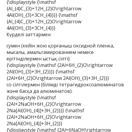
{\displaystyle {\mathsf
{Al_{4}C_{3}+12H_{2}O\rightarrow
4Al(OH)_{3}+3CH_{4}}}} {\mathsf
{Al_{4}C_{3}+12H_{2}O\rightarrow
4Al(OH)_{3}+3CH_{4}}}
Күрделі заттармен:
сумен (кейін жою қорғаныш оксидной пленка,
мысалы, амальгамированием немесе
ерітінділермен ыстық сілті):
{\displaystyle {\mathsf {2Al+6H_{2}O\rightarrow
2Al(OH)_{3}+3H_{2}}}} {\mathsf
{2Al+6H_{2}O\rightarrow 2Al(OH)_{3}+3H_{2}}}
со сілтілермен (білімді тетрагидроксоалюминатов
және басқа да алюминатов):
{\displaystyle {\mathsf
{2Al+2NaOH+6H_{2}O\rightarrow
2Na[Al(OH)_{4}]+3H_{2}}}} {\mathsf
{2Al+2NaOH+6H_{2}O\rightarrow
2Na[Al(OH)_{4}]+3H_{2}}}
{\displaystyle {\mathsf {2Al+6NaOH\rightarrow