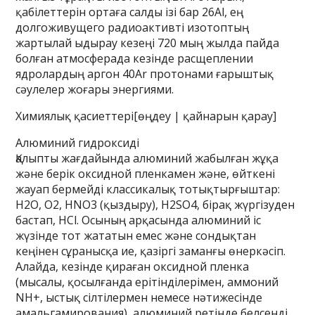
қабілеттерін ортаға салды ізі бар 26Al, ең
долгоживущего радиоактивті изотоптың
жартылай ыдырау кезеңі 720 мың жылда пайда
болған атмосферада кезінде расщеплении
ядролардың аргон 40Ar протонами ғарыштық
сәулелер жоғары энергиями.
Химиялық қасиеттері[өңдеу | қайнарын қарау]
Алюминий гидроксиді
Қалыпты жағдайында алюминий жабылған жұқа
және берік оксидной пленкамен және, өйткені
жауап бермейді классикалық тотықтырғыштар:
H2O, O2, HNO3 (қыздыру), H2SO4, бірақ жүргізуден
бастап, HCl. Осының арқасында алюминий іс
жүзінде тот жататын емес және сондықтан
кеңінен сұранысқа ие, қазіргі заманғы өнеркәсіп.
Алайда, кезінде қираған оксидной пленка
(мысалы, қосылғанда ерітінділерімен, аммоний
NH+, ыстық сілтілермен немесе нәтижесінде
амальгамирования), алюминий ретінде белсенді