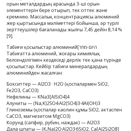
орын металдардың арасында 3-ші орын
элементтерін бере отырып, тек оттек және
кремнию. Массалық концентрациясы алюминий
жер қыртысында мәліметтері бойынша, әр түрлі
зерттеушілер бағаланады жылғы 7,45 дейін 8,14 %
[9].
Табиғи қосылыстар алюминий[היום-מחר
Табиғатта алюминий, жоғары химиялық
белсенділігімен кездеседі дерлік тек қана түрінде
қосылыстар. Кейбір табиғи минералдардың
алюминийден жасалған:
Бокситтер — Al2O3 · H2O (қоспалармен SiO2,
Fe2O3, CaCO3)
Нефелины — KNa3[AlSiO4]4
Алуниты — (Na,K)2SO4·Al2(SO4)3·4Al(OH)3
Глиноземы (қоспалар каолин құмы SiO2, әктаспен
CaCO3, магнезитом MgCO3)
Корунд (сапфир, рубин, наждак) — Al2O3
Дала шпаты — (K,Na)2O·Al2O3·6SiO2, Ca[Al2Si2O8]