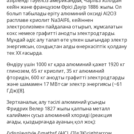
әзірленді тәуелсіз американдық Чарльз холлдан
кейін және французом Өрісі Дәуір 1886 жылы. Ол
болып табылады еріту алюминий оксиді Al2O3
расплаве криолит Na3AlF6, кейіннен
электролизімен пайдалана отырып, жұмсалатын
кокс немесе графитті анодты электродтарды.
Мұндай әдіс алу талап өте үлкен шығындар электр
энергиясын, сондықтан алды өнеркәсіптік қолдану
тек ХХ ғасырда.
Өндіру үшін 1000 кг қара алюминий қажет 1920 кг
глинозем, 65 кг криолит, 35 кг алюминий
фторидін, 600 кг анодты графитті электродтарды
және шамамен 17 МВт·сағ электр энергиясы (~61
ГДж)[8].
Зертханалық алу тәсілі алюминий ұсынды
Фридрих Велер 1827 жылы қалпына металл
калиймен сусыз алюминий хлориді (реакция
ағады, қыздырғанда ауаның қол жоқ):
{\displaystyle {\mathsf {AlCl_{3}+3K\rightarrow