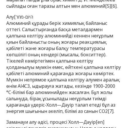
сыйлады оған таразы алтын мен алюминий[5][6].
Алу[היום-מחר
Алюминий құрады берік химиялық байланыс
оттегі. Салыстырғанда басқа металдармен
қалпына келтіру алюминийді кеннен неғұрлым
қиын байланысты оның жоғары реакциялық
қабілеті және жоғары балқу температурасы
көпшілігі оның кендері (мысалы, бокситтер).
Тікелей көміртегімен қалпына келтіру
қолданылуы мүмкін емес, өйткені қалпына келтіру
қабілеті алюминий қарағанда жоғары көміртек.
Мүмкін непрямое қалпына келтіру алумен аралық
өнім Al4C3, ыдырауға жатады, кезінде 1900-2000
°С-білімі бар алюминийден жасалған. Бұл жолы
салынуда, бірақ ұсынылады неғұрлым тиімді
қарағанда үдеріс-Холл—Дәуір талап етеді бұл аз
энергия шығынын әкеліп, білімі аз санын CO2[7].
Заманауи алу әдісі, процесі Холл—Дәуір[en]