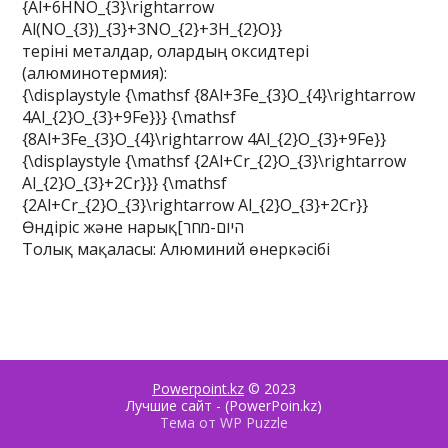
{Al+6HNO_{3}\rightarrow
Al(NO_{3})_{3}+3NO_{2}+3H_{2}O}}
теріні металдар, олардың оксидтері
(алюминотермия):
{\displaystyle {\mathsf {8Al+3Fe_{3}O_{4}\rightarrow
4Al_{2}O_{3}+9Fe}}} {\mathsf
{8Al+3Fe_{3}O_{4}\rightarrow 4Al_{2}O_{3}+9Fe}}
{\displaystyle {\mathsf {2Al+Cr_{2}O_{3}\rightarrow
Al_{2}O_{3}+2Cr}}} {\mathsf
{2Al+Cr_{2}O_{3}\rightarrow Al_{2}O_{3}+2Cr}}
Өндіріс және нарық[היום-מחר
Толық мақаласы: Алюминий өнеркәсібі
Powerpoint.kz
© 2023
Лучшие сайт - (PowerPoin.kz)
Тема от WP Puzzle