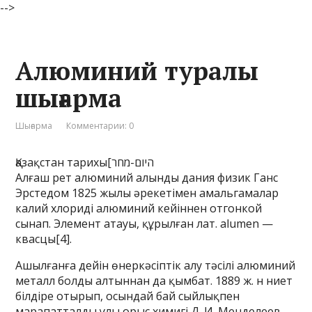
-->
Алюминий туралы
шығарма
Шығарма
Комментарии: 0
Қазақстан тарихы[היום-מחר
Алғаш рет алюминий алынды дания физик Ганс
Эрстедом 1825 жылы әрекетімен амальгамалар
калий хлориді алюминий кейіннен отгонкой
сынап. Элемент атауы, құрылған лат. alumen —
квасцы[4].
Ашылғанға дейін өнеркәсіптік алу тәсілі алюминий
металл болды алтыннан да қымбат. 1889 ж. н ниет
білдіре отырып, осындай бай сыйлықпен
марапатталды ұлы орыс химигі Д. И. Менделеев