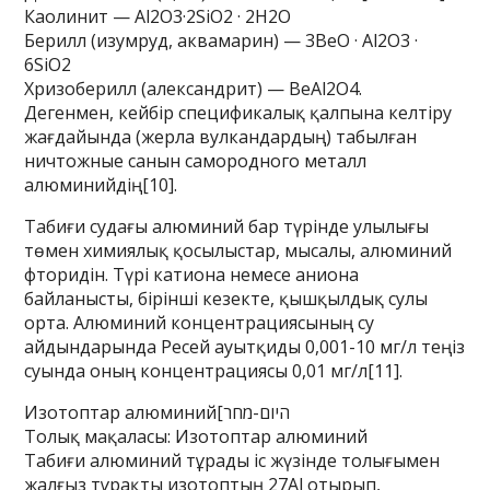
Каолинит — Al2O3·2SiO2 · 2H2O
Берилл (изумруд, аквамарин) — 3ВеО · Al2О3 ·
6SiO2
Хризоберилл (александрит) — BeAl2O4.
Дегенмен, кейбір спецификалық қалпына келтіру
жағдайында (жерла вулкандардың) табылған
ничтожные санын самородного металл
алюминийдің[10].
Табиғи судағы алюминий бар түрінде улылығы
төмен химиялық қосылыстар, мысалы, алюминий
фторидін. Түрі катиона немесе аниона
байланысты, бірінші кезекте, қышқылдық сулы
орта. Алюминий концентрациясының су
айдындарында Ресей ауытқиды 0,001-10 мг/л теңіз
суында оның концентрациясы 0,01 мг/л[11].
Изотоптар алюминий[היום-מחר
Толық мақаласы: Изотоптар алюминий
Табиғи алюминий тұрады іс жүзінде толығымен
жалғыз тұрақты изотоптың 27Al отырып,