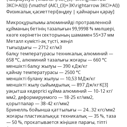
3KCl+Al}}} {\mathsf {AlCl_{3}+3K\rightarrow 3KCl+Al}}
Физикалық қасиеттері[өңдеу | қайнарын қарау]
Микроқұрылымы алюминийді протравленной
құйманың бетінің тазалығын 99,9998 % мөлшері,
көзге көрінетін секторының шамамен 55×37 мм
Металл күмісті-ақ түсті, жеңіл
тығыздығы — 2712 кг/м3
балқу температурасы техникалық алюминий —
658 °C, алюминий тазалығы жоғары — 660 °C
меншікті балқу жылуы — 390 кДж/кг
қайнау температурасы — 2500 °C
меншікті булану жылуы — 10,53 МДж/кг
меншікті жылу сыйымдылық — 897 Дж/кг·K[3]
уақытша кедергісі құйма алюминий — 10-12 кг/
мм2, деформируемого — 18-25 кг/мм2,
қорытпалар — 38-42 кг/мм2
Бринелль бойынша қаттылығы — 24…32 кгс/мм2
жоғары пластикалыққа: техникалық — 35 %, таза
— 50 %, прокатывается жіңішке парағы, тіпті