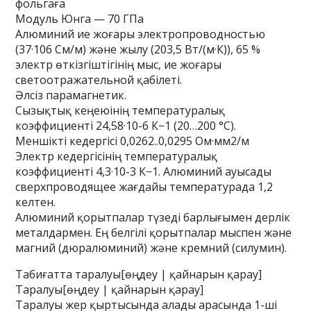
фольгаға
Модуль Юнга — 70 ГПа
Алюминий ие жоғары электропроводностью
(37·106 См/м) және жылу (203,5 Вт/(м·К)), 65 %
электр өткізгіштігінің мыс, ие жоғары
светоотражательной қабілеті.
Әлсіз парамагнетик.
Сызықтық кеңеюінің температуралық
коэффициенті 24,58·10-6 К−1 (20…200 °C).
Меншікті кедергісі 0,0262..0,0295 Ом·мм2/м
Электр кедергісінің температуралық
коэффициенті 4,3·10-3 К−1. Алюминий ауысады
сверхпроводящее жағдайы температурада 1,2
келтен.
Алюминий қорытпалар түзеді барлығымен дерлік
металдармен. Ең белгілі қорытпалар мыспен және
магний (дюралюминий) және кремний (силумин).
Табиғатта таралуы[өңдеу | қайнарын қарау]
Таралуы[өңдеу | қайнарын қарау]
Таралуы жер қыртысында алады арасында 1-ші