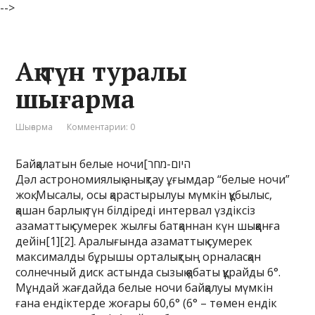
-->
Ақ түн туралы
шығарма
Шығарма
Комментарии: 0
Байқалатын белые ночи[היום-מחר
Дәл астрономиялық анықтау ұғымдар “белые ночи”
жоқ. Мысалы, осы қарастырылуы мүмкін құбылыс,
қашан барлық түн білдіреді интервал үздіксіз
азаматтық сумерек жылғы батқаннан күн шыққанға
дейін[1][2]. Аралығында азаматтық сумерек
максималды бұрышы орталықтың орналасқан
солнечный диск астында сызық қабаты құрайды 6°.
Мұндай жағдайда белые ночи байқалуы мүмкін
ғана ендіктерде жоғары 60,6° (6° – төмен ендік