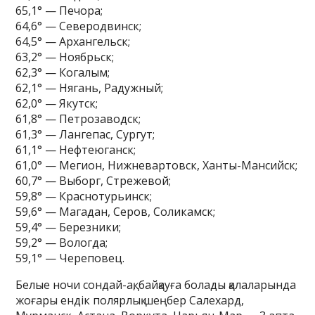
65,1° — Печора;
64,6° — Северодвинск;
64,5° — Архангельск;
63,2° — Ноябрьск;
62,3° — Когалым;
62,1° — Нягань, Радужный;
62,0° — Якутск;
61,8° — Петрозаводск;
61,3° — Лангепас, Сургут;
61,1° — Нефтеюганск;
61,0° — Мегион, Нижневартовск, Ханты-Мансийск;
60,7° — Выборг, Стрежевой;
59,8° — Краснотурьинск;
59,6° — Магадан, Серов, Соликамск;
59,4° — Березники;
59,2° — Вологда;
59,1° — Череповец.
Белые ночи сондай-ақ, байқауға болады қалаларында
жоғары ендік полярлық шеңбер Салехард,