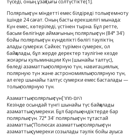
түседі, оның ұзақтығы солтүстікте[1].
Полярлық түн міндетті емес білдіреді толық темноту
ішінде 24 сағат. Оның басты ерекшелігі мынада:
Күн емес, көтеріледі, үстінен тырна. Бұл ретте,
басым бөлігінде аймағының полярлық түн (84° 34′)
бойы полярлық түн күнделікті бөлігі тәуліктің
алады сумерки. Сәйкес түрімен сумерек, ол
байқалады, бұл жерде деректер тәулігіне кезде
жоғарғы кульминации Күн (шынайы талтүс),
бөледі азаматтық полярную түн, навигациялық
полярную түн және астрономиялық полярную түн,
ал егер шынайы талтүс сумерки емес басталады —
толық полярную түн.
Азаматтық полярлық түн[היום-מחר
Кезінде осындай түнгі шынайы түс байқалады
азаматтық сумереки. Бұл барлық ендіктерде бар
полярлық түн. 72° 34′ полярлық түн тұтастай
азаматтық. “Полюсах азаматтық полярлық түн
азаматтық сумереки созылады тәулік бойы ауыса