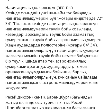
Навигациялық полярлық түн[היום-מחר
Кезінде осындай түнгі шынайы түс байқалады
навигациялық сумерки. Бұл “жоғары ендіктерде 72°
34′. “Полюсах кезінде навигациялық полярлық түн
навигациялық сумерки тәулік бойы созылады,
кезеңдері арасындағы тәулік бойы азаматтық
сумерек және тәулік бойы астрономиялық сумерек.
Жақын аудандарда полюстеріне (жоғары 84° 34′),
навигациялық полярлық түн навигациялық сумерки
жалғасуы мүмкін тәулік бойы немесе байқалатын
бір тәулік ішінде қатар тек астрономиялық
сумерками қарағанда, аудандардың, төмен
орналасқан ауқымдылығы бойынша, барлық
навигациялық полярлық түн, күн сайын байқалады
навигациялық және астрономиялық сумерки және
жоқ сумерек.
Ресей Диксон (кенті), Баренцбург (бағынады)
жатыр шегінде осы туристтік, тыс Ресей —
Шпицберген жатыр шекарасында басталғанға