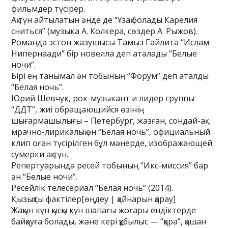
фильмдер түсірер.
Ақ түн айтылатын әнде де “Ұзақ болады Карелия
сниться” (музыка А. Колкера, сөздер А. Рыжов).
Романда эстон жазушысы Тамыз Гайлита “Ислам
Нипернаади” бір новелла деп аталады “Белые
ночи”.
Бірі ең танымал ән тобының “Форум” деп аталды
“Белая ночь”.
Юрий Шевчук, рок-музыкант и лидер группы
“ДДТ”, жиі обращающийся өзінің
шығармашылығы – Петербург, жазған, сондай-ақ
мрачно-лирикалық ән “Белая ночь”, официальный
клип оған түсірілген бұл мәнерде, изображающей
сумерки ақ түн.
Репертуарында ресей тобының “Икс-миссия” бар
ән “Белые ночи”.
Ресейлік телесериал “Белая ночь” (2014).
Қызықты фактілер[өңдеу | қайнарын қарау]
Жақын күн қысқы күн шапағы жоғары ендіктерде
байқауға болады, және кері құбылыс — “қара”, қашан