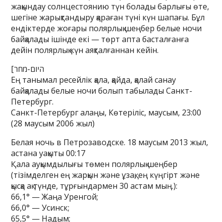
жақындау солнцестоянию түн болады барлығы өте,
шегіне жарықтандыру қараған түні күн шапағы. Бұл
ендіктерде жоғары полярлық шеңбер белые ночи
байқалады ішінде екі — төрт апта басталғанға
дейін полярлық күн аяқталғаннан кейін.
[היום-מחר
Ең танымал ресейлік қала, қайда, қалай санау
байқалады белые ночи болып табылады Санкт-
Петербург.
Санкт-Петербург алаңы, Көтеріліс, маусым, 23:00
(28 маусым 2006 жыл)
Белая ночь в Петрозаводске. 18 маусым 2013 жыл,
астана уақыты 00:17
Қала ауқымдылығы төмен полярлық шеңбер
(тізімделген ең жарқын және ұзақ, ең күңгірт және
қысқа ақ түнде, тұрғындармен 30 астам мың.):
66,1° — Жаңа Уренгой;
66,0° — Усинск;
65,5° — Надым;