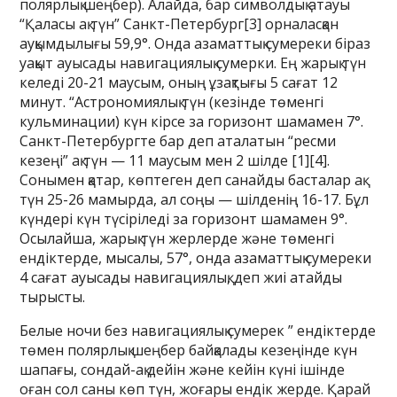
полярлық шеңбер). Алайда, бар символдық атауы
“Қаласы ақ түн” Санкт-Петербург[3] орналасқан
ауқымдылығы 59,9°. Онда азаматтық сумереки біраз
уақыт ауысады навигациялық сумерки. Ең жарық түн
келеді 20-21 маусым, оның ұзақтығы 5 сағат 12
минут. “Астрономиялық түн (кезінде төменгі
кульминации) күн кірсе за горизонт шамамен 7°.
Санкт-Петербургте бар деп аталатын “ресми
кезеңі” ақ түн — 11 маусым мен 2 шілде [1][4].
Сонымен қатар, көптеген деп санайды басталар ақ
түн 25-26 мамырда, ал соңы — шілденің 16-17. Бұл
күндері күн түсіріледі за горизонт шамамен 9°.
Осылайша, жарық түн жерлерде және төменгі
ендіктерде, мысалы, 57°, онда азаматтық сумереки
4 сағат ауысады навигациялық, деп жиі атайды
тырысты.
Белые ночи без навигациялық сумерек ” ендіктерде
төмен полярлық шеңбер байқалады кезеңінде күн
шапағы, сондай-ақ дейін және кейін күні ішінде
оған сол саны көп түн, жоғары ендік жерде. Қарай