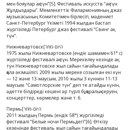
мен бояулар ақ түн”[5]. Фестиваль искусств “ақ түн
Жұлдыздары”. Мемлекеттік Филармонияның джаз
музыкасының Комитетімен бірлесіп, мәдениет
Санкт-Петербург Үкіметі 1994 жылдан бастап
жүргізіледі Петербург джаз фестивалі “Свинг ақ
түн”.
Нижневартовск[היום-מחר
1975 жылы Нижневартовске (ендік шамамен 61° с)
жүргізіледі фестивалі ақ түн. Мерекелеу кезінде ақ
түн Нижневартовске жыл сайын тағайындалады
қала әкімшілігі. 2009 жылы мереке созылған екі күн
— 12 және 13-маусым, 2010 жылы 3 күннен 11-13
маусым. “Самотлорские түн” деп те атайды күнін,
әдетте білдіреді кешені әр түрлі бұқаралық серуен,
концерттер, көрмелер және т. б.
Пермь[היום-מחר
2011 жылдың Пермь (ендік 58°) жүргізіледі
фестивалі “Белые ночи Пермьдегі”[6]. Өткізу
кезеңінде фестиваль жыл сайын тағайындалады