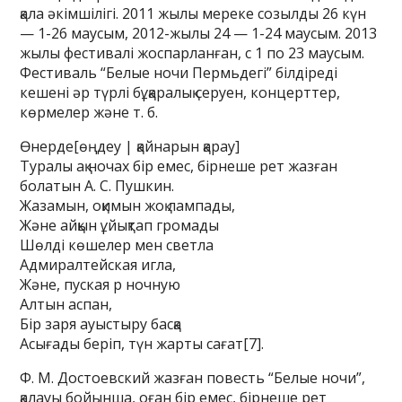
қала әкімшілігі. 2011 жылы мереке созылды 26 күн
— 1-26 маусым, 2012-жылы 24 — 1-24 маусым. 2013
жылы фестивалі жоспарланған, с 1 по 23 маусым.
Фестиваль “Белые ночи Пермьдегі” білдіреді
кешені әр түрлі бұқаралық серуен, концерттер,
көрмелер және т. б.
Өнерде[өңдеу | қайнарын қарау]
Туралы ақ ночах бір емес, бірнеше рет жазған
болатын А. С. Пушкин.
Жазамын, оқимын жоқ лампады,
Және айқын ұйықтап громады
Шөлді көшелер мен светла
Адмиралтейская игла,
Және, пуская р ночную
Алтын аспан,
Бір заря ауыстыру басқа
Асығады беріп, түн жарты сағат[7].
Ф. М. Достоевский жазған повесть “Белые ночи”,
қалауы бойынша, оған бір емес, бірнеше рет