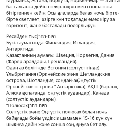
Мурманск, Астана, Воркута, Нарьян-Мар — 3 апта
басталғанға дейін полярлық күн мен сонша оны
бітіргеннен кейін. Осы қалаларда белая ночь бірте-
бірте светлеет, әзірге күн тоқтатады емес кіру за
горизонт, және басталады полярлық күн.
Ресейден тыс[היום-מחר
Бүкіл аумағында: Финляндия, Исландия,
Антарктида.
Қазақстанның аумағы: Швеция, Норвегия, Дания
(Фарер аралдары, Гренландия).
Одан аз бөлігінде: Эстония (солтүстігінде),
Ұлыбритания (Оркнейские және Шетландские
острова, Шотландия, сондай-ақ Оңтүстік
Оркнейские острова ” Антарктика), АҚШ (барлық
Аляска қоспағанда, оңтүстік аудандар), Канада
(солтүстік аудандары).
“Полюсах[היום-מחר
Солтүстік және Оңтүстік полюсах белая ночь
байқалады бойы үздіксіз шамамен 15-16 күн күн
шыққанға дейін және сонша соң, қонуға бет алу.