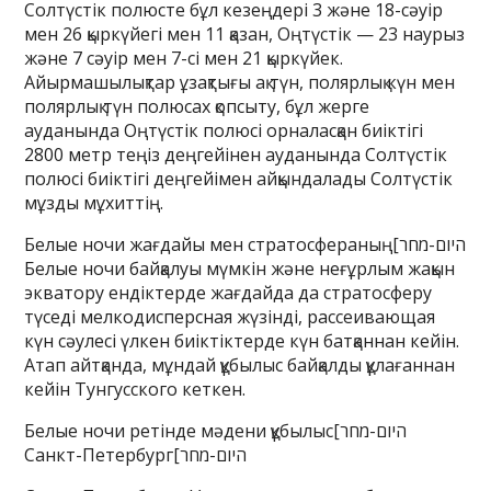
Солтүстік полюсте бұл кезеңдері 3 және 18-сәуір
мен 26 қыркүйегі мен 11 қазан, Оңтүстік — 23 наурыз
және 7 сәуір мен 7-сі мен 21 қыркүйек.
Айырмашылықтар ұзақтығы ақ түн, полярлық күн мен
полярлық түн полюсах қопсыту, бұл жерге
ауданында Оңтүстік полюсі орналасқан биіктігі
2800 метр теңіз деңгейінен ауданында Солтүстік
полюсі биіктігі деңгейімен айқындалады Солтүстік
мұзды мұхиттің.
Белые ночи жағдайы мен стратосфераның[היום-מחר
Белые ночи байқалуы мүмкін және неғұрлым жақын
экватору ендіктерде жағдайда да стратосферу
түседі мелкодисперсная жүзінді, рассеивающая
күн сәулесі үлкен биіктіктерде күн батқаннан кейін.
Атап айтқанда, мұндай құбылыс байқалды құлағаннан
кейін Тунгусского кеткен.
Белые ночи ретінде мәдени құбылыс[היום-מחר
Санкт-Петербург[היום-מחר