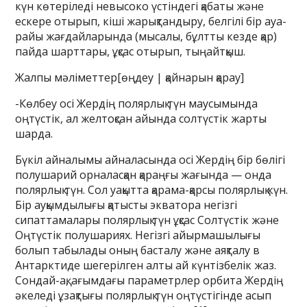
күн көтеріледі невысоко үстіндегі қабаты және
ескере отырып, кіші жарықтандыру, белгілі бір ауа-
райы жағдайларында (мысалы, бұлтты кезде қар)
пайда шарттары, ұқсас отырып, тыңайтқыш.
Жалпы мәліметтер[өңдеу | қайнарын қарау]
-Көлбеу осі Жердің полярлық түн маусымында
оңтүстік, ал желтоқсан айында солтүстік жарты
шарда.
Бүкіл айналымы айналасында осі Жердің бір бөлігі
полушарий орналасқан қараңғы жағында — онда
полярлық түн. Сол уақытта қарама-қарсы полярлық күн.
Бір ауқымдылығы қатысты экватора негізгі
сипаттамалары полярлық түн ұқсас Солтүстік және
Оңтүстік полушариях. Негізгі айырмашылығы
болып табылады оның басталу және аяқталу в
Антарктиде шегерілген алты ай күнтізбелік жаз.
Сондай-ақ, ағымдағы параметрлер орбита Жердің
әкеледі ұзақтығы полярлық түн оңтүстігінде асып