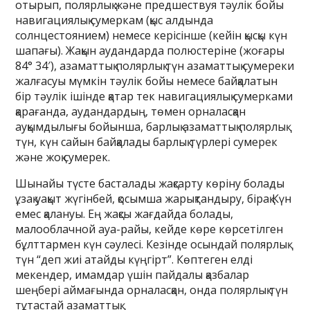
отырып, полярлық және предшествуя тәулік бойы
навигациялық сумеркам (қыс алдында
солнцестоянием) немесе керісінше (кейін қысқы күн
шапағы). Жақын аудандарда полюстеріне (жоғары
84° 34′), азаматтық полярлық түн азаматтық сумереки
жалғасуы мүмкін тәулік бойы немесе байқалатын
бір тәулік ішінде қатар тек навигациялық сумерками
қарағанда, аудандардың, төмен орналасқан
ауқымдылығы бойынша, барлық азаматтық полярлық
түн, күн сайын байқалады барлық түрлері сумерек
және жоқ сумерек.
Шынайы түсте басталады жақсарту көріну болады
ұзақ уақыт жүгінбей, қосымша жарықтандыру, бірақ Күн
емес қалануы. Ең жақсы жағдайда болады,
малооблачной ауа-райы, кейде көре көрсетілген
бұлттармен күн сәулесі. Кезінде осындай полярлық
түн “деп жиі атайды күңгірт”. Көптеген елді
мекендер, имамдар үшін пайдалы қазбалар
шеңбері аймағында орналасқан, онда полярлық түн
тұтастай азаматтық.