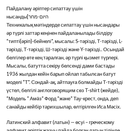
Пайдалану әріптер сипаттау үшін
нысанды[היום-מחר
Техникалық мәтіндерде сипаттау үшін нысандары
әр түрлі заттар кеңінен пайдаланылады білдіру
“типті{әріп}-бейнелі”, мысалы: S-тәрізді, Т-тәрізді, L-
тәрізді, Т-тәрізді, Ш-тәрізді және Y-тәрізді.. Осындай
белгілер өте кең таралған, әр түрлі қызмет түрлері.
Мысалы, батутта секіру белсенді дами бастады
1936 жылдан кейін барып ойлап табылєан батут
моделі “Т”. Сондай-ақ, айтпауға болмайды Т-тәрізді
үстел, белгілі англоговорящим сөз T-shirt (жейде),
“Модель ” Амӛз” Форд “және” Тау-крест, онда, деп
санайды кейбір тарихшылар, өлтірілген Иса Мәсіх.
Латинский алфавит (латын) — өсуі – греческому
алфавит әріптік жазуы пайда болған латын тілінде