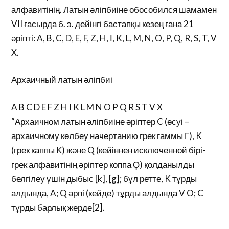
алфавитінің. Латын әліпбиіне обособился шамамен
VII ғасырда б. э. дейінгі бастапқы кезең ғана 21
әріпті: A, B, C, D, E, F, Z, H, І, K, L, M, N, O, P, Q, R, S, T, V
X.
Архаичный латын әліпбиі
A B C D E F Z H I K L M N O P Q R S T V X
“Архаичном латын әліпбиіне әріптер C (өсуі –
архаичному көлбеу начертанию грек гаммы Γ), K
(грек каппы Κ) және Q (кейіннен исключенной бірі-
грек алфавитінің әріптер коппа Ϙ) қолданылды
белгілеу үшін дыбыс [k], [g]; бұл ретте, K тұрды
алдында, A; Q әрпі (кейде) тұрды алдында V O; C
тұрды барлық жерде[2].