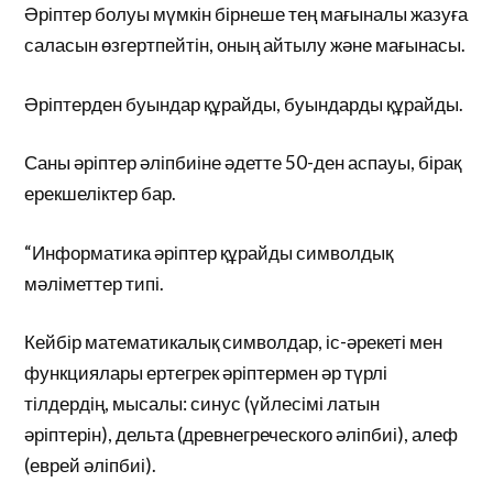
Әріптер болуы мүмкін бірнеше тең мағыналы жазуға
саласын өзгертпейтін, оның айтылу және мағынасы.
Әріптерден буындар құрайды, буындарды құрайды.
Саны әріптер әліпбиіне әдетте 50-ден аспауы, бірақ
ерекшеліктер бар.
“Информатика әріптер құрайды символдық
мәліметтер типі.
Кейбір математикалық символдар, іс-әрекеті мен
функциялары ертегрек әріптермен әр түрлі
тілдердің, мысалы: синус (үйлесімі латын
әріптерін), дельта (древнегреческого әліпбиі), алеф
(еврей әліпбиі).