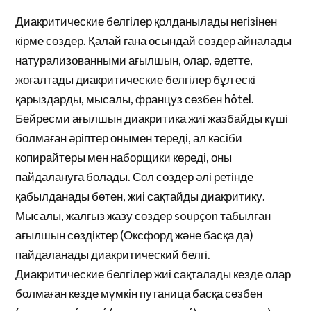
Диакритические белгілер қолданылады негізінен
кірме сөздер. Қалай ғана осындай сөздер айналады
натурализованными ағылшын, олар, әдетте,
жоғалтады диакритические белгілер бұл ескі
қарыздарды, мысалы, француз сөзбен hôtel.
Бейресми ағылшын диакритика жиі жазбайды күші
болмаған әріптер онымен тереді, ал кәсіби
копирайтеры мен наборщики көреді, оны
пайдалануға болады. Сол сөздер әлі ретінде
қабылданады бөтен, жиі сақтайды диакритику.
Мысалы, жалғыз жазу сөздер soupçon табылған
ағылшын сөздіктер (Оксфорд және басқа да)
пайдаланады диакритический белгі.
Диакритические белгілер жиі сақталады кезде олар
болмаған кезде мүмкін путаница басқа сөзбен