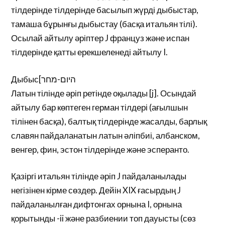
тілдерінде тілдерінде басылып жүрді дыбыстар,
тамаша бұрынғы дыбыстау (басқа итальян тілі).
Осылай айтылу әріптер J француз және испан
тілдерінде қатты ерекшеленеді айтылу I.
Дыбыс[היום-מחר
Латын тілінде әріп ретінде оқылады [j]. Осындай
айтылу бар көптеген герман тілдері (ағылшын
тілінен басқа), балтық тілдерінде жасалды, барлық
славян пайдаланатын латын әліпбиі, албанском,
венгер, фин, эстон тілдерінде және эсперанто.
Қазіргі итальян тілінде әріп J пайдаланылады
негізінен кірме сөздер. Дейін XIX ғасырдың J
пайдаланылған дифтонгах орнына I, орнына
қорытынды -ii және разбиении топ дауысты (сөз