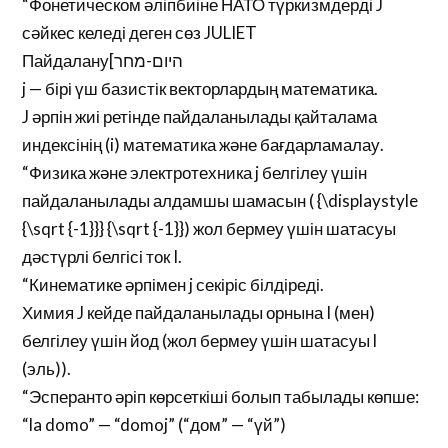
“Фонетическом әліпбиіне НАТО түркизмдерді J
сәйкес келеді деген сөз JULIET
Пайдалану[היום-מחר
j — бірі үш базистік векторлардың математика.
J әрпін жиі ретінде пайдаланылады қайталама
индексінің (i) математика және бағдарламалау.
“Физика және электротехника j белгілеу үшін
пайдаланылады алдамшы шамасын ( {\displaystyle
{\sqrt {-1}}} {\sqrt {-1}}) жол бермеу үшін шатасуы
дәстүрлі белгісі ток I.
“Кинематике әрпімен j секіріс білдіреді.
Химия J кейде пайдаланылады орнына I (мен)
белгілеу үшін йод (жол бермеу үшін шатасуы l
(эль)).
“Эсперанто әріп көрсеткіші болып табылады көпше:
“la domo” — “domoj” (“дом” — “үй”)