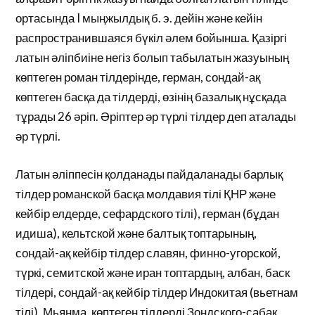
ортасында I мыңжылдық б. э. дейін және кейін
распространившаяся бүкіл әлем бойынша. Қазіргі
латын әліпбиіне негіз болып табылатын жазуының
көптеген роман тілдерінде, герман, сондай-ақ
көптеген басқа да тілдерді, өзінің базалық нұсқада
тұрады 26 әріп. Әріптер әр түрлі тілдер деп аталады
әр түрлі.
Латын әліппесін қолданады пайдаланады барлық
тілдер романской басқа молдавия тілі ҚНР және
кейбір елдерде, сефардского тілі), герман (бұдан
идиша), кельтской және балтық топтарының,
сондай-ақ кейбір тілдер славян, финно-угорской,
түркі, семитской және иран топтардың, албан, баск
тілдері, сондай-ақ кейбір тілдер Индокитая (вьетнам
тілі), Мьянма, көптеген тілдерді Зондского-сабақ