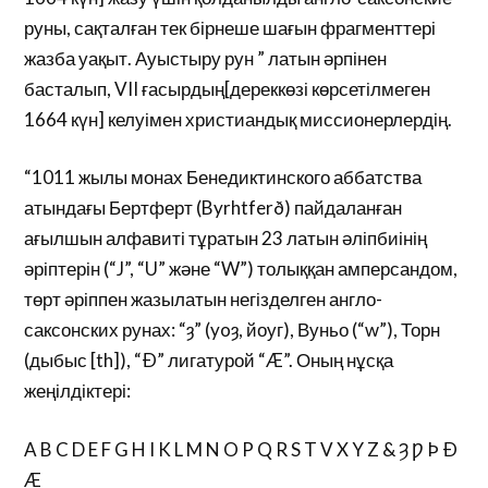
руны, сақталған тек бірнеше шағын фрагменттері
жазба уақыт. Ауыстыру рун ” латын әрпінен
басталып, VII ғасырдың[дереккөзі көрсетілмеген
1664 күн] келуімен христиандық миссионерлердің.
“1011 жылы монах Бенедиктинского аббатства
атындағы Бертферт (Byrhtferð) пайдаланған
ағылшын алфавиті тұратын 23 латын әліпбиінің
әріптерін (“J”, “U” және “W”) толыққан амперсандом,
төрт әріппен жазылатын негізделген англо-
саксонских рунах: “ȝ” (yoȝ, йоуг), Вуньо (“w”), Торн
(дыбыс [th]), “Ð” лигатурой “Æ”. Оның нұсқа
жеңілдіктері:
A B C D E F G H I K L M N O P Q R S T V X Y Z & Ȝ Ƿ Þ Ð
Æ