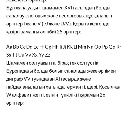
Бұл жаңа уақыт, шамамен XVI ғасырдың болды
саралау слоговых және неслоговых нұсқаларын
әріптер I және V (I/J және U/V). Қорыта келгенде
қазіргі заманғы әліпбиі 25 әріптер:
Aa Bb Cc Dd Ee Ff Gg Hh Ii Jj Kk Ll Mm Nn Oo Pp Qq Rr
Ss Tt Uu Vv Xx Yy Zz
Шамамен сол уақытта, бірақ тек солтүстік
Еуропадағы болды болып саналады жеке әрпімен
диграф VV туындаған XI ғасырда және
пайдаланылатын хатында герман тілдері. Қосылған
W алфавит жетті, өзінің түпкілікті құрамын 26
әріптер: