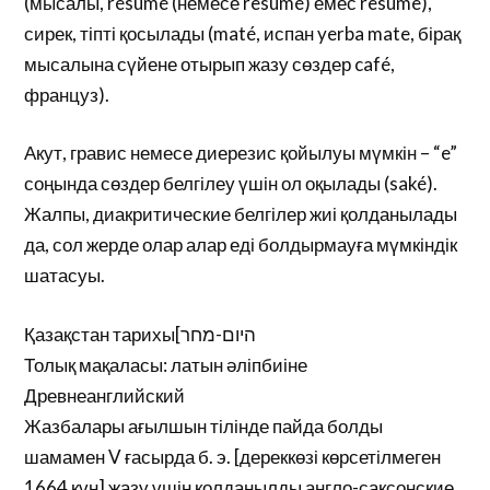
(мысалы, résumé (немесе resumé) емес resume),
сирек, тіпті қосылады (maté, испан yerba mate, бірақ
мысалына сүйене отырып жазу сөздер café,
француз).
Акут, гравис немесе диерезис қойылуы мүмкін – “e”
соңында сөздер белгілеу үшін ол оқылады (saké).
Жалпы, диакритические белгілер жиі қолданылады
да, сол жерде олар алар еді болдырмауға мүмкіндік
шатасуы.
Қазақстан тарихы[היום-מחר
Толық мақаласы: латын әліпбиіне
Древнеанглийский
Жазбалары ағылшын тілінде пайда болды
шамамен V ғасырда б. э. [дереккөзі көрсетілмеген
1664 күн] жазу үшін қолданылды англо-саксонские