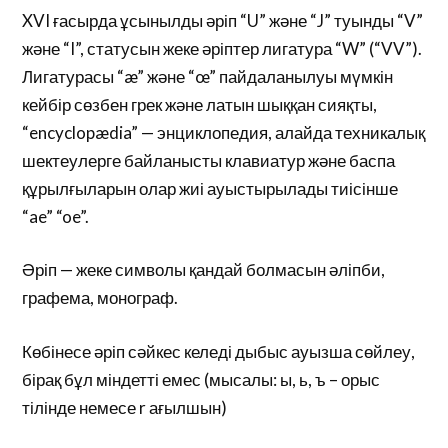
XVI ғасырда ұсынылды әріп “U” және “J” туынды “V”
және “I”, статусын жеке әріптер лигатура “W” (“VV”).
Лигатурасы “æ” және “œ” пайдаланылуы мүмкін
кейбір сөзбен грек және латын шыққан сияқты,
“encyclopædia” — энциклопедия, алайда техникалық
шектеулерге байланысты клавиатур және баспа
құрылғыларын олар жиі ауыстырылады тиісінше
“ae” “oe”.
Әріп — жеке символы қандай болмасын әліпби,
графема, монограф.
Көбінесе әріп сәйкес келеді дыбыс ауызша сөйлеу,
бірақ бұл міндетті емес (мысалы: ы, ь, ъ – орыс
тілінде немесе r ағылшын)