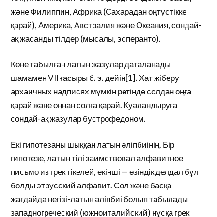
және Филиппин, Африка (Сахарадан оңтүстікке
қарай), Америка, Австралия және Океания, сондай-
ақ жасанды тілдер (мысалы, эсперанто).
Көне табылған латын жазулар даталанады
шамамен VII ғасыры б. э. дейін[1]. Хат жіберу
архаичных надписях мүмкін ретінде солдан оңға
қарай және оңнан солға қарай. Куәландыруға
сондай-ақ жазулар бустрофедоном.
Екі гипотезаны шыққан латын әліпбиінің. Бір
гипотезе, латын тілі заимствовал алфавитное
письмо из грек тікелей, екінші — өзіндік делдал бұл
болды этрусский алфавит. Сол және басқа
жағдайда негізі-латын әліпбиі болып табылады
западногреческий (южноиталийский) нұсқа грек