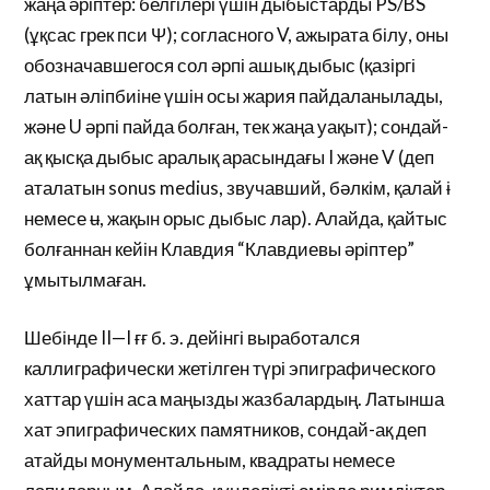
жаңа әріптер: белгілері үшін дыбыстарды PS/BS
(ұқсас грек пси Ψ); согласного V, ажырата білу, оны
обозначавшегося сол әрпі ашық дыбыс (қазіргі
латын әліпбиіне үшін осы жария пайдаланылады,
және U әрпі пайда болған, тек жаңа уақыт); сондай-
ақ қысқа дыбыс аралық арасындағы I және V (деп
аталатын sonus medius, звучавший, бәлкім, қалай ɨ
немесе ʉ, жақын орыс дыбыс лар). Алайда, қайтыс
болғаннан кейін Клавдия “Клавдиевы әріптер”
ұмытылмаған.
Шебінде II—I ғғ б. э. дейінгі выработался
каллиграфически жетілген түрі эпиграфического
хаттар үшін аса маңызды жазбалардың. Латынша
хат эпиграфических памятников, сондай-ақ деп
атайды монументальным, квадраты немесе