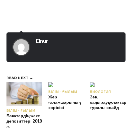
Elnur
READ NEXT →
БІЛІМ - ҒЫЛЫМ
БИОЛОГИЯ
Жер
Зең
ғаламшарының
саңырауқұлақтар
көрінісі
туралы слайд
БІЛІМ - ҒЫЛЫМ
Банктердің жеке
депозиттері 2018
ж.