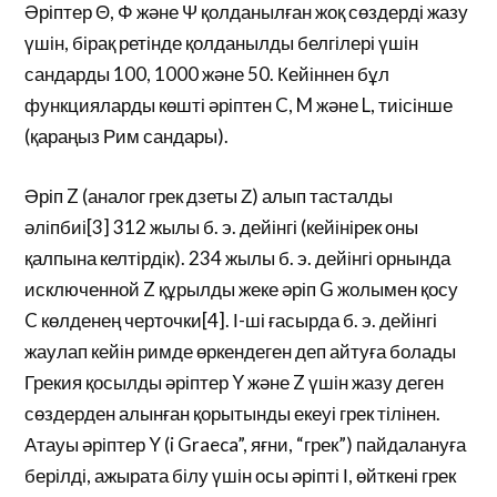
Әріптер Θ, Φ және Ψ қолданылған жоқ сөздерді жазу
үшін, бірақ ретінде қолданылды белгілері үшін
сандарды 100, 1000 және 50. Кейіннен бұл
функцияларды көшті әріптен C, M және L, тиісінше
(қараңыз Рим сандары).
Әріп Z (аналог грек дзеты Ζ) алып тасталды
әліпбиі[3] 312 жылы б. э. дейінгі (кейінірек оны
қалпына келтірдік). 234 жылы б. э. дейінгі орнында
исключенной Z құрылды жеке әріп G жолымен қосу
C көлденең черточки[4]. І-ші ғасырда б. э. дейінгі
жаулап кейін римде өркендеген деп айтуға болады
Грекия қосылды әріптер Y және Z үшін жазу деген
сөздерден алынған қорытынды екеуі грек тілінен.
Атауы әріптер Y (i Graeca”, яғни, “грек”) пайдалануға
берілді, ажырата білу үшін осы әріпті І, өйткені грек