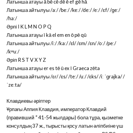
Латынша атауы ā bē cē dē ē ef gē hā
Латынша айтылуы /aː/ /beː/ /keː/ /deː/ /eː/ /ɛf/ /ɡeː/
/haː/
Әрпі I K L M N O P Q
Латынша атауы ī kā el em en ō pē qū
Латынша айтылуы /iː/ /kaː/ /ɛl/ /ɛm/ /ɛn/ /oː/ /peː/
/kʷuː/
Әріп R S T V X Y Z
Латынша атауы er es tē ū ex ī Graeca zēta
Латынша айтылуы /ɛɾ/ /ɛs/ /teː/ /uː/ /ɛks/ /iː ˈɡrajka/ /
ˈzeːta/
Клавдиевы әріптер
Ұрпағы Аппия Клавдия, император Клавдий
(правивший ” 41-54 жылдары) бола тұра, қызметке
консулдың 37 ж., тырысты қосу латын әліпбиіне үш