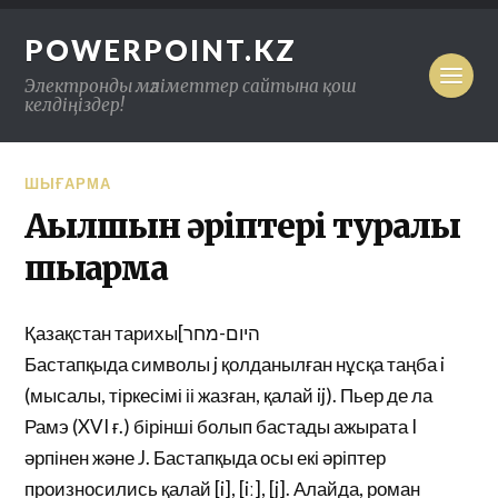
POWERPOINT.KZ
Электронды мәліметтер сайтына қош
келдіңіздер!
ШЫҒАРМА
Ағылшын әріптері туралы
шығарма
Қазақстан тарихы[היום-מחר
Бастапқыда символы j қолданылған нұсқа таңба i
(мысалы, тіркесімі іі жазған, қалай ij). Пьер де ла
Рамэ (XVI ғ.) бірінші болып бастады ажырата I
әрпінен және J. Бастапқыда осы екі әріптер
произносились қалай [i], [iː], [j]. Алайда, роман