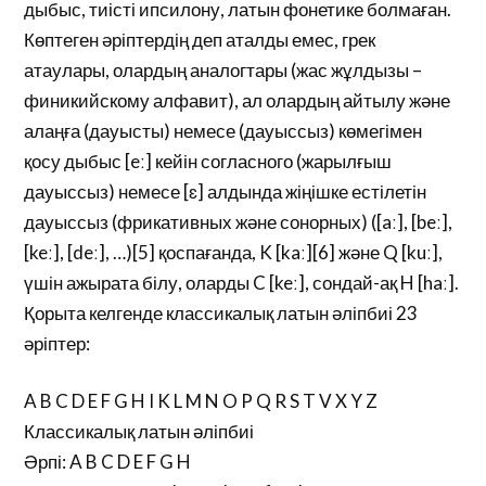
дыбыс, тиісті ипсилону, латын фонетике болмаған.
Көптеген әріптердің деп аталды емес, грек
атаулары, олардың аналогтары (жас жұлдызы –
финикийскому алфавит), ал олардың айтылу және
алаңға (дауысты) немесе (дауыссыз) көмегімен
қосу дыбыс [eː] кейін согласного (жарылғыш
дауыссыз) немесе [ɛ] алдында жіңішке естілетін
дауыссыз (фрикативных және сонорных) ([aː], [beː],
[keː], [deː], …)[5] қоспағанда, K [kaː][6] және Q [kuː],
үшін ажырата білу, оларды C [keː], сондай-ақ H [haː].
Қорыта келгенде классикалық латын әліпбиі 23
әріптер:
A B C D E F G H I K L M N O P Q R S T V X Y Z
Классикалық латын әліпбиі
Әрпі: A B C D E F G H