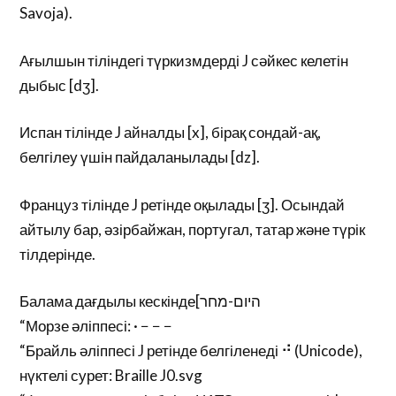
Savoja).
Ағылшын тіліндегі түркизмдерді J сәйкес келетін
дыбыс [dʒ].
Испан тілінде J айналды [x], бірақ сондай-ақ,
белгілеу үшін пайдаланылады [dz].
Француз тілінде J ретінде оқылады [ʒ]. Осындай
айтылу бар, әзірбайжан, португал, татар және түрік
тілдерінде.
Балама дағдылы кескінде[היום-מחר
“Морзе әліппесі: · − − −
“Брайль әліппесі J ретінде белгіленеді ⠚ (Unicode),
нүктелі сурет: Braille J0.svg