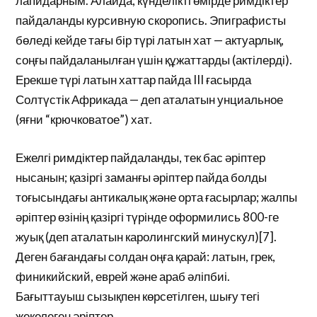
лапидарным. Алайда, күнделікті өмірде римдіктер
пайдаланды курсивную скоропись. Эпиграфисты
бөледі кейде тағы бір түрі латын хат — актуарлық,
соңғы пайдаланылған үшін құжаттарды (актілерді).
Ерекше түрі латын хаттар пайда III ғасырда
Солтүстік Африкада — деп аталатын унциальное
(яғни “крючковатое”) хат.
Ежелгі римдіктер пайдаланды, тек бас әріптер
нысанын; қазіргі заманғы əріптер пайда болды
тоғысындағы антикалық және орта ғасырлар; жалпы
әріптер өзінің қазіргі түрінде оформились 800-ге
жуық (деп аталатын каролингский минускул)[7].
Деген бағандағы солдан оңға қарай: латын, грек,
финикийский, еврей және араб әліпбиі.
Бағыттауыш сызықпен көрсетілген, шығу тегі
жекелеген әріптер.