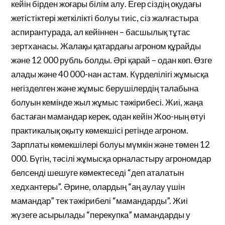
кейін бірден жоғары білім алу. Егер сіздің оқудағы
жетістіктері жеткілікті болуы тиіс, сіз жалғастыра
аспирантурада, ал кейіннен – басшылық тұтас
зертханасы. Жалақы қатардағы агроном құрайды
және 12 000 рубль болды. Әрі қарай – одан көп. Өзге
алады және 40 000-нан астам. Күрделілігі жұмысқа
негізделген және жұмыс берушілердің талабына
болуын кемінде жыл жұмыс тәжірибесі. Жиі, жаңа
бастаған мамандар керек, одан кейін Жоо-ның өтуі
практикалық оқыту көмекшісі ретінде агроном.
Зарплаты көмекшілері болуы мүмкін және төмен 12
000. Бүгін, тәсілі жұмысқа орналастыру агрономдар
белсенді шешуге көмектеседі “деп аталатын
хедхантеры”. Әрине, олардың “аң аулау үшін
мамандар” тек тәжірибелі “мамандарды”. Жиі
жүзеге асырылады “перекупка” мамандарды у