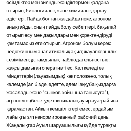
өсімдіктер мен зиянды жәндіктермен қолдана
отырып, биологиялық және химиялық қорғау
әдістері. Пайда болған жағдайда неке, агроном
анықтайды, оның пайда болу себептері, бақылай
отырып өсуімен дақылдары мен қоректендіруді
қамтамасыз ете отырып. Агроном болуы керек:
недюжинным аналитикалық ақыл; жауапкершілік
сезімімен; ұстамдылық; наблюдательностью;
жақсы дамыған оперативті ес. Көл келеді өз
міндеттерін (лауазымдық) как положено, толық
көлемде (ал бізде, әдетте, әдемі аққұба қыздарға
жасалады және “сынков бойынша танысуға”),
агроном еңбек етуде физикалық ауыр ауа-райына
қарамастан. Айқын кемшіліктері емес, әрдайым
лайықты з/п ненормированный рабочий день.
Жаңалықтар Ауыл шаруашылығы күйде тұрақты