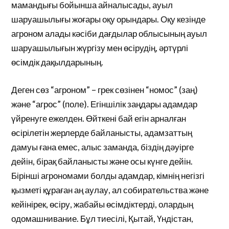
мамандығы бойынша айналысады, ауыл
шаруашылығы жоғары оқу орындары. Оқу кезінде
агроном алады кәсіби дағдылар облысының ауыл
шаруашылығын жүргізу мен өсірудің, әртүрлі
өсімдік дақылдарының.
Деген сөз “агроном” – грек сөзінен “номос” (заң)
және “агрос” (поле). Егіншілік заңдары адамдар
үйренуге ежелден. Өйткені бай егін арналған
өсірілетін жерлерде байланысты, адамзаттың
дамуы ғана емес, алыс заманда, біздің дәуірге
дейін, бірақ байланысты және осы күнге дейін.
Бірінші агрономами болды адамдар, кімнің негізгі
қызметі құраған аң аулау, ал собирательства және
кейінірек, өсіру, жабайы өсімдіктерді, олардың
одомашнивание. Бұл тиесілі, Қытай, Үндістан,