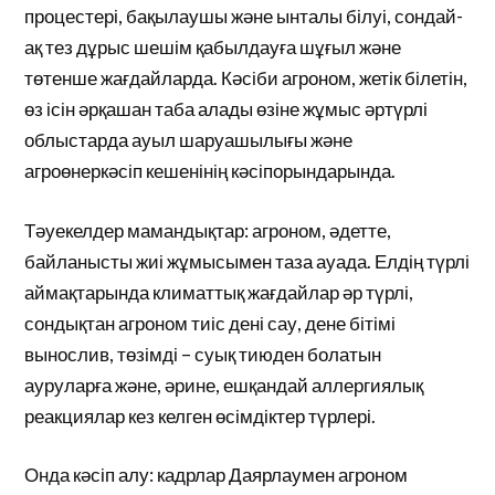
процестері, бақылаушы және ынталы білуі, сондай-
ақ тез дұрыс шешім қабылдауға шұғыл және
төтенше жағдайларда. Кәсіби агроном, жетік білетін,
өз ісін әрқашан таба алады өзіне жұмыс әртүрлі
облыстарда ауыл шаруашылығы және
агроөнеркәсіп кешенінің кәсіпорындарында.
Тәуекелдер мамандықтар: агроном, әдетте,
байланысты жиі жұмысымен таза ауада. Елдің түрлі
аймақтарында климаттық жағдайлар әр түрлі,
сондықтан агроном тиіс дені сау, дене бітімі
вынослив, төзімді – суық тиюден болатын
ауруларға және, әрине, ешқандай аллергиялық
реакциялар кез келген өсімдіктер түрлері.
Онда кәсіп алу: кадрлар Даярлаумен агроном