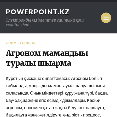
POWERPOINT.KZ
Электронды мәліметтер сайтына қош
келдіңіздер!
БІЛІМ - ҒЫЛЫМ
Агроном мамандығы
туралы шығарма
Курстың қысқаша сипаттамасы: Агроном болып
табылады, маңызды маман, ауыл шаруашылығы
саласында. Оның міндеттері-құру жаңа түрі, бақша,
бау-бақша және егіс өсімдік дақылдары. Кәсіби
агроном, сонымен қатар жақсы білу, жоспарлауға,
бақылауға және жетілдіруге, өндірістік процесс,