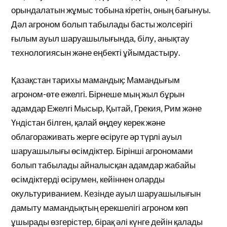
орындалатын жұмыс тобына кіретін, оның бағынуы.
Дәл агроном болып табылады басты жолсерігі
ғылым ауыл шаруашылығында, білу, анықтау
технологиясын және еңбекті ұйымдастыру.
Қазақстан тарихы мамандық: Мамандығым
агроном-өте ежелгі. Бірнеше мың жыл бұрын
адамдар Ежелгі Мысыр, Қытай, Грекия, Рим және
Үндістан білген, қалай өңдеу керек және
облагораживать жерге өсіруге әр түрлі ауыл
шаруашылығы өсімдіктер. Бірінші агрономами
болып табылады айналысқан адамдар жабайы
өсімдіктерді өсірумен, кейіннен оларды
окультуриванием. Кезінде ауыл шаруашылығын
дамыту мамандықтың ерекшелігі агроном көп
ұшырады өзгерістер, бірақ әлі күнге дейін қалады