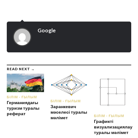
Google
READ NEXT →
БІЛІМ - ҒЫЛЫМ
БІЛІМ - ҒЫЛЫМ
Германиядағы
Заранкевич
туризм туралы
мәселесі туралы
реферат
БІЛІМ - ҒЫЛЫМ
мәлімет
Графикті
визуализациялау
туралы мәлімет