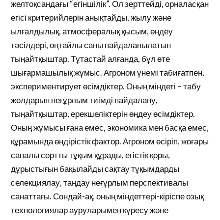
желтоқсандағы “егіншілік”. Ол зерттейді, орналасқан
егісі критерийлерін анықтайды, жылу және
ылғалдылық, атмосфералық қысым, өңдеу
тәсілдері, оңтайлы саны пайдаланылатын
тыңайтқыштар. Тұтастай алғанда, бұл өте
шығармашылық жұмыс. Агроном үнемі табиғатпен,
экспериментирует өсімдіктер. Оның міндеті – табу
жолдарын неғұрлым тиімді пайдалану,
тыңайтқыштар, ерекшеліктерін өңдеу өсімдіктер.
Оның жұмысы ғана емес, экономика мен басқа емес,
құрамында өндірістік фактор. Агроном өсіріп, жоғары
сапалы сортты тұқым құрады, егістік қоры,
дұрыстығын бақылайды сақтау тұқымдарды
селекциялау, таңдау неғұрлым перспективалы
санаттағы. Сондай-ақ, оның міндеттері-кіріспе озық
технологиялар ауруларымен күресу және