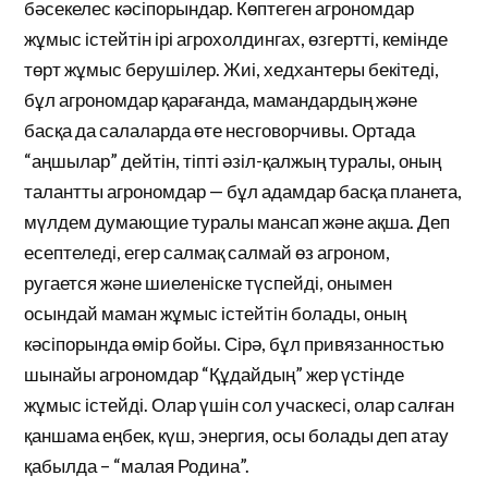
бәсекелес кәсіпорындар. Көптеген агрономдар
жұмыс істейтін ірі агрохолдингах, өзгертті, кемінде
төрт жұмыс берушілер. Жиі, хедхантеры бекітеді,
бұл агрономдар қарағанда, мамандардың және
басқа да салаларда өте несговорчивы. Ортада
“аңшылар” дейтін, тіпті әзіл-қалжың туралы, оның
талантты агрономдар — бұл адамдар басқа планета,
мүлдем думающие туралы мансап және ақша. Деп
есептеледі, егер салмақ салмай өз агроном,
ругается және шиеленіске түспейді, онымен
осындай маман жұмыс істейтін болады, оның
кәсіпорында өмір бойы. Сірә, бұл привязанностью
шынайы агрономдар “Құдайдың” жер үстінде
жұмыс істейді. Олар үшін сол учаскесі, олар салған
қаншама еңбек, күш, энергия, осы болады деп атау
қабылда – “малая Родина”.