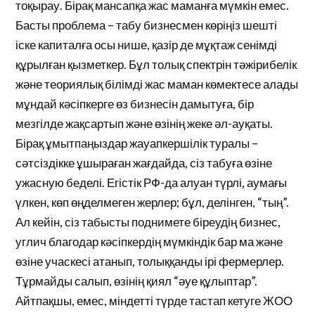
тоқырау. Бірақ мансапқа жас маманға мүмкін емес.
Басты проблема – табу бизнесмен көріңіз шешті
іске капиталға осы нише, қазір де мұқтаж сенімді
құрылған қызметкер. Бұл толық спектрін тәжірибелік
және теориялық білімді жас маман көмектесе алады
мұндай кәсіпкерге өз бизнесін дамытуға, бір
мезгілде жақсартып және өзінің жеке әл-ауқаты.
Бірақ ұмытпаңыздар жауапкершілік туралы –
сәтсіздікке ұшыраған жағдайда, сіз табуға өзіне
ужасную беделі. Егістік РФ-да алуан түрлі, аумағы
үлкен, көп өңделмеген жерлер; бұл, делінген, “тың”.
Ал кейін, сіз табысты поднимете біреудің бизнес,
углич благодар кәсіпкердің мүмкіндік бар ма және
өзіне учаскесі атанып, толыққанды ірі фермерлер.
Тұрмайды салып, өзінің қиял “әуе құлыптар”.
Айтпақшы, емес, міндетті түрде тастап кетуге ЖОО