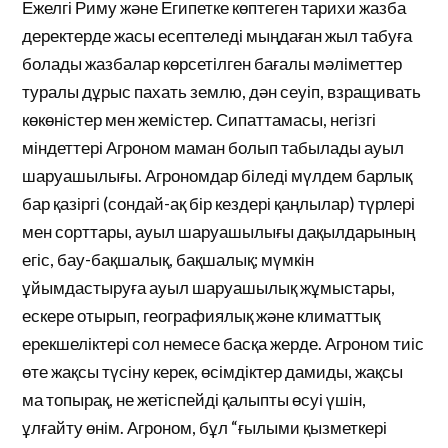
Ежелгі Риму және Египетке көптеген тарихи жазба
деректерде жасы есептеледі мыңдаған жыл табуға
болады жазбалар көрсетілген бағалы мәліметтер
туралы дұрыс пахать землю, дән сеуіп, взращивать
көкөністер мен жемістер. Сипаттамасы, негізгі
міндеттері Агроном маман болып табылады ауыл
шаруашылығы. Агрономдар біледі мүлдем барлық
бар қазіргі (сондай-ақ бір кездері қаңлылар) түрлері
мен сорттары, ауыл шаруашылығы дақылдарының
егіс, бау-бақшалық, бақшалық; мүмкін
ұйымдастыруға ауыл шаруашылық жұмыстары,
ескере отырып, географиялық және климаттық
ерекшеліктері сол немесе басқа жерде. Агроном тиіс
өте жақсы түсіну керек, өсімдіктер дамиды, жақсы
ма топырақ, не жетіспейді қалыпты өсуі үшін,
ұлғайту өнім. Агроном, бұл “ғылыми қызметкері