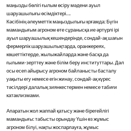
маңызды бөлігі ғылым өсіру мәдени ауыл
шаруашылығы өсімдіктері….
Кәсібінің әлеуметтік маңыздылығы қоғамда: Бүгін
мамандығым агроном өте сұранысқа ие әртүрлі ірі
ауыл шаруашылық кешендерінде, сондай-ақ шағын
фермерлік шаруашылықтарда, оранжереях,
көшеттіктерде, жылыжайларда және басқа да
ғылыми-зерттеу және білім беру институттары. Дәл
осы есеп айырысу агроном байланысты басталу
уақыты егу немесе егін жинау, сондай-ақ күрес
тәсілдері далалық зиянкестермен немесе табиғи
катаклизмами.
Апаратын жол жаппай қатысу және бірегейлігі
мамандығы: табысты орындау Үшін өз жұмыс
агроном білуі, нақты жоспарлауға, жұмыс