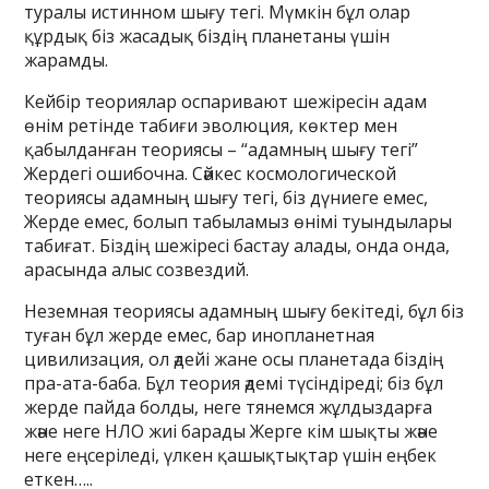
туралы истинном шығу тегі. Мүмкін бұл олар
құрдық біз жасадық біздің планетаны үшін
жарамды.
Кейбір теориялар оспаривают шежіресін адам
өнім ретінде табиғи эволюция, көктер мен
қабылданған теориясы – “адамның шығу тегі”
Жердегі ошибочна. Сәйкес космологической
теориясы адамның шығу тегі, біз дүниеге емес,
Жерде емес, болып табыламыз өнімі туындылары
табиғат. Біздің шежіресі бастау алады, онда онда,
арасында алыс созвездий.
Неземная теориясы адамның шығу бекітеді, бұл біз
туған бұл жерде емес, бар инопланетная
цивилизация, ол әдейі жане осы планетада біздің
пра-ата-баба. Бұл теория әдемі түсіндіреді; біз бұл
жерде пайда болды, неге тянемся жұлдыздарға
және неге НЛО жиі барады Жерге кім шықты және
неге еңсеріледі, үлкен қашықтықтар үшін еңбек
еткен…..