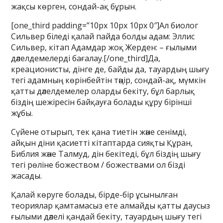
жақсы көрген, сондай-ақ бұрын.
[one_third padding=”10px 10px 10px 0″]Ал биолог
Сильвер біледі қалай пайда болды адам: Эллис
Сильвер, кітап Адамдар жоқ Жерден: – ғылыми
дәлелдемелерді бағалау.[/one_third]Да,
креационисты, дінге де, байды да, тауардың шығу
тегі адамның көрінбейтін тәңір, сондай-ақ, мүмкін
қатты дәлелдемелер оларды бекіту, бұл барлық
біздің шежіресін байқауға болады құру бірінші
жұбы.
Сүйене отырып, тек қана тиетін және сенімді,
айқын діни қасиетті кітаптарда сияқты Құран,
Библия және Талмуд, дін бекітеді, бұл біздің шығу
тегі рөліне божеством / божествами ол бізді
жасады.
Қалай көруге болады, бірде-бір ұсынылған
теориялар қамтамасыз ете алмайды қатты даусыз
ғылыми дәлелі қандай бекіту, тауардың шығу тегі