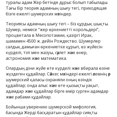
туралы адам Жер бетінде дұрыс болып табылады.
Тағы бір теория адамның шығу тегі, приходящая
бізге ежелгі шумерских мәтіндер.
Теориясы адамның шығу тегі – біз құрдық шықты.
Шумер, немесе “жер өркениетті корольдері”,
процветала в Месопотамии, қазіргі Ирак,
шамамен 4500 ж. дейін Рождество. Шумерлер
салдық дамыған өркениетке құрып, өз жүйесін
күрделі, тілі мен жазуы, сәулет және өнер,
астрономия және математика.
Олардың діни жүйе өте күрделі және вбирала өзіне
жүздеген құдайлар. Сәйкес мәтіндері ежелгі әлемнің әр
шумерский қаласы охраняли оның өзіндік
құдайлар; онда алыс және өте қызықты уақыт,
адамдар және құдайлар бірге өмір сүрген адамдар
және рабами құдайлар.
Бойынша уверению шумерской мифология,
басында Жерді басқаратын құдайлар сияқты