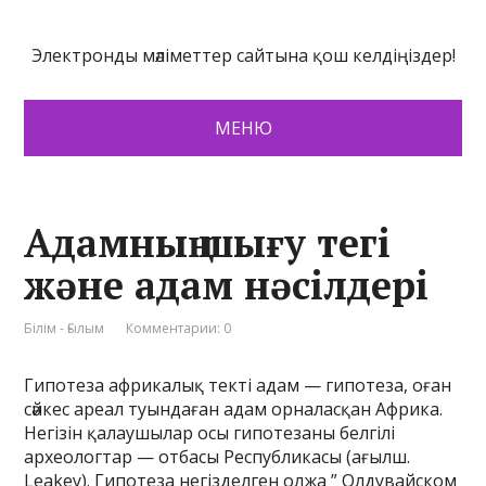
Электронды мәліметтер сайтына қош келдіңіздер!
МЕНЮ
Адамның шығу тегі
және адам нәсілдері
Білім - Ғылым
Комментарии: 0
Гипотеза африкалық текті адам — гипотеза, оған
сәйкес ареал туындаған адам орналасқан Африка.
Негізін қалаушылар осы гипотезаны белгілі
археологтар — отбасы Республикасы (ағылш.
Leakey). Гипотеза негізделген олжа ” Олдувайском