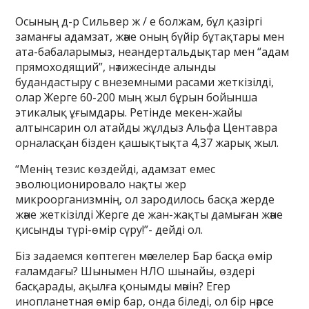
Осының д-р Сильвер ж / е болжам, бұл қазіргі
заманғы адамзат, және оның бүйір бұтақтары мен
ата-бабаларымыз, неандертальдықтар мен “адам
прямоходящий”, нәтижесінде алынды
будандастыру с внеземными расами жеткізілді,
олар Жерге 60-200 мың жыл бұрын бойынша
этикалық ұғымдары. Ретінде мекен-жайы
алтынсарин ол атайды жұлдыз Альфа Центавра
орналасқан бізден қашықтықта 4,37 жарық жыл.
“Менің тезис көздейді, адамзат емес
эволюционировало нақты жер
микроорганизмнің, ол зародилось басқа жерде
және жеткізілді Жерге де жан-жақты дамыған және
қисынды түрі-өмір сүру!”- дейді ол.
Біз задаемся көптеген мәселелер Бар басқа өмір
ғаламдағы? Шынымен НЛО шынайы, өздері
басқарады, ақылға қонымды мәнін? Егер
инопланетная өмір бар, онда біледі, ол бір нәрсе