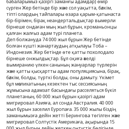
бабаларымыз қазіргі заманғы адамдар) өмір
сүрген Жер бетінде бір және сол уақытта, бәлкім,
тіпті олардың тайпалары өзара қарым-қатынаста
бір-бірімен, бірақ неандертальдықтар вымерли
бірнеше ондаған мың жыл бұрын, кроманьонцы
қалған жалғыз адам түрі планета.
Деп болжануда 74 000 жыл бұрын Жер бетінде
болған күшті жанартаудың атқылауы Тоба –
Индонезия. Жер бетінде өте қатты похолодало
бірнеше онжылдықтар. Бұл оқиға әкелді
вымиранию үлкен санының жануарлар түрлерін
және қатты қысқартты адам популяциясына, бірақ,
бәлкім, болды, түрткі болды, оны дамыту. Үкімет
бұл мәслихатының кезектен тыс сессиясының
жұмысына адамзат басындағы расселяться бүкіл
планетаның. 60 000 жыл бұрын қазіргі адам
мигрировал Азияға, ал сонда Австралия. 40 000
жыл бұрын заселил Еуропаға. 35 000 жылы біздің
заманымызға дейін жетті Берингова төгілген және
мигрировал Солтүстік Америкаға, ақырында 15
000 жыл бұрын дейін жеткен оңтүстік бөлігінде,