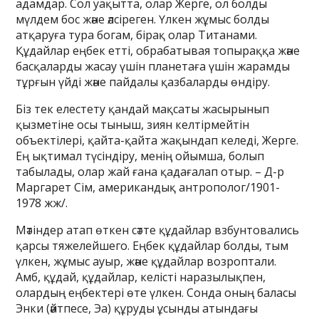
адамдар. Сол уақытта, олар Жерге, ол болды
мүлдем бос және әлсіреген. Үлкен жұмыс болды
атқаруға тура богам, бірақ олар Титанами.
Құдайлар еңбек етті, обрабатывая топыраққа және
басқаларды жасау үшін планетаға үшін жарамды
тұрғын үйді және пайдалы қазбаларды өндіру.
Біз тек елестету қандай мақсаты жасырынып
қызметіне осы тыныш, зиян келтірмейтін
объектілері, қайта-қайта жақындап келеді, Жерге.
Ең ықтимал түсіндіру, менің ойымша, болып
табылады, олар жай ғана қадағалап отыр. – Д-р
Маргарет Сім, американдық антрополог/1901-
1978 жж/.
Мәтіндер атап өткен сәтте құдайлар взбунтовались
қарсы тяжелейшего. Еңбек құдайлар болды, тым
үлкен, жұмыс ауыр, және құдайлар возроптали.
Амб, құдай, құдайлар, келісті наразылықпен,
олардың еңбектері өте үлкен. Сонда оның баласы
Энки (әйтпесе, Эа) құруды ұсынды атындағы