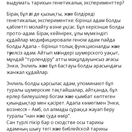
выдумать тарихын генетикалық эксперименттер?
Бірақ бұл әлі де қызықты, және білдіреді
генетикалық экспериментке: бірінші адам болды
қабілетті молайту өзіне ұқсас. Бұл керісінше болды
прото-адам. Бірақ кейінірек, ұлы мүмкіндігі
құдайлар модифицировали геном адам пайда
болды Адапа – бірінші толық функционалды және
тәуелсіз адам. Айтып мәтіндері шумерского уақыт,
мұндай “түрлендіру” атты мақұлдауынсыз ағасы
Энки, Энлиль және бұл бастауы болды арасындағы
жанжал құдайлар.
Энлиль болды қарсылас адам, упоминают бұл
туралы шумерские тақтайшалар, айтқанда, бұл
ерлер билеушілер богам және қымбат көптеген
қиындықтар мен қасірет. Адапа көмегімен Энки,
вознесся – Амб, ол алмады сұраққа жауап беру
туралы “нан және суда өмір”.
Сан түрлі пікір бар о сходстве осы тарихы
адамның шығу тегі және библейской тарихы