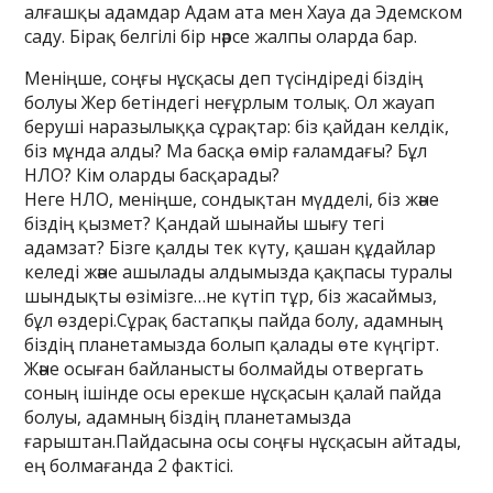
алғашқы адамдар Адам ата мен Хауа да Эдемском
саду. Бірақ белгілі бір нәрсе жалпы оларда бар.
Меніңше, соңғы нұсқасы деп түсіндіреді біздің
болуы Жер бетіндегі неғұрлым толық. Ол жауап
беруші наразылыққа сұрақтар: біз қайдан келдік,
біз мұнда алды? Ма басқа өмір ғаламдағы? Бұл
НЛО? Кім оларды басқарады?
Неге НЛО, меніңше, сондықтан мүдделі, біз және
біздің қызмет? Қандай шынайы шығу тегі
адамзат? Бізге қалды тек күту, қашан құдайлар
келеді және ашылады алдымызда қақпасы туралы
шындықты өзімізге…не күтіп тұр, біз жасаймыз,
бұл өздері.Сұрақ бастапқы пайда болу, адамның
біздің планетамызда болып қалады өте күңгірт.
Және осыған байланысты болмайды отвергать
соның ішінде осы ерекше нұсқасын қалай пайда
болуы, адамның біздің планетамызда
ғарыштан.Пайдасына осы соңғы нұсқасын айтады,
ең болмағанда 2 фактісі.