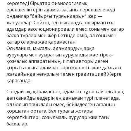
көрсетеді бірқатар физиологиялық
ерекшеліктерін адам ағзасының ерекшеленеді
ондайлар “байырғы тұрғындарын” жер —
жануарлар. Сөйтіп, ол шығарады, оқырман сол
адамдар эволюционировали емес, сонымен қатар
басқа түрлерімен жер бетінде өмір, ал сонымен
қатар оларға және қарамастан.
Осылайша, мысалы, адамдардың арқа
ауруларымен ауыратын ауруларды және тірек-
қозғалыс аппаратының, кітап авторы деген
қорытындыға адамзат зарождалось және дамыды
жағдайында неғұрлым төмен гравитацией Жерге
қарағанда.
Сондай-ақ, қарамастан, адамзат тұтастай алғанда,
деп санайды өздерін ең дамыған түрі планетада,
ол болып табылады емес, бейімделген ағзаның
қоршаған ортаға. Бұл туралы жоғары
көрсеткіштері, созылмалы аурулар және тағы
басқалар.