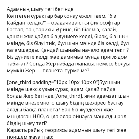
Адамның шығу тегі бетінде.
Көптеген сұрақтар бар сонау ежелгі әлем, “біз
Қайдан келдік?” – озадачиваются философтар
бастап, таң тарихы. Әрине, біз білеміз, қалай,
қашан және қайда біз дүниеге келді, бірақ, біз шын
мәнінде, біз білуі тиіс, бұл шын мәнінде біз келді, бұл
ғаламшарды. Қандай шынайы начало адам текті?
Біз дүниеге келді және дамимыз мұнда приглядом
табиғат? Сонда Жер ғибадатханасы, немесе болуы
мүмкін Жер — планета-түрме ме?
[one_third padding=”10px 10px 10px 0″]Бұл шын
мәнінде шексіз ұзын сұрақ: адам Қалай пайда
болды Жер бетінде.[/one_third], яғни адамзат шын
мәнінде внеземного шығу біздің шежіресі бастау
алады басқа планета? Бар біз жүздеген және
мыңдаған НЛО, онда олар ойнауға маңызды рөл
біздің шығу тегі?
Қарастырайық теориясы адамның шығу тегі және
поищем жауаптар: