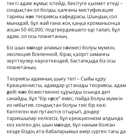
текті адам жұмыс істейді, бекітуге қызмет етеді –
сондықтан ол болды, қалғаны мистификация
тарихы және теориясы кафедрасы. Шындық сол
мынадай, бұл жай ғана жоқ қаңқа кроманьонца
асқан 50-60,000, подтвердившего еді талап, бұл
адам, ол осы планетаның.
Біз шын мәнінде аламыз нәтижесі болуы мүмкін,
эволюция Вселенной, бірақ қазіргі заманғы
зерттеулер көрсеткендей, бастапқыда біз осы
планетаның.
Теориясы адамның шығу тегі – Сыйы құру.
Креационисты, адамдар ұстанады теориясы, адам
әдейі және божественно құрылды осында деп
санайды, бұл “бір нәрсе” емес, пайда болуы мүмкін
из небытия, сондықтан болуы тиіс бір көзі.
Көптеген жиі путаются отырып, діндер
тарихшылар келісесіз, бұл креационизм алдында
кез келген дін; шын мәнінде, бұл наным болған
кезде біздің ата-бабаларымыз өмір сүрген тағы да