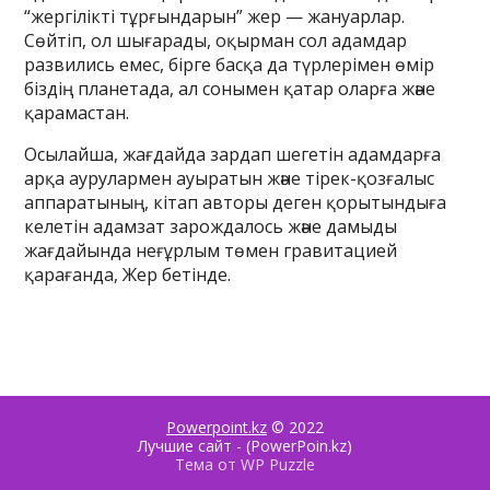
“жергілікті тұрғындарын” жер — жануарлар.
Сөйтіп, ол шығарады, оқырман сол адамдар
развились емес, бірге басқа да түрлерімен өмір
біздің планетада, ал сонымен қатар оларға және
қарамастан.
Осылайша, жағдайда зардап шегетін адамдарға
арқа аурулармен ауыратын және тірек-қозғалыс
аппаратының, кітап авторы деген қорытындыға
келетін адамзат зарождалось және дамыды
жағдайында неғұрлым төмен гравитацией
қарағанда, Жер бетінде.
Powerpoint.kz
© 2022
Лучшие сайт - (PowerPoin.kz)
Тема от WP Puzzle