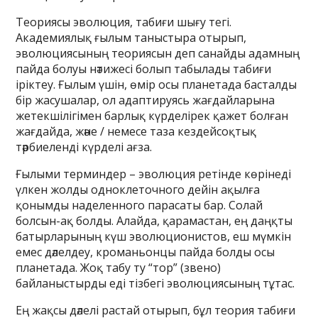
Теориясы эволюция, табиғи шығу тегі.
Академиялық ғылым таныстыра отырып,
эволюциясының теориясын деп санайды адамның
пайда болуы нәтижесі болып табылады табиғи
іріктеу. Ғылым үшін, өмір осы планетада басталды
бір жасушалар, ол адаптируясь жағдайларына
жетекшілігімен барлық күрделірек қажет болған
жағдайда, және / немесе таза кездейсоқтық
тәрбиеленді күрделі ағза.
Ғылыми терминдер – эволюция ретінде көрінеді
үлкен жолды одноклеточного дейін ақылға
қонымды наделенного парасаты бар. Солай
болсын-ақ болды. Алайда, қарамастан, ең даңқты
батырларының күш эволюционистов, еш мүмкін
емес дәлелдеу, кроманьонцы пайда болды осы
планетада. Жоқ табу ту “тор” (звено)
байланыстырды еді тізбегі эволюциясының тұтас.
Ең жақсы дәлелі растай отырып, бұл теория табиғи