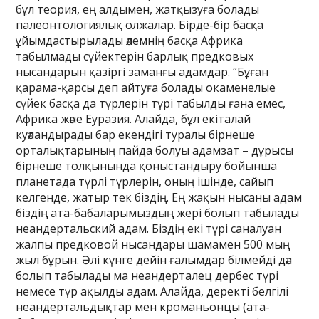
бұл теория, ең алдымен, жатқызуға болады
палеонтологиялық олжалар. Бірде-бір басқа
ұйымдастырылады әлемнің басқа Африка
табылмады сүйектерін барлық предковых
нысандарын қазіргі заманғы адамдар. “Бұған
қарама-қарсы деп айтуға болады окаменелые
сүйек басқа да түрлерін түрі табылды ғана емес,
Африка және Еуразия. Алайда, бұл екіталай
куәландырады бар екендігі туралы бірнеше
орталықтарының пайда болуы адамзат – дұрысы
бірнеше толқынында қоныстандыру бойынша
планетада түрлі түрлерін, оның ішінде, сайып
келгенде, жатыр тек біздің. Ең жақын нысаны адам
біздің ата-бабаларымыздың жері болып табылады
неандертальский адам. Біздің екі түрі саналуан
жалпы предковой нысандары шамамен 500 мың
жыл бұрын. Әлі күнге дейін ғалымдар білмейді дәл
болып табылады ма неандерталец дербес түрі
немесе түр ақылды адам. Алайда, деректі белгілі
неандертальдықтар мен кроманьонцы (ата-