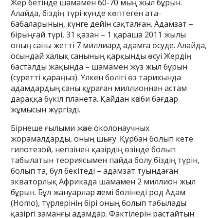
Жер бетінде шамамен 60-70 мың жыл бұрын.
Алайда, біздің түрі күнде көптеген ата-
бабаларының, күнге дейін сақталған. Адамзат –
бірыңғай түрі, 31 қазан – 1 қараша 2011 жылы
оның саны жетті 7 миллиард адамға өсуде. Алайда,
осындай халық санының қарқынды өсуі Жердің
басталды жақында – шамамен жүз жыл бұрын
(суретті қараңыз). Үлкен бөлігі өз тарихында
адамдардың саны құраған миллионнан астам
дараққа бүкіл планета. Қайдан кәсіби бағдар
жұмысын жүргізді.
Бірнеше ғылыми және околонаучных
жорамалдарды, оның шығу. Құрбан болып кете
гипотезой, негізінен қазірдің өзінде болып
табылатын теориясымен пайда болу біздің түрін,
болып та, бұл бекітеді – адамзат туындаған
экваторлық Африкада шамамен 2 миллион жыл
бұрын. Бұл жануарлар әлемі бөлінеді род Адам
(Homo), түрлерінің бірі оның болып табылады
қазіргі заманғы адамдар. Фактілерін растайтын