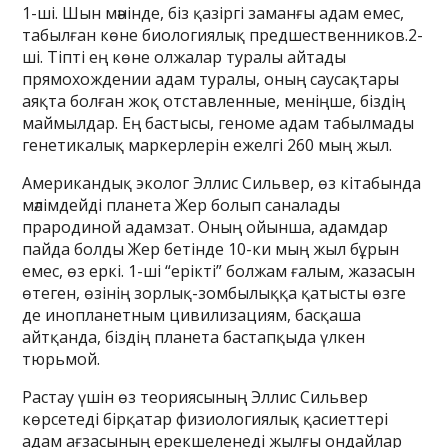
1-ші. Шын мәнінде, біз қазіргі заманғы адам емес,
табылған көне биологиялық предшественников.2-
ші. Тіпті ең көне олжалар туралы айтады
прямохождении адам туралы, оның саусақтары
аяқта болған жоқ отставленные, меніңше, біздің
маймылдар. Ең бастысы, геноме адам табылмады
генетикалық маркерлерін ежелгі 260 мың жыл.
Американдық эколог Эллис Сильвер, өз кітабында
мәлімдейді планета Жер болып саналады
прародиной адамзат. Оның ойынша, адамдар
пайда болды Жер бетінде 10-ки мың жыл бұрын
емес, өз еркі. 1-ші “ерікті” болжам ғалым, жазасын
өтеген, өзінің зорлық-зомбылыққа қатысты өзге
де инопланетным цивилизациям, басқаша
айтқанда, біздің планета бастапқыда үлкен
тюрьмой.
Растау үшін өз теориясының Эллис Сильвер
көрсетеді бірқатар физиологиялық қасиеттері
адам ағзасының ерекшеленеді жылғы ондайлар