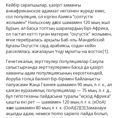
Кейбір сарапшылар, қазіргі заманғы
внеафриканское адамзат негізінен жүреді емес,
сол популяция, ол кірген Азияға “солтүстік
жолымен” Нильскому дәлізі шамамен 120 мың жыл
бұрын, ал басқа топтың шаралардың бірі-Африка,
ол тастап кетті туған материк “оңтүстік” жолымен,
яғни перебралась арқылы Баб-эль-Мандебский
бұғазы Оңтүстік сауд арабиясы, содан кейін
расселялась жағалауын Үнді мұхиты-на восток[1].
Генетикалық зерттеулер популяциялар Сахула
салыстырғанда зерттеулермен басқа да қазіргі
заманғы адам популяциясының көрсеткендей,
йоруба топқа бөлініп бір-бірімен байланысты
папуасами Жаңа Гвинея шамамен 90 мың. л. ғ. к., ал
қалған еуразиялық популяциялар — 75 мың. л. ғ. д.,
бұл гипотезаны пайдасына туралы “исход Африка”
қашты екі рет — шамамен 120 мың л. ғ. к. (xOoA)
және шамамен 80 мың л. ғ. к. (OoA)[2][3].Заманауи
ақылды адам, немесе homo sapiens пайда болып,