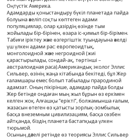
Оңтүстік Америка.
Адамдарды қоныстандыру бүкіл планетада пайда
болуына әкеліп соқты көптеген адами
популяциялар, олар қазірдің өзінде тым
жойылады бір-бірінен, өзара іс-қимыл бір-бірімен.
Табиғи іріктеу және өзгергіштік туындауына әкелді
үш үлкен адами рас: европеоидтық,
монголоидной және негроидной (жиі
қарастырылады, сондай-ақ, төртінші –
австралоидная раса).Американдық эколог Эллис
Сильвер, өзінің жаңа кітабында бекітеді, бұл Жер
ғаламшары емес болып табылады прародиной
адамзат. Оның пікірінше, адамдар пайда болды
Жер бетінде ондаған мың жыл бұрын өз еркімен
келген жоқ. Алғашқы “ерікті”, болжамынша ғалым,
жазасын өтеген өз қатысты зорлық-зомбылық
басқа внеземным цивилизациям, басқа сөзбен
айтқанда, біздің планета бастапқыда үлкен
тюрьмой.
Осының дәлелі ретінде өз теориясы Эллис Сильвер