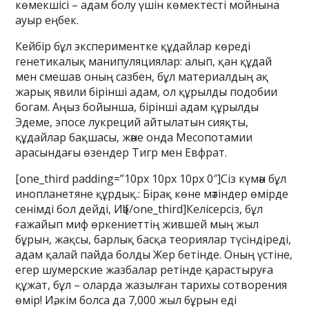
көмекшісі – адам болу үшін көмектесті мойнына
ауыр еңбек.
Кейбір бұл экспериментке құдайлар көреді
генетикалық манипуляциялар: алып, қан құдай
мен смешав оның сазбен, бұл материалдың ақ
жарық явили бірінші адам, ол құрылды подобии
богам. Аңыз бойынша, бірінші адам құрылды
Эдеме, эпосе лукреций айтылатын сияқты,
құдайлар бақшасы, және онда Месопотамии
арасындағы өзендер Тигр мен Евфрат.
[one_third padding=”10px 10px 10px 0″]Сіз күмән бұл
инопланетяне құрдық.: Бірақ көне мәтіндер өмірде
сенімді бол дейді, Иә![/one_third]Келісерсіз, бұл
ғажайып миф өркениеттің жившей мың жыл
бұрын, жақсы, барлық басқа теориялар түсіндіреді,
адам қалай пайда болды Жер бетінде. Оның үстіне,
егер шумерские жазбалар ретінде қарастыруға
құжат, бұл – оларда жазылған тарихы сотворения
өмір! Иә, кім болса да 7,000 жыл бұрын еді