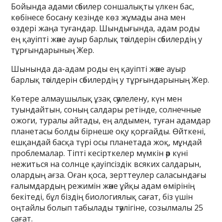
Бойында адами сәбилер соншалықты үлкен бас,
көбінесе босану кезінде көз жұмады ана мен
өздері жаңа туғандар. Шындығында, адам роды
ең қауіпті және ауыр барлық тәсілдерін сәбилердің у
тұрғындарының Жер.
Шынында да-адам роды ең қауіпті және ауыр
барлық тәсілдерін сәбилердің у тұрғындарының Жер.
Көтере алмаушылық ұзақ сәулелену, күн мен
туындайтын, соның салдары ретінде, солнечные
ожоги, туралы айтады, ең алдымен, туған адамдар
планетасы болды бірнеше оқу қорғайды. Өйткені,
ешқандай басқа түрі осы планетада жоқ, мұндай
проблемалар. Тіпті кесірткелер мүмкін әр күні
нежиться на солнце қауіпсіздік всяких салдарын,
олардың ағза. Оған қоса, зерттеулер саласындағы
ғалымдардың режимін және ұйқы адам өмірінің
бекітеді, бұл біздің биологиялық сағат, біз үшін
оңтайлы болып табылады тәулігіне, созылмалы 25
сағат.