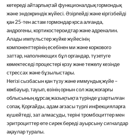
көтереді айтарлықтай функционалдық гормондық
және эндокриндік жүйесі. Әзірлейді және кіргізбейді
қан 25-тен астам гормондар қоса алғанда,
андрогены, кортикостероидтар және адреналин.
Алады импульстер жүйке жүйесінің
компоненттерінің есебінен ми және коркового
заттар, наполняющих бұл органдар, түзетуге
көмектеседі процестері қозу және тежелу кезінде
стрессах және бұзылыстары.
Негізі сызбасын қан түзу және иммундық жүйе –
көкбауыр, тауып, өзінің орнын сол жақ жоғарғы
облысының құрсақ жазықтықта түрінде ұзартылған
сопақ. Қорғайды, адам ағзасы түрлі инфекцияларға
күшейтеді, зат алмасуды, теріні тромбоциттер мен
эритроциттер өте сирек береді ауырсыну сигналдар
ақаулар туралы.