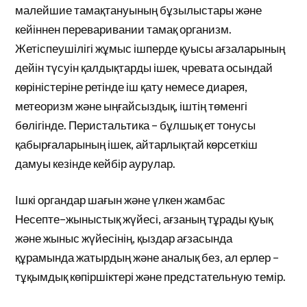
малейшие тамақтануының бұзылыстары және
кейіннен переваривании тамақ организм.
Жетіспеушілігі жұмыс ішперде қуысы ағзаларының
дейін түсуін қалдықтарды ішек, чревата осындай
көріністеріне ретінде іш қату немесе диарея,
метеоризм және ыңғайсыздық, іштің төменгі
бөлігінде. Перистальтика – бұлшық ет тонусы
қабырғаларының ішек, айтарлықтай көрсеткіш
дамуы кезінде кейбір аурулар.
Ішкі органдар шағын және үлкен жамбас
Несепте–жыныстық жүйесі, ағзаның тұрады қуық
және жыныс жүйесінің, қыздар ағзасында
құрамында жатырдың және аналық без, ал ерлер –
тұқымдық көпіршіктері және предстательную темір.