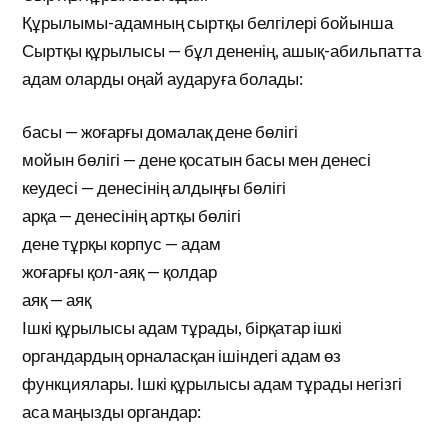
Құрылымы-адамның сыртқы белгілері бойынша
Сыртқы құрылысы — бұл дененің, ашық-абильпатта
адам оларды оңай аударуға болады:
басы — жоғарғы домалақ дене бөлігі
мойын бөлігі — дене қосатын басы мен денесі
кеудесі — денесінің алдыңғы бөлігі
арқа — денесінің артқы бөлігі
дене тұрқы корпус — адам
жоғарғы қол-аяқ — қолдар
аяқ — аяқ
Ішкі құрылысы адам тұрады, бірқатар ішкі
органдардың орналасқан ішіндегі адам өз
функциялары. Ішкі құрылысы адам тұрады негізгі
аса маңызды органдар: