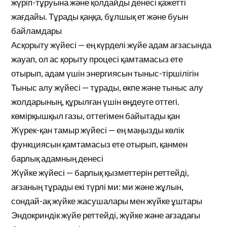
жүріп-тұруына және қолдайды денесі қажетті
жағдайы. Тұрады қаңқа, бұлшық ет және буын
байламдары
Асқорыту жүйесі — ең күрделі жүйе адам ағзасында
жауап, ол ас қорыту процесі қамтамасыз ете
отырып, адам үшін энергиясын тыныс-тіршілігін
Тыныс алу жүйесі — тұрады, өкпе және тыныс алу
жолдарының, құрылған үшін өңдеуге оттегі.
көмірқышқыл газы, оттегімен байытады қан
Жүрек-қан тамыр жүйесі — ең маңызды көлік
функциясын қамтамасыз ете отырып, қанмен
барлық адамның денесі
Жүйке жүйесі — барлық қызметтерін реттейді,
ағзаның тұрады екі түрлі ми: ми және жұлын,
сондай-ақ жүйке жасушалары мен жүйке ұштары
Эндокриндік жүйе реттейді, жүйке және ағзадағы