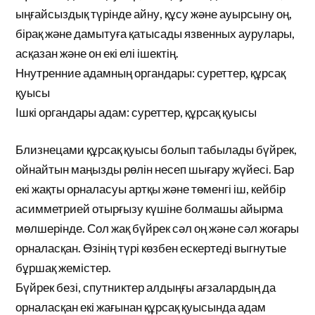
ыңғайсыздық түрінде айну, құсу және ауырсыну оң,
бірақ және дамытуға қатысады язвенных аурулары,
асқазан және он екі елі ішектің.
Ннутренние адамның органдары: суреттер, құрсақ
қуысы
Ішкі органдары адам: суреттер, құрсақ қуысы
Близнецами құрсақ қуысы болып табылады бүйрек,
ойнайтын маңызды рөлін несеп шығару жүйесі. Бар
екі жақты орналасуы артқы және төменгі іш, кейбір
асимметрией отырғызу күшіне болмашы айырма
мөлшерінде. Сол жақ бүйрек сәл оң және сәл жоғары
орналасқан. Өзінің түрі көзбен ескертеді выгнутые
бұршақ жемістер.
Бүйрек безі, спутниктер алдыңғы ағзалардың да
орналасқан екі жағынан құрсақ қуысында адам