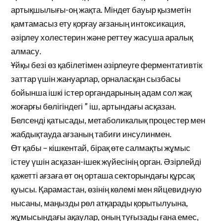
артықшылығы-оң жақта. Міндет бауыр қызметін
қамтамасыз ету қорғау ағзаның интоксикация,
әзірлеу холестерин және реттеу жасуша аралық
алмасу.
Ұйқы безі өз қабілетімен әзірлеуге ферментативтік
заттар үшін жануарлар, орналасқан сызбасы
бойынша ішкі істер органдарының адам сол жақ
жоғарғы бөлігіндегі ” іш, артындағы асқазан.
Белсенді қатысады, метаболикалық процестер мен
жабдықтауда ағзаның табиғи инсулинмен.
Өт қабы – кішкентай, бірақ өте салмақты жұмыс
істеу үшін асқазан-ішек жүйесінің орган. Әзірлейді
қажетті ағзаға өт оң орташа секторындағы құрсақ
қуысы. Қарамастан, өзінің көлемі мен яйцевидную
нысаны, маңызды рөл атқарады қорытылуына,
жұмысындағы ақаулар, оның туғызады ғана емес,