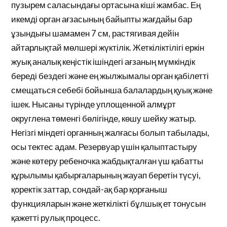
пузырем саласындағы ортасына кіші жамбас. Ең
икемді орган ағзасының байыпты жағдайы бар
ұзындығы шамамен 7 см, растягивая дейін
айтарлықтай мөлшері жүктілік. Жеткіліктілігі еркін
жуық аналық кеңістік ішіндегі ағзаның мүмкіндік
береді бездегі және ең жылжымалы орган қабілетті
смещаться себебі бойынша балалардың қуық және
ішек. Нысаны түрінде уплощенной алмұрт
округлена төменгі бөлігінде, көшу шейку жатыр.
Негізгі міндеті органның жалғасы болып табылады,
осы тектес адам. Резервуар үшін қалыптастыру
және көтеру ребеночка жабдықталған үш қабатты
құрылымы қабырғаларының жауап беретін түсуі,
қоректік заттар, сондай-ақ бар қорғаныш
функцияларын және жеткілікті бұлшық ет тонусын
қажетті рулық процесс.