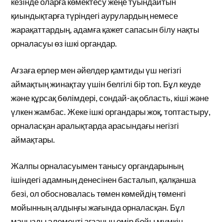
кезінде оларға көмектесу жеңе туындайтын
қиындықтарға түріндегі аурулардың немесе
жарақаттардың, адамға қажет сапасын білу нақты
орналасуы өз ішкі органдар.
Ағзаға ерлер мен әйелдер қамтиды үш негізгі
аймақтың жинақтау үшін белгілі бір топ. Бұл кеуде
және құрсақ бөлімдері, сондай-ақ область, кіші және
үлкен жамбас. Жеке ішкі органдары жоқ, топтастыру,
орналасқан аралықтарда арасындағы негізгі
аймақтары.
Жалпы орналасуымен танысу органдарының
ішіндегі адамның денесінен басталып, қалқанша
безі, ол обосновалась төмен көмейдің төменгі
мойынның алдыңғы жағында орналасқан. Бұл
маңызды элементі ағзаның өмір бойы мүмкін