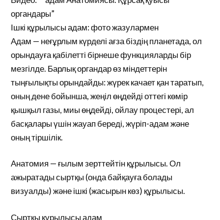
органдары”
Ішкі құрылысы адам: фото жазулармен
Адам — неғұрлым күрделі ағза біздің планетада, ол
орындауға қабілетті бірнеше функцияларды бір
мезгілде. Барлық органдар өз міндеттерін
тыңғылықты орындайды: жүрек качает қан таратып,
оның дене бойынша, жеңіл өңдейді оттегі көмір
қышқыл газы, миы өңдейді, ойлау процестері, ал
басқалары үшін жауап береді, жүріп-адам және
оның тіршілік.
Анатомия — ғылым зерттейтін құрылысы. Ол
ажыратады сыртқы (онда байқауға болады
визуалды) және ішкі (жасырын көз) құрылысы.
Сыртқы құрылысы адам