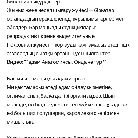
биологиялық үрдістер
Жыныс және несеп шығару жүйесі — бірқатар
органдардың ерекшеленеді құрылымы, ерлер мен
әйелдер. Бар маңызды функциялары:
репродуктивтік және выделительные
Покровная жүйесі — қорғауды қамтамасыз етеді, ішкі
ағзалардың сыртқы ортаның ұсынылған тері
Видео: “”адам Анатомиясы. Онда не тұр?”
Бас миы — маңызды адами орган
Ми қамтамасыз етеді адам ойлау қызметіне,
отличая оның басқа да тірі организмдер. Шын
мәнінде, ол білдіреді көптеген жүйке тіні. Тұрады ол
екі больших полушарий, варолиевого көпір мен
мишықтың.
Үлкен жартышар үшін қажет барлық басқаруға