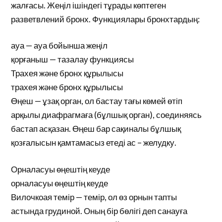
жалғасы. Жеңіл ішіндегі тұрады көптеген
разветвлений бронх. Функциялары бронхтардың:
ауа — ауа бойынша жеңіл
қорғаныш — тазалау функциясы
Трахея және бронх құрылысы
трахея және бронх құрылысы
Өңеш — ұзақ орган, ол бастау тағы көмей өтіп
арқылы диафрагмаға (бұлшық орган), соединяясь
бастап асқазан. Өңеш бар сақиналы бұлшық
қозғалысын қамтамасыз етеді ас – желудку.
Орналасуы өңештің кеуде
орналасуы өңештің кеуде
Вилочкоая темір — темір, ол өз орнын тапты
астында грудиной. Оның бір бөлігі деп санауға