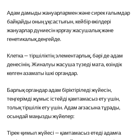
Адам дамыды жануарлармен және сирек ғалымдар
байқайды оның ұқсастығын, кейбір өкілдері
жануарлар дүниесін қорғау жасушалық және
генетикалық деңгейде.
Клетка — тіршіліктің элементарлық, бәрі де адам
денесінің. Жиналуы жасуша түзеді мата, өзіндік
келген азаматы ішкі органдар.
Барлық органдар адам біріктіріледі жүйесін,
теңгерімді жұмыс істейді қамтамасыз ету үшін,
толық тіршілік ету үшін. Адам ағзасына тұрады,
осындай маңызды жүйелер:
Тірек-қимыл жүйесі — қамтамасыз етеді адамға