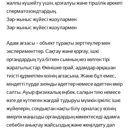
жалпы күшейту үшін, қозғалуы және тіршілік әрекеті
сперматозоидтардың.
Зәр-жыныс жүйесі жазулармен
Зәр-жыныс жүйесі жазулармен
Адам ағзасы – объект тұрақты зерттеулер мен
эксперименттер. Сақтау және қорғау, ішкі
органдардың туа біткен сымның кез келген тірі
жаратылыстар. Өкінішке орай, адамдар әрқашан
тиісті құрметпен өзінің ағзасына. Және бұл емес,
міндетті түрде зиянды әдеттер немесе әдеттен өмір
салты. Ауыр физикалық еңбек, салқын тию немесе
өзге де күтпеген жағдай тудыруы мүмкін іркіліс ішкі
жүйелерін, сондықтан нақты білу орналасу өзінің
өмірлік маңызды органдардың көмектеседі адамға
себебін анықтау жайсыздық және жеңілдету дәл