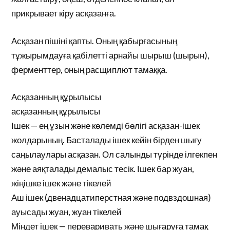
прикрывает кіру асқазанға.
Асқазан пішіні қапты. Оның қабырғасының
тұжырымдауға қабілетті арнайы шырыш (шырын),
ферменттер, оның расщиплют тамаққа.
Асқазанның құрылысы
асқазанның құрылысы
Ішек — ең ұзын және көлемді бөлігі асқазан-ішек
жолдарының. Басталады ішек кейін бірден шығу
саңылаулары асқазан. Ол салынды түрінде ілгекпен
және аяқталады демалыс тесік. Ішек бар жуан,
жіңішке ішек және тікелей
Аш ішек (двенадцатиперстная және подвздошная)
ауысады жуан, жуан тікелей
Міндет ішек — переваривать және шығаруға тамақ