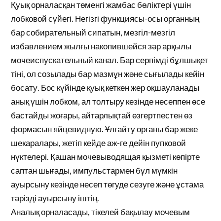
Қуық орналасқан төменгі жамбас бөліктері үшін
лобковой сүйегі. Негізгі функциясы-осы органның
бар собирательный сипатын, мезгіл-мезгіл
избавлением жылғы накопившейся зәр арқылы
мочеиспускательный канал. Бар серпімді бұлшықет
тіні, ол созылады бар мазмұн және сығылады кейін
босату. Бос күйінде қуық кеткен жер оқшауланады
анық үшін лобком, ал толтыру кезінде несеппен өсе
бастайды жоғары, айтарлықтай өзгертпестен өз
формасын яйцевидную. Ұлғайту органы бар жеке
шекаралары, жетіп кейде аж-ге дейін пупковой
нүктелері. Қашан мочевыводящая қызметі көпірте
саптан шығады, импульстармен бұл мүмкін
ауырсыну кезінде несеп төгуде сезуге және ұстама
тәрізді ауырсыну іштің.
Аналық орналасады, тікелей бақылау мочевым