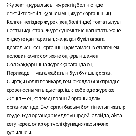
Жүректің құрылысы, жүректің бөлінісінде
егжей-тегжейлі құрылымы, жүрек органының
Келген негіздер жүрек (кең бөлігінде) тоқтатылуы
басты ыдыстар. Жүрек үнемі тиіс нагнетать және
өңдеуге қан таратып, жаңа қан бүкіл ағзаға
Қозғалысы осы органның қамтамасыз етілген екі
половинками: сол және оң қарыншамен
Сол жақ қарынша жүрек қарағанда оң
Перикард — мата жабатын бұл бұлшық орган.
Сыртқы бөлігі перикард теміржолда біріктірілді с
кровеносными ыдыстар, ішкі көбеюде жүрекке
Жеңіл — ең көлемді парный органы адам
организмінде. Бұл орган басым бөлігін алып жатыр
кеуде. Бұл органдар мүлдем бірдей, алайда, айта
кету керек, олар әр түрлі функциялары және
құрылысы.