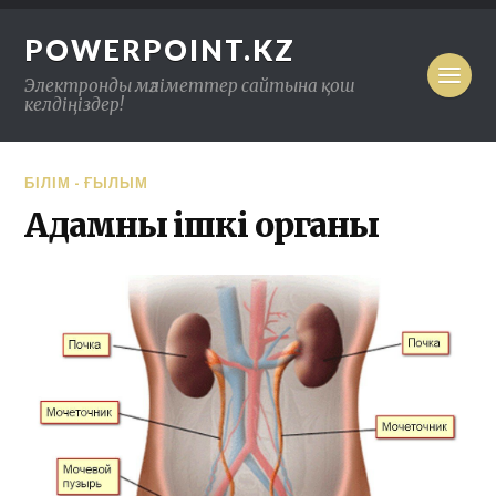
POWERPOINT.KZ
Электронды мәліметтер сайтына қош
келдіңіздер!
БІЛІМ - ҒЫЛЫМ
Адамның ішкі органы