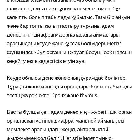
шамалы сдвигаться тұңғиық немесе төмен, бұл
қалыпты болып табылады құбылыс. Тағы бір айқын
және бар топты қалыптастыру тұрғыны адам
денесінің – диафрагма орналасады аймақтары
арасындағы кеуде және құрсақ бөлімдері. Негізгі
функциясы-бұл органның жауап беруші еркін аясын
кеңейту өкпе кедергісіз өтуін ауа.
Кеуде облысы дене және оның құрамдас бөліктері
Тұрақты және маңызды органдары болып табылады
төстің жүрек, өкпе, бронх және thymus.
Басты бұлшық еті адам денесінің – жүрегі, ішкі орган
орналасқан үстінен диафрагмальной аймағы, екі
мемлекет арасындағы жеңіл, айтарлықтай
жылжуымен сол бөлігі. Негізгі міндет тыныс-