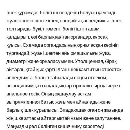
Ішек құрамдас бөлігі іш перденің болуын қамтиды
жуан және жіңішке ішек, сондай-ақ аппендикса. Ішек
толтырады бүкіл төменгі бөлігі іштің адам
қалдырып, өзі барлық қалған органдар, құрсақ
қуысы. Схемада органдарының орналасқан көрініп
тұрғандай, жуан ішектен айырмашылығы жұқа,
диаметрі және орналасуымен. Утолщенная, бірақ
айтарлықтай қысқартылған ішек қамтитын отросток
аппендикса, болып табылады соңғы отсеком,
выводящим қатты қалдықтар тіршілік сыртқа через
анальное тесік. Оның оқшаулау астам
выпрямленная батыс жағымен айналады және
барлық ішек құрылысы. Впадающая оған оң жағында
жіңішке аттасы айтарлықтай ұзын және запутаннее.
Маңызды рөл бөлінген кишечнику көрсетеді