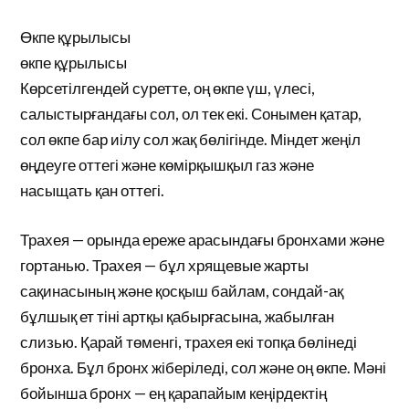
Өкпе құрылысы
өкпе құрылысы
Көрсетілгендей суретте, оң өкпе үш, үлесі,
салыстырғандағы сол, ол тек екі. Сонымен қатар,
сол өкпе бар иілу сол жақ бөлігінде. Міндет жеңіл
өңдеуге оттегі және көмірқышқыл газ және
насыщать қан оттегі.
Трахея — орында ереже арасындағы бронхами және
гортанью. Трахея — бұл хрящевые жарты
сақинасының және қосқыш байлам, сондай-ақ
бұлшық ет тіні артқы қабырғасына, жабылған
слизью. Қарай төменгі, трахея екі топқа бөлінеді
бронха. Бұл бронх жіберіледі, сол және оң өкпе. Мәні
бойынша бронх — ең қарапайым кеңірдектің