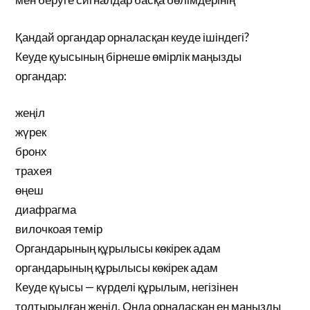
Қандай органдар орналасқан кеуде ішіндегі?
Кеуде қуысының бірнеше өмірлік маңызды
органдар:
жеңіл
жүрек
бронх
трахея
өңеш
диафрагма
вилочкоая темір
Органдарының құрылысы көкірек адам
органдарының құрылысы көкірек адам
Кеуде қүысы — күрделі құрылым, негізінен
толтырылған жеңіл. Онда орналасқан ең маңызды