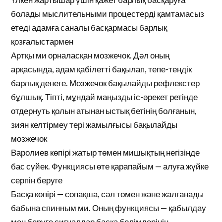
болады мыслительными процестерді қамтамасыз
етеді адамға саналы басқармасы барлық
қозғалыстармен
Артқы ми орналасқан мозжечок. Дәл оның
арқасында, адам қабілетті бақылап, тепе-теңдік
барлық денеге. Мозжечок бақылайды рефлекстер
бұлшық. Тіпті, мұндай маңызды іс-әрекет ретінде
отдернуть қолын атынан ыстық бетінің болғанын,
зиян келтірмеу тері жамылғысы бақылайды
мозжечок
Варолиев көпірі жатыр төмен мишықтың негізінде
бас сүйек. Функциясы өте қарапайым — алуға жүйке
серпін беруге
Басқа көпірі — сопақша, сәл төмен және жалғанады
бабына спинным ми. Оның функциясы — қабылдау
мен беруге сигналдар басқа бөлімдерінің