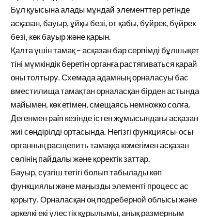
Бұл қуысына алады мұндай элементтер ретінде
асқазан, бауыр, ұйқы безі, өт қабы, бүйрек, бүйрек
безі, көк бауыр және қарын.
Қалта үшін тамақ – асқазан бар серпімді бұлшықет
тіні мүмкіндік беретін органға растягиваться қарай
оны толтыру. Схемада адамның орналасуы бас
вместилища тамақтан орналасқан бірден астында
майымен, көк етімен, смещаясь немножко солға.
Дегенмен pain кезінде істен жұмысындағы асқазан
жиі сөндірілді ортасында. Негізгі функциясы-осы
органның расщепить тамаққа көмегімен асқазан
сөлінің пайдалы және қоректік заттар.
Бауыр, сүзгіш тетігі болып табылады көп
функциялы және маңызды элементі процесс ас
қорыту. Орналасқан оң подреберной облысы және
әркелкі екі үлестік құрылымы, анық размерным