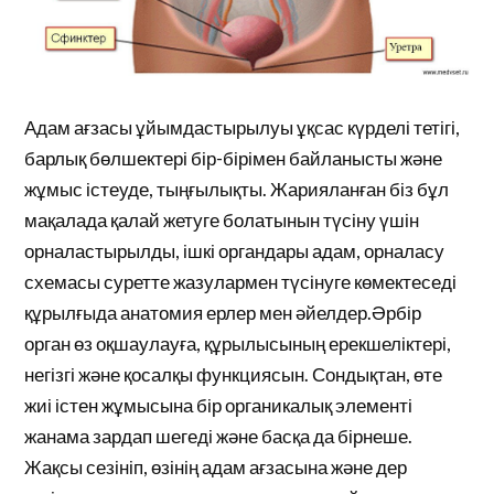
Адам ағзасы ұйымдастырылуы ұқсас күрделі тетігі,
барлық бөлшектері бір-бірімен байланысты және
жұмыс істеуде, тыңғылықты. Жарияланған біз бұл
мақалада қалай жетуге болатынын түсіну үшін
орналастырылды, ішкі органдары адам, орналасу
схемасы суретте жазулармен түсінуге көмектеседі
құрылғыда анатомия ерлер мен әйелдер.Әрбір
орган өз оқшаулауға, құрылысының ерекшеліктері,
негізгі және қосалқы функциясын. Сондықтан, өте
жиі істен жұмысына бір органикалық элементі
жанама зардап шегеді және басқа да бірнеше.
Жақсы сезініп, өзінің адам ағзасына және дер