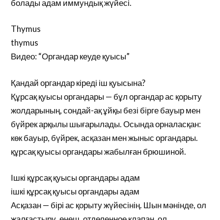
болады адам иммундық жүйесі.
Thymus
thymus
Видео: “Органдар кеуде қуысы”
Қандай органдар кіреді іш қуысына?
Құрсақ қуысы органдары — бұл органдар ас қорыту
жолдарының, сондай-ақ ұйқы безі бірге бауыр мен
бүйрек арқылы шығарылады. Осында орналасқан:
көк бауыр, бүйрек, асқазан мен жыныс органдары.
құрсақ қуысы органдары жабылған брюшиной.
Ішкі құрсақ қуысы органдары адам
ішкі құрсақ қуысы органдары адам
Асқазан — бірі ас қорыту жүйесінің. Шын мәнінде, ол
жалғастыру, өңеш, отделенное клапан, ол