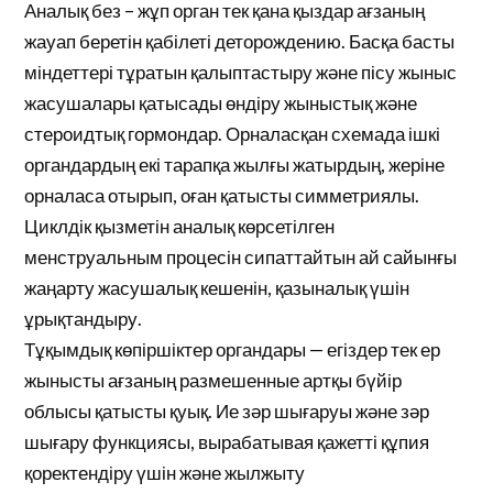
Аналық без – жұп орган тек қана қыздар ағзаның
жауап беретін қабілеті деторождению. Басқа басты
міндеттері тұратын қалыптастыру және пісу жыныс
жасушалары қатысады өндіру жыныстық және
стероидтық гормондар. Орналасқан схемада ішкі
органдардың екі тарапқа жылғы жатырдың, жеріне
орналаса отырып, оған қатысты симметриялы.
Циклдік қызметін аналық көрсетілген
менструальным процесін сипаттайтын ай сайынғы
жаңарту жасушалық кешенін, қазыналық үшін
ұрықтандыру.
Тұқымдық көпіршіктер органдары — егіздер тек ер
жынысты ағзаның размешенные артқы бүйір
облысы қатысты қуық. Ие зәр шығаруы және зәр
шығару функциясы, вырабатывая қажетті құпия
қоректендіру үшін және жылжыту