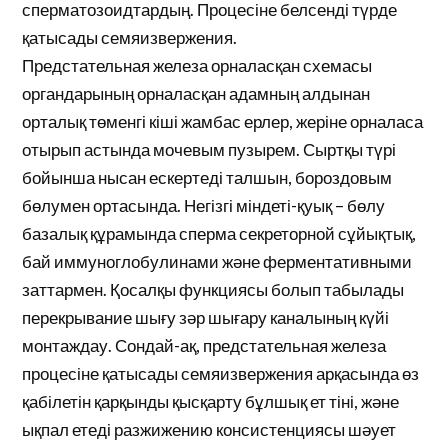
сперматозоидтардың. Процесіне белсенді түрде
қатысады семяизвержения.
Предстательная железа орналасқан схемасы
органдарының орналасқан адамның алдынан
орталық төменгі кіші жамбас ерлер, жеріне орналаса
отырып астында мочевым пузырем. Сыртқы түрі
бойынша нысан ескертеді талшын, бороздовым
бөлумен ортасында. Негізгі міндеті-қуық – бөлу
базалық құрамында сперма секреторной сұйықтық,
бай иммуноглобулинами және ферментативными
заттармен. Қосалқы функциясы болып табылады
перекрывание шығу зәр шығару каналының күйі
монтаждау. Сондай-ақ, предстательная железа
процесіне қатысады семяизвержения арқасында өз
қабілетін қарқынды қысқарту бұлшық ет тіні, және
ықпал етеді разжижению консистенциясы шәует