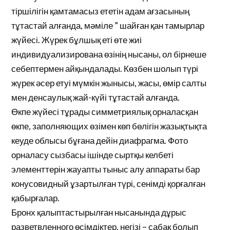
тіршілігін қамтамасыз ететін адам ағзасының
тұтастай алғанда, мәміле ” шайған қан тамырлар
жүйесі. Жүрек бұлшық еті өте жиі
индивидуализирована өзінің нысаны, ол бірнеше
себептермен айқындалады. Көзбен шолып түрі
жүрек әсер етуі мүмкін жынысы, жасы, өмір салты
мен денсаулық жай-күйі тұтастай алғанда.
Өкпе жүйесі тұрады симметриялық орналасқан
өкпе, заполняющих өзімен көп бөлігін жазықтықта
кеуде облысы бұғана дейін диафрагма. Фото
орналасу сызбасы ішінде сыртқы келбеті
элементтерін жауапты тыныс алу аппараты бар
конусовидный ұзартылған түрі, сенімді қорғалған
қабырғалар.
Бронх қалыптастырылған нысанында дұрыс
разветвленного өсімдіктер, негізі – сабақ болып