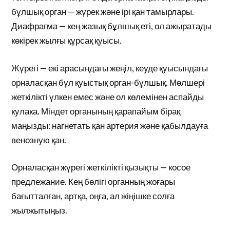
бұлшық орган — жүрек және ірі қан тамырлары.
Диафрагма — кең жазық бұлшық еті, ол ажыратады
көкірек жылғы құрсақ қуысы.
Жүрегі — екі арасындағы жеңіл, кеуде қуысындағы
орналасқан бұл қуыстық орган-бұлшық. Мөлшері
жеткілікті үлкен емес және ол көлемінен аспайды
кулака. Міндет органының қарапайым бірақ
маңызды: нагнетать қан артерия және қабылдауға
венозную қан.
Орналасқан жүрегі жеткілікті қызықты — косое
предлежание. Кең бөлігі органның жоғары
бағытталған, артқа, оңға, ал жіңішке солға
жылжытыңыз.