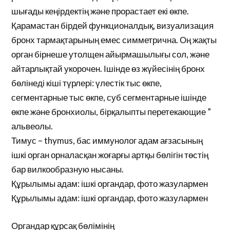
шығады кеңірдектің және прорастает екі өкпе.
Қарамастан бірдей функционалдық, визуализация
бронх тармақтарының емес симметрична. Оң жақты
орган бірнеше утолщен айырмашылығы сол, және
айтарлықтай укорочен. Ішінде өз жүйесінің бронх
бөлінеді кіші түрлері: үлестік тыс өкпе,
сегментарные тыс өкпе, суб сегментарные ішінде
өкпе және бронхиолы, бірқалыпты перетекающие ”
альвеолы.
Тимус – thymus, бас иммунолог адам ағзасының
ішкі орган орналасқан жоғарғы артқы бөлігін төстің
бар вилкообразную нысаны.
Құрылымы адам: ішкі органдар, фото жазулармен
Құрылымы адам: ішкі органдар, фото жазулармен
Органдар құрсақ бөлімінің