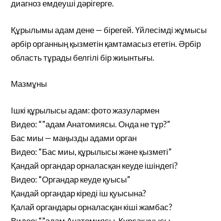
диагноз емдеуші дәрігерге.
Құрылымы адам дене — бірегей. Үйлесімді жұмысы
әрбір органның қызметін қамтамасыз ететін. Әрбір
область тұрады белгілі бір жиынтығы.
Мазмұны
Ішкі құрылысы адам: фото жазулармен
Видео: “”адам Анатомиясы. Онда не тұр?”
Бас миы — маңызды адами орган
Видео: “Бас миы, құрылысы және қызметі”
Қандай органдар орналасқан кеуде ішіндегі?
Видео: “Органдар кеуде қуысы”
Қандай органдар кіреді іш қуысына?
Қалай органдары орналасқан кіші жамбас?
Видео: “”адам Анатомиясы. Құрсақ қуысы