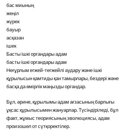
бас миының
жеңіл
жүрек
бауыр
асқазан
ішек
Басты ішкі органдары адам
басты ішкі органдары адам
Неғұрлым егжей-тегжейлі аудару және ішкі
құрылысын қамтиды қан тамырлары, бездері және
басқа да өмірлік маңызды органдар.
Бұл, әрине, құрылымы адам ағзасының барлығы
ұқсас құрылысымен жануарлар. Түсіндіріледі, бұл
факт, жұмыс теориясының эволюциясы, адам
произошел от сүтқоректілер.