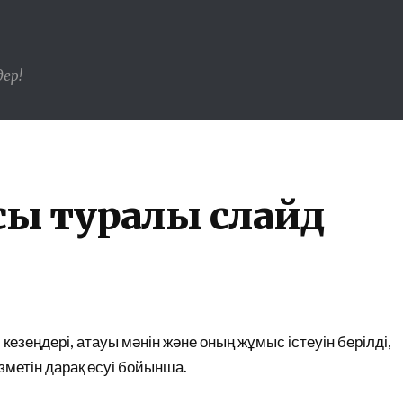
ер!
ы туралы слайд
езеңдері, атауы мәнін және оның жұмыс істеуін берілді,
метін дарақ өсуі бойынша.