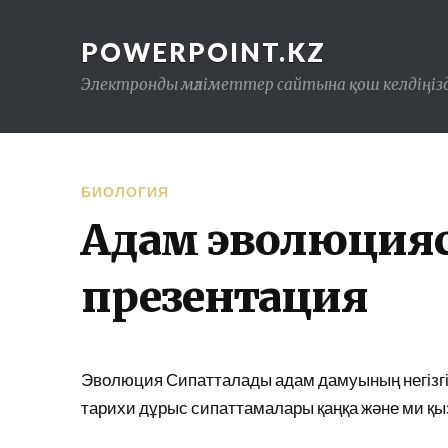
POWERPOINT.KZ
Электронды мәліметтер сайтына қош келдіңізд
БИОЛОГИЯ
Адам эволюцияс
презентация
Эволюция Сипатталады адам дамуының негізгі к
тарихи дұрыс сипаттамалары қаңқа және ми қыз