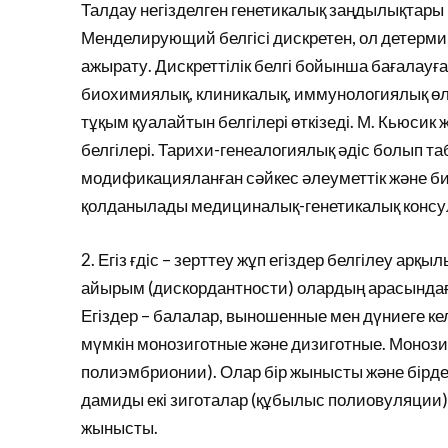
Талдау негізделген генетикалық заңдылықтары
Менделирующий белгісі дискретен, ол детерми
ажырату. Дискреттілік белгі бойынша бағалау
биохимиялық, клиникалық, иммунологиялық ө
тұқым қуалайтын белгілері өткізеді. М. Кьюси
белгілері. Тарихи-генеалогиялық әдіс болып 
модификацияланған сәйкес әлеуметтік және био
қолданылады медициналық-генетикалық консульт
2. Егіз ғдіс – зерттеу жұп егіздер белгілеу арқ
айырым (дискордантности) олардың арасында
Егіздер – балалар, выношенные мен дүниеге келг
мүмкін монозиготные және дизиготные. Монози
полиэмбрионии). Олар бір жынысты және бірдей
дамиды екі зиготалар (құбылыс полиовуляции); 
жынысты.