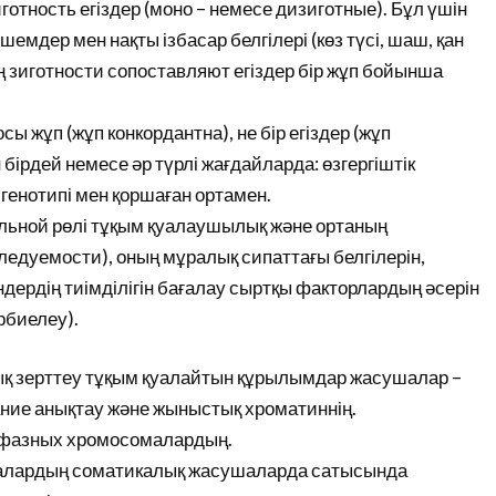
готность егіздер (моно – немесе дизиготные). Бұл үшін
емдер мен нақты ізбасар белгілері (көз түсі, шаш, қан
ның зиготности сопоставляют егіздер бір жұп бойынша
 осы жұп (жұп конкордантна), не бір егіздер (жұп
бірдей немесе әр түрлі жағдайларда: өзгергіштік
генотипі мен қоршаған ортамен.
ельной рөлі тұқым қуалаушылық және ортаның
едуемости), оның мұралық сипаттағы белгілерін,
ендердің тиімділігін бағалау сыртқы факторлардың әсерін
рбиелеу).
лық зерттеу тұқым қуалайтын құрылымдар жасушалар –
ие анықтау және жыныстық хроматиннің.
тафазных хромосомалардың.
малардың соматикалық жасушаларда сатысында