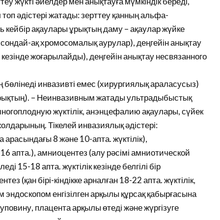
еу жүкті әйелдер мен анықтауға мүмкіндік береді,
топ әдістері жатады: зерттеу қанның альфа-
ь кейбір ақаулары ұрықтың даму – ақаулар жүйке
і, сондай-ақ хромосомалық аурулар), деңгейін анықтау
кезінде жоғарылайды), деңгейін анықтау несвязанного
ың бөлінеді инвазивті емес (хирургиялық араласусыз)
 ұрықтың). – Неинвазивным жатады ультрадыбыстық
 многоплодную жүктілік, анэнцефалию ақаулары, сүйек
 жолдарының. Тікелей инвазиялық әдістері:
арасындағы 8 және 10-апта. жүктілік),
16 апта.), амниоцентез (алу рәсімі амниотической
і 15-18 апта. жүктілік кезінде белгілі бір
ез (қан бірі-кіндікке арналған 18-22 апта. жүктілік,
 эндоскопом енгізілген арқылы құрсақ қабырғасына
пуповину, плацента арқылы өтеді және жүргізуге