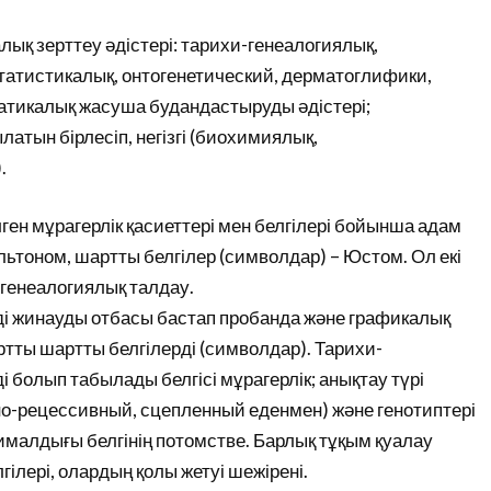
алық зерттеу әдістері: тарихи-генеалогиялық,
татистикалық, онтогенетический, дерматоглифики,
атикалық жасуша будандастыруды әдістері;
атын бірлесіп, негізгі (биохимиялық,
.
лген мұрагерлік қасиеттері мен белгілері бойынша адам
льтоном, шартты белгілер (символдар) – Юстом. Ол екі
-генеалогиялық талдау.
ді жинауды отбасы бастап пробанда және графикалық
тты шартты белгілерді (символдар). Тарихи-
і болып табылады белгісі мұрагерлік; анықтау түрі
о-рецессивный, сцепленный еденмен) және генотиптері
ималдығы белгінің потомстве. Барлық тұқым қуалау
елгілері, олардың қолы жетуі шежірені.