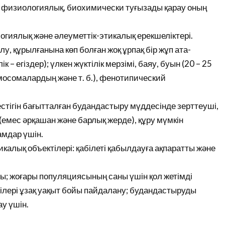
, физиологиялық, биохимически туғызады қарау оның
гиялық және әлеуметтік-этикалық ерекшеліктері.
у, құрылғанына көп болған жоқ ұрпақ бір жұп ата-
к – егіздер); үлкен жүктілік мерзімі, баяу, буын (20 – 25
омосомалардың және т. б.), фенотипический
естігін бағытталған будандастыру мүддесінде зерттеуші,
(емес әрқашан және барлық жерде), құру мүмкін
амдар үшін.
алық объектілері: қабілеті қабылдауға ақпаратты және
ы; жоғары популяциясының саны үшін қол жетімді
лгілері ұзақ уақыт бойы пайдалану; будандастыруды
у үшін.