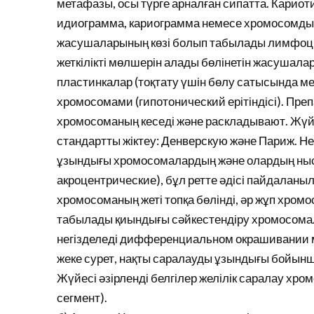
метафазы, осы түрге арналған сипатта. Карио
идиограмма, кариограмма немесе хромосомдық
жасушаларының көзі болып табылады лимфоц
жеткілікті мөлшерін алады бөлінетін жасушала
пластинкалар (тоқтату үшін бөлу сатысында 
хромосомами (гипотонический ерітіндісі). Преп
хромосоманың кеседі және раскладывают. Жүй
стандартты жіктеу: Денверскую және Париж. Нег
ұзындығы хромосомалардың және олардың ныса
акроцентрические), бұл ретте әдісі пайдаланы
хромосоманың жеті топқа бөлінді, әр жұп хромо
табылады қиындығы сәйкестендіру хромосомал
негізделеді дифференциальном окрашивании 
жеке сурет, нақты саралауды ұзындығы бойынша
Жүйесі әзірленді белгілер желілік саралау хр
сегмент).