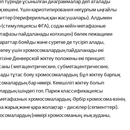
тип түрінде ұсынылған диаграммалар деп аталады
 кешені. Үшін кариотипирования неғұрлым ыңғайлы
иттер (перифериялық қан жасушалары). Алдымен
р (стимуляциясы ФГА), содан кейін метафазные
метафазы пайдаланады колхицин) бөлек лежащими
араттар бояйды және суретке де түсіріп алады,
елеу үшін хромосомалардың пайдаланады екі
ізіне Денверской жіктеу положены екі принцип:
ны ( метацентрические, субметацентрические,
лады тұтас бояу хромосомалардың. Бұл жіктеу барлық
сомалардың бар нөмірі. Кемшілігі жіктеу болып
ардың ішіндегі топ. Париж классификациясы
метафазных хромосомалардың. Әрбір хромосома өзінің
 жарық және қара жолақтар – дискілер (сегменттері).
омосомалардың (нөмірі хромосоманың, иық ауданы,