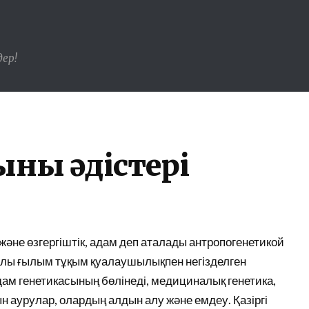
ер!
ның әдістері
және өзгергіштік, адам деп аталады антропогенетикой
ралы ғылым тұқым қуалаушылықпен негізделген
м генетикасының бөлінеді, медициналық генетика,
 аурулар, олардың алдын алу және емдеу. Қазіргі