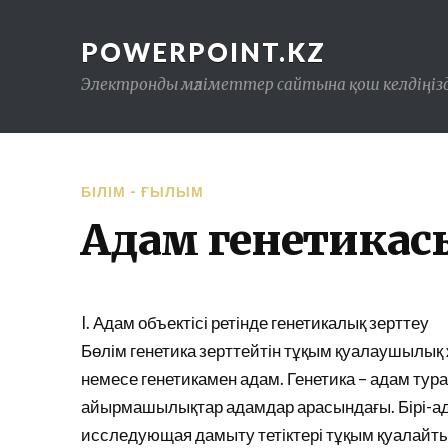
POWERPOINT.KZ
Электронды мәліметтер сайтына қош келдіңізд
БІЛІМ - ҒЫЛЫМ
Адам генетикасы
I. Адам объектісі ретінде генетикалық зерттеу
Бөлім генетика зерттейтін тұқым қуалаушылық 
немесе генетикамен адам. Генетика – адам ту
айырмашылықтар адамдар арасындағы. Бірі-ада
исследующая дамыту тетіктері тұқым қуалайтын