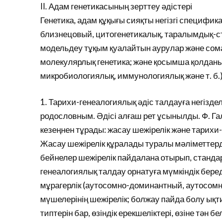
II. Адам генетикасының зерттеу әдістері
Генетика, адам құқығы сияқты негізгі специфик
близнецовый, цитогенетикалық, таралымдық-с
модельдеу тұқым қуалайтын аурулар және сом
молекулярлық генетика; және қосымша қолданыл
микробиологиялық, иммунологиялық және т. б.)
1. Тарихи-генеалогиялық әдіс талдауға негізде
родословным. Әдісі алғаш рет ұсынылды. Ф. Га
кезеңнен тұрады: жасау шежірелік және тарихи
Жасау шежірелік құралады туралы мәліметтер
бейнелер шежірелік пайдалана отырып, стандар
генеалогиялық талдау орнатуға мүмкіндік беред
мұрагерлік (аутосомно-доминантный, аутосомн
мүшелерінің шежірелік; болжау пайда болу ықт
типтерін бар, өзіндік ерекшеліктері, өзіне тән б