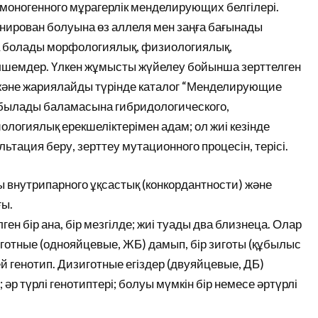
 моногенного мұрагерлік менделирующих белгілері.
нирован болуына өз аллеля мен заңға бағынады
ға болады морфологиялық, физиологиялық,
лшемдер. Үлкен жұмысты жүйелеу бойынша зерттелген
к және жариялайды түрінде каталог “Менделирующие
табылады баламасына гибридологического,
логиялық ерекшеліктерімен адам; ол жиі кезінде
ация беру, зерттеу мутационного процесін, терісі.
ылы внутрипарного ұқсастық (конкордантности) және
ғы.
ен бір ана, бір мезгілде; жиі туады два близнеца. Олар
готные (однояйцевые, ЖБ) дамып, бір зиготы (құбылыс
 генотип. Дизиготные егіздер (двуяйцевые, ДБ)
әр түрлі генотиптері; болуы мүмкін бір немесе әртүрлі