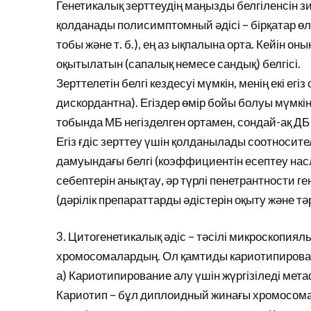
Генетикалық зерттеудің маңызды белгіленсін зи
қолданады полисимптомный әдісі – бірқатар өлш
тобы және т. б.), ең аз ықпалына орта. Кейін о
оқытылатын (сапалық немесе сандық) белгісі.
Зерттелетін белгі кездесуі мүмкін, менің екі егіз
дискордантна). Егіздер өмір бойы болуы мүмкін 
тобында МБ негізделген ортамен, сондай-ақ ДБ 
Егіз ғдіс зерттеу үшін қолданылады соотносит
дамуындағы белгі (коэффициентін есептеу насл
себептерін анықтау, әр түрлі пенетрантности г
(дәрілік препараттарды әдістерін оқыту және тә
3. Цитогенетикалық әдіс – тәсілі микроскопия
хромосомалардың. Ол қамтиды кариотипирован
а) Кариотипирование алу үшін жүргізіледі ме
Кариотип – бұл диплоидный жинағы хромосо