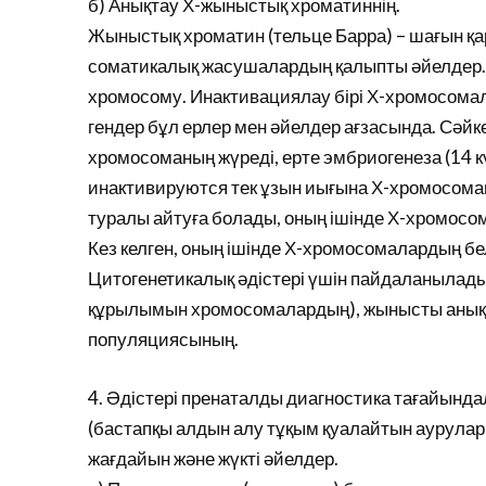
б) Анықтау Х-жыныстық хроматиннің.
Жыныстық хроматин (тельце Барра) – шағын қа
соматикалық жасушалардың қалыпты әйелдер.
хромосому. Инактивациялау бірі Х-хромосома
гендер бұл ерлер мен әйелдер ағзасында. Сәйк
хромосоманың жүреді, ерте эмбриогенеза (14 кү
инактивируются тек ұзын иығына Х-хромосома
туралы айтуға болады, оның ішінде Х-хромосом
Кез келген, оның ішінде Х-хромосомалардың бе
Цитогенетикалық әдістері үшін пайдаланылады
құрылымын хромосомалардың), жынысты анықт
популяциясының.
4. Әдістері пренаталды диагностика тағайында
(бастапқы алдын алу тұқым қуалайтын аурулар
жағдайын және жүкті әйелдер.