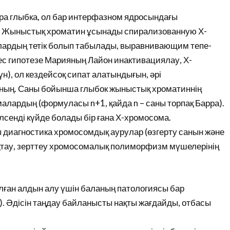
ра глыбка, ол бар интерфазном ядросындағы
 Жыныстық хроматин ұсынады спирализованную Х-
лардың тетік болып табылады, выравнивающим тепе-
ес гипотезе Марияның Лайон инактивациялау, Х-
н), ол кездейсоқ сипат алатындығын, әрі
ның. Саны бойынша глыбок жыныстық хроматиннің
алардың (формуласы n+1, қайда n – саны торпақ Барра).
лсенді күйде болады бір ғана Х-хромосома.
 диагностика хромосомдық аурулар (өзгерту санын және
ау, зерттеу хромосомалық полиморфизм мүшелерінің
лған алдын алу үшін баланың патологиясы бар
). Әдісін таңдау байланысты нақты жағдайды, отбасы