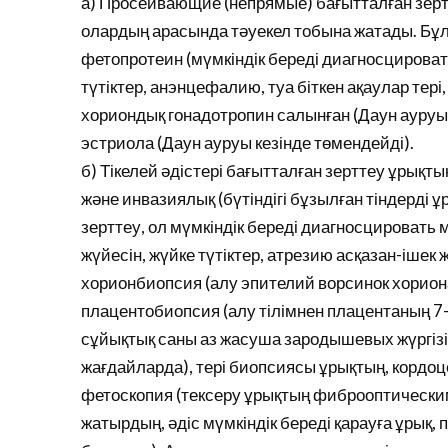
а) Просеивающие (непрямые) бағытталған зертт
олардың арасында тәуекел тобына жатады. Бұл 
фетопротеин (мүмкіндік береді диагносцироват
түтіктер, анэнцефалию, туа біткен ақаулар тер
хориондық гонадотропин салынған (Даун ауруы 
эстриола (Даун ауруы кезінде төмендейді).
б) Тікелей әдістері бағытталған зерттеу ұрықт
және инвазиялық (бүтіндігі бұзылған тіндерді
зерттеу, ол мүмкіндік береді диагносцировать
жүйесін, жүйке түтіктер, атрезию асқазан-ішек
хорионбиопсия (алу эпителий ворсинок хориона 
плацентобиопсия (алу тілімнен плацентаның 7-
сұйықтық саны аз жасуша зародышевых жүргізілед
жағдайларда), тері биопсиясы ұрықтың, кордоцент
фетоскопия (тексеру ұрықтың фиброоптическим
жатырдың, әдіс мүмкіндік береді қарауға ұрық, 