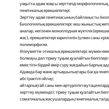
уақытта адам жақсы зерттелді морфологиялық
генетикалық ерекшеліктері.
Зерттеу адам генетикасының байланысты биоло
Биологиялық ерекшеліктері: кеш жыныстық жетіл
аналар, негізінен моноплодная жүктілік (ерекшелі
жас), ерекшеліктері кариотипін (үлкен саны хр
полиморфизм.
Әлеуметтік-этикалық ерекшеліктері: мүмкін ем
болмауы дәл тіркеу тұқым қуалайтын белгілері 
еместігін бірдей өмір сүру жағдайын барлық ад
Адамда бар және артықшылықтары басқа генетик
абстрактілі ойлау;
айтарлықтай саны мен әртүрлілігі мутациялард
зерттеу мүмкіндігі; тіркеу тұқым қуалайтын бе
соматикалық жасушалардың генетикалық талда