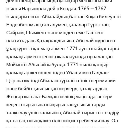
дейін шекара арасында қазақтар мен кыргызами
жылғы Нарынкола дейін Кордая. 1765 — 1767
жылдары соғыс Абылайдың бастап Қоқан билеушісі
Ерденбеком аяқтал алумен, қалалар Түркістан,
Сайрам, Шымкент және міндеттеме Ташкент
платить дань Қазақ хандығына. Абылай жүргізген
ұзақ күресті қалмақтармен. 1771 ауыр шайқастарға
қалмақтармен өзенінің жағалауында орналасқан
Мойынты Абылай кабулда. 1771 жылы қасқыр
қалмақтар жетекшілігіндегі Убаши мен Галдан-
Цэрэна жүгінді Абылаю туралы өтініш перемирии
және бейбіт қиылысқан жерлерді қазақтардың
Жоңғар жағына. Балқаш көлінің маңында, әскери
кеңес отырысына шақырылған ұсыныстарды
талқылау үшін калмыков, Абылай тырысты сендіру
қатысып, оның қажеттілігі жоқ истреблении жау. Ол