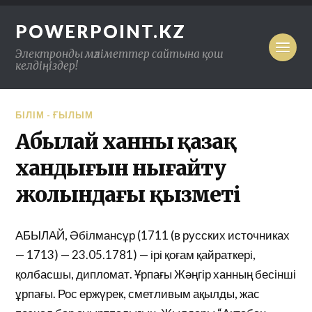
POWERPOINT.KZ
Электронды мәліметтер сайтына қош
келдіңіздер!
БІЛІМ - ҒЫЛЫМ
Абылай ханның қазақ
хандығын нығайту
жолындағы қызметі
АБЫЛАЙ, Әбілмансұр (1711 (в русских источниках
— 1713) — 23.05.1781) — ірі қоғам қайраткері,
қолбасшы, дипломат. Ұрпағы Жәңгір ханның бесінші
ұрпағы. Рос ержүрек, сметливым ақылды, жас