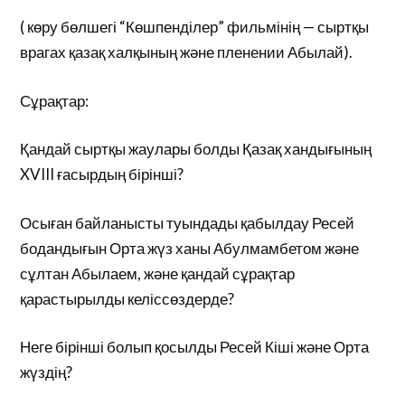
( көру бөлшегі “Көшпенділер” фильмінің — сыртқы
врагах қазақ халқының және пленении Абылай).
Сұрақтар:
Қандай сыртқы жаулары болды Қазақ хандығының
XVIII ғасырдың бірінші?
Осыған байланысты туындады қабылдау Ресей
бодандығын Орта жүз ханы Абулмамбетом және
сұлтан Абылаем, және қандай сұрақтар
қарастырылды келіссөздерде?
Неге бірінші болып қосылды Ресей Кіші және Орта
жүздің?