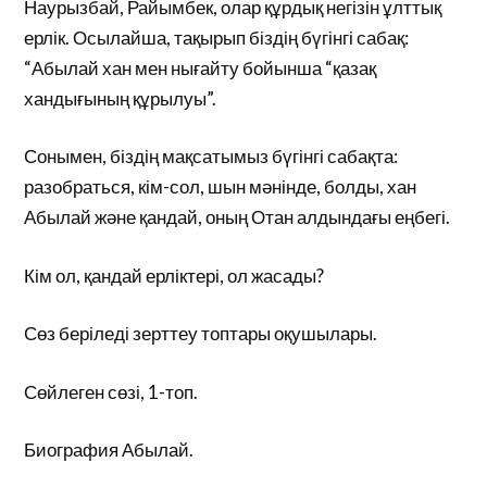
Наурызбай, Райымбек, олар құрдық негізін ұлттық
ерлік. Осылайша, тақырып біздің бүгінгі сабақ:
“Абылай хан мен нығайту бойынша “қазақ
хандығының құрылуы”.
Сонымен, біздің мақсатымыз бүгінгі сабақта:
разобраться, кім-сол, шын мәнінде, болды, хан
Абылай және қандай, оның Отан алдындағы еңбегі.
Кім ол, қандай ерліктері, ол жасады?
Сөз беріледі зерттеу топтары оқушылары.
Сөйлеген сөзі, 1-топ.
Биография Абылай.