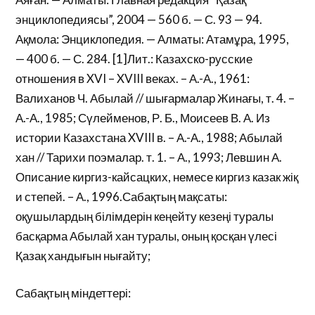
энциклопедиясы”, 2004 — 560 б. — С. 93 — 94.
Ақмола: Энциклопедия. — Алматы: Атамұра, 1995,
— 400 б. — С. 284. [1]Лит.: Казахско-русские
отношения в XVI – XVIII веках. – А.-А., 1961:
Валиханов Ч. Абылай // шығармалар Жинағы, т. 4. –
А.-А., 1985; Сүлейменов, Р. Б., Моисеев В. А. Из
истории Казахстана XVIII в. – А.-А., 1988; Абылай
хан // Тарихи поэмалар. т. 1. – А., 1993; Левшин А.
Описание киргиз-кайсацких, немесе киргиз казак жіқ
и степей. – А., 1996.Сабақтың мақсаты:
оқушылардың білімдерін кеңейту кезеңі туралы
басқарма Абылай хан туралы, оның қосқан үлесі
Қазақ хандығын нығайту;
Сабақтың міндеттері: