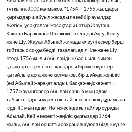
Абылай босатты басым бөлігін қазақ жерінің алып,
тұтқынға 3000 калмыков. “1754 — 1755 жылдары
қырғыздар шабуыл жасады па кейбір ауылдар
Жетісу, ұсақталған жасақтары батыр Жауғаш,
Көкжал Барақ және Шынкожы өзендері Ақсу, Көксу
және Шу. Жауап Абылай жинады елеулі әскер берді
тойтарыс соққы берді, тазалап, еділ, Іле және Шу
етеді. 1756 жылы Абылайдың басшылығымен
қазақтар екі рет соғысқан қарсы біріккен күштер
қытайлықтарға және калмыков, бір шайқас жеңіліс
(өзі Абылай жарақат алды), басқа жеңіске жетті.
1757 жауынгерлер Абылай саны 6 мың адам
табысты қарсы күресті қытай әскерлерінің құрамына
кірді 40 мың адам. Нәтижесінде қытайлар сұрады
Абылай. Кейін кезекті жеңіліс қырғыздар 1764
жылы, Абылай орнатты сохранившуюся біздің күнге