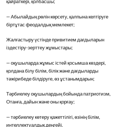
қайраткері, қолбасшы;
— Абылайдың рөлін көрсету, қалпына келтіруге
біртұтас феодалдық мемлекет;
Жалғастыру үстінде привитием дағдыларын
іздестіру-зерттеу жұмыстары;
— оқушыларда жұмыс істей қосымша көздері,
қолдана білу білім, білік және дағдыларды
тәжірибеде білдіруге, өз ұстанымдарын;
Тәрбиелеу оқушылардың бойында патриотизм,
Отанға, дайын және оны қорғау;
— тәрбиелеу көтеру қажеттілігі, өзінің білім,
интеллектуалдық деңгейі.