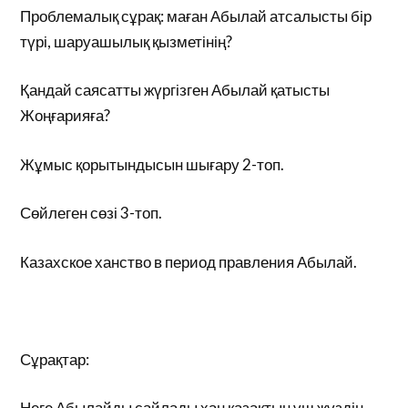
Проблемалық сұрақ: маған Абылай атсалысты бір
түрі, шаруашылық қызметінің?
Қандай саясатты жүргізген Абылай қатысты
Жоңғарияға?
Жұмыс қорытындысын шығару 2-топ.
Сөйлеген сөзі 3-топ.
Казахское ханство в период правления Абылай.
Сұрақтар:
Неге Абылайды сайлады хан қазақтың үш жүздің