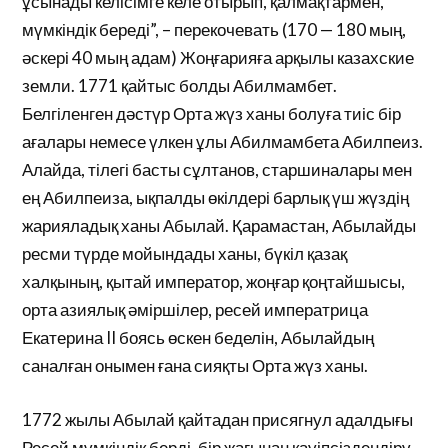
ұсынады келісімге келе отырып, қалмақтармен,
мүмкіндік береді”, – перекочевать (170 — 180 мың,
әскері 40 мың адам) Жоңғарияға арқылы казахские
земли. 1771 қайтыс болды Абилмамбет.
Белгіленген дәстүр Орта жүз ханы болуға тиіс бір
ағалары немесе үлкен ұлы Абилмамбета Абилпеиз.
Алайда, тілегі басты сұлтанов, старшиналары мен
ең Абилпеиза, ықпалды өкілдері барлық үш жүздің
жарияладық ханы Абылай. Қарамастан, Абылайды
ресми түрде мойындады ханы, бүкіл қазақ
халқының, қытай император, жоңғар қоңтайшысы,
орта азиялық әміршілер, ресей императрица
Екатерина II боясь өскен беделін, Абылайдың
саналған онымен ғана сияқты Орта жүз ханы.
1772 жылы Абылай қайтадан присягнул адалдығы
Ресей мүмкіндік берді, бір жағынан қауіпсіздендіру