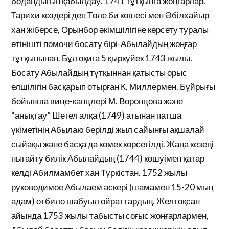
бодандығын қабылдау. 1741 тұтқынға жоңғарлар.
Тарихи көздері деп Төле би көшесі мен Әбілхайыр
хан жіберсе, Орынбор әкімшілігіне көрсету туралы
өтінішті помочи босату бірі-Абылайдың жоңғар
тұтқынынан. Бұл оқиға 5 қыркүйек 1743 жылы.
Босату Абылайдың тұтқыннан қатысты орыс
елшілігін басқарып отырған К. Миллермен. Бұйрығы
бойынша вице-канцлері М. Воронцова және
“анықтау” Шетел алқа (1749) атынан патша
үкіметінің Абылаю берілді жыл сайынғы ақшалай
сыйақы және басқа да көмек көрсетілді. Жаңа кезеңі
нығайту билік Абылайдың (1744) көшуімен қатар
келді Абилмамбет хан Түркістан. 1752 жылы
руководимое Абылаем әскері (шамамен 15-20 мың
адам) отбило шабуыл ойраттардың. Желтоқсан
айында 1753 жылы табысты соғыс жоңғарлармен,