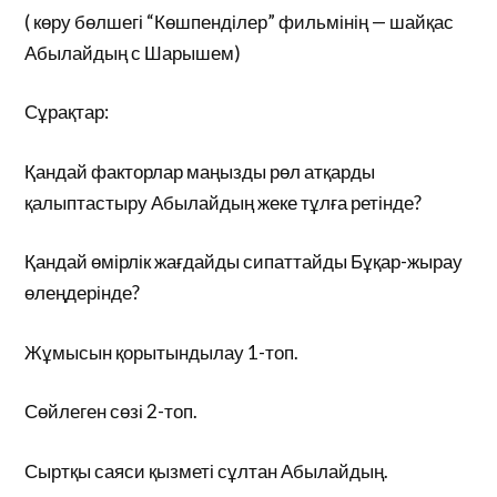
( көру бөлшегі “Көшпенділер” фильмінің — шайқас
Абылайдың с Шарышем)
Сұрақтар:
Қандай факторлар маңызды рөл атқарды
қалыптастыру Абылайдың жеке тұлға ретінде?
Қандай өмірлік жағдайды сипаттайды Бұқар-жырау
өлеңдерінде?
Жұмысын қорытындылау 1-топ.
Сөйлеген сөзі 2-топ.
Сыртқы саяси қызметі сұлтан Абылайдың.