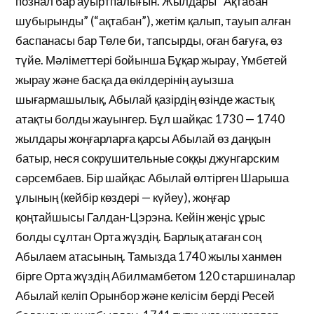
познал бар ауыртпалығын. Жылдары “Ақтабан
шубырынды” (“ақтабан”), жетім қалып, тауып алған
баспанасы бар Төле би, тапсырды, оған бағуға, өз
түйе. Мәліметтері бойынша Бұқар жырау, Үмбетей
жырау және басқа да өкілдерінің ауызша
шығармашылық, Абылай қазірдің өзінде жастық
атақты болды жауынгер. Бұл шайқас 1730 — 1740
жылдары жоңғарларға қарсы Абылай өз даңқын
батыр, неся сокрушительные соққы джунгарским
сәрсембаев. Бір шайқас Абылай өлтірген Шарыша
ұлының (кейбір көздері — күйеу), жоңғар
қоңтайшысы Галдан-Цэрэна. Кейін жеңіс ұрыс
болды сұлтан Орта жүздің. Барлық атаған соң
Абылаем атасының. Тамызда 1740 жылы ханмен
бірге Орта жүздің Абилмамбетом 120 старшиналар
Абылай келіп Орынбор және келісім берді Ресей