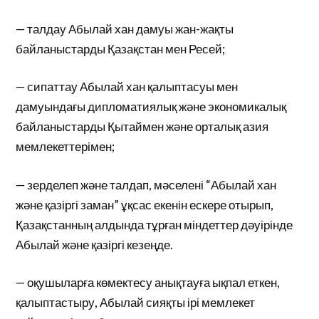
— талдау Абылай хан дамуы жан-жақты
байланыстарды Қазақстан мен Ресей;
— сипаттау Абылай хан қалыптасуы мен
дамуындағы дипломатиялық және экономикалық
байланыстарды Қытаймен және орталық азия
мемлекеттерімен;
— зерделеп және талдап, мәселені “Абылай хан
және қазіргі заман” ұқсас екенін ескере отырып,
Қазақстанның алдында тұрған міндеттер дәуірінде
Абылай және қазіргі кезеңде.
— оқушыларға көмектесу анықтауға ықпал еткен,
қалыптастыру, Абылай сияқты ірі мемлекет