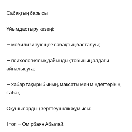
Сабақтың барысы
Ұйымдастыру кезеңі:
— мобилизирующее сабақтың басталуы;
— психологиялық дайындық тобының алдағы
айналысуға;
— хабар тақырыбының, мақсаты мен міндеттерінің
сабақ.
Оқушылардың зерттеушілік жұмысы:
I топ — Өмірбаян Абылай.