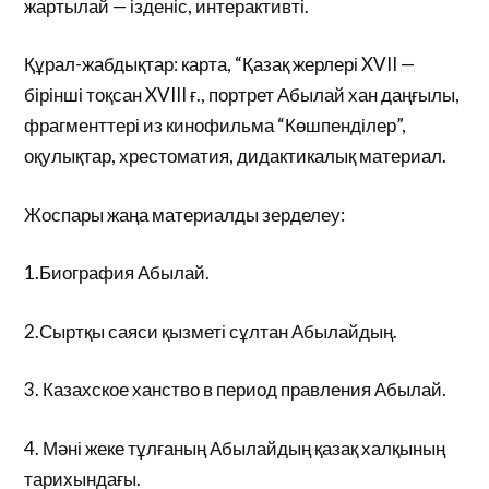
жартылай — ізденіс, интерактивті.
Құрал-жабдықтар: карта, “Қазақ жерлері XVII —
бірінші тоқсан XVIII ғ., портрет Абылай хан даңғылы,
фрагменттері из кинофильма “Көшпенділер”,
оқулықтар, хрестоматия, дидактикалық материал.
Жоспары жаңа материалды зерделеу:
1.Биография Абылай.
2.Сыртқы саяси қызметі сұлтан Абылайдың.
3. Казахское ханство в период правления Абылай.
4. Мәні жеке тұлғаның Абылайдың қазақ халқының
тарихындағы.