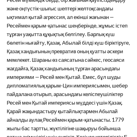
және оңтүстік-шығыс шептері желтоқсандағы
ықтимал қытай агрессия, ал екінші жағынан —
Ресеймен қарым-қатынас шеңберінде, жұмыс істеп
тұрған уақытта құқықтық белгілеу. Барлық күш
бөлетін нығайту, Қазақ. Абылай білді күш біріктіруге,
Қазақ хандығының превратив оның қуатты әскери
мемлекет. Шараны өз саясатына сәйкес, геосаяси
жағдайға, Қазақ хандығының тұрған арасындағы
империями — Ресей мен Қытай. Емес, бұл шуды
дипломатиялық қарым-Цин империясымен, шебер
пайдалана отырып, арасындағы келіспеушіліктер
Ресей мен Қытай империясы мүддесі үшін Қазақ.
Қарай жақындастыру қытайлықтармен Абылай
айналды аулақ Ресеймен қарым-қатынасты. 1779
жылы бас тартты, жүктілігіне шақыруы бойынша
патша әкімшілігі үшін сүрісіп. Кезінде көтерілістің Е.