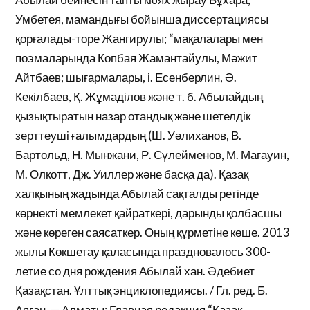
Умбетея, мамандығы бойынша диссертациясы
қорғалады-торе Жангирулы; “мақалалары мен
поэмаларында Копбая Жамантайулы, Мәжит
Айтбаев; шығармалары, і. Есенберлин, Ә.
Кекілбаев, Қ. Жұмаділов және т. б. Абылайдың
қызықтыратын назар отандық және шетелдік
зерттеуші ғалымдардың (Ш. Уәлиханов, В.
Бартольд, Н. Мынжани, Р. Сүлейменов, М. Мағауин,
М. Олкотт, Дж. Уиллер және басқа да). Қазақ
халқының жадында Абылай сақталды ретінде
көрнекті мемлекет қайраткері, дарынды қолбасшы
және көреген саясаткер. Оның құрметіне көше. 2013
жылы Көкшетау қаласында праздновалось 300-
летие со дня рождения Абылай хан. Әдебиет
Қазақстан. Ұлттық энциклопедиясы. / Гл. ред. Б.
Аяған. — Алматы: Главная редакция “Қазақ