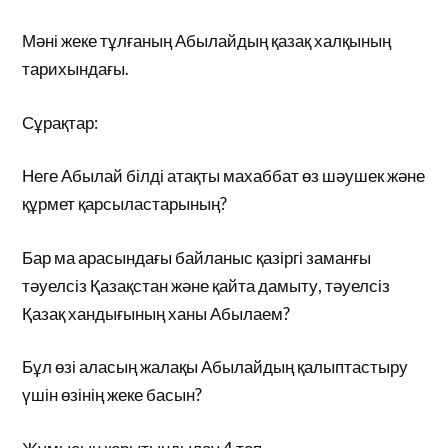
Мәні жеке тұлғаның Абылайдың қазақ халқының
тарихындағы.
Сұрақтар:
Неге Абылай білді атақты махаббат өз шәушек және
құрмет қарсыластарының?
Бар ма арасындағы байланыс қазіргі заманғы
тәуелсіз Қазақстан және қайта дамыту, тәуелсіз
Қазақ хандығының ханы Абылаем?
Бұл өзі аласың жалақы Абылайдың қалыптастыру
үшін өзінің жеке басын?