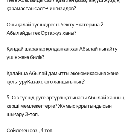
қарамастан салт-чингизидов?
Оны қалай түсіндіресіз бекіту Екатерина 2
Абылайды тек Орта жүз ханы?
Қандай шаралар қолданған хан Абылай нығайту
үшін жеке билік?
Қалайша Абылай дамытты экономикасына және
культуруКазахского хандығының?
5. Сіз түсіндіруге әртүрлі қатынасы Абылай ханның
көрші мемлекеттерге? Жұмыс қорытындысын
шығару 3-топ.
Сөйлеген сөзі, 4 топ.