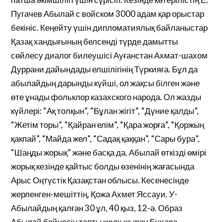
Пугачев Абылай с войском 3000 адам қар орыстар
бекініс. Кеңейту үшін дипломатиялық байланыстар
Қазақ хандығының белсенді түрде дамытты
сөйлесу диалог билеушісі Ауғанстан Ахмат-шахом
Дуррани дайындады елшілігінің Түркияға. Бұл да
абылайдың дарынды күйші, ол жақсы білген және
өте ұнады фольклор казахского народа. Ол жазды
күйлері: “Ақ толқын”, “Бұлан жігіт”, “Дүние қалды”,
“Жетім торы”, “Қайран елім”, “Қара жорға”, “Қоржың
қакпай”, “Майда жел”, “Садақ қаққан”, “Сары бура”,
“Шаңды жорық” және басқа да. Абылай өткізді өмірі
жорық кезінде қайтыс болды өзенінің жағасында
Арыс Оңтүстік Қазақстан облысы. Кесенесінде
жерленген-мешіттің, Қожа Ахмет Яссауи. У-
Абылайдың қалған 30 ұл, 40 қыз, 12-ә. Образ
Абылай бейнесін тапты кюях жырау Бұхара,