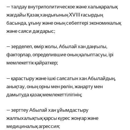
— талдау внутриполитическое және халықаралық
жағдайы Қазақ хандығының XVIII ғасырдың
басында, ұғыну және оның себептері экономикалық
және саяси дағдарыс;
— зерделеп, өмір жолы, Абылай хан даңғылы,
факторлар, определившие оның қалыптасуы, ірі
мемлекеттік қайраткер;
— қарастыру және ішкі саясатын хан Абылайдың,
анықтау, оның орны мен рөлін, жаңарту мен
дамытуда қазақ мемлекеттілігінің;
— зерттеу Абылай хан ұйымдастыру
жалпыхалықтық қарсы күрес жоңғар және
медициналық агрессия;