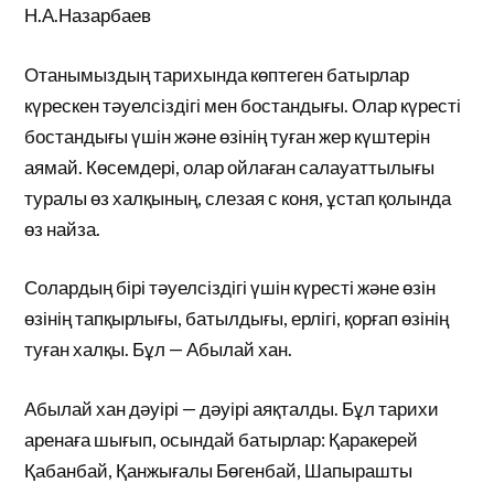
Н.А.Назарбаев
Отанымыздың тарихында көптеген батырлар
күрескен тәуелсіздігі мен бостандығы. Олар күресті
бостандығы үшін және өзінің туған жер күштерін
аямай. Көсемдері, олар ойлаған салауаттылығы
туралы өз халқының, слезая с коня, ұстап қолында
өз найза.
Солардың бірі тәуелсіздігі үшін күресті және өзін
өзінің тапқырлығы, батылдығы, ерлігі, қорғап өзінің
туған халқы. Бұл — Абылай хан.
Абылай хан дәуірі — дәуірі аяқталды. Бұл тарихи
аренаға шығып, осындай батырлар: Қаракерей
Қабанбай, Қанжығалы Бөгенбай, Шапырашты