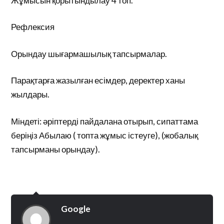
Жұмысын қорытындылау 4 топ.
Рефлексия
Орындау шығармашылық тапсырмалар.
Парақтарға жазылған есімдер, деректер ханы
жылдары.
Міндеті: әріптерді пайдалана отырып, сипаттама
беріңіз Абылаю ( топта жұмыс істеуге), (жобалық
тапсырманы орындау).
Google