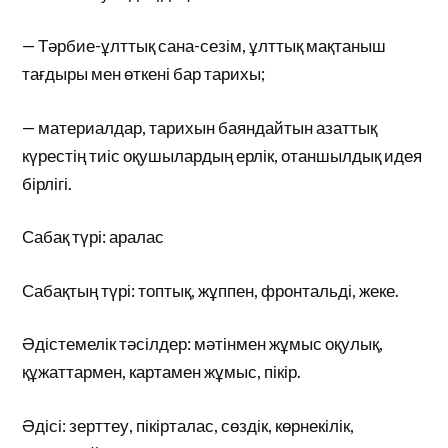
— Тәрбие-ұлттық сана-сезім, ұлттық мақтаныш
тағдыры мен өткені бар тарихы;
— материалдар, тарихын баяндайтын азаттық
күрестің тиіс оқушылардың ерлік, отаншылдық идея
бірлігі.
Сабақ түрі: аралас
Сабақтың түрі: топтық, жұппен, фронтальді, жеке.
Әдістемелік тәсілдер: мәтінмен жұмыс оқулық,
құжаттармен, картамен жұмыс, пікір.
Әдісі: зерттеу, пікірталас, сөздік, көрнекілік,