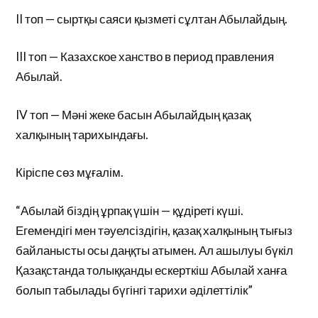
II топ — сыртқы саяси қызметі сұлтан Абылайдың.
III топ — Казахское ханство в период правления
Абылай.
IV топ — Мәні жеке басын Абылайдың қазақ
халқының тарихындағы.
Кіріспе сөз мұғалім.
“Абылай біздің ұрпақ үшін — құдіреті күші.
Егемендігі мен тәуелсіздігін, қазақ халқының тығыз
байланысты осы даңқты атымен. Ал ашылуы бүкіл
Қазақстанда толыққанды ескерткіш Абылай ханға
болып табылады бүгінгі тарихи әділеттілік”