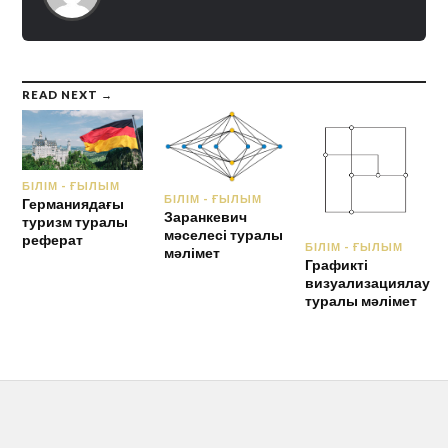
READ NEXT →
БІЛІМ - ҒЫЛЫМ
БІЛІМ - ҒЫЛЫМ
Германиядағы
Заранкевич
туризм туралы
мәселесі туралы
реферат
БІЛІМ - ҒЫЛЫМ
мәлімет
Графикті
визуализациялау
туралы мәлімет