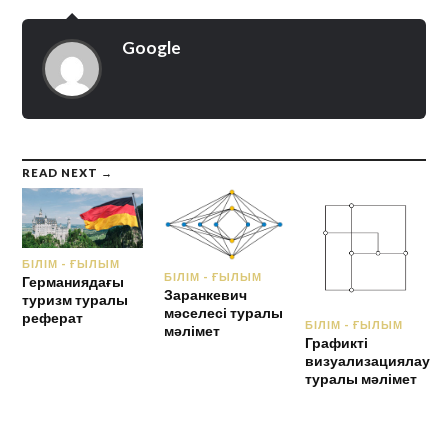
Google
READ NEXT →
БІЛІМ - ҒЫЛЫМ
БІЛІМ - ҒЫЛЫМ
Германиядағы
Заранкевич
туризм туралы
мәселесі туралы
реферат
БІЛІМ - ҒЫЛЫМ
мәлімет
Графикті
визуализациялау
туралы мәлімет