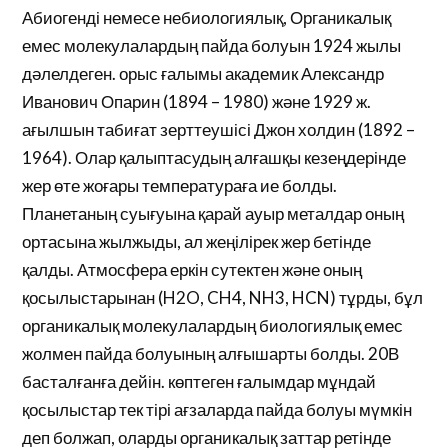
Абиогенді немесе небиологиялық, Органикалық
емес молекулалардың пайда болуын 1924 жылы
дәлелдеген. орыс ғалымы академик Александр
Иванович Опарин (1894 – 1980) және 1929 ж.
ағылшын табиғат зерттеушісі Джон холдин (1892 –
1964). Олар қалыптасудың алғашқы кезеңдерінде
жер өте жоғары температураға ие болды.
Планетаның суығуына қарай ауыр металдар оның
ортасына жылжыды, ал жеңілірек жер бетінде
қалды. Атмосфера еркін сутектен және оның
қосылыстарынан (H2O, CH4, NH3, HCN) тұрды, бұл
органикалық молекулалардың биологиялық емес
жолмен пайда болуының алғышарты болды. 20В
басталғанға дейін. көптеген ғалымдар мұндай
қосылыстар тек тірі ағзаларда пайда болуы мүмкін
деп болжап, оларды органикалық заттар ретінде