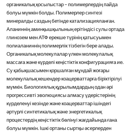
органикалық қосылыстар – полимерлердің пайда
болуы мүмкін болды. Полимерлер синтезі
минералды саздың бетінде катализацияланған.
Аланиннің аминқышқылының ерітіндісі сулы ортада
глинозем мен АТФ ерекше түрінің қатысуымен
полиаланиннің полимерлік тізбегін бере алады.
Органикалық молекулалар үлкен молекулалық
массаға және күрделі кеңістіктік конфигурацияға ие.
Су қабықшасымен қоршалған мұндай жоғары
молекулалық кешендер коацерваттарға біріктірілуі
мүмкін. Биологиялық құрылымдардың одан әрі
прогрессивті эволюциясы алмасу үдерістерінің
күрделенуі кезінде және коацерваттар ішіндегі
әртүрлі синтетикалық және энергетикалық
процестердің кеңістіктік бөлінуі жағдайында ғана
болуы мүмкін. Ішкі ортаны сыртқы әсерлерден