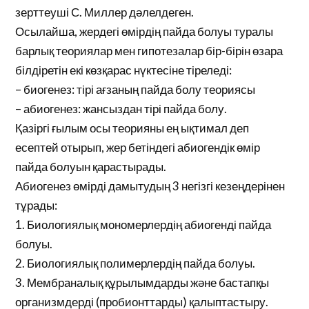
зерттеуші С. Миллер дәлелдеген.
Осылайша, жердегі өмірдің пайда болуы туралы
барлық теориялар мен гипотезалар бір-бірін өзара
білдіретін екі көзқарас нүктесіне тіреледі:
– биогенез: тірі ағзаның пайда болу теориясы
– абиогенез: жансыздан тірі пайда болу.
Қазіргі ғылым осы теорияны ең ықтимал деп
есептей отырып, жер бетіндегі абиогендік өмір
пайда болуын қарастырады.
Абиогенез өмірді дамытудың 3 негізгі кезеңдерінен
тұрады:
1. Биологиялық мономерлердің абиогенді пайда
болуы.
2. Биологиялық полимерлердің пайда болуы.
3. Мембраналық құрылымдарды және бастапқы
организмдерді (пробионттарды) қалыптастыру.