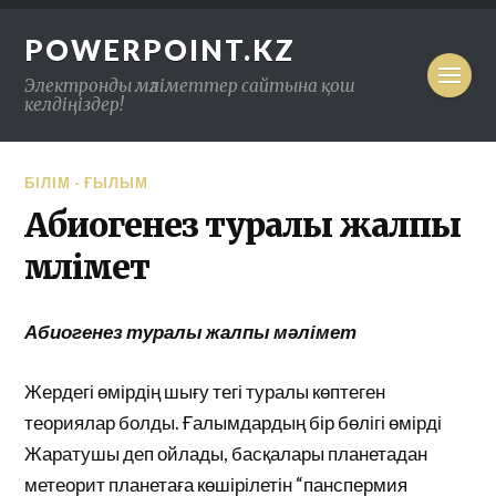
POWERPOINT.KZ
Электронды мәліметтер сайтына қош
келдіңіздер!
БІЛІМ - ҒЫЛЫМ
Абиогенез туралы жалпы
мәлімет
Абиогенез туралы жалпы мәлімет
Жердегі өмірдің шығу тегі туралы көптеген
теориялар болды. Ғалымдардың бір бөлігі өмірді
Жаратушы деп ойлады, басқалары планетадан
метеорит планетаға көшірілетін “панспермия