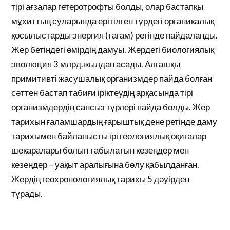
тірі ағзалар гетеротрофты болды, олар бастапқы
мұхиттың суларында ерітілген түрдегі органикалық
қосылыстарды энергия (тағам) ретінде пайдаланды.
Жер бетіндегі өмірдің дамуы. Жердегі биологиялық
эволюция 3 млрд.жылдан асады. Алғашқы
примитивті жасушалық организмдер пайда болған
сәттен бастап табиғи іріктеудің арқасында тірі
организмдердің сансыз түрлері пайда болды. Жер
тарихын ғаламшардың ғарыштық дене ретінде даму
тарихымен байланысты ірі геологиялық оқиғалар
шекаралары болып табылатын кезеңдер мен
кезеңдер – уақыт аралығына бөлу қабылданған.
Жердің геохронологиялық тарихы 5 дәуірден
тұрады.