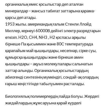
органикалық емес қосылыстар деп аталған
минералдар – жансыз табиғат заттарына қарама-
қарсы деп атады.
1953 жылы. американдық ғалым Стенли Ллойд
Миллер, кернеуі 60000В дейінгі электр разрядтарын
өткізіп. H2O, CH4, NH3 , H2 қоспасы арқылы
бірнеше Па қысыммен және 80С температурада
қарапайым май қышқылдары, несепнәр, сірке суы,
құмырсқа қышқылдары және бірнеше амин
қышқылдары – ақуыз молекулалары салынатын
заттар алынды. Органикалық қосылыстардың
абиогенді синтезінің мүмкіндігі, сондай-ақ олардың
ғарыш кеңістігінде табылуымен расталады.
Биологиялық полимерлердің пайда болуы. Жердегі
жағдайлардың жұмсаруына қарай күрделі