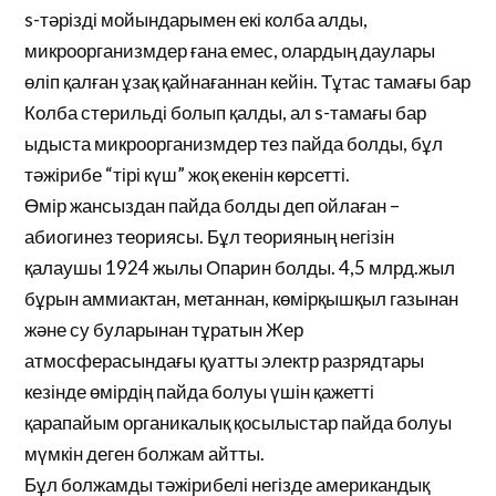
s-тәрізді мойындарымен екі колба алды,
микроорганизмдер ғана емес, олардың даулары
өліп қалған ұзақ қайнағаннан кейін. Тұтас тамағы бар
Колба стерильді болып қалды, ал s-тамағы бар
ыдыста микроорганизмдер тез пайда болды, бұл
тәжірибе “тірі күш” жоқ екенін көрсетті.
Өмір жансыздан пайда болды деп ойлаған –
абиогинез теориясы. Бұл теорияның негізін
қалаушы 1924 жылы Опарин болды. 4,5 млрд.жыл
бұрын аммиактан, метаннан, көмірқышқыл газынан
және су буларынан тұратын Жер
атмосферасындағы қуатты электр разрядтары
кезінде өмірдің пайда болуы үшін қажетті
қарапайым органикалық қосылыстар пайда болуы
мүмкін деген болжам айтты.
Бұл болжамды тәжірибелі негізде американдық