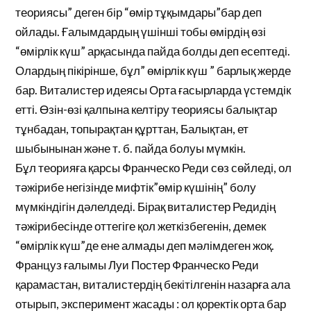
теориясы” деген бір “өмір тұқымдары”бар деп
ойлады. Ғалымдардың үшінші тобы өмірдің өзі
“өмірлік күш” арқасында пайда болды деп есептеді.
Олардың пікірінше, бұл” өмірлік күш ” барлық жерде
бар. Виталистер идеясы Орта ғасырларда үстемдік
етті. Өзін-өзі қалпына келтіру теориясы балықтар
тұнбадан, топырақтан құрттан, Балықтан, ет
шыбынынан және т. б. пайда болуы мүмкін.
Бұл теорияға қарсы Франческо Реди сөз сөйледі, ол
тәжірибе негізінде мифтік”өмір күшінің” болу
мүмкіндігін дәлелдеді. Бірақ виталистер Редидің
тәжірибесінде оттегіге қол жеткізбегенін, демек
“өмірлік күш”де ене алмады деп мәлімдеген жоқ.
Француз ғалымы Луи Постер Франческо Реди
қарамастан, виталистердің бекітілгенін назарға ала
отырып, эксперимент жасады : ол қоректік орта бар