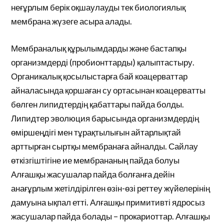
неғұрлым берік оқшаулауды тек биологиялық
мембрана жүзеге асыра алады.
Мембраналық құрылымдарды және бастапқы
организмдерді (пробионттарды) қалыптастыру.
Органикалық қосылыстарға бай коацерваттар
айналасында қоршаған су ортасынан коацерватты
бөлген липидтердің қабаттары пайда болды.
Липидтер эволюция барысында организмдердің
өміршеңдігі мен тұрақтылығын айтарлықтай
арттырған сыртқы мембранаға айналды. Сайлау
өткізгіштігіне ие мембрананың пайда болуы
Алғашқы жасушалар пайда болғанға дейін
анағұрлым жетілдірілген өзін-өзі реттеу жүйелерінің
дамуына ықпал етті. Алғашқы примитивті ядросыз
жасушалар пайда болады – прокариоттар. Алғашқы