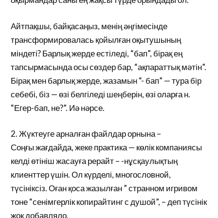
Айтпақшы, байқасаңыз, менің әңгімесінде
трансформировалась қойылған оқытушының
міндеті? Барлық жерде естіледі, “бап”, бірақ ең
тапсырмасында осы сөздер бар, “ақпараттық мәтін”.
Бірақ мен барлық жерде, жазамын “- бап” — тура бір
себебі, біз — өзі белгіледі шеңберін, өзі оларға н.
“Егер-бап, не?”. Иә нәрсе.
2. Жүктеуге арналған файлдар орнына –
Соңғы жағдайда, жеке практика — көлік компаниясы
келді өтініш жасауға рерайт – -нұсқаулықтың
клиенттер үшін. Ол күрделі, многословной,
түсініксіз. Оған қоса жазылған ” странном игривом
тоне “сенімгерлік копирайтинг с душой”, – деп түсінік
жоқ добавляло.