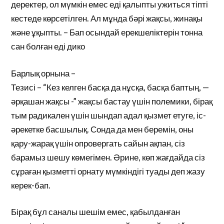
деректер, ол мүмкін емес еді қалыпты ужиться тіпті
кестеде көрсетілген. Ал мұнда бәрі жақсы, жинақы
және ұқыпты. – Бап осындай ерекшеліктерін тонна
сан болған еді дико
Барлық орнына –
Тезисі – “Кез келген басқа да нұсқа, басқа баптың, —
әрқашан жақсы -” жақсы бастау үшін полемики, бірақ
тым радикален үшін шындап адал қызмет етуге, іс-
әрекетке басшылық. Сонда да мен беремін, оны
қару-жарақ үшін опровергать сайын ақпан, сіз
барамыз шешу көмегімен. Әрине, көп жағдайда сіз
сұраған қызметті орнату мүмкіндігі туады деп жазу
керек-бап.
Бірақ бұл саналы шешім емес, қабылданған