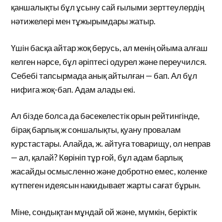
қаншалықты бұл ұсыну сай ғылыми зерттеулердің
нәтижелері мен тұжырымдары жатыр.
Үшін басқа айтар жоқ берусь, ал менің ойыма алғаш
келген нәрсе, бұл әріптесі одурел және переучился.
Себебі тапсырмада анық айтылған — бап. Ал бұл
нифига жоқ-бап. Адам алады екі.
Ал бізде болса да бәсекелестік орын рейтингінде,
бірақ барлық ж соншалықты, қуану провалам
курстастары. Алайда, ж. айтуға товарищу, ол неправ
— ал, қалай? Көрініп тұр ғой, бұл адам барлық
жасайды осмысленно және добротно емес, коленке
күтпеген идеясын накидывает жарты сағат бұрын.
Міне, сондықтан мұндай ой және, мүмкін, беріктік