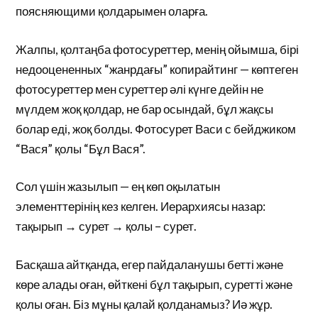
поясняющими қолдарымен оларға.
Жалпы, қолтаңба фотосуреттер, менің ойымша, бірі
недооцененных “жанрдағы” копирайтинг — көптеген
фотосуреттер мен суреттер әлі күнге дейін не
мүлдем жоқ қолдар, не бар осындай, бұл жақсы
болар еді, жоқ болды. Фотосурет Васи с бейджиком
“Вася” қолы “Бұл Вася”.
Сол үшін жазылып — ең көп оқылатын
элементтерінің кез келген. Иерархиясы назар:
тақырып → сурет → қолы – сурет.
Басқаша айтқанда, егер пайдаланушы бетті және
көре алады оған, өйткені бұл тақырып, суретті және
қолы оған. Біз мұны қалай қолданамыз? Иә жұр.