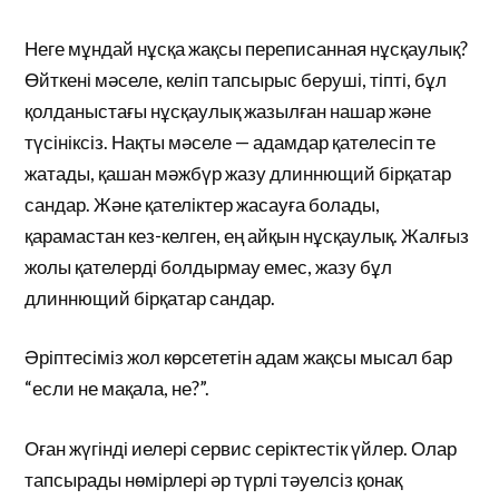
Неге мұндай нұсқа жақсы переписанная нұсқаулық?
Өйткені мәселе, келіп тапсырыс беруші, тіпті, бұл
қолданыстағы нұсқаулық жазылған нашар және
түсініксіз. Нақты мәселе — адамдар қателесіп те
жатады, қашан мәжбүр жазу длиннющий бірқатар
сандар. Және қателіктер жасауға болады,
қарамастан кез-келген, ең айқын нұсқаулық. Жалғыз
жолы қателерді болдырмау емес, жазу бұл
длиннющий бірқатар сандар.
Әріптесіміз жол көрсететін адам жақсы мысал бар
“если не мақала, не?”.
Оған жүгінді иелері сервис серіктестік үйлер. Олар
тапсырады нөмірлері әр түрлі тәуелсіз қонақ