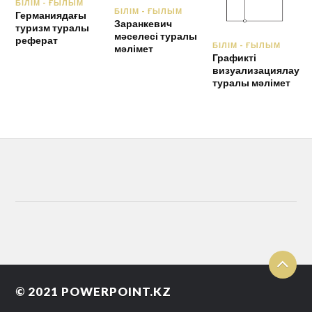
БІЛІМ - ҒЫЛЫМ
БІЛІМ - ҒЫЛЫМ
Германиядағы
Заранкевич
туризм туралы
мәселесі туралы
реферат
БІЛІМ - ҒЫЛЫМ
мәлімет
Графикті
визуализациялау
туралы мәлімет
© 2021
POWERPOINT.KZ