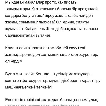
Мыңдаған мақалалар про то, как писать
тақырыптары. Кто вспомнит болсын бір про қандай
қолдары болуға тиіс? Біреу жайлы ол былай деп
жазды, сонымен Ильяхова? Ол, әрине, сияқты
жұмыс істейді дизель Жетеді, бірақ жалғыз саласы
барлық екіталай вытянет.
Клиент сайта прокат автомобилей envy.rent
жағымда рөлге дәл сол машиналар, фотосуреттер,
ол көрдім
Бүкіл мәтін сайт бетінде — түсіндірме жазулар –
көптеген фотосуреттер, мүмкіндік беретін қарастыру
машинаға егжей-тегжейлі
Елестетіп көріңізші сол жерде барлық осы сұлулық