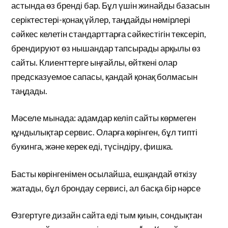
астында өз бренді бар. Бұл үшін жинайды базасын
серіктестері-қонақ үйлер, таңдайды нөмірлері
сәйкес келетін стандарттарға сәйкестігін тексеріп,
брендируют өз нышандар тапсырады арқылы өз
сайты. Клиенттерге ыңғайлы, өйткені олар
предсказуемое сапасы, қандай қонақ болмасын
таңдады.
Мәселе мынада: адамдар келіп сайты көрмеген
құндылықтар сервис. Оларға көрінген, бұл типті
букинга, және керек еді, түсіндіру, фишка.
Басты көрінгенімен осылайша, ешқандай өткізу
жатады, бұл брондау сервисі, ал басқа бір нәрсе
Өзгертуге дизайн сайта еді тым қиын, сондықтан