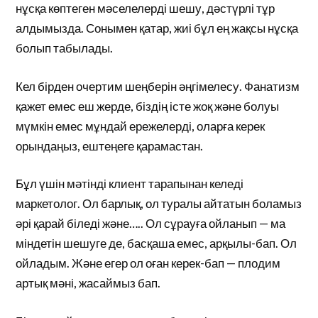
нұсқа көптеген мәселелерді шешу, дәстүрлі тұр
алдымызда. Сонымен қатар, жиі бұл ең жақсы нұсқа
болып табылады.
Кел бірден очертим шеңберін әңгімелесу. Фанатизм
қажет емес еш жерде, біздің істе жоқ және болуы
мүмкін емес мұндай ережелерді, оларға керек
орындаңыз, ештеңеге қарамастан.
Бұл үшін мәтінді клиент тарапынан келеді
маркетолог. Ол барлық, ол туралы айтатын боламыз
әрі қарай біледі және….. Ол сұрауға ойланып — ма
міндетін шешуге де, басқаша емес, арқылы-бап. Ол
ойладым. Және егер ол оған керек-бап — плодим
артық мәні, жасаймыз бап.