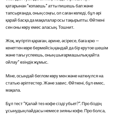
қатарынан “копаешь” атты пишешь бап және
тапсырғанда, оның соңғы, ол саған келеді, бұл әрі
қарай басқа да мақалалар осы тақырыпты. Өйткені
сен оны көру емес аласың. Тошнит.
Жоқ, жүгіртіп қараған, әрине, әсіресе, баға қою —
кенеттен көре бермейсің қандай да бір крутое шешім
және тағы успеешь, оның шығармашылық қайта
ойлау” өзіндік жұмыс.
Міне, осындай беглом көру мен және наткнулся на
статью әріптестер. Және завис. Өйткені, бұл емес,
мақала.
Бұл тест “Қалай тез кофе сізді убьет?”. Про біздің
ұсынудың пайдасы немесе зияны кофе. Про болса,