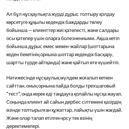
Ал бұл нұсқаулықта жүрді дұрыс толтыру қолдау
көрсетуге құқылы кедендік баждарды төлеу
бойынша — клиенттер жиі қателесті, және салдары
осы қателер үшін оларға болезненными. Ақша кетіп
бойынша дұрыс емес мекен-жайлар (шоттарына
кеден бекетінің орнына шоттар кедендік басқару,
шартты түрде айтқанда) және қайтып өте күшейтіп.
Нәтижесінде нұсқаулық мүлдем жоғалып кеткен
сайттан, оның орнына пайда болды трехшаговый
“тест”, онда керек еді таңдауға қолайлы нұсқа жауап.
Соңында клиент ай сайын дербес сілтемені қазірдің
өзінде толтырылған құжаттар, лайықты үшін жағдай.
Және олар талап етілген қосу тек өзінің
деректемелері.