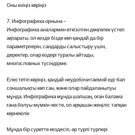
Оны өзіңіз көріңіз
7. Инфографика орнына –
Инфографика аналармен өткізілген дөңгелек үстел
ақпараты, ол кезде бізде көп қандай да бір
параметрлерін, сандарды салыстыру үшін,
деректер, олар өздері туралы айтады,
многословных түсіндірме.
Елестетіп көріңіз, қандай неудобочитаемой еді-бап
соншалықты көп сан, және олар пайдаланылуы
мұнда. Инфографика мұнда шапшаң, оған балама
ғана болуы мүмкін-кесте, ол әрқашан жеңіліс тапқан
көрнекілік
Мұнда бір суретте кездесіп, әр түрлі түрлері