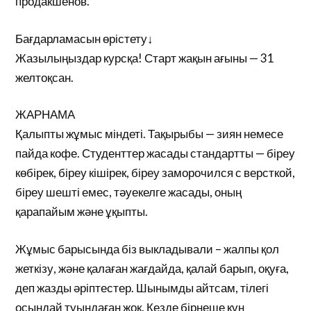
продакшенов.
Бағдарламасын өрістету↓
Жазылыңыздар курсқа! Старт жақын ағыны — 31
желтоқсан.
ЖАРНАМА
Қалыпты жұмыс міндеті. Тақырыбы — зиян немесе
пайда кофе. Студенттер жасады стандартты — біреу
көбірек, біреу кішірек, біреу заморочился с версткой,
біреу шешті емес, тәуекелге жасады, оның
қарапайым және ұқыпты.
Жұмыс барысында біз выкладывали – жалпы қол
жеткізу, және қалаған жағдайда, қалай барып, оқуға,
деп жазды әріптестер. Шынымды айтсам, тілегі
осындай туындаған жоқ. Кезде бірнеше күн