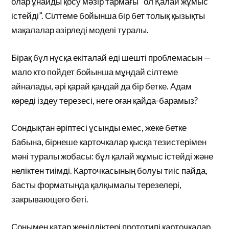
олар ұнайды қосу мәзір тармағы “ол Қалай жұмыс
істейді”. Сілтеме бойынша бір бет толық қызықты
мақалалар әзірледі моделі туралы.
Бірақ бұл нұсқа екіталай еді шешті проблемасын —
мало кто пойдет бойынша мұндай сілтеме
айналады, әрі қарай қандай да бір бетке. Адам
көреді іздеу терезесі, неге оған қайда-барамыз?
Сондықтан әріптесі ұсынды емес, жеке бетке
бабына, бірнеше карточкалар қысқа тезистерімен
мәні туралы жобасы: бұл қалай жұмыс істейді және
неліктен тиімді. Карточкасының болуы тиіс пайда,
басты форматында қалқымалы терезелері,
закрывающего беті.
Сонымен қатар жеңілдіктері прототипі карточкалар