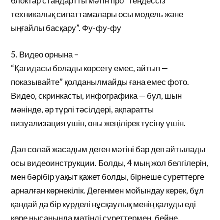
блоктар стандартты мәтін про “теңдессіз
техникалық сипаттамалары осы модель және
ыңғайлы басқару”. Фу-фу-фу
5. Видео орнына –
“Қағидасы болады көрсету емес, айтып —
показывайте” қолданылмайды ғана емес фото.
Видео, скринкасты, инфографика — бұл, шын
мәнінде, әр түрлі тәсілдері, ақпаратты
визуализация үшін, оны жеңілірек түсіну үшін.
Дәл солай жасадым деген мәтіні бар деп айтылады
осы видеоинструкции. Болды, 4 мың жол белгілерін,
мен бәрібір уақыт қажет болды, бірнеше суреттерге
арналған көрнекілік. Дегенмен мойындау керек, бұл
қандай да бір күрделі нұсқаулық менің қалуды еді
көре нысанында мәтінді суреттермен, бейне.