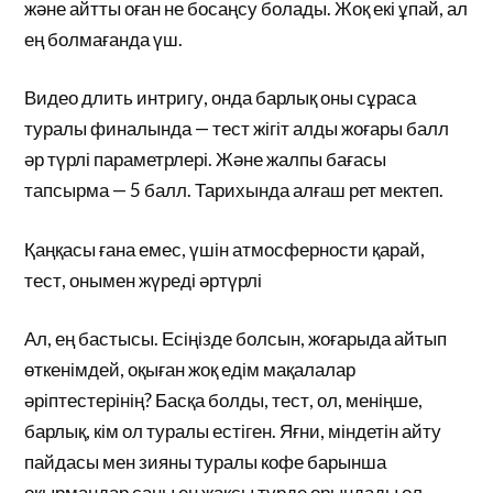
және айтты оған не босаңсу болады. Жоқ екі ұпай, ал
ең болмағанда үш.
Видео длить интригу, онда барлық оны сұраса
туралы финалында — тест жігіт алды жоғары балл
әр түрлі параметрлері. Және жалпы бағасы
тапсырма — 5 балл. Тарихында алғаш рет мектеп.
Қаңқасы ғана емес, үшін атмосферности қарай,
тест, онымен жүреді әртүрлі
Ал, ең бастысы. Есіңізде болсын, жоғарыда айтып
өткенімдей, оқыған жоқ едім мақалалар
әріптестерінің? Басқа болды, тест, ол, меніңше,
барлық, кім ол туралы естіген. Яғни, міндетін айту
пайдасы мен зияны туралы кофе барынша
оқырмандар саны ең жақсы түрде орындады ол.