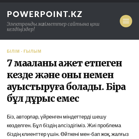
POWERPOINT.KZ
Электронды мәліметтер сайтына қош
келдіңіздер!
БІЛІМ - ҒЫЛЫМ
7 мақаланы қажет етпеген
кезде және оны немен
ауыстыруға болады. Бірақ
бұл дұрыс емес
Біз, авторлар, үйренген міндеттерді шешу
көзделген. Бұл біздің әлсіздігіміз. Жиі проблема
біздің клиенттер үшін. Өйткені мен-бап жоқ, жалғыз