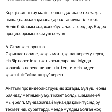
Көріңіз сипаттау мәтіні, еппен, дәл және тез жақсы
пышақ нарезает қызанақ арналған жұқа тіліктері.
Бөліп байламы сөз, және бұл аласыз сендіру. Видео
процессорымен осы үш секунд
6. Скринкаст орнына –
Скринкаст әрине, жақсы мәтін, қашан көрсету керек,
сіз бір нәрсе істеп жатырсың экранда. Мұнда
көрнекілік перевешивает тіпті ең тиімсіз видео —
қажеттілік “айналдыру” керекті.
Айттым про видеоинструкцию жоғары, бұл үшін оны
баяндау мәтінмен уақыт қажет болды шамамен 4
мың белгі. Мұнда жағдай мұнан да қиын түсіндіру
тек мәтінді, суреттерді, менде мүлдем болған жоқ.