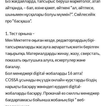
Біз жағдайларда, тапсырыс беруші маркетолог, атап
айтқанда, – бап, өзіне қажет, өйткені “ал, әйтпесе,
шынымен нұсқалары болуы мүмкін?”. Сөйлесейік
про “басқаша”.
1. Тест орнына –
Мен Мектепте оқыған кезде, редакторлардың бірі-
тапсырмаларды жасауға ақпараттық мәтін берілген
тақырыпқа. Материалдарды жинау, жазу, сверстать,
показать оқытушыға алуға, ескертулер және
бағалау.
Бол менеджері digital-жобаларды 16 апта!
COSSA ұсынады ең үздік онлайн-курстарды біздің
нарықты басқару жөніндегі күрделі digital-
жобаларды басқару. Прокачай өз скиллы менеджер
бағдарламасы бойынша жобаның бірі ” веб-