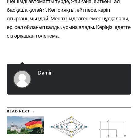
шешімді автоматты түрде, жай ғана, өйткені “ал
басқаша қалай?”. Көп сияқты, әйтпесе, көріп
отырғанымыздай. Мен тізімделген емес нұсқалары,
әр, сәл ойланып қалды, ұсына алады. Көріңіз, әдетте
сіз әрқашан төленема.
Damir
READ NEXT →