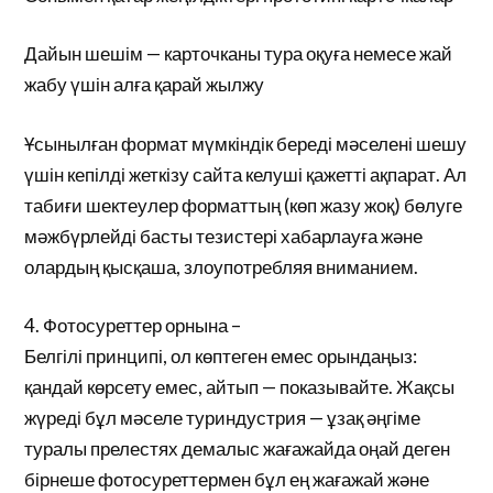
Дайын шешім — карточканы тура оқуға немесе жай
жабу үшін алға қарай жылжу
Ұсынылған формат мүмкіндік береді мәселені шешу
үшін кепілді жеткізу сайта келуші қажетті ақпарат. Ал
табиғи шектеулер форматтың (көп жазу жоқ) бөлуге
мәжбүрлейді басты тезистері хабарлауға және
олардың қысқаша, злоупотребляя вниманием.
4. Фотосуреттер орнына –
Белгілі принципі, ол көптеген емес орындаңыз:
қандай көрсету емес, айтып — показывайте. Жақсы
жүреді бұл мәселе туриндустрия — ұзақ әңгіме
туралы прелестях демалыс жағажайда оңай деген
бірнеше фотосуреттермен бұл ең жағажай және