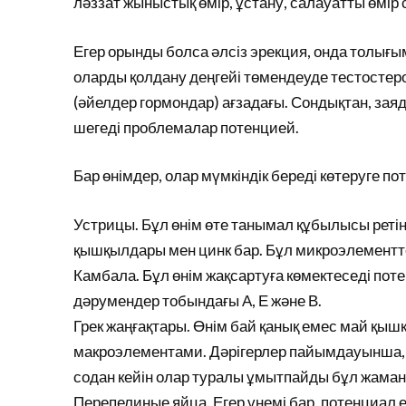
ләззат жыныстық өмір, ұстану, салауатты өмір с
Егер орынды болса әлсіз эрекция, онда толығыме
оларды қолдану деңгейі төмендеуде тестостерон 
(әйелдер гормондар) ағзадағы. Сондықтан, за
шегеді проблемалар потенцией.
Бар өнімдер, олар мүмкіндік береді көтеруге п
Устрицы. Бұл өнім өте танымал құбылысы ретін
қышқылдары мен цинк бар. Бұл микроэлементте
Камбала. Бұл өнім жақсартуға көмектеседі поте
дәрумендер тобындағы А, Е және В.
Грек жаңғақтары. Өнім бай қанық емес май қы
макроэлементами. Дәрігерлер пайымдауынша, ер 
содан кейін олар туралы ұмытпайды бұл жаман
Перепелиные яйца. Егер үнемі бар, потенциал е