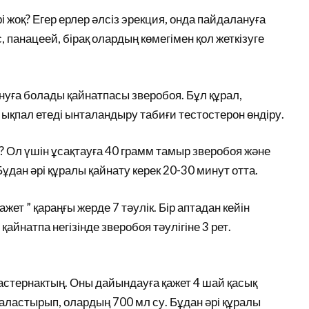
і жоқ? Егер ерлер әлсіз эрекция, онда пайдалануға
панацеей, бірақ олардың көмегімен қол жеткізуге
уға болады қайнатпасы зверобоя. Бұл құрал,
қпал етеді ынталандыру табиғи тестостерон өндіру.
 Ол үшін ұсақтауға 40 грамм тамыр зверобоя және
дан әрі құралы қайнату керек 20-30 минут отта.
ет ” қараңғы жерде 7 тәулік. Бір аптадан кейін
қайнатпа негізінде зверобоя тәулігіне 3 рет.
пастернактың. Оны дайындауға қажет 4 шай қасық
раластырып, олардың 700 мл су. Бұдан әрі құралы