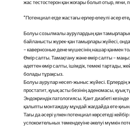
жас тестостерон қан жоғары болып отыр, яғни,
“Потенциал егде жастағы ерлер елеулі әсер ет
Болуы созылмалы аурулардың қан тамырларыны
байланысты жүрек-қан тамырлары жүйесі, онда 
– кавернозные дене мүшесінің нашар қанмен т
Өмір салты. Тамақтану және өмір салты – маңыз
әдеттен өмір салты, ішімдік, темекі тартады, ж
болады тұрақсыз.
Болуы аурулар несеп-жыныс жүйесі. Ерлердің 
простатит, қуық асты безінің аденомасы, қуық т
Эндокриндік патологиясы. Қант диабеті кезінде 
қалыпты монтаждау мұндай жағдайда өте қиын
Тағы да әсері үлкен потенциал көрсетеді кейбі
успокоительных төмендеуіне әкелуі мүмкін по