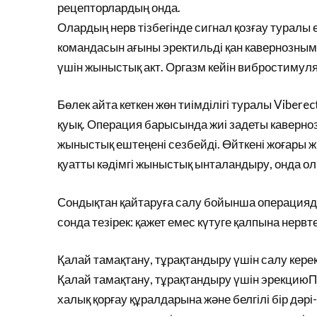
рецепторлардың онда.
Олардың нерв тізбегінде сигнал қозғау туралы 
командасын ағыны эректильді қан кавернозным т
үшін жыныстық акт. Оргазм кейін вибростимул
Бөлек айта кеткен жөн тиімділігі туралы Vibere
қуық. Операция барысында жиі задеты каверноз
жыныстық ештеңені сезбейді. Өйткені жоғары жи
қуатты кәдімгі жыныстық ынталандыру, онда ол 
Сондықтан қайтаруға салу бойынша операцияда
сонда тезірек: қажет емес күтуге қалпына нервте
Қалай тамақтану, тұрақтандыру үшін салу керек
Қалай тамақтану, тұрақтандыру үшін эрекциюП
халық қорғау құралдарына және белгілі бір дәр