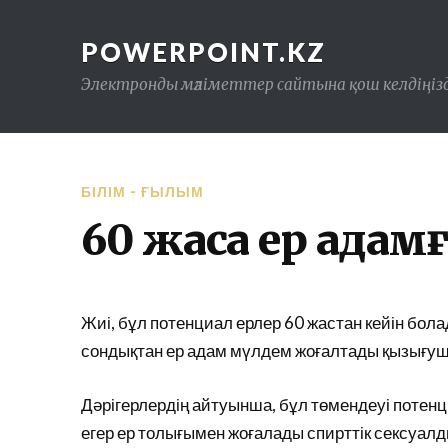
POWERPOINT.KZ
Электронды мәліметтер сайтына қош келдіңізд
БІЛІМ - ҒЫЛЫМ
60 жасқа ер адам
Жиі, бұл потенциал ерлер 60 жастан кейін бола
сондықтан ер адам мүлдем жоғалтады қызығуш
Дәрігерлердің айтуынша, бұл төмендеуі потенц
егер ер толығымен жоғалады спирттік сексуалды