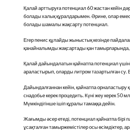
Қалай арттыруға потенциал 60 жастан кейін дәр
болады халық құралдарымен. Әрине, олар емес, 
болады шамалы жақсарту потенциал.
Егер пенис құлайды жыныстық кезінде пайдалан
қанайналымды жақсартады қан тамырларында, ы
Қалай дайындалатын қайнатпа потенциал үшін?
араластырып, оларды литром тазартылған су. Бұ
Дайындалғаннан кейін, қайнатпа орналастыру қаж
снадобье керек процедить. Күні жеу керек 50 мл 
Мүмкіндігінше ішіп құралы тамаққа дейін.
Жағымды әсер етеді, потенциал қайнатпа бірі 
ұсақталған тамыржемістілер осы өсімдіктер, а