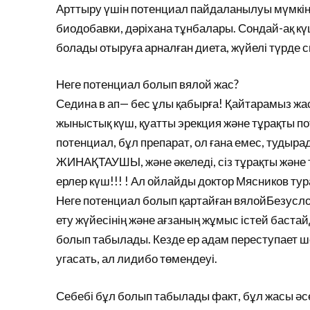
Арттыру үшін потенциал пайдаланылуы мүмкін ә
биодобавки, дәріхана тұнбалары. Сондай-ақ к
болады отыруға арналған диета, жүйелі түрде 
Неге потенциал болып вялой жас?
Седина в ап— бес ұлы қабырға! Қайтарамыз жа
жыныстық күш, қуатты эрекция және тұрақты п
потенциал, бұл препарат, ол ғана емес, тудыра
ЖИНАҚТАУШЫ, және әкеледі, сіз тұрақты және т
ерлер күш!!! ! Ал ойлайды доктор Мясников тур
Неге потенциал болып қартайған вялойБезуслов
ету жүйесінің және ағзаның жұмыс істей баста
болып табылады. Кезде ер адам переступает ше
угасать, ал лидибо төмендеуі.
Себебі бұл болып табылады факт, бұл жасы әс