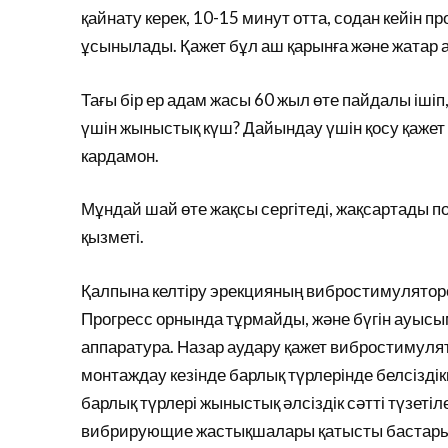
қайнату керек, 10-15 минут отта, содан кейін п
ұсынылады. Қажет бұл аш қарынға және жатар 
Тағы бір ер адам жасы 60 жыл өте пайдалы іші
үшін жыныстық күш? Дайындау үшін қосу қажет 
кардамон.
Мұндай шай өте жақсы сергітеді, жақсартады п
қызметі.
Қалпына келтіру эрекцияның вибростимулято
Прогресс орнында тұрмайды, және бүгін ауысы
аппаратура. Назар аудару қажет вибростимулято
монтаждау кезінде барлық түрлерінде белсізді
барлық түрлері жыныстық әлсіздік сәтті түзеті
вибрирующие жастықшалары қатысты бастары п