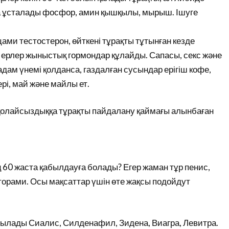
а ұсталады фосфор, амин қышқылы, мырыш. Ішуге
цами тестостерон, өйткені тұрақты тұтынған кезде
 ерлер жыныстық гормондар құлайды. Сапасы, секс және
 адам үнемі қолданса, газдалған сусындар ерігіш кофе,
рі, май және майлы ет.
н қолайсыздыққа тұрақты пайдалану қаймағы алынбаған
 60 жаста қабылдауға болады? Егер жаман тұр пенис,
орами. Осы мақсаттар үшін өте жақсы подойдут
ылады Сиалис, Силденафил, Зидена, Виагра, Левитра.