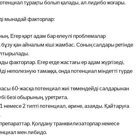
 потенциал тұрақты болып қалады, ал лидибо жоғары.
еді мынадай факторлар:
ң. Егер қарт адам бар елеулі проблемалар
бұзу қан айналым кіші жамбас. Соның салдары ретінде
олтырылады.
ды факторлар. Егер егде жастағы ер адам жүргізеді,
ейді неполезную тамаққа, онда потенциал міндетті түрде
жасы 60-жасқа потенциал жиі төмендейді салдарынан
үбі безі обырының, уретрита.
1 немесе 2 типті потенциал, әрине, азаяды. Қайтаруға
.
р препараттар. Қолдану транквилизаторлар немесе
тенциал мен либидо.