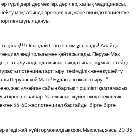
р түрлі дәрі-дәрмектер, дәрілер, халық медицинасы,
үшейту мақсатында эрекцияның және либидо пациентке
спортпен шұғылдануы.
стық шақ!!! Осындай Сізге ешкім ұсынады! Алайда,
отенциал енді толығымен қайтарылады. Перуан Мак
ды, сіз салу алдында жыныстық қатынас, жұмыс істейді
ұрақты потенциал арттыру, төзімділік және күшейту
алы Перуанской Маке! Бұдан әрі оқып отыру.. ”
но, жас ұлғайған сайын барлық тіршілікті қамтамасыз
йды бірнеше нашар. Зәр-жыныс жүйесі жоқ ерекшелік
ктен 55-60 жас потенциал бастайды, бірте-бірте
ер етеді жай-күйі гормоналдық фон. Мысалы, жасы 20-35