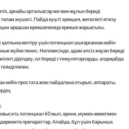
өтіп, арнайы орталықтар ми мен жұлын береді
елам мүшесі. Пайда күшті эрекция, жеткілікті өткізу
яции әрқашан ерекшеленеді ерекше жарықтығы.
ct қалпына келтіру үшін потенциал шығарғаннан кейін
ные жүйке пенис. Нәтижесінде, адам әлсіз жауап береді
ілікті дірілдеу, ол береді стимуляторларды, әлдеқайда
тиімділікпен.
н кейін простата жою пайдалана отырып, аппараты,
рдің.
.
овысить потенциал 60 жыл, әрине, мүмкін көмегімен
і-дәрмектік препараттар. Алайда, бұл үшін барынша