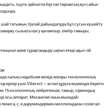
роцедить. Ішуге, қайнатпа бірі пастернактың күн сайын
алдында.
п, шай татымын. Қалай дайындалуда бұл сусын күшейту
заварку сызықты қосу қалампыр, зімбір тамыры,
отенциал және тұрақтандыру ықпал етеді ақыл-ой
ром
мда халық снадобьям келеді жоғары технологиялық
р ерлер үшін Viberect — аспап құруға мүмкіндік беретін
кке. Психологиялық, нейрогенная, тамыр, гормондық
леді осы аппарат. Механизмі оның мынадай:
ениса, с, е дәрумендерімен миллиондаған сезімтал