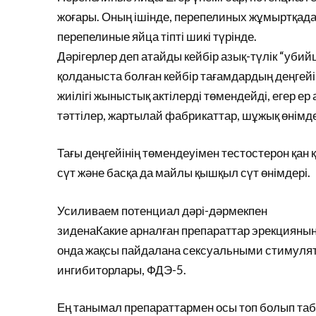
жоғары. Оның ішінде, перепелиных жұмыртқад
перепелиные яйца тіпті шикі түрінде.
Дәрігерлер деп атайды кейбір азық-түлік “убий
қолданыста болған кейбір тағамдардың деңгейі
жиілігі жыныстық актілерді төмендейді, егер ер
тәттілер, жартылай фабрикаттар, шұжық өнімде
Тағы деңгейінің төмендеуімен тестостерон қа
сүт және басқа да майлы қышқыл сүт өнімдері.
Усиливаем потенциал дәрі-дәрмекпен
зиденаКакие арналған препараттар эрекцияның
онда жақсы пайдалана сексуальными стимулят
ингибиторлары, ФДЭ-5.
Ең танымал препараттармен осы топ болып таб