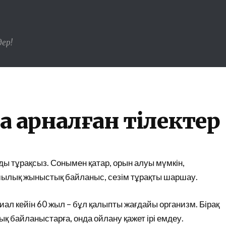
ер!
ға арналған тілектер
ды тұрақсыз. Сонымен қатар, орын алуы мүмкін,
ылық жыныстық байланыс, сезім тұрақты шаршау.
иал кейін 60 жыл – бұл қалыпты жағдайы организм. Бірақ
қ байланыстарға, онда ойлану қажет ірі емдеу.