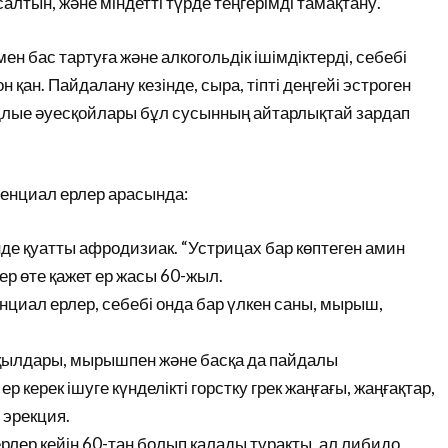
алтын, және міндетті түрде теңгерімді тамақтану.
н бас тартуға және алкогольдік ішімдіктерді, себебі
қан. Пайдалану кезінде, сыра, тіпті деңгейі эстроген
ядлые әуесқойлары бұл сусынның айтарлықтай зардап
отенциал ерлер арасында:
де қуатты афродизиак. “Устрицах бар көптеген амин
р өте қажет ер жасы 60-жыл.
нциал ерлер, себебі онда бар үлкен саны, мырыш,
шқылдары, мырышпен және басқа да пайдалы
керек ішуге күнделікті горстку грек жаңғағы, жаңғақтар,
 эрекция.
рлер кейін 60-тан болып қалады тұрақты, ал либидо