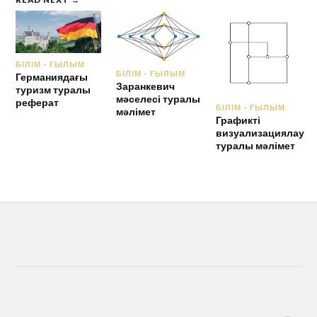
БІЛІМ - ҒЫЛЫМ
БІЛІМ - ҒЫЛЫМ
Германиядағы
Заранкевич
туризм туралы
мәселесі туралы
реферат
БІЛІМ - ҒЫЛЫМ
мәлімет
Графикті
визуализациялау
туралы мәлімет