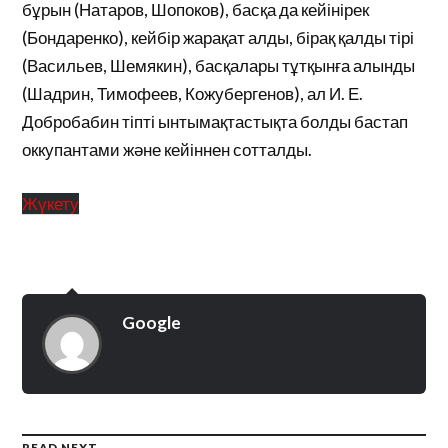
бұрын (Натаров, Шопоков), басқа да кейінірек
(Бондаренко), кейбір жарақат алды, бірақ қалды тірі
(Васильев, Шемякин), басқалары тұтқынға алынды
(Шадрин, Тимофеев, Кожубергенов), ал И. Е.
Добробабин тіпті ынтымақтастықта болды бастап
оккупантами және кейіннен сотталды.
Жүкету
Google
READ NEXT →