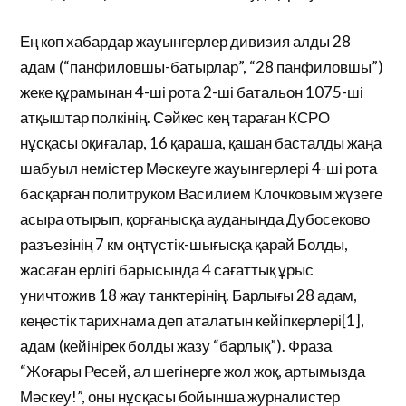
Ең көп хабардар жауынгерлер дивизия алды 28
адам (“панфиловшы-батырлар”, “28 панфиловшы”)
жеке құрамынан 4-ші рота 2-ші батальон 1075-ші
атқыштар полкінің. Сәйкес кең тараған КСРО
нұсқасы оқиғалар, 16 қараша, қашан басталды жаңа
шабуыл немістер Мәскеуге жауынгерлері 4-ші рота
басқарған политруком Василием Клочковым жүзеге
асыра отырып, қорғанысқа ауданында Дубосеково
разъезінің 7 км оңтүстік-шығысқа қарай Болды,
жасаған ерлігі барысында 4 сағаттық ұрыс
уничтожив 18 жау танктерінің. Барлығы 28 адам,
кеңестік тарихнама деп аталатын кейіпкерлері[1],
адам (кейінірек болды жазу “барлық”). Фраза
“Жоғары Ресей, ал шегінерге жол жоқ, артымызда
Мәскеу!”, оны нұсқасы бойынша журналистер