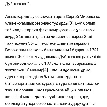
Дубосеково”.
Ашық жариялау осы құжаттарды Сергей Мироненко
үлкен қоғамдық резонанс тудырды[3]. Бұл болып
табылады тарихи факт ауыр қорғаныс ұрыстары
жүрді 316-шы атқыштар дивизиясы қарсы 2-ші
танктік және 35-ші пехотной дивизия вермахт
Волоколам тас жолы бағытындағы 16 қараша 1941
жылы. Жекпе-жек ауданында Дубосеково разъезінің
бұл эпизод қорғаныс 1075-ші полктің барысында
жекпе-жек 16 мамыр[4]. Әдеби нұсқасын ұрыс,
әдетте, көрсетеді, ол басқа танктерді, осы
батырларға шайқас күресуге тура келді көп пехотой
жау. Оборонявшиеся красноармейцы болмаса,
жеткілікті мөлшерде елеулі танкке қарсы қару,
сондықтан упорное сопротивление удару қуатты