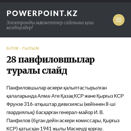
POWERPOINT.KZ
Электронды мәліметтер сайтына қош
келдіңіздер!
БІЛІМ - ҒЫЛЫМ
28 панфиловшылар
туралы слайд
Панфиловшылар әскери қалыптастырылған
қалаларында Алма-Ате Қазақ КСР және Қырғыз КСР
Фрунзе 316-атқыштар дивизиясы (кейіннен 8-ші
гвардиялық) басқарған генерал-майор И. В.
Панфилов (бұған дейін әскери комиссары, Қырғыз
КСР) қатысқан 1941 жылы Мәскеуді қорғау.