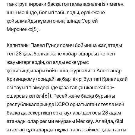
танк группировки басқа топтамаларға енгізілмеген,
шын мәнінде, болып табылады, ерлік және
қойылмайды күмән оның ішінде Сергей
Мироненко[5].
Капитаны Павел Гундилович бойынша жад атады
тегі 28 қаза болған және хабар-ошарсыз кеткен
жауынгерлердің, ол алды еске ұрыс
қорытындылары бойынша, журналист Александр
Кривицкому (сондай-ақ бар пікір, бұл тегі Кривицкий
өзі тауып тізімдерінде қаза тапқан және хабар-
ошарсыз кеткен[6]). Ресей және басқа бұрынғы
республикаларында КСРО орнатылған стелла мен
басқа да ескерткіштер атаулары дәл осы 28 адам
атанады олар ресми әнұраны Мәскеу. Алайда, бірі
аталған тұлғалардың құжаттарға сәйкес, қаза тапты