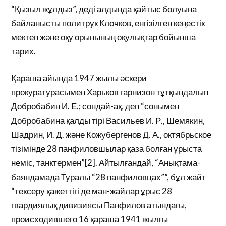
“Қызыл жұлдыз”, деді алдында қайтыс болуына
байланысты политрук Клочков, енгізілген кеңестік
мектеп және оқу орынының оқулықтар бойынша
тарих.
Қараша айында 1947 жылы әскери
прокуратурасымен Харьков гарнизон тұтқындалып
Добробабин И. Е.; сондай-ақ, деп “сонымен
Добробабина қалды тірі Васильев И. Р., Шемякин,
Шадрин, И. Д. және Кожубергенов Д. А., октябрьское
тізімінде 28 панфиловшылар қаза болған ұрыста
неміс, танктермен”[2]. Айтылғандай, “Анықтама-
баяндамада Туралы “28 панфиловцах””, бұл жайт
“тексеру қажеттігі де мән-жайлар ұрыс 28
гвардиялық дивизиясы Панфилов атындағы,
происходившего 16 қараша 1941 жылғы