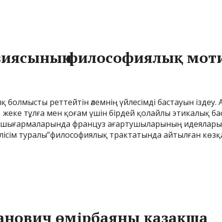
эзиясының философиялық мот
ық болмысты реттейтін әлемнің үйлесімді бастауын ізд
е, жеке тұлға мен қоғам үшін бірдей қолайлы этикалық
е шығармаларында француз ағартушыларының идеяларын
лісім туралы”философиялық трактатында айтылған көзқа
анович өмірбаяны қазақша