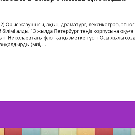
2) Орыс жазушысы, ақын, драматург, лексикограф, этног
білімі алды. 13 жылда Петербург теңіз корпусына оқуға 
п, Николаевтағы флотқа қызметке түсті. Осы жылы сөздер
ңқалдырды (мәні, …