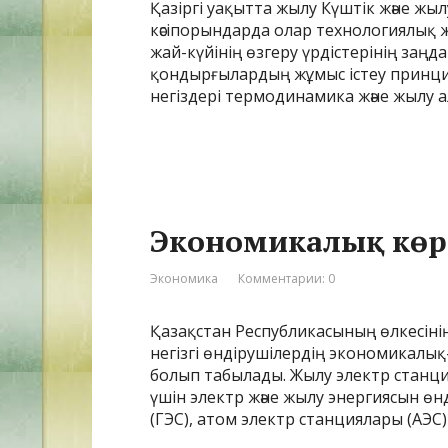
Қазіргі уақытта жылу Күштік және жы
кәсіпорындарда олар технологиялық ж
жай-күйінің өзгеру үрдістерінің заң
қондырғылардың жұмыс істеу принци
негіздері термодинамика және жылу а
Экономикалық көрс
Экономика
Комментарии: 0
Қазақстан Республикасының өлкесіні
негізгі өндірушілердің экономикалық
болып табылады. Жылу электр станц
үшін электр және жылу энергиясын өн
(ГЭС), атом электр станциялары (АЭС)