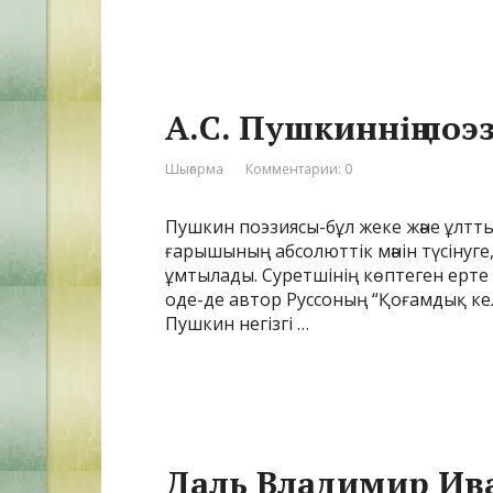
А.С. Пушкиннің по
Шығарма
Комментарии: 0
Пушкин поэзиясы-бұл жеке және ұлтт
ғарышының абсолюттік мәнін түсінуг
ұмтылады. Суретшінің көптеген ерт
оде-де автор Руссоның “Қоғамдық ке
Пушкин негізгі …
Даль Владимир Ив