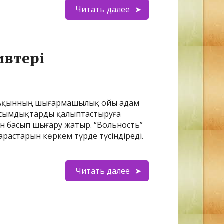
Читать далее
ивтері
еу. Ақынның шығармашылық ойы адам
 басымдықтарды қалыптастыруға
 басып шығару жатыр. “Вольность”
растарын көркем түрде түсіндіреді.
Читать далее