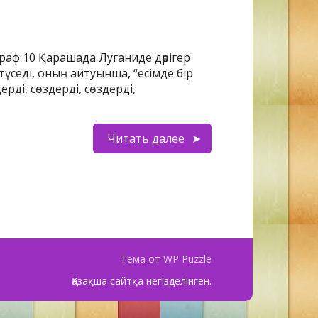
раф 10 Қарашада Луганиде дәрігер
түседі, оның айтуынша, “есімде бір
ді, сөздерді, сөздерді,
Читать далее
Тема от WP Puzzle
Қазақша сайтқа негізделінген.