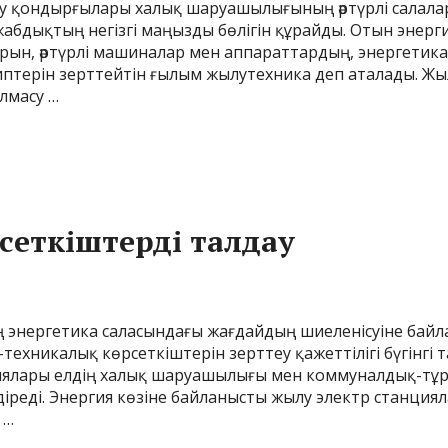
лу қондырғылары халық шаруашылығының әртүрлі салалар
абдықтың негізгі маңызды бөлігін құрайды. Отын энерги
дарын, әртүрлі машиналар мен аппараттардың, энергетик
птерін зерттейтін ғылым жылутехника деп аталады. Ж
лмасу …
еткіштерді талдау
ң энергетика саласындағы жағдайдың шиеленісуіне бай
-техникалық көрсеткіштерін зерттеу қажеттілігі бүгінг
иялары елдің халық шаруашылығы мен коммуналдық-тұрм
діреді. Энергия көзіне байланысты жылу электр станция
 …