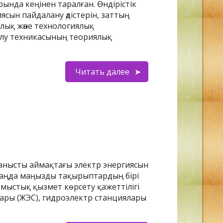
ында кеңінен таралған. Өндірістік
ясын пайдалану әдістерін, заттың
алық және технологиялық
ылу техникасының теориялық
Читать далее
ланысты аймақтағы электр энергиясын
і таңда маңызды тақырыптардың бірі
ыстық қызмет көрсету қажеттілігі
лары (ЖЭС), гидроэлектр станциялары